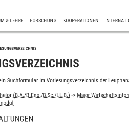
UM & LEHRE
FORSCHUNG
KOOPERATIONEN
INTERNATI
ESUNGSVERZEICHNIS
GSVERZEICHNIS
ein Suchformular im Vorlesungsverzeichnis der Leuphan
elor (B.A./B.Eng./B.Sc./LL.B.)
->
Major Wirtschaftsinfo
smodul
ALTUNGEN