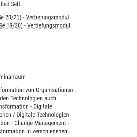
ied Self.
Se 20/21)
-
Vertiefungsmodul
Se 19/20)
-
Vertiefungsmodul
Seminarraum
nsformation von Organisationen
 den Technologien auch
sformation - Digitale
onen / Digitale Technologien -
ation - Change Management -
nsformation in verschiedenen