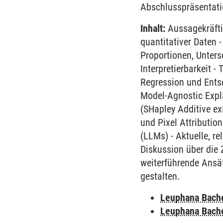
Abschlusspräsentat
Inhalt:
Aussagekräftig
quantitativer Daten -
Proportionen, Unter
Interpretierbarkeit -
Regression und Ents
Model-Agnostic Expl
(SHapley Additive ex
und Pixel Attributio
(LLMs) - Aktuelle, r
Diskussion über die 
weiterführende Ansät
gestalten.
Leuphana Bach
Leuphana Bach