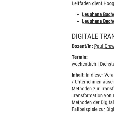
Leitfaden dient Hoog
Leuphana Bach
Leuphana Bach
DIGITALE TR
Dozent/in:
Paul Dre
Termin:
wöchentlich | Dienst
Inhalt:
In dieser Vera
/ Unternehmen ausei
Methoden zur Transfo
Transformation von I
Methoden der Digita
Fallbeispiele zur Di