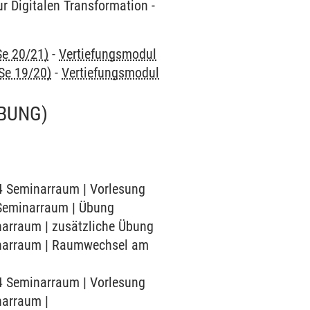
ur Digitalen Transformation -
Se 20/21)
-
Vertiefungsmodul
Se 19/20)
-
Vertiefungsmodul
BUNG)
54 Seminarraum | Vorlesung
4 Seminarraum | Übung
inarraum | zusätzliche Übung
minarraum | Raumwechsel am
54 Seminarraum | Vorlesung
narraum |