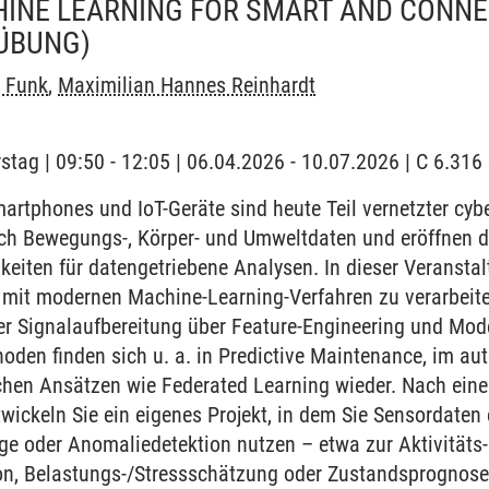
HINE LEARNING FOR SMART AND CONN
ÜBUNG)
t Funk
,
Maximilian Hannes Reinhardt
stag | 09:50 - 12:05 | 06.04.2026 - 10.07.2026 | C 6.31
rtphones und IoT-Geräte sind heute Teil vernetzter cyb
ich Bewegungs-, Körper- und Umweltdaten und eröffnen d
ten für datengetriebene Analysen. In dieser Veranstalt
 mit modernen Machine-Learning-Verfahren zu verarbeit
r Signalaufbereitung über Feature-Engineering und Model
hoden finden sich u. a. in Predictive Maintenance, im a
chen Ansätzen wie Federated Learning wieder. Nach eine
ickeln Sie ein eigenes Projekt, in dem Sie Sensordaten 
ge oder Anomaliedetektion nutzen – etwa zur Aktivität
ion, Belastungs-/Stressschätzung oder Zustandsprognose