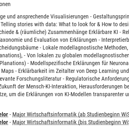
ionen
e und ansprechende Visualisierungen - Gestaltungsprinz
 Telling stories with data: What to look for & How to desi
schiede & (räumliche) Zusammenhänge Erklärbare KI - Re
 Taxonomie und Evaluation von Erklärungen - Interpretierb
cheidungsbäume - Lokale modellagnostische Methoden, z
anations), - Von lokalen zu globalen modellagnostische
Planations) - Modellspezifische Erklärungen für Neurona
n Maps - Erklärbarkeit im Zeitalter von Deep Learning u
elevante Forschungsliteratur - Regulatorische Anforderung
Zukunft der Mensch-KI-Interaktion, Herausforderungen be
ze, um die Erklärungen von KI-Modellen transparenter u
elor
-
Major Wirtschaftsinformatik (ab Studienbeginn Wi
elor
-
Major Wirtschaftsinformatik (bis Studienbeginn Wi