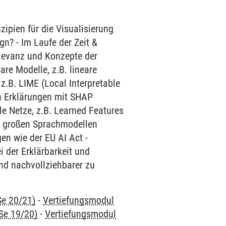
ipien für die Visualisierung
gn? - Im Laufe der Zeit &
levanz und Konzepte der
are Modelle, z.B. lineare
.B. LIME (Local Interpretable
n Erklärungen mit SHAP
le Netze, z.B. Learned Features
nd großen Sprachmodellen
en wie der EU AI Act -
i der Erklärbarkeit und
nd nachvollziehbarer zu
Se 20/21)
-
Vertiefungsmodul
Se 19/20)
-
Vertiefungsmodul