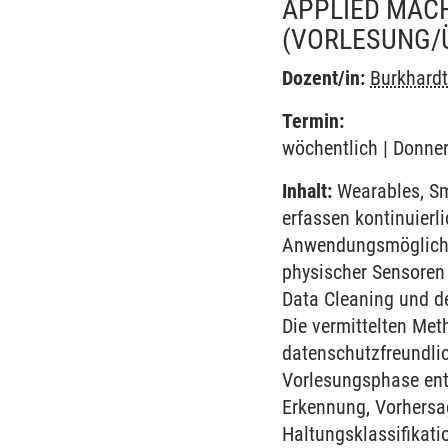
APPLIED MAC
(VORLESUNG/
Dozent/in:
Burkhard
Termin:
wöchentlich | Donner
Inhalt:
Wearables, Sma
erfassen kontinuierl
Anwendungsmöglichkei
physischer Sensoren
Data Cleaning und de
Die vermittelten Met
datenschutzfreundli
Vorlesungsphase entw
Erkennung, Vorhersa
Haltungsklassifikat