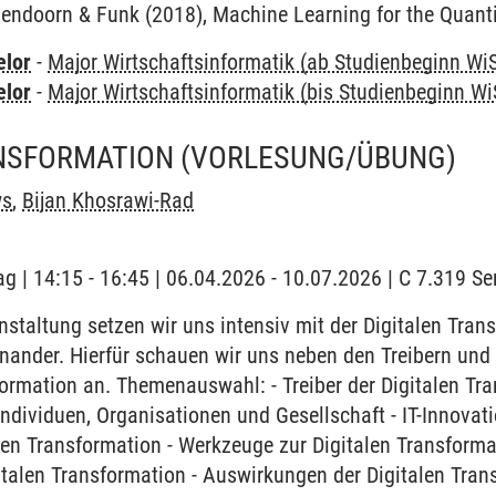
endoorn & Funk (2018), Machine Learning for the Quantif
elor
-
Major Wirtschaftsinformatik (ab Studienbeginn Wi
elor
-
Major Wirtschaftsinformatik (bis Studienbeginn Wi
ANSFORMATION
(VORLESUNG/ÜBUNG)
ws
,
Bijan Khosrawi-Rad
ag | 14:15 - 16:45 | 06.04.2026 - 10.07.2026 | C 7.319 
nstaltung setzen wir uns intensiv mit der Digitalen Tra
nander. Hierfür schauen wir uns neben den Treibern und
rmation an. Themenauswahl: - Treiber der Digitalen Tran
ndividuen, Organisationen und Gesellschaft - IT-Innovati
len Transformation - Werkzeuge zur Digitalen Transform
gitalen Transformation - Auswirkungen der Digitalen Tra