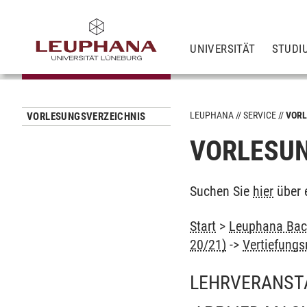
UNIVERSITÄT
STUDI
LEUPHANA
SERVICE
VORL
VORLESUNGSVERZEICHNIS
VORLESUN
Suchen Sie
hier
über 
Start
>
Leuphana Bach
20/21)
->
Vertiefung
LEHRVERANST