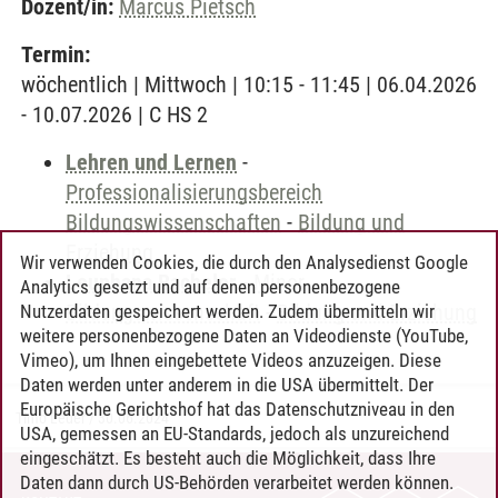
Dozent/in:
Marcus Pietsch
Termin:
wöchentlich | Mittwoch | 10:15 - 11:45 | 06.04.2026
- 10.07.2026 | C HS 2
Lehren und Lernen
-
Professionalisierungsbereich
Bildungswissenschaften
-
Bildung und
Erziehung
Wir verwenden Cookies, die durch den Analysedienst Google
Leuphana Bachelor
-
Minor
Analytics gesetzt und auf denen personenbezogene
Bildungswissenschaft
-
Bildung und Erziehung
Nutzerdaten gespeichert werden. Zudem übermitteln wir
weitere personenbezogene Daten an Videodienste (YouTube,
Vimeo), um Ihnen eingebettete Videos anzuzeigen. Diese
Daten werden unter anderem in die USA übermittelt. Der
Europäische Gerichtshof hat das Datenschutzniveau in den
Timo Leder
/
30.06.2024
USA, gemessen an EU-Standards, jedoch als unzureichend
eingeschätzt. Es besteht auch die Möglichkeit, dass Ihre
Daten dann durch US-Behörden verarbeitet werden können.