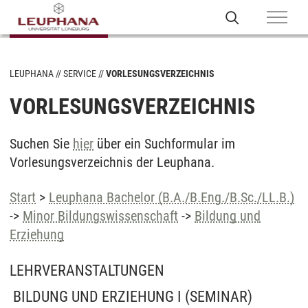
LEUPHANA
SERVICE
VORLESUNGSVERZEICHNIS
VORLESUNGSVERZEICHNIS
Suchen Sie
hier
über ein Suchformular im
Vorlesungsverzeichnis der Leuphana.
Start
>
Leuphana Bachelor (B.A./B.Eng./B.Sc./LL.B.)
->
Minor Bildungswissenschaft
->
Bildung und
Erziehung
LEHRVERANSTALTUNGEN
BILDUNG UND ERZIEHUNG I
(SEMINAR)