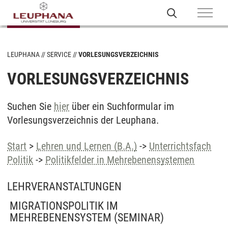
LEUPHANA
SERVICE
VORLESUNGSVERZEICHNIS
VORLESUNGSVERZEICHNIS
Suchen Sie
hier
über ein Suchformular im
Vorlesungsverzeichnis der Leuphana.
Start
>
Lehren und Lernen (B.A.)
->
Unterrichtsfach
Politik
->
Politikfelder in Mehrebenensystemen
LEHRVERANSTALTUNGEN
MIGRATIONSPOLITIK IM
MEHREBENENSYSTEM
(SEMINAR)