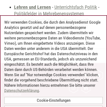
Lehren und Lernen
-
Unterrichtsfach Politik
-
Politikfelder in Mehrebenensystemen
Sozialpädagogik/Wirtschaftspädagogik
-
Wir verwenden Cookies, die durch den Analysedienst Google
Unterrichtsfach Politik
-
Politikfelder in
Analytics gesetzt und auf denen personenbezogene
Mehrebenensystemen
Nutzerdaten gespeichert werden. Zudem übermitteln wir
weitere personenbezogene Daten an Videodienste (YouTube,
Vimeo), um Ihnen eingebettete Videos anzuzeigen. Diese
Daten werden unter anderem in die USA übermittelt. Der
Europäische Gerichtshof hat das Datenschutzniveau in den
Timo Leder
/
30.06.2024
USA, gemessen an EU-Standards, jedoch als unzureichend
eingeschätzt. Es besteht auch die Möglichkeit, dass Ihre
Daten dann durch US-Behörden verarbeitet werden können.
KONTAKT
Wenn Sie auf "Nur notwendige Cookies verwenden" klicken,
findet die vorgehend beschriebene Übermittlung nicht statt.
LEUPHANA ALS ARBEITGEBER
Nähere Informationen hierzu entnehmen Sie bitte unserer
INTRANET
Datenschutzerklärung
.
IMPRESSUM
Cookie-Einstellungen
DATENSCHUTZ