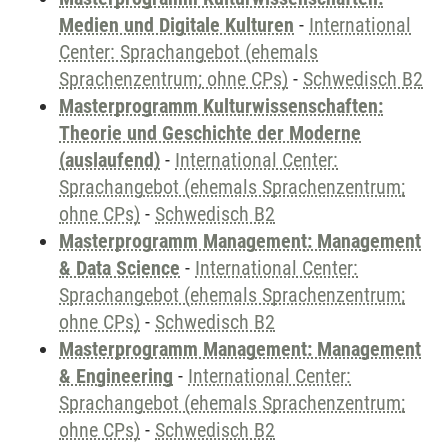
Medien und Digitale Kulturen
-
International
Center: Sprachangebot (ehemals
Sprachenzentrum; ohne CPs)
-
Schwedisch B2
Masterprogramm Kulturwissenschaften:
Theorie und Geschichte der Moderne
(auslaufend)
-
International Center:
Sprachangebot (ehemals Sprachenzentrum;
ohne CPs)
-
Schwedisch B2
Masterprogramm Management: Management
& Data Science
-
International Center:
Sprachangebot (ehemals Sprachenzentrum;
ohne CPs)
-
Schwedisch B2
Masterprogramm Management: Management
& Engineering
-
International Center:
Sprachangebot (ehemals Sprachenzentrum;
ohne CPs)
-
Schwedisch B2