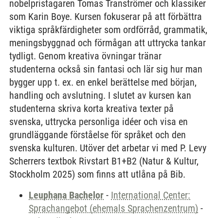
nobelpristagaren Tomas Tranströmer och klassiker
som Karin Boye. Kursen fokuserar på att förbättra
viktiga språkfärdigheter som ordförråd, grammatik,
meningsbyggnad och förmågan att uttrycka tankar
tydligt. Genom kreativa övningar tränar
studenterna också sin fantasi och lär sig hur man
bygger upp t. ex. en enkel berättelse med början,
handling och avslutning. I slutet av kursen kan
studenterna skriva korta kreativa texter på
svenska, uttrycka personliga idéer och visa en
grundläggande förståelse för språket och den
svenska kulturen. Utöver det arbetar vi med P. Levy
Scherrers textbok Rivstart B1+B2 (Natur & Kultur,
Stockholm 2025) som finns att utlåna på Bib.
Leuphana Bachelor
-
International Center:
Sprachangebot (ehemals Sprachenzentrum)
-