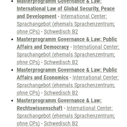
Masterprogramm Governance & Law:
International Law of Global Security, Peace
and Development
-
International Center:
Sprachangebot (ehemals Sprachenzentrum;
ohne CPs)
-
Schwedisch B2
Masterprogramm Governance & Law: Public
Affairs and Democracy
-
International Center:
Sprachangebot (ehemals Sprachenzentrum;
ohne CPs)
-
Schwedisch B2
Masterprogramm Governance & Law: Public
Affairs and Economics
-
International Center:
Sprachangebot (ehemals Sprachenzentrum;
ohne CPs)
-
Schwedisch B2
Masterprogramm Governance & Law:
Rechtswissenschaft
-
International Center:
Sprachangebot (ehemals Sprachenzentrum;
ohne CPs)
-
Schwedisch B2