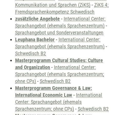
Kommunikation und Sprachen (ZiKS)
-
ZiKS 4:
Fremdsprachenkompetenz Schwedisch
zusätzliche Angebote
-
International Center:
Sprachangebot (ehemals Sprachenzentrum)
-
Sprachangebot und Sonderveranstaltungen
Leuphana Bachelor
-
International Center:
Sprachangebot (ehemals Sprachenzentrum)
-
Schwedisch B2
Masterprogramm Cultural Studies: Culture
and Organization
-
International Center:
Sprachangebot (ehemals Sprachenzentrum;
ohne CPs)
-
Schwedisch B2
Masterprogramm Governance & Law:
International Economic Law
-
International
Center: Sprachangebot (ehemals
Sprachenzentrum; ohne CPs)
-
Schwedisch B2