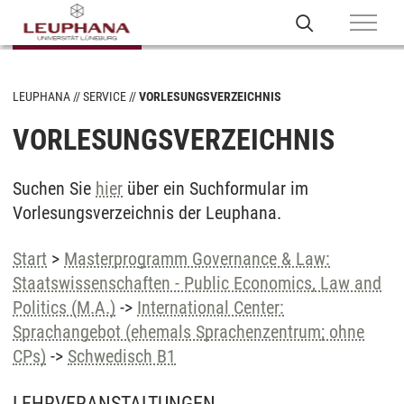
LEUPHANA
SERVICE
VORLESUNGSVERZEICHNIS
VORLESUNGSVERZEICHNIS
Suchen Sie
hier
über ein Suchformular im
Vorlesungsverzeichnis der Leuphana.
Start
>
Masterprogramm Governance & Law:
Staatswissenschaften - Public Economics, Law and
Politics (M.A.)
->
International Center:
Sprachangebot (ehemals Sprachenzentrum; ohne
CPs)
->
Schwedisch B1
LEHRVERANSTALTUNGEN