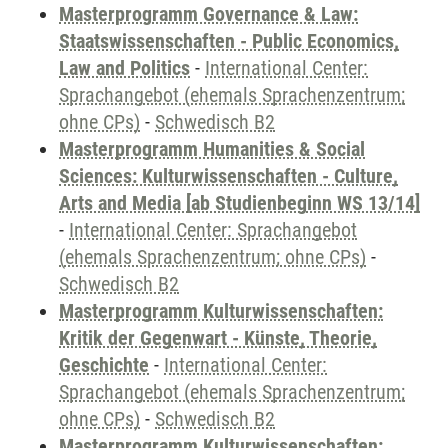
Masterprogramm Governance & Law:
Staatswissenschaften - Public Economics,
Law and Politics
-
International Center:
Sprachangebot (ehemals Sprachenzentrum;
ohne CPs)
-
Schwedisch B2
Masterprogramm Humanities & Social
Sciences: Kulturwissenschaften - Culture,
Arts and Media [ab Studienbeginn WS 13/14]
-
International Center: Sprachangebot
(ehemals Sprachenzentrum; ohne CPs)
-
Schwedisch B2
Masterprogramm Kulturwissenschaften:
Kritik der Gegenwart - Künste, Theorie,
Geschichte
-
International Center:
Sprachangebot (ehemals Sprachenzentrum;
ohne CPs)
-
Schwedisch B2
Masterprogramm Kulturwissenschaften: