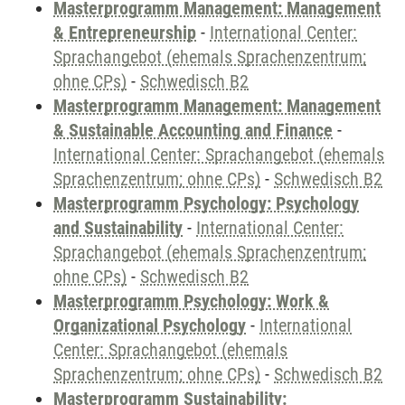
Masterprogramm Management: Management
& Entrepreneurship
-
International Center:
Sprachangebot (ehemals Sprachenzentrum;
ohne CPs)
-
Schwedisch B2
Masterprogramm Management: Management
& Sustainable Accounting and Finance
-
International Center: Sprachangebot (ehemals
Sprachenzentrum; ohne CPs)
-
Schwedisch B2
Masterprogramm Psychology: Psychology
and Sustainability
-
International Center:
Sprachangebot (ehemals Sprachenzentrum;
ohne CPs)
-
Schwedisch B2
Masterprogramm Psychology: Work &
Organizational Psychology
-
International
Center: Sprachangebot (ehemals
Sprachenzentrum; ohne CPs)
-
Schwedisch B2
Masterprogramm Sustainability: