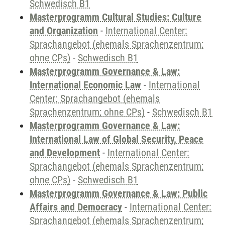
Schwedisch B1
Masterprogramm Cultural Studies: Culture
and Organization
-
International Center:
Sprachangebot (ehemals Sprachenzentrum;
ohne CPs)
-
Schwedisch B1
Masterprogramm Governance & Law:
International Economic Law
-
International
Center: Sprachangebot (ehemals
Sprachenzentrum; ohne CPs)
-
Schwedisch B1
Masterprogramm Governance & Law:
International Law of Global Security, Peace
and Development
-
International Center:
Sprachangebot (ehemals Sprachenzentrum;
ohne CPs)
-
Schwedisch B1
Masterprogramm Governance & Law: Public
Affairs and Democracy
-
International Center:
Sprachangebot (ehemals Sprachenzentrum;