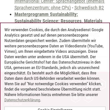
International Center: Sprachangebot (ehemals
Sprachenzentrum; ohne CPs)
-
Schwedisch B2
Masterprogramm Sustainability:
Sustainability Science: Resources, Materials
and Chemistry
-
International Center:
Wir verwenden Cookies, die durch den Analysedienst Google
Sprachangebot (ehemals Sprachenzentrum;
Analytics gesetzt und auf denen personenbezogene
ohne CPs)
-
Schwedisch B2
Nutzerdaten gespeichert werden. Zudem übermitteln wir
weitere personenbezogene Daten an Videodienste (YouTube,
Vimeo), um Ihnen eingebettete Videos anzuzeigen. Diese
Daten werden unter anderem in die USA übermittelt. Der
Europäische Gerichtshof hat das Datenschutzniveau in den
Timo Leder
/
30.06.2024
USA, gemessen an EU-Standards, jedoch als unzureichend
eingeschätzt. Es besteht auch die Möglichkeit, dass Ihre
Daten dann durch US-Behörden verarbeitet werden können.
KONTAKT
Wenn Sie auf "Nur notwendige Cookies verwenden" klicken,
findet die vorgehend beschriebene Übermittlung nicht statt.
LEUPHANA ALS ARBEITGEBER
Nähere Informationen hierzu entnehmen Sie bitte unserer
INTRANET
Datenschutzerklärung
.
IMPRESSUM