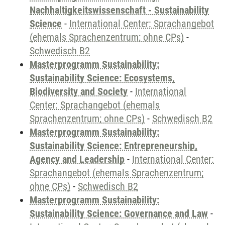
Nachhaltigkeitswissenschaft - Sustainability
Science
-
International Center: Sprachangebot
(ehemals Sprachenzentrum; ohne CPs)
-
Schwedisch B2
Masterprogramm Sustainability:
Sustainability Science: Ecosystems,
Biodiversity and Society
-
International
Center: Sprachangebot (ehemals
Sprachenzentrum; ohne CPs)
-
Schwedisch B2
Masterprogramm Sustainability:
Sustainability Science: Entrepreneurship,
Agency and Leadership
-
International Center:
Sprachangebot (ehemals Sprachenzentrum;
ohne CPs)
-
Schwedisch B2
Masterprogramm Sustainability:
Sustainability Science: Governance and Law
-