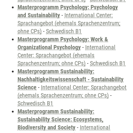
Masterprogramm Psychology: Psychology
and Sustainability
-
International Center:
Sprachangebot (ehemals Sprachenzentrum;
ohne CPs)
-
Schwedisch B1
Masterprogramm Psychology: Work &
Organizational Psychology
-
International
Center: Sprachangebot (ehemals
Sprachenzentrum; ohne CPs)
-
Schwedisch B1
Masterprogramm Sustainability:
Nachhaltigkeitswissenschaft - Sustainability
Science
-
International Center: Sprachangebot
(ehemals Sprachenzentrum; ohne CPs)
-
Schwedisch B1
Masterprogramm Sustainability:
Sustainability Science: Ecosystems,
Biodiversity and Society
-
International