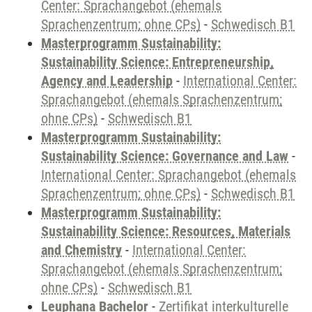
Center: Sprachangebot (ehemals
Sprachenzentrum; ohne CPs)
-
Schwedisch B1
Masterprogramm Sustainability:
Sustainability Science: Entrepreneurship,
Agency and Leadership
-
International Center:
Sprachangebot (ehemals Sprachenzentrum;
ohne CPs)
-
Schwedisch B1
Masterprogramm Sustainability:
Sustainability Science: Governance and Law
-
International Center: Sprachangebot (ehemals
Sprachenzentrum; ohne CPs)
-
Schwedisch B1
Masterprogramm Sustainability:
Sustainability Science: Resources, Materials
and Chemistry
-
International Center:
Sprachangebot (ehemals Sprachenzentrum;
ohne CPs)
-
Schwedisch B1
Leuphana Bachelor
-
Zertifikat interkulturelle