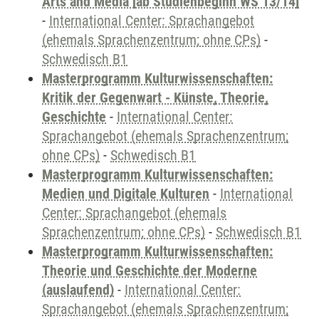
Arts and Media [ab Studienbeginn WS 13/14]
-
International Center: Sprachangebot
(ehemals Sprachenzentrum; ohne CPs)
-
Schwedisch B1
Masterprogramm Kulturwissenschaften:
Kritik der Gegenwart - Künste, Theorie,
Geschichte
-
International Center:
Sprachangebot (ehemals Sprachenzentrum;
ohne CPs)
-
Schwedisch B1
Masterprogramm Kulturwissenschaften:
Medien und Digitale Kulturen
-
International
Center: Sprachangebot (ehemals
Sprachenzentrum; ohne CPs)
-
Schwedisch B1
Masterprogramm Kulturwissenschaften:
Theorie und Geschichte der Moderne
(auslaufend)
-
International Center:
Sprachangebot (ehemals Sprachenzentrum;