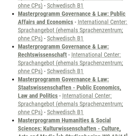
ohne CPs)
-
Schwedisch B1
Masterprogramm Governance & Law: Public
Affairs and Economics
-
International Center:
Sprachangebot (ehemals Sprachenzentrum;
ohne CPs)
-
Schwedisch B1
Masterprogramm Governance & Law:
Rechtswissenschaft
-
International Center:
Sprachangebot (ehemals Sprachenzentrum;
ohne CPs)
-
Schwedisch B1
Masterprogramm Governance & Law:
Staatswissenschaften - Public Economics,
Law and Politics
-
International Center:
Sprachangebot (ehemals Sprachenzentrum;
ohne CPs)
-
Schwedisch B1
Masterprogramm Humanities & Social
Sciences: Kulturwissenschaften - Culture,