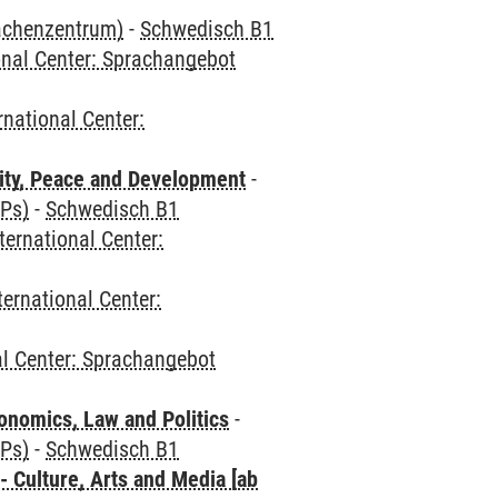
rachenzentrum)
-
Schwedisch B1
onal Center: Sprachangebot
rnational Center:
ity, Peace and Development
-
CPs)
-
Schwedisch B1
ternational Center:
ternational Center:
al Center: Sprachangebot
nomics, Law and Politics
-
CPs)
-
Schwedisch B1
 Culture, Arts and Media [ab