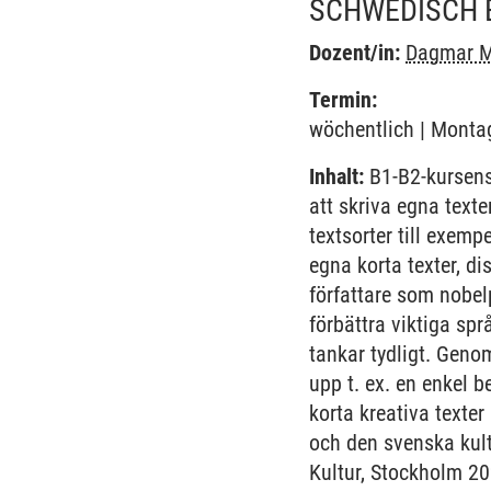
SCHWEDISCH 
Dozent/in:
Dagmar M
Termin:
wöchentlich | Montag
Inhalt:
B1-B2-kursens
att skriva egna texte
textsorter till exemp
egna korta texter, 
författare som nobel
förbättra viktiga sp
tankar tydligt. Geno
upp t. ex. en enkel b
korta kreativa texte
och den svenska kult
Kultur, Stockholm 20