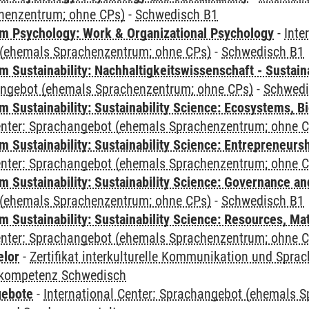
henzentrum; ohne CPs)
-
Schwedisch B1
 Psychology: Work & Organizational Psychology
-
Inte
(ehemals Sprachenzentrum; ohne CPs)
-
Schwedisch B1
Sustainability: Nachhaltigkeitswissenschaft - Sustaina
angebot (ehemals Sprachenzentrum; ohne CPs)
-
Schwedi
Sustainability: Sustainability Science: Ecosystems, Bi
Center: Sprachangebot (ehemals Sprachenzentrum; ohne 
 Sustainability: Sustainability Science: Entrepreneurs
Center: Sprachangebot (ehemals Sprachenzentrum; ohne 
 Sustainability: Sustainability Science: Governance a
(ehemals Sprachenzentrum; ohne CPs)
-
Schwedisch B1
Sustainability: Sustainability Science: Resources, Ma
Center: Sprachangebot (ehemals Sprachenzentrum; ohne 
elor
-
Zertifikat interkulturelle Kommunikation und Sprac
kompetenz Schwedisch
gebote
-
International Center: Sprachangebot (ehemals 