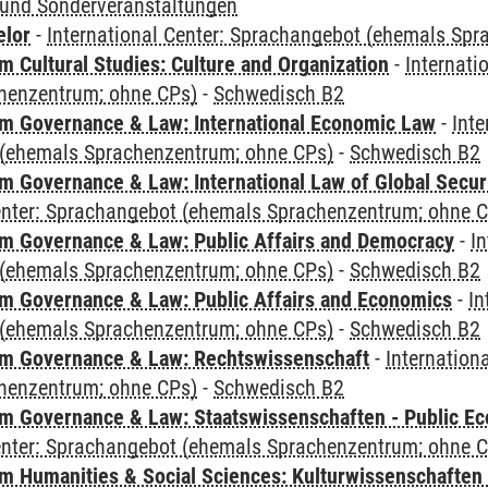
und Sonderveranstaltungen
elor
-
International Center: Sprachangebot (ehemals Sp
 Cultural Studies: Culture and Organization
-
Internati
henzentrum; ohne CPs)
-
Schwedisch B2
 Governance & Law: International Economic Law
-
Inte
(ehemals Sprachenzentrum; ohne CPs)
-
Schwedisch B2
 Governance & Law: International Law of Global Secur
Center: Sprachangebot (ehemals Sprachenzentrum; ohne 
 Governance & Law: Public Affairs and Democracy
-
In
(ehemals Sprachenzentrum; ohne CPs)
-
Schwedisch B2
 Governance & Law: Public Affairs and Economics
-
In
(ehemals Sprachenzentrum; ohne CPs)
-
Schwedisch B2
m Governance & Law: Rechtswissenschaft
-
Internation
henzentrum; ohne CPs)
-
Schwedisch B2
 Governance & Law: Staatswissenschaften - Public Eco
Center: Sprachangebot (ehemals Sprachenzentrum; ohne 
 Humanities & Social Sciences: Kulturwissenschaften -