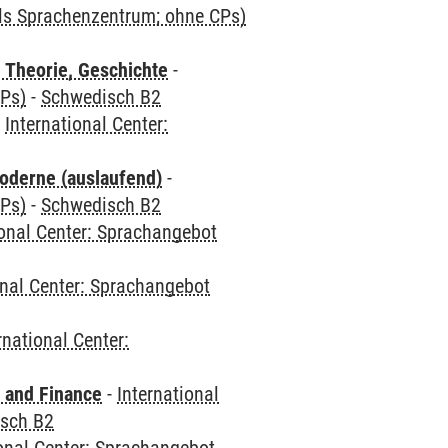
als Sprachenzentrum; ohne CPs)
 Theorie, Geschichte
-
CPs)
-
Schwedisch B2
-
International Center:
oderne (auslaufend)
-
CPs)
-
Schwedisch B2
ional Center: Sprachangebot
onal Center: Sprachangebot
rnational Center:
 and Finance
-
International
sch B2