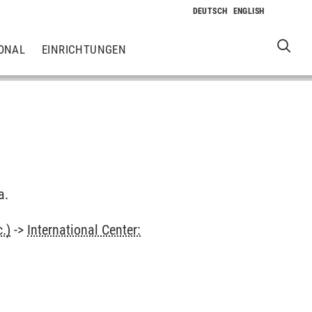
ONAL
EINRICHTUNGEN
a.
.)
->
International Center: