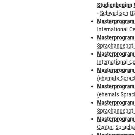
Studienbeginn 
-
Schwedisch B
Masterprogramm
International 
Masterprogramm
Sprachangebot 
Masterprogramm
International 
Masterprogram
(ehemals Sprac
Masterprogram
(ehemals Sprac
Masterprogram
Sprachangebot 
Masterprogram
Center: Sprach