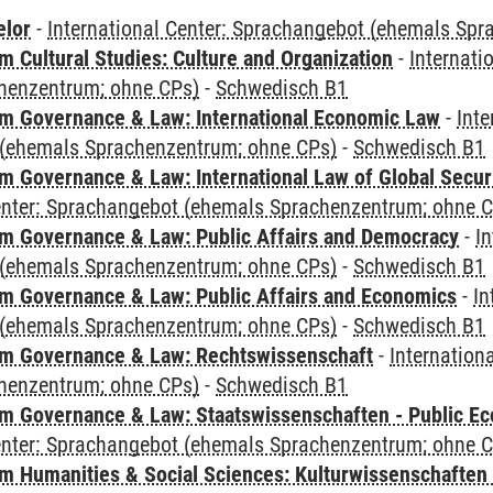
elor
-
International Center: Sprachangebot (ehemals Sp
 Cultural Studies: Culture and Organization
-
Internati
henzentrum; ohne CPs)
-
Schwedisch B1
 Governance & Law: International Economic Law
-
Inte
(ehemals Sprachenzentrum; ohne CPs)
-
Schwedisch B1
 Governance & Law: International Law of Global Secur
Center: Sprachangebot (ehemals Sprachenzentrum; ohne 
 Governance & Law: Public Affairs and Democracy
-
In
(ehemals Sprachenzentrum; ohne CPs)
-
Schwedisch B1
 Governance & Law: Public Affairs and Economics
-
In
(ehemals Sprachenzentrum; ohne CPs)
-
Schwedisch B1
m Governance & Law: Rechtswissenschaft
-
Internation
henzentrum; ohne CPs)
-
Schwedisch B1
 Governance & Law: Staatswissenschaften - Public Eco
Center: Sprachangebot (ehemals Sprachenzentrum; ohne 
 Humanities & Social Sciences: Kulturwissenschaften -