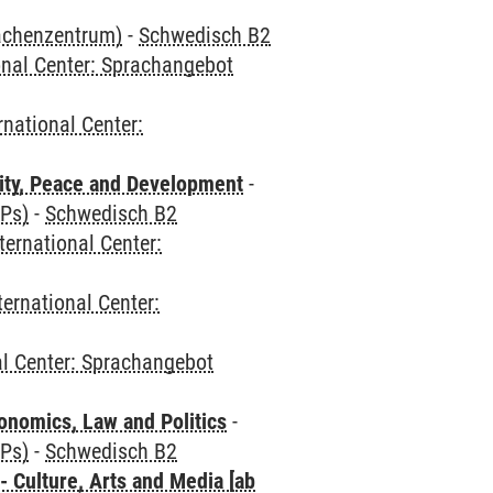
rachenzentrum)
-
Schwedisch B2
onal Center: Sprachangebot
rnational Center:
ity, Peace and Development
-
CPs)
-
Schwedisch B2
ternational Center:
ternational Center:
al Center: Sprachangebot
nomics, Law and Politics
-
CPs)
-
Schwedisch B2
 Culture, Arts and Media [ab