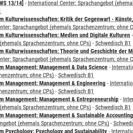
WS 13/14]
-
International Center: Sprachangebot (ehem
1
 Kulturwissenschaften: Kritik der Gegenwart - Künste,
Center: Sprachangebot (ehemals Sprachenzentrum; ohne 
 Kulturwissenschaften: Medien und Digitale Kulturen
(ehemals Sprachenzentrum; ohne CPs)
-
Schwedisch B1
 Kulturwissenschaften: Theorie und Geschichte der M
Center: Sprachangebot (ehemals Sprachenzentrum; ohne 
m Management: Management & Data Science
-
Internat
henzentrum; ohne CPs)
-
Schwedisch B1
m Management: Management & Engineering
-
Internati
henzentrum; ohne CPs)
-
Schwedisch B1
m Management: Management & Entrepreneurship
-
Inte
(ehemals Sprachenzentrum; ohne CPs)
-
Schwedisch B1
m Management: Management & Sustainable Accounting
angebot (ehemals Sprachenzentrum; ohne CPs)
-
Schwedi
 Psychology: Psychology and Sustainability
-
Internat