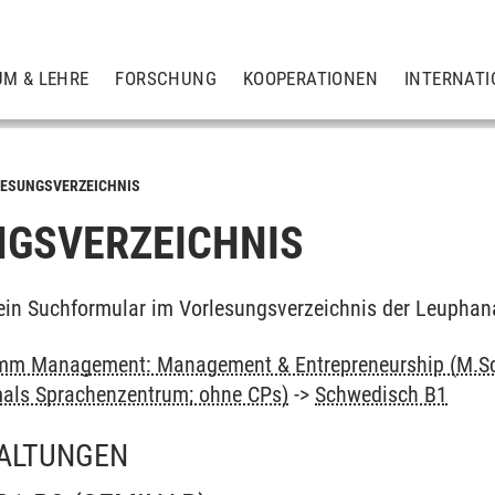
UM & LEHRE
FORSCHUNG
KOOPERATIONEN
INTERNATI
ESUNGSVERZEICHNIS
GSVERZEICHNIS
ein Suchformular im Vorlesungsverzeichnis der Leuphan
mm Management: Management & Entrepreneurship (M.Sc
als Sprachenzentrum; ohne CPs)
->
Schwedisch B1
ALTUNGEN