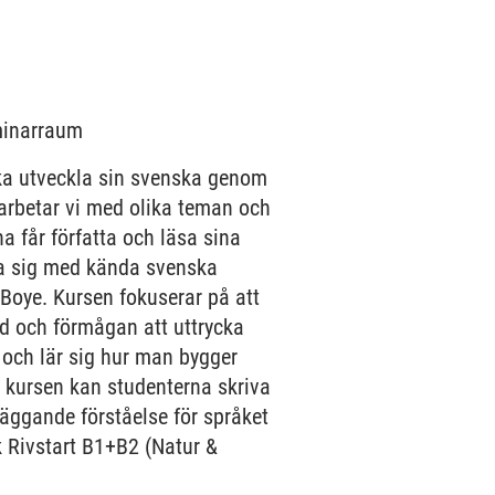
eminarraum
ska utveckla sin svenska genom
p arbetar vi med olika teman och
na får författa och läsa sina
na sig med kända svenska
Boye. Kursen fokuserar på att
d och förmågan att uttrycka
 och lär sig hur man bygger
av kursen kan studenterna skriva
läggande förståelse för språket
k Rivstart B1+B2 (Natur &