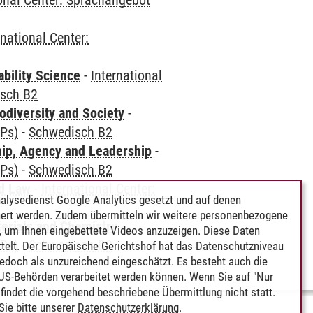
ional Center: Sprachangebot
rnational Center:
bility Science
-
International
sch B2
odiversity and Society
-
CPs)
-
Schwedisch B2
hip, Agency and Leadership
-
CPs)
-
Schwedisch B2
nd Law
-
International Center:
alysedienst Google Analytics gesetzt und auf denen
ert werden. Zudem übermitteln wir weitere personenbezogene
terials and Chemistry
-
 um Ihnen eingebettete Videos anzuzeigen. Diese Daten
CPs)
-
Schwedisch B2
telt. Der Europäische Gerichtshof hat das Datenschutzniveau
edoch als unzureichend eingeschätzt. Es besteht auch die
 US-Behörden verarbeitet werden können. Wenn Sie auf "Nur
indet die vorgehend beschriebene Übermittlung nicht statt.
ie bitte unserer
Datenschutzerklärung
.