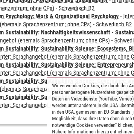
 Psychology: Psychology and Sustainability
-
Internat
henzentrum; ohne CPs)
-
Schwedisch B2
 Psychology: Work & Organizational Psychology
-
Inte
(ehemals Sprachenzentrum; ohne CPs)
-
Schwedisch B2
Sustainability: Nachhaltigkeitswissenschaft - Sustaina
angebot (ehemals Sprachenzentrum; ohne CPs)
-
Schwedi
Sustainability: Sustainability Science: Ecosystems, Bi
Center: Sprachangebot (ehemals Sprachenzentrum; ohne 
 Sustainability: Sustainability Science: Entrepreneurs
Center: Sprachangebot (ehemals Sprachenzentrum; ohne 
 Sustainability: Sustainability Science: Governance a
Wir verwenden Cookies, die durch den An
(ehemals Sprachenzentrum; ohne CPs)
-
Schwedisch B2
personenbezogene Nutzerdaten gespeich
Sustainability: Sustainability Science: Resources, Ma
Daten an Videodienste (YouTube, Vimeo),
Center: Sprachangebot (ehemals Sprachenzentrum; ohne 
werden unter anderem in die USA übermit
in den USA, gemessen an EU-Standards, j
Möglichkeit, dass Ihre Daten dann durch
notwendige Cookies verwenden" klicken, f
Nähere Informationen hierzu entnehmen S