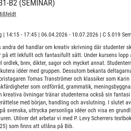
B1-B2
(SEMINAR)
ißfeldt
 | 14:15 - 17:45 | 06.04.2026 - 10.07.2026 | C 5.019 S
 andra del handlar om kreativ skrivning där studenter 
r på ett lekfullt och fantasifullt sätt. Under kursens lop
el ordlek, brev, dikter, sagor och mycket annat. Studenter
diskutera idéer med gruppen. Dessutom bekanta deltagar
pristagaren Tomas Tranströmer och klassiker som Karin 
råkfärdigheter som ordförråd, grammatik, meningsbyggna
m kreativa övningar tränar studenterna också sin fantasi
erättelse med början, handling och avslutning. I slutet 
r på svenska, uttrycka personliga idéer och visa en grund
uren. Utöver det arbetar vi med P. Levy Scherrers textbo
25) som finns att utlåna på Bib.