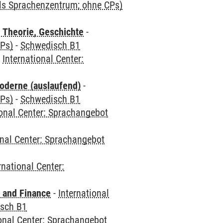
als Sprachenzentrum; ohne CPs)
 Theorie, Geschichte
-
CPs)
-
Schwedisch B1
-
International Center:
oderne (auslaufend)
-
CPs)
-
Schwedisch B1
ional Center: Sprachangebot
onal Center: Sprachangebot
rnational Center:
 and Finance
-
International
sch B1
ional Center: Sprachangebot