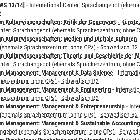
WS 13/14]
-
International Center: Sprachangebot (ehem
2
 Kulturwissenschaften: Kritik der Gegenwart - Künste,
Center: Sprachangebot (ehemals Sprachenzentrum; ohne 
 Kulturwissenschaften: Medien und Digitale Kulturen
(ehemals Sprachenzentrum; ohne CPs)
-
Schwedisch B2
 Kulturwissenschaften: Theorie und Geschichte der M
Center: Sprachangebot (ehemals Sprachenzentrum; ohne 
m Management: Management & Data Science
-
Internat
henzentrum; ohne CPs)
-
Schwedisch B2
m Management: Management & Engineering
-
Internati
henzentrum; ohne CPs)
-
Schwedisch B2
m Management: Management & Entrepreneurship
-
Inte
(ehemals Sprachenzentrum; ohne CPs)
-
Schwedisch B2
m Management: Management & Sustainable Accounting
angebot (ehemals Sprachenzentrum; ohne CPs)
-
Schwedi