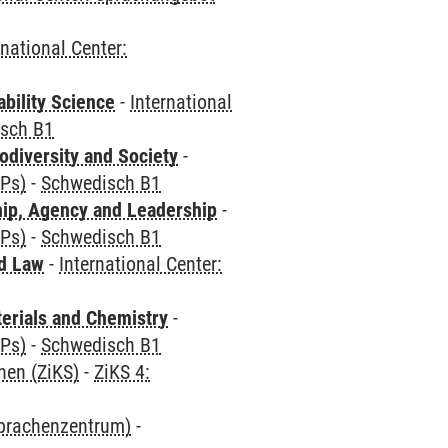
rnational Center:
bility Science
-
International
sch B1
odiversity and Society
-
CPs)
-
Schwedisch B1
hip, Agency and Leadership
-
CPs)
-
Schwedisch B1
nd Law
-
International Center:
terials and Chemistry
-
CPs)
-
Schwedisch B1
hen (ZiKS)
-
ZiKS 4:
Sprachenzentrum)
-