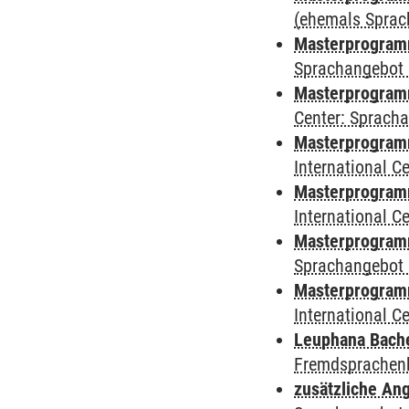
(ehemals Sprac
Masterprogramm
Sprachangebot 
Masterprogramm 
Center: Sprach
Masterprogramm 
International 
Masterprogramm
International 
Masterprogramm
Sprachangebot 
Masterprogramm 
International 
Leuphana Bach
Fremdsprachen
zusätzliche An