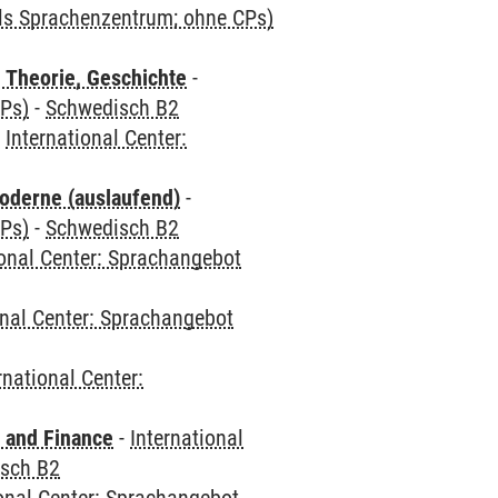
als Sprachenzentrum; ohne CPs)
 Theorie, Geschichte
-
CPs)
-
Schwedisch B2
-
International Center:
oderne (auslaufend)
-
CPs)
-
Schwedisch B2
ional Center: Sprachangebot
onal Center: Sprachangebot
rnational Center:
 and Finance
-
International
sch B2