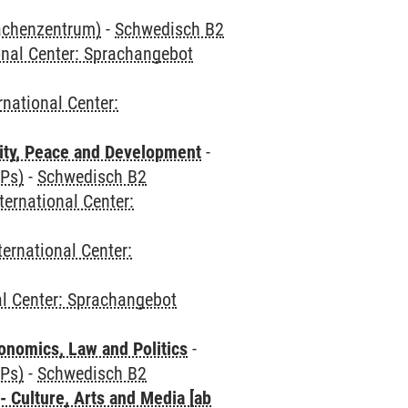
rachenzentrum)
-
Schwedisch B2
onal Center: Sprachangebot
rnational Center:
ity, Peace and Development
-
CPs)
-
Schwedisch B2
ternational Center:
ternational Center:
al Center: Sprachangebot
nomics, Law and Politics
-
CPs)
-
Schwedisch B2
 Culture, Arts and Media [ab