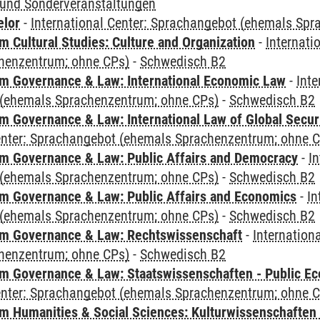
und Sonderveranstaltungen
elor
-
International Center: Sprachangebot (ehemals Sp
 Cultural Studies: Culture and Organization
-
Internati
henzentrum; ohne CPs)
-
Schwedisch B2
 Governance & Law: International Economic Law
-
Inte
(ehemals Sprachenzentrum; ohne CPs)
-
Schwedisch B2
 Governance & Law: International Law of Global Secur
Center: Sprachangebot (ehemals Sprachenzentrum; ohne 
 Governance & Law: Public Affairs and Democracy
-
In
(ehemals Sprachenzentrum; ohne CPs)
-
Schwedisch B2
 Governance & Law: Public Affairs and Economics
-
In
(ehemals Sprachenzentrum; ohne CPs)
-
Schwedisch B2
m Governance & Law: Rechtswissenschaft
-
Internation
henzentrum; ohne CPs)
-
Schwedisch B2
 Governance & Law: Staatswissenschaften - Public Eco
Center: Sprachangebot (ehemals Sprachenzentrum; ohne 
 Humanities & Social Sciences: Kulturwissenschaften -