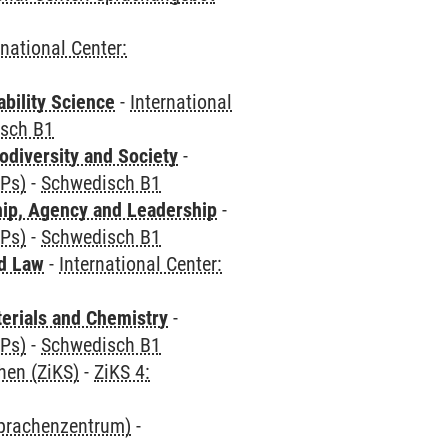
rnational Center:
bility Science
-
International
sch B1
odiversity and Society
-
CPs)
-
Schwedisch B1
hip, Agency and Leadership
-
CPs)
-
Schwedisch B1
nd Law
-
International Center:
terials and Chemistry
-
CPs)
-
Schwedisch B1
hen (ZiKS)
-
ZiKS 4:
Sprachenzentrum)
-