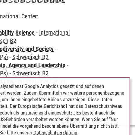
ional Center: Sprachangebot
rnational Center:
bility Science
-
International
sch B2
odiversity and Society
-
CPs)
-
Schwedisch B2
hip, Agency and Leadership
-
CPs)
-
Schwedisch B2
nd Law
-
International Center:
alysedienst Google Analytics gesetzt und auf denen
ert werden. Zudem übermitteln wir weitere personenbezogene
terials and Chemistry
-
 um Ihnen eingebettete Videos anzuzeigen. Diese Daten
CPs)
-
Schwedisch B2
telt. Der Europäische Gerichtshof hat das Datenschutzniveau
edoch als unzureichend eingeschätzt. Es besteht auch die
 US-Behörden verarbeitet werden können. Wenn Sie auf "Nur
indet die vorgehend beschriebene Übermittlung nicht statt.
ie bitte unserer
Datenschutzerklärung
.