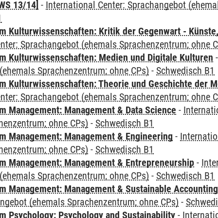
WS 13/14]
-
International Center: Sprachangebot (ehem
1
 Kulturwissenschaften: Kritik der Gegenwart - Künste,
Center: Sprachangebot (ehemals Sprachenzentrum; ohne 
 Kulturwissenschaften: Medien und Digitale Kulturen
(ehemals Sprachenzentrum; ohne CPs)
-
Schwedisch B1
 Kulturwissenschaften: Theorie und Geschichte der M
Center: Sprachangebot (ehemals Sprachenzentrum; ohne 
m Management: Management & Data Science
-
Internat
henzentrum; ohne CPs)
-
Schwedisch B1
m Management: Management & Engineering
-
Internati
henzentrum; ohne CPs)
-
Schwedisch B1
m Management: Management & Entrepreneurship
-
Inte
(ehemals Sprachenzentrum; ohne CPs)
-
Schwedisch B1
m Management: Management & Sustainable Accounting
angebot (ehemals Sprachenzentrum; ohne CPs)
-
Schwedi
 Psychology: Psychology and Sustainability
-
Internat