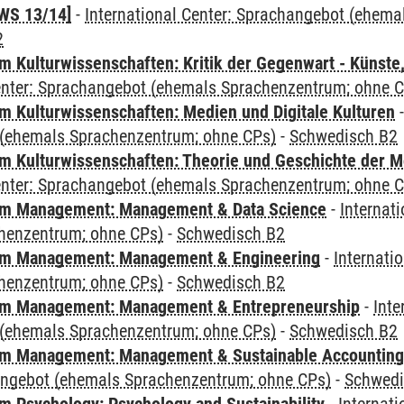
WS 13/14]
-
International Center: Sprachangebot (ehem
2
 Kulturwissenschaften: Kritik der Gegenwart - Künste,
Center: Sprachangebot (ehemals Sprachenzentrum; ohne 
 Kulturwissenschaften: Medien und Digitale Kulturen
(ehemals Sprachenzentrum; ohne CPs)
-
Schwedisch B2
 Kulturwissenschaften: Theorie und Geschichte der M
Center: Sprachangebot (ehemals Sprachenzentrum; ohne 
m Management: Management & Data Science
-
Internat
henzentrum; ohne CPs)
-
Schwedisch B2
m Management: Management & Engineering
-
Internati
henzentrum; ohne CPs)
-
Schwedisch B2
m Management: Management & Entrepreneurship
-
Inte
(ehemals Sprachenzentrum; ohne CPs)
-
Schwedisch B2
m Management: Management & Sustainable Accounting
angebot (ehemals Sprachenzentrum; ohne CPs)
-
Schwedi