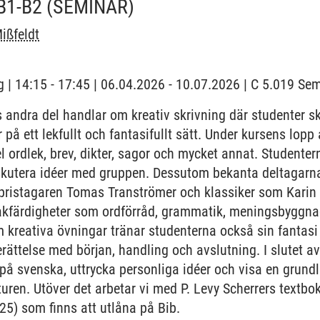
B1-B2
(SEMINAR)
ißfeldt
 | 14:15 - 17:45 | 06.04.2026 - 10.07.2026 | C 5.019 S
 andra del handlar om kreativ skrivning där studenter 
r på ett lekfullt och fantasifullt sätt. Under kursens lop
el ordlek, brev, dikter, sagor och mycket annat. Studenter
diskutera idéer med gruppen. Dessutom bekanta deltagar
pristagaren Tomas Tranströmer och klassiker som Karin 
råkfärdigheter som ordförråd, grammatik, meningsbyggna
m kreativa övningar tränar studenterna också sin fantasi
erättelse med början, handling och avslutning. I slutet 
r på svenska, uttrycka personliga idéer och visa en grund
uren. Utöver det arbetar vi med P. Levy Scherrers textbo
25) som finns att utlåna på Bib.