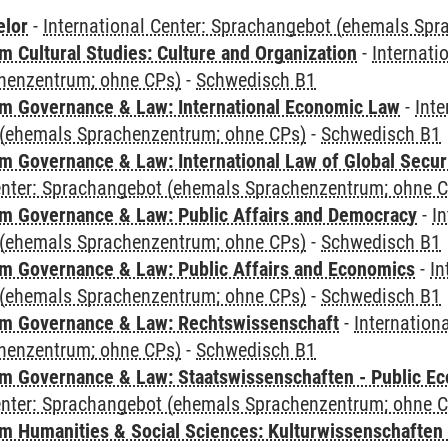
elor
-
International Center: Sprachangebot (ehemals Sp
 Cultural Studies: Culture and Organization
-
Internati
henzentrum; ohne CPs)
-
Schwedisch B1
 Governance & Law: International Economic Law
-
Inte
(ehemals Sprachenzentrum; ohne CPs)
-
Schwedisch B1
 Governance & Law: International Law of Global Secur
Center: Sprachangebot (ehemals Sprachenzentrum; ohne 
 Governance & Law: Public Affairs and Democracy
-
In
(ehemals Sprachenzentrum; ohne CPs)
-
Schwedisch B1
 Governance & Law: Public Affairs and Economics
-
In
(ehemals Sprachenzentrum; ohne CPs)
-
Schwedisch B1
m Governance & Law: Rechtswissenschaft
-
Internation
henzentrum; ohne CPs)
-
Schwedisch B1
 Governance & Law: Staatswissenschaften - Public Eco
Center: Sprachangebot (ehemals Sprachenzentrum; ohne 
 Humanities & Social Sciences: Kulturwissenschaften -