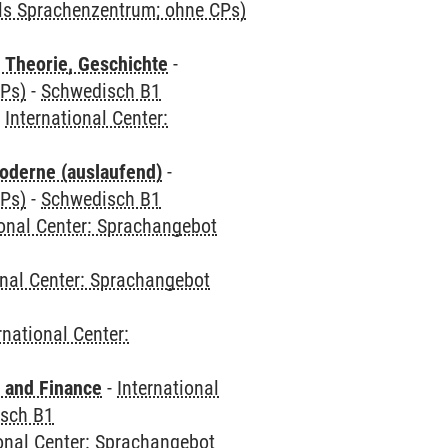
als Sprachenzentrum; ohne CPs)
 Theorie, Geschichte
-
CPs)
-
Schwedisch B1
-
International Center:
oderne (auslaufend)
-
CPs)
-
Schwedisch B1
ional Center: Sprachangebot
onal Center: Sprachangebot
rnational Center:
 and Finance
-
International
sch B1
ional Center: Sprachangebot