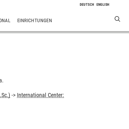
ONAL
EINRICHTUNGEN
a.
.Sc.)
->
International Center: