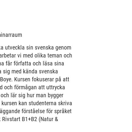
eminarraum
ska utveckla sin svenska genom
p arbetar vi med olika teman och
na får författa och läsa sina
na sig med kända svenska
Boye. Kursen fokuserar på att
d och förmågan att uttrycka
 och lär sig hur man bygger
av kursen kan studenterna skriva
läggande förståelse för språket
k Rivstart B1+B2 (Natur &