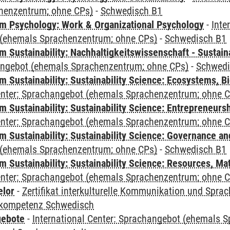
henzentrum; ohne CPs)
-
Schwedisch B1
 Psychology: Work & Organizational Psychology
-
Inte
(ehemals Sprachenzentrum; ohne CPs)
-
Schwedisch B1
Sustainability: Nachhaltigkeitswissenschaft - Sustaina
angebot (ehemals Sprachenzentrum; ohne CPs)
-
Schwedi
Sustainability: Sustainability Science: Ecosystems, Bi
Center: Sprachangebot (ehemals Sprachenzentrum; ohne 
 Sustainability: Sustainability Science: Entrepreneurs
Center: Sprachangebot (ehemals Sprachenzentrum; ohne 
 Sustainability: Sustainability Science: Governance a
(ehemals Sprachenzentrum; ohne CPs)
-
Schwedisch B1
Sustainability: Sustainability Science: Resources, Ma
Center: Sprachangebot (ehemals Sprachenzentrum; ohne 
elor
-
Zertifikat interkulturelle Kommunikation und Sprac
kompetenz Schwedisch
gebote
-
International Center: Sprachangebot (ehemals 