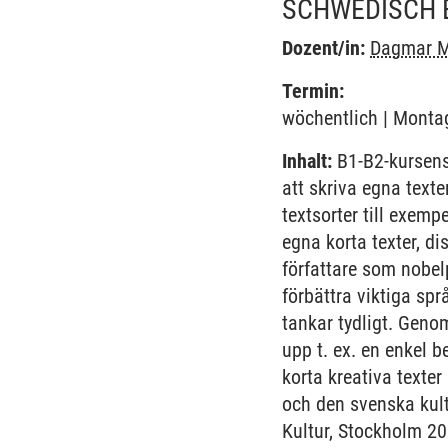
SCHWEDISCH 
Dozent/in:
Dagmar M
Termin:
wöchentlich | Montag
Inhalt:
B1-B2-kursens
att skriva egna texte
textsorter till exemp
egna korta texter, 
författare som nobel
förbättra viktiga sp
tankar tydligt. Geno
upp t. ex. en enkel b
korta kreativa texte
och den svenska kult
Kultur, Stockholm 20