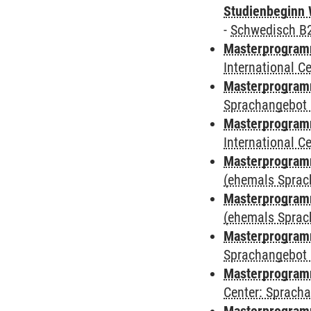
Studienbeginn 
-
Schwedisch B
Masterprogramm
International 
Masterprogramm
Sprachangebot 
Masterprogramm
International 
Masterprogram
(ehemals Sprac
Masterprogram
(ehemals Sprac
Masterprogram
Sprachangebot 
Masterprogram
Center: Sprach