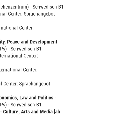
rachenzentrum)
-
Schwedisch B1
onal Center: Sprachangebot
rnational Center:
ity, Peace and Development
-
CPs)
-
Schwedisch B1
ternational Center:
ternational Center:
al Center: Sprachangebot
nomics, Law and Politics
-
CPs)
-
Schwedisch B1
 Culture, Arts and Media [ab