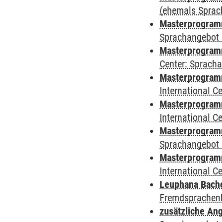
(ehemals Sprac
Masterprogramm
Sprachangebot 
Masterprogramm 
Center: Sprach
Masterprogramm 
International 
Masterprogramm
International 
Masterprogramm
Sprachangebot 
Masterprogramm 
International 
Leuphana Bach
Fremdsprachen
zusätzliche An