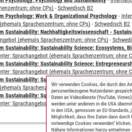
 Psychology: Psychology and Sustainability
-
Internat
henzentrum; ohne CPs)
-
Schwedisch B2
 Psychology: Work & Organizational Psychology
-
Inte
(ehemals Sprachenzentrum; ohne CPs)
-
Schwedisch B2
Sustainability: Nachhaltigkeitswissenschaft - Sustaina
angebot (ehemals Sprachenzentrum; ohne CPs)
-
Schwedi
Sustainability: Sustainability Science: Ecosystems, Bi
Center: Sprachangebot (ehemals Sprachenzentrum; ohne 
 Sustainability: Sustainability Science: Entrepreneurs
Center: Sprachangebot (ehemals Sprachenzentrum; ohne 
 Sustainability: Sustainability Science: Governance a
Wir verwenden Cookies, die durch den An
(ehemals Sprachenzentrum; ohne CPs)
-
Schwedisch B2
personenbezogene Nutzerdaten gespeich
Sustainability: Sustainability Science: Resources, Ma
Daten an Videodienste (YouTube, Vimeo),
Center: Sprachangebot (ehemals Sprachenzentrum; ohne 
werden unter anderem in die USA übermit
in den USA, gemessen an EU-Standards, j
Möglichkeit, dass Ihre Daten dann durch
notwendige Cookies verwenden" klicken, f
Nähere Informationen hierzu entnehmen S