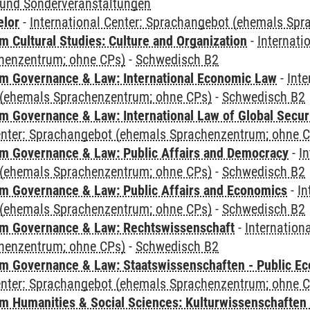
und Sonderveranstaltungen
elor
-
International Center: Sprachangebot (ehemals Sp
 Cultural Studies: Culture and Organization
-
Internati
henzentrum; ohne CPs)
-
Schwedisch B2
 Governance & Law: International Economic Law
-
Inte
(ehemals Sprachenzentrum; ohne CPs)
-
Schwedisch B2
 Governance & Law: International Law of Global Secur
Center: Sprachangebot (ehemals Sprachenzentrum; ohne 
 Governance & Law: Public Affairs and Democracy
-
In
(ehemals Sprachenzentrum; ohne CPs)
-
Schwedisch B2
 Governance & Law: Public Affairs and Economics
-
In
(ehemals Sprachenzentrum; ohne CPs)
-
Schwedisch B2
m Governance & Law: Rechtswissenschaft
-
Internation
henzentrum; ohne CPs)
-
Schwedisch B2
 Governance & Law: Staatswissenschaften - Public Eco
Center: Sprachangebot (ehemals Sprachenzentrum; ohne 
 Humanities & Social Sciences: Kulturwissenschaften -