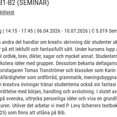
B1-B2
(SEMINAR)
ißfeldt
 | 14:15 - 17:45 | 06.04.2026 - 10.07.2026 | C 5.019 S
 andra del handlar om kreativ skrivning där studenter 
r på ett lekfullt och fantasifullt sätt. Under kursens lop
el ordlek, brev, dikter, sagor och mycket annat. Studenter
diskutera idéer med gruppen. Dessutom bekanta deltagar
pristagaren Tomas Tranströmer och klassiker som Karin 
råkfärdigheter som ordförråd, grammatik, meningsbyggna
m kreativa övningar tränar studenterna också sin fantasi
erättelse med början, handling och avslutning. I slutet 
r på svenska, uttrycka personliga idéer och visa en grund
uren. Utöver det arbetar vi med P. Levy Scherrers textbo
25) som finns att utlåna på Bib.