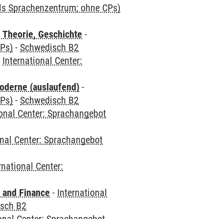
als Sprachenzentrum; ohne CPs)
 Theorie, Geschichte
-
CPs)
-
Schwedisch B2
-
International Center:
oderne (auslaufend)
-
CPs)
-
Schwedisch B2
ional Center: Sprachangebot
onal Center: Sprachangebot
rnational Center:
 and Finance
-
International
sch B2