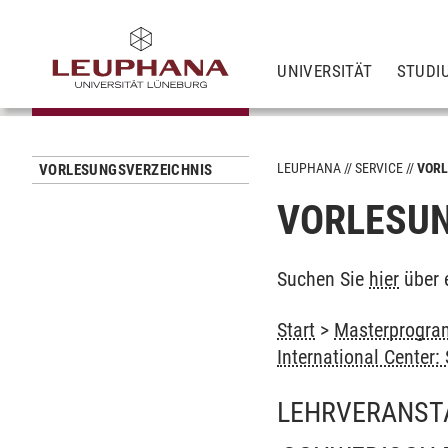
UNIVERSITÄT
STUDI
LEUPHANA
SERVICE
VORL
VORLESUNGSVERZEICHNIS
VORLESUN
Suchen Sie
hier
über 
Start
>
Masterprogram
International Center
LEHRVERANST