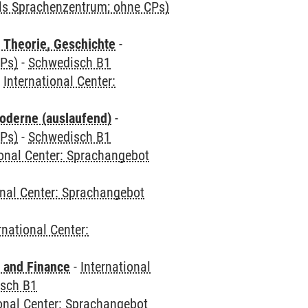
als Sprachenzentrum; ohne CPs)
 Theorie, Geschichte
-
CPs)
-
Schwedisch B1
-
International Center:
oderne (auslaufend)
-
CPs)
-
Schwedisch B1
ional Center: Sprachangebot
onal Center: Sprachangebot
rnational Center:
 and Finance
-
International
sch B1
ional Center: Sprachangebot