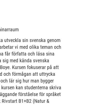
eminarraum
ska utveckla sin svenska genom
p arbetar vi med olika teman och
na får författa och läsa sina
na sig med kända svenska
Boye. Kursen fokuserar på att
d och förmågan att uttrycka
 och lär sig hur man bygger
av kursen kan studenterna skriva
läggande förståelse för språket
k Rivstart B1+B2 (Natur &