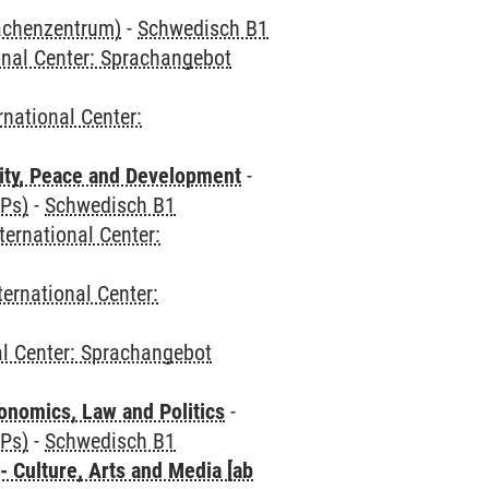
rachenzentrum)
-
Schwedisch B1
onal Center: Sprachangebot
rnational Center:
ity, Peace and Development
-
CPs)
-
Schwedisch B1
ternational Center:
ternational Center:
al Center: Sprachangebot
nomics, Law and Politics
-
CPs)
-
Schwedisch B1
 Culture, Arts and Media [ab