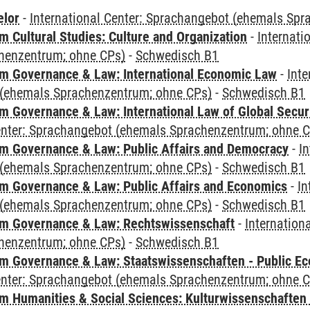
elor
-
International Center: Sprachangebot (ehemals Sp
 Cultural Studies: Culture and Organization
-
Internati
henzentrum; ohne CPs)
-
Schwedisch B1
 Governance & Law: International Economic Law
-
Inte
(ehemals Sprachenzentrum; ohne CPs)
-
Schwedisch B1
 Governance & Law: International Law of Global Secur
Center: Sprachangebot (ehemals Sprachenzentrum; ohne 
 Governance & Law: Public Affairs and Democracy
-
In
(ehemals Sprachenzentrum; ohne CPs)
-
Schwedisch B1
 Governance & Law: Public Affairs and Economics
-
In
(ehemals Sprachenzentrum; ohne CPs)
-
Schwedisch B1
m Governance & Law: Rechtswissenschaft
-
Internation
henzentrum; ohne CPs)
-
Schwedisch B1
 Governance & Law: Staatswissenschaften - Public Eco
Center: Sprachangebot (ehemals Sprachenzentrum; ohne 
 Humanities & Social Sciences: Kulturwissenschaften -