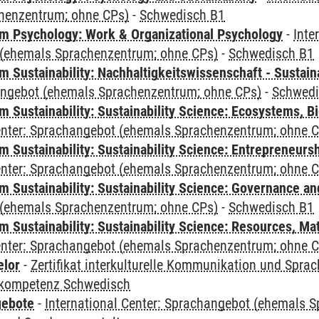
henzentrum; ohne CPs)
-
Schwedisch B1
 Psychology: Work & Organizational Psychology
-
Inte
(ehemals Sprachenzentrum; ohne CPs)
-
Schwedisch B1
Sustainability: Nachhaltigkeitswissenschaft - Sustaina
angebot (ehemals Sprachenzentrum; ohne CPs)
-
Schwedi
Sustainability: Sustainability Science: Ecosystems, Bi
Center: Sprachangebot (ehemals Sprachenzentrum; ohne 
 Sustainability: Sustainability Science: Entrepreneurs
Center: Sprachangebot (ehemals Sprachenzentrum; ohne 
 Sustainability: Sustainability Science: Governance a
(ehemals Sprachenzentrum; ohne CPs)
-
Schwedisch B1
Sustainability: Sustainability Science: Resources, Ma
Center: Sprachangebot (ehemals Sprachenzentrum; ohne 
elor
-
Zertifikat interkulturelle Kommunikation und Sprac
kompetenz Schwedisch
gebote
-
International Center: Sprachangebot (ehemals 