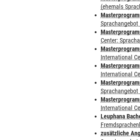
(ehemals Sprac
Masterprogramm
Sprachangebot 
Masterprogramm 
Center: Sprach
Masterprogramm 
International 
Masterprogramm
International 
Masterprogramm
Sprachangebot 
Masterprogramm 
International 
Leuphana Bach
Fremdsprachen
zusätzliche An