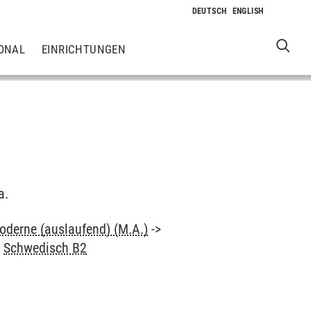
ONAL
EINRICHTUNGEN
a.
oderne (auslaufend) (M.A.)
->
>
Schwedisch B2