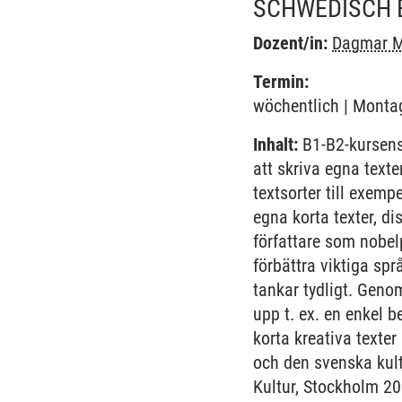
SCHWEDISCH 
Dozent/in:
Dagmar M
Termin:
wöchentlich | Montag
Inhalt:
B1-B2-kursens
att skriva egna texte
textsorter till exemp
egna korta texter, 
författare som nobel
förbättra viktiga sp
tankar tydligt. Geno
upp t. ex. en enkel b
korta kreativa texte
och den svenska kult
Kultur, Stockholm 20