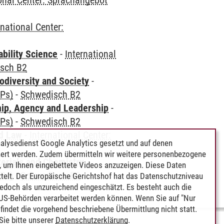
ional Center: Sprachangebot
rnational Center:
bility Science
-
International
sch B2
odiversity and Society
-
CPs)
-
Schwedisch B2
hip, Agency and Leadership
-
CPs)
-
Schwedisch B2
nd Law
-
International Center:
alysedienst Google Analytics gesetzt und auf denen
ert werden. Zudem übermitteln wir weitere personenbezogene
terials and Chemistry
-
 um Ihnen eingebettete Videos anzuzeigen. Diese Daten
CPs)
-
Schwedisch B2
telt. Der Europäische Gerichtshof hat das Datenschutzniveau
edoch als unzureichend eingeschätzt. Es besteht auch die
 US-Behörden verarbeitet werden können. Wenn Sie auf "Nur
indet die vorgehend beschriebene Übermittlung nicht statt.
ie bitte unserer
Datenschutzerklärung
.