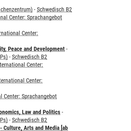
rachenzentrum)
-
Schwedisch B2
onal Center: Sprachangebot
rnational Center:
ity, Peace and Development
-
CPs)
-
Schwedisch B2
ternational Center:
ternational Center:
al Center: Sprachangebot
nomics, Law and Politics
-
CPs)
-
Schwedisch B2
 Culture, Arts and Media [ab