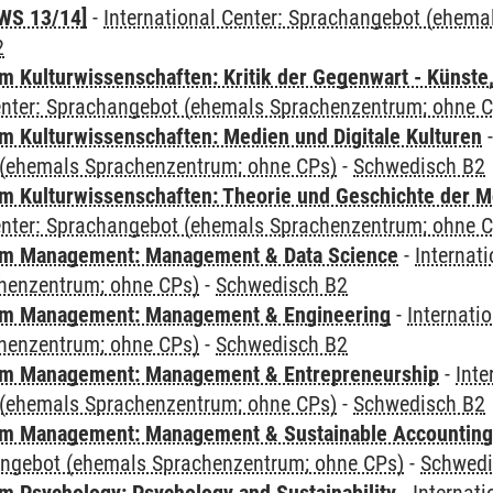
WS 13/14]
-
International Center: Sprachangebot (ehem
2
 Kulturwissenschaften: Kritik der Gegenwart - Künste,
Center: Sprachangebot (ehemals Sprachenzentrum; ohne 
 Kulturwissenschaften: Medien und Digitale Kulturen
(ehemals Sprachenzentrum; ohne CPs)
-
Schwedisch B2
 Kulturwissenschaften: Theorie und Geschichte der M
Center: Sprachangebot (ehemals Sprachenzentrum; ohne 
m Management: Management & Data Science
-
Internat
henzentrum; ohne CPs)
-
Schwedisch B2
m Management: Management & Engineering
-
Internati
henzentrum; ohne CPs)
-
Schwedisch B2
m Management: Management & Entrepreneurship
-
Inte
(ehemals Sprachenzentrum; ohne CPs)
-
Schwedisch B2
m Management: Management & Sustainable Accounting
angebot (ehemals Sprachenzentrum; ohne CPs)
-
Schwedi