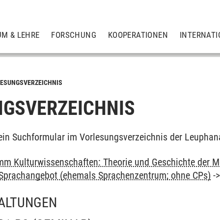
UM & LEHRE
FORSCHUNG
KOOPERATIONEN
INTERNATI
ESUNGSVERZEICHNIS
GSVERZEICHNIS
ein Suchformular im Vorlesungsverzeichnis der Leuphan
m Kulturwissenschaften: Theorie und Geschichte der M
: Sprachangebot (ehemals Sprachenzentrum; ohne CPs)
-
ALTUNGEN