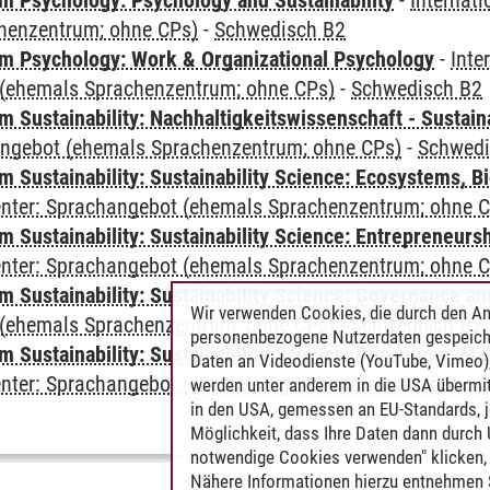
 Psychology: Psychology and Sustainability
-
Internat
henzentrum; ohne CPs)
-
Schwedisch B2
 Psychology: Work & Organizational Psychology
-
Inte
(ehemals Sprachenzentrum; ohne CPs)
-
Schwedisch B2
Sustainability: Nachhaltigkeitswissenschaft - Sustaina
angebot (ehemals Sprachenzentrum; ohne CPs)
-
Schwedi
Sustainability: Sustainability Science: Ecosystems, Bi
Center: Sprachangebot (ehemals Sprachenzentrum; ohne 
 Sustainability: Sustainability Science: Entrepreneurs
Center: Sprachangebot (ehemals Sprachenzentrum; ohne 
 Sustainability: Sustainability Science: Governance a
Wir verwenden Cookies, die durch den An
(ehemals Sprachenzentrum; ohne CPs)
-
Schwedisch B2
personenbezogene Nutzerdaten gespeich
Sustainability: Sustainability Science: Resources, Ma
Daten an Videodienste (YouTube, Vimeo),
Center: Sprachangebot (ehemals Sprachenzentrum; ohne 
werden unter anderem in die USA übermit
in den USA, gemessen an EU-Standards, j
Möglichkeit, dass Ihre Daten dann durch
notwendige Cookies verwenden" klicken, f
Nähere Informationen hierzu entnehmen S