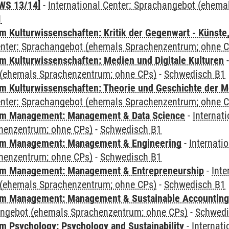
WS 13/14]
-
International Center: Sprachangebot (ehem
1
 Kulturwissenschaften: Kritik der Gegenwart - Künste,
Center: Sprachangebot (ehemals Sprachenzentrum; ohne 
 Kulturwissenschaften: Medien und Digitale Kulturen
(ehemals Sprachenzentrum; ohne CPs)
-
Schwedisch B1
 Kulturwissenschaften: Theorie und Geschichte der M
Center: Sprachangebot (ehemals Sprachenzentrum; ohne 
m Management: Management & Data Science
-
Internat
henzentrum; ohne CPs)
-
Schwedisch B1
m Management: Management & Engineering
-
Internati
henzentrum; ohne CPs)
-
Schwedisch B1
m Management: Management & Entrepreneurship
-
Inte
(ehemals Sprachenzentrum; ohne CPs)
-
Schwedisch B1
m Management: Management & Sustainable Accounting
angebot (ehemals Sprachenzentrum; ohne CPs)
-
Schwedi
 Psychology: Psychology and Sustainability
-
Internat