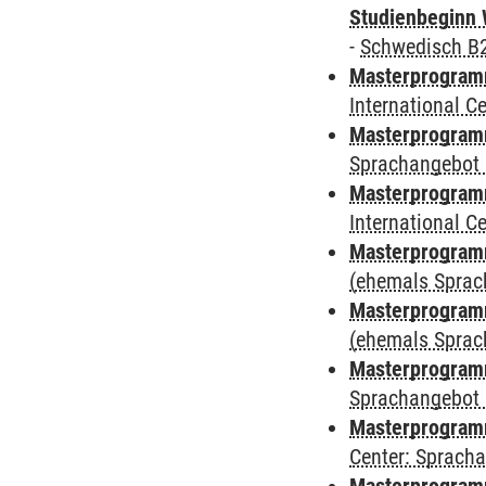
Studienbeginn 
-
Schwedisch B
Masterprogramm
International 
Masterprogramm
Sprachangebot 
Masterprogramm
International 
Masterprogram
(ehemals Sprac
Masterprogram
(ehemals Sprac
Masterprogram
Sprachangebot 
Masterprogram
Center: Sprach