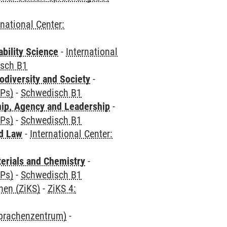
rnational Center:
bility Science
-
International
sch B1
odiversity and Society
-
CPs)
-
Schwedisch B1
hip, Agency and Leadership
-
CPs)
-
Schwedisch B1
nd Law
-
International Center:
terials and Chemistry
-
CPs)
-
Schwedisch B1
hen (ZiKS)
-
ZiKS 4:
Sprachenzentrum)
-