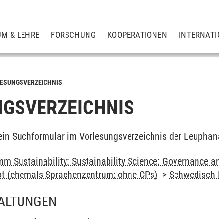
UM & LEHRE
FORSCHUNG
KOOPERATIONEN
INTERNATI
ESUNGSVERZEICHNIS
GSVERZEICHNIS
ein Suchformular im Vorlesungsverzeichnis der Leuphan
m Sustainability: Sustainability Science: Governance a
ot (ehemals Sprachenzentrum; ohne CPs)
->
Schwedisch 
ALTUNGEN