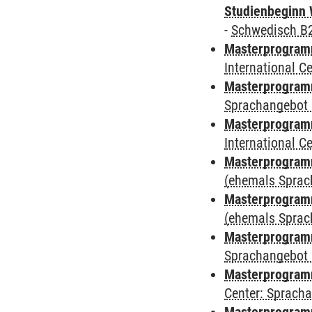
Studienbeginn 
-
Schwedisch B
Masterprogramm
International 
Masterprogramm
Sprachangebot 
Masterprogramm
International 
Masterprogram
(ehemals Sprac
Masterprogram
(ehemals Sprac
Masterprogram
Sprachangebot 
Masterprogram
Center: Sprach