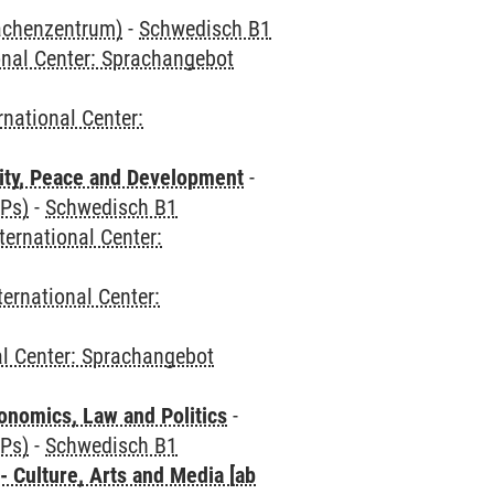
rachenzentrum)
-
Schwedisch B1
onal Center: Sprachangebot
rnational Center:
ity, Peace and Development
-
CPs)
-
Schwedisch B1
ternational Center:
ternational Center:
al Center: Sprachangebot
nomics, Law and Politics
-
CPs)
-
Schwedisch B1
 Culture, Arts and Media [ab