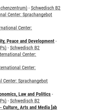
rachenzentrum)
-
Schwedisch B2
onal Center: Sprachangebot
rnational Center:
ity, Peace and Development
-
CPs)
-
Schwedisch B2
ternational Center:
ternational Center:
al Center: Sprachangebot
nomics, Law and Politics
-
CPs)
-
Schwedisch B2
 Culture, Arts and Media [ab