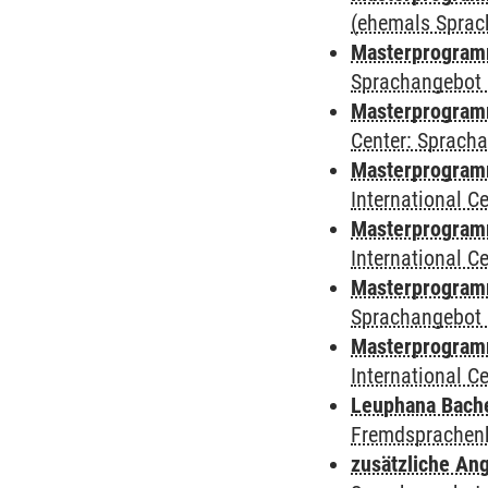
(ehemals Sprac
Masterprogramm
Sprachangebot 
Masterprogramm 
Center: Sprach
Masterprogramm 
International 
Masterprogramm
International 
Masterprogramm
Sprachangebot 
Masterprogramm 
International 
Leuphana Bach
Fremdsprachen
zusätzliche An