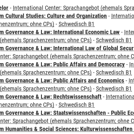
elor
-
International Center: Sprachangebot (ehemals Sp
 Cultural Studies: Culture and Organization
-
Internati
henzentrum; ohne CPs)
-
Schwedisch B1
 Governance & Law: International Economic Law
-
Inte
(ehemals Sprachenzentrum; ohne CPs)
-
Schwedisch B1
 Governance & Law: International Law of Global Secur
Center: Sprachangebot (ehemals Sprachenzentrum; ohne 
 Governance & Law: Public Affairs and Democracy
-
In
(ehemals Sprachenzentrum; ohne CPs)
-
Schwedisch B1
 Governance & Law: Public Affairs and Economics
-
In
(ehemals Sprachenzentrum; ohne CPs)
-
Schwedisch B1
m Governance & Law: Rechtswissenschaft
-
Internation
henzentrum; ohne CPs)
-
Schwedisch B1
 Governance & Law: Staatswissenschaften - Public Eco
Center: Sprachangebot (ehemals Sprachenzentrum; ohne 
 Humanities & Social Sciences: Kulturwissenschaften -