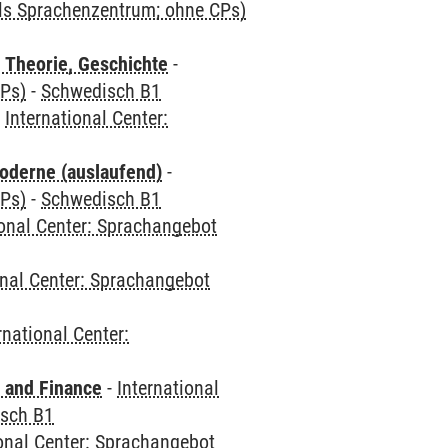
als Sprachenzentrum; ohne CPs)
 Theorie, Geschichte
-
CPs)
-
Schwedisch B1
-
International Center:
oderne (auslaufend)
-
CPs)
-
Schwedisch B1
ional Center: Sprachangebot
onal Center: Sprachangebot
rnational Center:
 and Finance
-
International
sch B1
ional Center: Sprachangebot