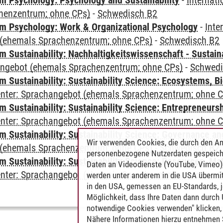
 Psychology: Psychology and Sustainability
-
Internat
henzentrum; ohne CPs)
-
Schwedisch B2
 Psychology: Work & Organizational Psychology
-
Inte
(ehemals Sprachenzentrum; ohne CPs)
-
Schwedisch B2
Sustainability: Nachhaltigkeitswissenschaft - Sustaina
angebot (ehemals Sprachenzentrum; ohne CPs)
-
Schwedi
Sustainability: Sustainability Science: Ecosystems, Bi
Center: Sprachangebot (ehemals Sprachenzentrum; ohne 
 Sustainability: Sustainability Science: Entrepreneurs
Center: Sprachangebot (ehemals Sprachenzentrum; ohne 
 Sustainability: Sustainability Science: Governance a
Wir verwenden Cookies, die durch den An
(ehemals Sprachenzentrum; ohne CPs)
-
Schwedisch B2
personenbezogene Nutzerdaten gespeich
Sustainability: Sustainability Science: Resources, Ma
Daten an Videodienste (YouTube, Vimeo),
Center: Sprachangebot (ehemals Sprachenzentrum; ohne 
werden unter anderem in die USA übermit
in den USA, gemessen an EU-Standards, j
Möglichkeit, dass Ihre Daten dann durch
notwendige Cookies verwenden" klicken, f
Nähere Informationen hierzu entnehmen S