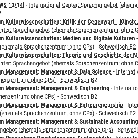
WS 13/14]
-
International Center: Sprachangebot (ehem
2
 Kulturwissenschaften: Kritik der Gegenwart - Künste,
Center: Sprachangebot (ehemals Sprachenzentrum; ohne 
 Kulturwissenschaften: Medien und Digitale Kulturen
(ehemals Sprachenzentrum; ohne CPs)
-
Schwedisch B2
 Kulturwissenschaften: Theorie und Geschichte der M
Center: Sprachangebot (ehemals Sprachenzentrum; ohne 
m Management: Management & Data Science
-
Internat
henzentrum; ohne CPs)
-
Schwedisch B2
m Management: Management & Engineering
-
Internati
henzentrum; ohne CPs)
-
Schwedisch B2
m Management: Management & Entrepreneurship
-
Inte
(ehemals Sprachenzentrum; ohne CPs)
-
Schwedisch B2
m Management: Management & Sustainable Accounting
angebot (ehemals Sprachenzentrum; ohne CPs)
-
Schwedi