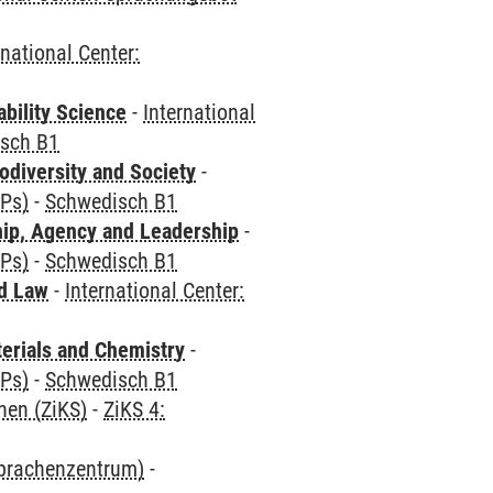
rnational Center:
bility Science
-
International
sch B1
odiversity and Society
-
CPs)
-
Schwedisch B1
hip, Agency and Leadership
-
CPs)
-
Schwedisch B1
nd Law
-
International Center:
terials and Chemistry
-
CPs)
-
Schwedisch B1
hen (ZiKS)
-
ZiKS 4:
Sprachenzentrum)
-