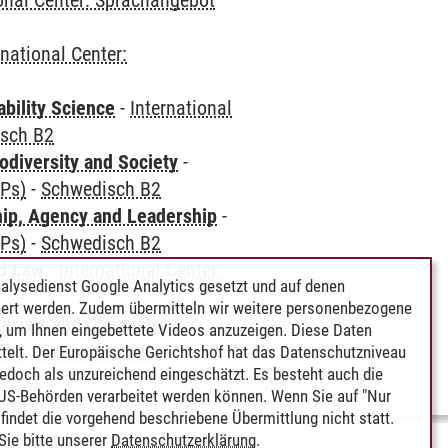
ional Center: Sprachangebot
rnational Center:
bility Science
-
International
sch B2
odiversity and Society
-
CPs)
-
Schwedisch B2
hip, Agency and Leadership
-
CPs)
-
Schwedisch B2
nd Law
-
International Center:
alysedienst Google Analytics gesetzt und auf denen
ert werden. Zudem übermitteln wir weitere personenbezogene
terials and Chemistry
-
 um Ihnen eingebettete Videos anzuzeigen. Diese Daten
CPs)
-
Schwedisch B2
telt. Der Europäische Gerichtshof hat das Datenschutzniveau
edoch als unzureichend eingeschätzt. Es besteht auch die
 US-Behörden verarbeitet werden können. Wenn Sie auf "Nur
indet die vorgehend beschriebene Übermittlung nicht statt.
ie bitte unserer
Datenschutzerklärung
.