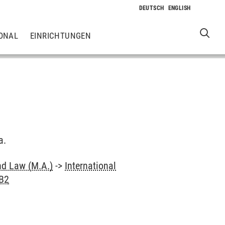
ONAL
EINRICHTUNGEN
a.
nd Law (M.A.)
->
International
B2