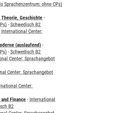
als Sprachenzentrum; ohne CPs)
 Theorie, Geschichte
-
CPs)
-
Schwedisch B2
-
International Center:
oderne (auslaufend)
-
CPs)
-
Schwedisch B2
ional Center: Sprachangebot
onal Center: Sprachangebot
rnational Center:
 and Finance
-
International
sch B2