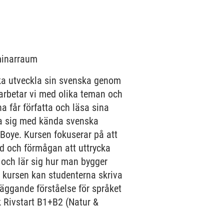
eminarraum
ska utveckla sin svenska genom
p arbetar vi med olika teman och
na får författa och läsa sina
na sig med kända svenska
Boye. Kursen fokuserar på att
d och förmågan att uttrycka
 och lär sig hur man bygger
av kursen kan studenterna skriva
läggande förståelse för språket
k Rivstart B1+B2 (Natur &