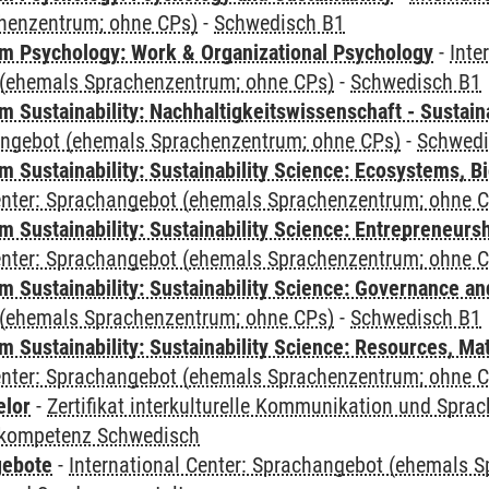
henzentrum; ohne CPs)
-
Schwedisch B1
 Psychology: Work & Organizational Psychology
-
Inte
(ehemals Sprachenzentrum; ohne CPs)
-
Schwedisch B1
Sustainability: Nachhaltigkeitswissenschaft - Sustaina
angebot (ehemals Sprachenzentrum; ohne CPs)
-
Schwedi
Sustainability: Sustainability Science: Ecosystems, Bi
Center: Sprachangebot (ehemals Sprachenzentrum; ohne 
 Sustainability: Sustainability Science: Entrepreneurs
Center: Sprachangebot (ehemals Sprachenzentrum; ohne 
 Sustainability: Sustainability Science: Governance a
(ehemals Sprachenzentrum; ohne CPs)
-
Schwedisch B1
Sustainability: Sustainability Science: Resources, Ma
Center: Sprachangebot (ehemals Sprachenzentrum; ohne 
elor
-
Zertifikat interkulturelle Kommunikation und Sprac
kompetenz Schwedisch
gebote
-
International Center: Sprachangebot (ehemals 