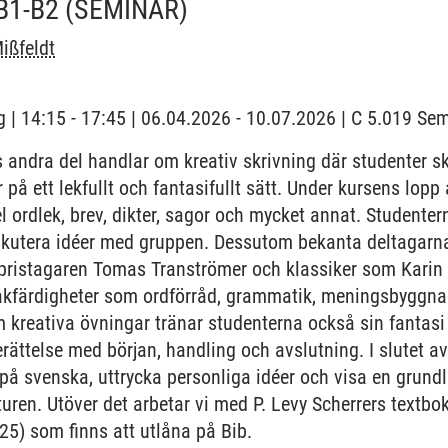
B1-B2
(SEMINAR)
ißfeldt
 | 14:15 - 17:45 | 06.04.2026 - 10.07.2026 | C 5.019 S
 andra del handlar om kreativ skrivning där studenter 
r på ett lekfullt och fantasifullt sätt. Under kursens lop
el ordlek, brev, dikter, sagor och mycket annat. Studenter
diskutera idéer med gruppen. Dessutom bekanta deltagar
pristagaren Tomas Tranströmer och klassiker som Karin 
råkfärdigheter som ordförråd, grammatik, meningsbyggna
m kreativa övningar tränar studenterna också sin fantasi
erättelse med början, handling och avslutning. I slutet 
r på svenska, uttrycka personliga idéer och visa en grund
uren. Utöver det arbetar vi med P. Levy Scherrers textbo
25) som finns att utlåna på Bib.