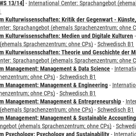
WS 13/14]
-
International Center: Sprachangebot (ehem
1
 Kulturwissenschaften: Kritik der Gegenwart - Künste,
Center: Sprachangebot (ehemals Sprachenzentrum; ohne 
 Kulturwissenschaften: Medien und Digitale Kulturen
(ehemals Sprachenzentrum; ohne CPs)
-
Schwedisch B1
 Kulturwissenschaften: Theorie und Geschichte der M
Center: Sprachangebot (ehemals Sprachenzentrum; ohne 
m Management: Management & Data Science
-
Internat
henzentrum; ohne CPs)
-
Schwedisch B1
m Management: Management & Engineering
-
Internati
henzentrum; ohne CPs)
-
Schwedisch B1
m Management: Management & Entrepreneurship
-
Inte
(ehemals Sprachenzentrum; ohne CPs)
-
Schwedisch B1
m Management: Management & Sustainable Accounting
angebot (ehemals Sprachenzentrum; ohne CPs)
-
Schwedi
 Psychology: Psychology and Sustainability
-
Internat