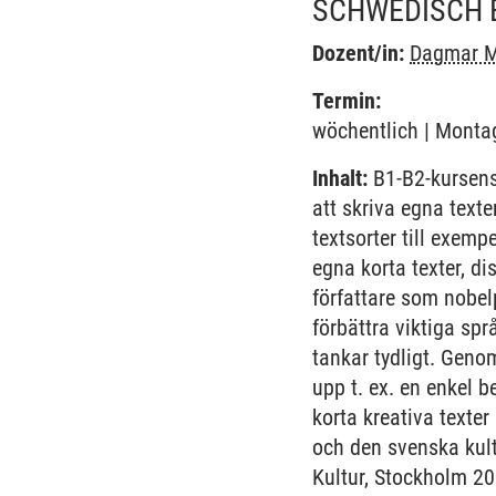
SCHWEDISCH 
Dozent/in:
Dagmar M
Termin:
wöchentlich | Montag
Inhalt:
B1-B2-kursens
att skriva egna texte
textsorter till exemp
egna korta texter, 
författare som nobel
förbättra viktiga sp
tankar tydligt. Geno
upp t. ex. en enkel b
korta kreativa texte
och den svenska kult
Kultur, Stockholm 20