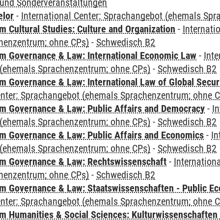
und Sonderveranstaltungen
elor
-
International Center: Sprachangebot (ehemals Sp
 Cultural Studies: Culture and Organization
-
Internati
henzentrum; ohne CPs)
-
Schwedisch B2
 Governance & Law: International Economic Law
-
Inte
(ehemals Sprachenzentrum; ohne CPs)
-
Schwedisch B2
 Governance & Law: International Law of Global Secur
Center: Sprachangebot (ehemals Sprachenzentrum; ohne 
 Governance & Law: Public Affairs and Democracy
-
In
(ehemals Sprachenzentrum; ohne CPs)
-
Schwedisch B2
 Governance & Law: Public Affairs and Economics
-
In
(ehemals Sprachenzentrum; ohne CPs)
-
Schwedisch B2
m Governance & Law: Rechtswissenschaft
-
Internation
henzentrum; ohne CPs)
-
Schwedisch B2
 Governance & Law: Staatswissenschaften - Public Eco
Center: Sprachangebot (ehemals Sprachenzentrum; ohne 
 Humanities & Social Sciences: Kulturwissenschaften -