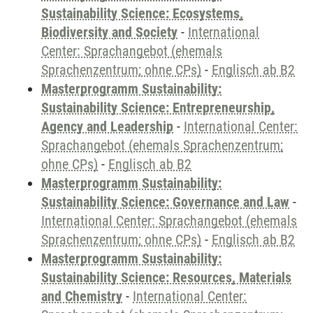
Sustainability Science: Ecosystems,
Biodiversity and Society
-
International
Center: Sprachangebot (ehemals
Sprachenzentrum; ohne CPs)
-
Englisch ab B2
Masterprogramm Sustainability:
Sustainability Science: Entrepreneurship,
Agency and Leadership
-
International Center:
Sprachangebot (ehemals Sprachenzentrum;
ohne CPs)
-
Englisch ab B2
Masterprogramm Sustainability:
Sustainability Science: Governance and Law
-
International Center: Sprachangebot (ehemals
Sprachenzentrum; ohne CPs)
-
Englisch ab B2
Masterprogramm Sustainability:
Sustainability Science: Resources, Materials
and Chemistry
-
International Center: