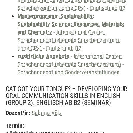
International Center: Sprachangebot (ehemals
Sprachenzentrum; ohne CPs)
-
Englisch ab B2
Masterprogramm Sustainability:
Sustainability Science: Resources, Materials
and Chemistry
-
International Center:
Sprachangebot (ehemals Sprachenzentrum;
ohne CPs)
-
Englisch ab B2
zusätzliche Angebote
-
International Center:
Sprachangebot (ehemals Sprachenzentrum)
-
Sprachangebot und Sonderveranstaltungen
CAT GOT YOUR TONGUE? – DEVELOPING YOUR
ORAL COMMUNICATION SKILLS IN ENGLISH
(GROUP 2). ENGLISCH AB B2
(SEMINAR)
Dozent/in:
Sabrina Völz
Termin: