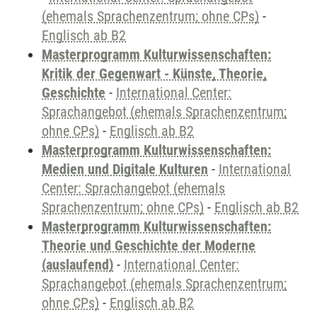
(ehemals Sprachenzentrum; ohne CPs)
-
Englisch ab B2
Masterprogramm Kulturwissenschaften:
Kritik der Gegenwart - Künste, Theorie,
Geschichte
-
International Center:
Sprachangebot (ehemals Sprachenzentrum;
ohne CPs)
-
Englisch ab B2
Masterprogramm Kulturwissenschaften:
Medien und Digitale Kulturen
-
International
Center: Sprachangebot (ehemals
Sprachenzentrum; ohne CPs)
-
Englisch ab B2
Masterprogramm Kulturwissenschaften:
Theorie und Geschichte der Moderne
(auslaufend)
-
International Center:
Sprachangebot (ehemals Sprachenzentrum;
ohne CPs)
-
Englisch ab B2