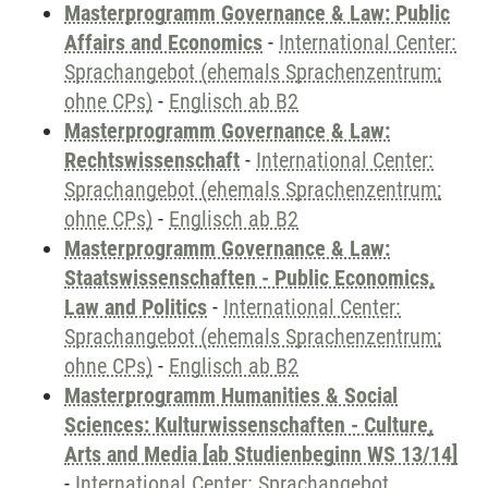
Masterprogramm Governance & Law: Public
Affairs and Economics
-
International Center:
Sprachangebot (ehemals Sprachenzentrum;
ohne CPs)
-
Englisch ab B2
Masterprogramm Governance & Law:
Rechtswissenschaft
-
International Center:
Sprachangebot (ehemals Sprachenzentrum;
ohne CPs)
-
Englisch ab B2
Masterprogramm Governance & Law:
Staatswissenschaften - Public Economics,
Law and Politics
-
International Center:
Sprachangebot (ehemals Sprachenzentrum;
ohne CPs)
-
Englisch ab B2
Masterprogramm Humanities & Social
Sciences: Kulturwissenschaften - Culture,
Arts and Media [ab Studienbeginn WS 13/14]
-
International Center: Sprachangebot