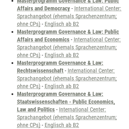
Masterprogramm Governance & Law: Public
Affairs and Democracy
-
International Center:
Sprachangebot (ehemals Sprachenzentrum;
ohne CPs)
-
Englisch ab B2
Masterprogramm Governance & Law: Public
Affairs and Economics
-
International Center:
Sprachangebot (ehemals Sprachenzentrum;
ohne CPs)
-
Englisch ab B2
Masterprogramm Governance & Law:
Rechtswissenschaft
-
International Center:
Sprachangebot (ehemals Sprachenzentrum;
ohne CPs)
-
Englisch ab B2
Masterprogramm Governance & Law:
Staatswissenschaften - Public Economics,
Law and Politics
-
International Center:
Sprachangebot (ehemals Sprachenzentrum;
ohne CPs)
-
Englisch ab B2