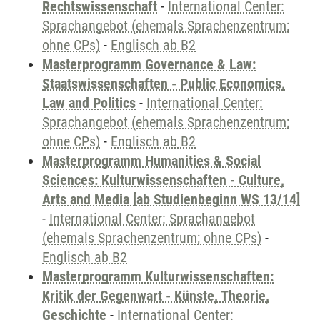
Rechtswissenschaft
-
International Center:
Sprachangebot (ehemals Sprachenzentrum;
ohne CPs)
-
Englisch ab B2
Masterprogramm Governance & Law:
Staatswissenschaften - Public Economics,
Law and Politics
-
International Center:
Sprachangebot (ehemals Sprachenzentrum;
ohne CPs)
-
Englisch ab B2
Masterprogramm Humanities & Social
Sciences: Kulturwissenschaften - Culture,
Arts and Media [ab Studienbeginn WS 13/14]
-
International Center: Sprachangebot
(ehemals Sprachenzentrum; ohne CPs)
-
Englisch ab B2
Masterprogramm Kulturwissenschaften:
Kritik der Gegenwart - Künste, Theorie,
Geschichte
-
International Center: