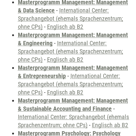
Masterprogramm Management: Management
& Data Science
-
International Center:
Sprachangebot (ehemals Sprachenzentrum;
ohne CPs)
-
Englisch ab B2
Masterprogramm Management: Management
& Engineering
-
International Center:
Sprachangebot (ehemals Sprachenzentrum;
ohne CPs)
-
Englisch ab B2
Masterprogramm Management: Management
& Entrepreneurship
-
International Center:
Sprachangebot (ehemals Sprachenzentrum;
ohne CPs)
-
Englisch ab B2
Masterprogramm Management: Management
& Sustainable Accounting and Finance
-
International Center: Sprachangebot (ehemals
Sprachenzentrum; ohne CPs)
-
Englisch ab B2
Masterprogramm Psychology: Psychology