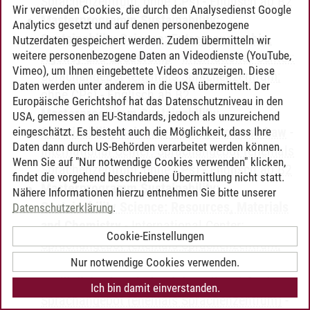
Sprachenzentrum; ohne CPs)
-
Englisch ab B2
Wir verwenden Cookies, die durch den Analysedienst Google
Masterprogramm Sustainability:
Analytics gesetzt und auf denen personenbezogene
Sustainability Science: Entrepreneurship,
Nutzerdaten gespeichert werden. Zudem übermitteln wir
weitere personenbezogene Daten an Videodienste (YouTube,
Agency and Leadership
-
International Center:
Vimeo), um Ihnen eingebettete Videos anzuzeigen. Diese
Sprachangebot (ehemals Sprachenzentrum;
Daten werden unter anderem in die USA übermittelt. Der
ohne CPs)
-
Englisch ab B2
Europäische Gerichtshof hat das Datenschutzniveau in den
Masterprogramm Sustainability:
USA, gemessen an EU-Standards, jedoch als unzureichend
Sustainability Science: Governance and Law
-
eingeschätzt. Es besteht auch die Möglichkeit, dass Ihre
Daten dann durch US-Behörden verarbeitet werden können.
International Center: Sprachangebot (ehemals
Wenn Sie auf "Nur notwendige Cookies verwenden" klicken,
Sprachenzentrum; ohne CPs)
-
Englisch ab B2
findet die vorgehend beschriebene Übermittlung nicht statt.
Masterprogramm Sustainability:
Nähere Informationen hierzu entnehmen Sie bitte unserer
Sustainability Science: Resources, Materials
Datenschutzerklärung
.
and Chemistry
-
International Center:
Cookie-Einstellungen
Sprachangebot (ehemals Sprachenzentrum;
ohne CPs)
-
Englisch ab B2
Nur notwendige Cookies verwenden.
zusätzliche Angebote
-
International Center:
Ich bin damit einverstanden.
Sprachangebot (ehemals Sprachenzentrum)
-