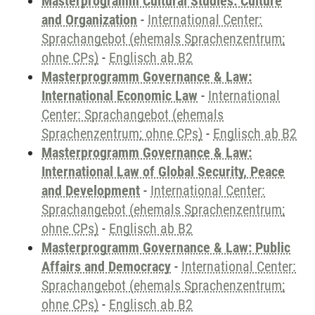
Masterprogramm Cultural Studies: Culture
and Organization
-
International Center:
Sprachangebot (ehemals Sprachenzentrum;
ohne CPs)
-
Englisch ab B2
Masterprogramm Governance & Law:
International Economic Law
-
International
Center: Sprachangebot (ehemals
Sprachenzentrum; ohne CPs)
-
Englisch ab B2
Masterprogramm Governance & Law:
International Law of Global Security, Peace
and Development
-
International Center:
Sprachangebot (ehemals Sprachenzentrum;
ohne CPs)
-
Englisch ab B2
Masterprogramm Governance & Law: Public
Affairs and Democracy
-
International Center:
Sprachangebot (ehemals Sprachenzentrum;
ohne CPs)
-
Englisch ab B2