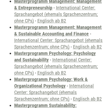
Masterprogramm Management: Management
& Entrepreneurship
-
International Center:
Sprachangebot (ehemals Sprachenzentrum;
ohne CPs)
-
Englisch ab B2
Masterprogramm Management: Management
& Sustainable Accounting and Finance
-
International Center: Sprachangebot (ehemals
Sprachenzentrum; ohne CPs)
-
Englisch ab B2
Masterprogramm Psychology: Psychology
and Sustainability
-
International Center:
Sprachangebot (ehemals Sprachenzentrum;
ohne CPs)
-
Englisch ab B2
Masterprogramm Psychology: Work &
Organizational Psychology
-
International
Center: Sprachangebot (ehemals
Sprachenzentrum; ohne CPs)
-
Englisch ab B2
Masterprogramm Sustainability: