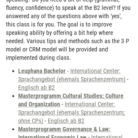
fluency, confidence) to speak at the B2 level? If you
answered any of the questions above with 'yes',
this class is for you. The goal is to improve
speaking ability by offering a bit help where
needed. Various tips and methods such as the 3 P
model or CRM model will be provided and
implemented during class.
Leuphana Bachelor
-
International Center:
Sprachangebot (ehemals Sprachenzentrum)
-
Englisch ab B2
Masterprogramm Cultural Studies: Culture
and Organization
-
International Center:
Sprachangebot (ehemals Sprachenzentrum;
ohne CPs)
-
Englisch ab B2
Masterprogramm Governance & Law:
International Economic Law
-
International