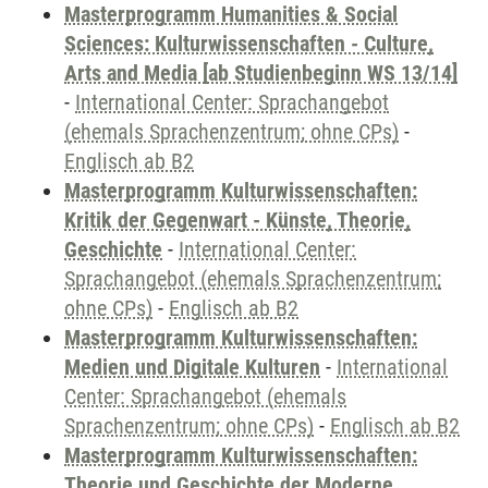
Masterprogramm Humanities & Social
Sciences: Kulturwissenschaften - Culture,
Arts and Media [ab Studienbeginn WS 13/14]
-
International Center: Sprachangebot
(ehemals Sprachenzentrum; ohne CPs)
-
Englisch ab B2
Masterprogramm Kulturwissenschaften:
Kritik der Gegenwart - Künste, Theorie,
Geschichte
-
International Center:
Sprachangebot (ehemals Sprachenzentrum;
ohne CPs)
-
Englisch ab B2
Masterprogramm Kulturwissenschaften:
Medien und Digitale Kulturen
-
International
Center: Sprachangebot (ehemals
Sprachenzentrum; ohne CPs)
-
Englisch ab B2
Masterprogramm Kulturwissenschaften:
Theorie und Geschichte der Moderne