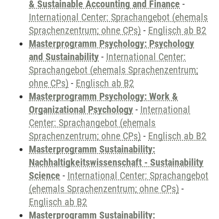
& Sustainable Accounting and Finance
-
International Center: Sprachangebot (ehemals
Sprachenzentrum; ohne CPs)
-
Englisch ab B2
Masterprogramm Psychology: Psychology
and Sustainability
-
International Center:
Sprachangebot (ehemals Sprachenzentrum;
ohne CPs)
-
Englisch ab B2
Masterprogramm Psychology: Work &
Organizational Psychology
-
International
Center: Sprachangebot (ehemals
Sprachenzentrum; ohne CPs)
-
Englisch ab B2
Masterprogramm Sustainability:
Nachhaltigkeitswissenschaft - Sustainability
Science
-
International Center: Sprachangebot
(ehemals Sprachenzentrum; ohne CPs)
-
Englisch ab B2
Masterprogramm Sustainability: