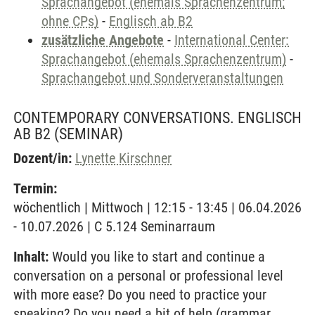
Sprachangebot (ehemals Sprachenzentrum;
ohne CPs)
-
Englisch ab B2
zusätzliche Angebote
-
International Center:
Sprachangebot (ehemals Sprachenzentrum)
-
Sprachangebot und Sonderveranstaltungen
CONTEMPORARY CONVERSATIONS. ENGLISCH
AB B2
(SEMINAR)
Dozent/in:
Lynette Kirschner
Termin:
wöchentlich | Mittwoch | 12:15 - 13:45 | 06.04.2026
- 10.07.2026 | C 5.124 Seminarraum
Inhalt:
Would you like to start and continue a
conversation on a personal or professional level
with more ease? Do you need to practice your
speaking? Do you need a bit of help (grammar,