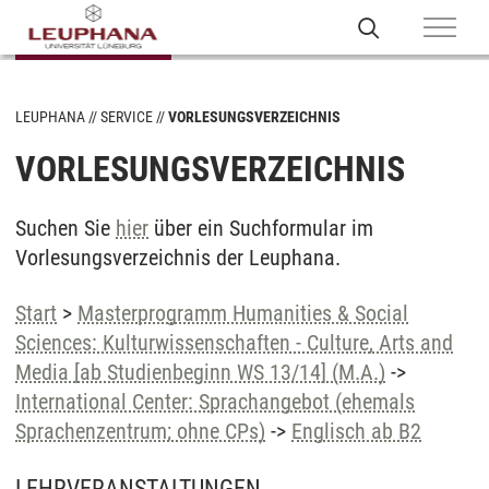
LEUPHANA
SERVICE
VORLESUNGSVERZEICHNIS
VORLESUNGSVERZEICHNIS
Suchen Sie
hier
über ein Suchformular im
Vorlesungsverzeichnis der Leuphana.
Start
>
Masterprogramm Humanities & Social
Sciences: Kulturwissenschaften - Culture, Arts and
Media [ab Studienbeginn WS 13/14] (M.A.)
->
International Center: Sprachangebot (ehemals
Sprachenzentrum; ohne CPs)
->
Englisch ab B2
LEHRVERANSTALTUNGEN