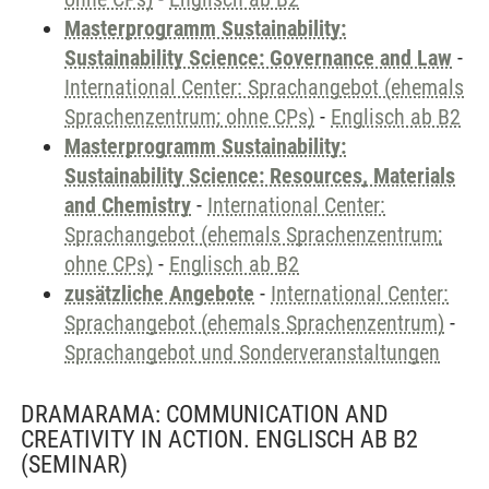
Masterprogramm Sustainability:
Sustainability Science: Governance and Law
-
International Center: Sprachangebot (ehemals
Sprachenzentrum; ohne CPs)
-
Englisch ab B2
Masterprogramm Sustainability:
Sustainability Science: Resources, Materials
and Chemistry
-
International Center:
Sprachangebot (ehemals Sprachenzentrum;
ohne CPs)
-
Englisch ab B2
zusätzliche Angebote
-
International Center:
Sprachangebot (ehemals Sprachenzentrum)
-
Sprachangebot und Sonderveranstaltungen
DRAMARAMA: COMMUNICATION AND
CREATIVITY IN ACTION. ENGLISCH AB B2
(SEMINAR)