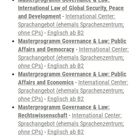
International Law of Global Security, Peace
and Development
-
International Center:
Sprachangebot (ehemals Sprachenzentrum;
ohne CPs)
-
Englisch ab B2
Masterprogramm Governance & Law: Public
Affairs and Democracy
-
International Center:
Sprachangebot (ehemals Sprachenzentrum;
ohne CPs)
-
Englisch ab B2
Masterprogramm Governance & Law: Public
Affairs and Economics
-
International Center:
Sprachangebot (ehemals Sprachenzentrum;
ohne CPs)
-
Englisch ab B2
Masterprogramm Governance & Law:
Rechtswissenschaft
-
International Center:
Sprachangebot (ehemals Sprachenzentrum;
ohne CPs)
-
Englisch ab B2