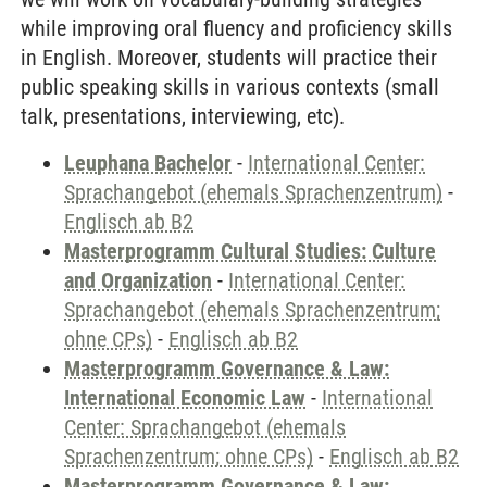
while improving oral fluency and proficiency skills
in English. Moreover, students will practice their
public speaking skills in various contexts (small
talk, presentations, interviewing, etc).
Leuphana Bachelor
-
International Center:
Sprachangebot (ehemals Sprachenzentrum)
-
Englisch ab B2
Masterprogramm Cultural Studies: Culture
and Organization
-
International Center:
Sprachangebot (ehemals Sprachenzentrum;
ohne CPs)
-
Englisch ab B2
Masterprogramm Governance & Law:
International Economic Law
-
International
Center: Sprachangebot (ehemals
Sprachenzentrum; ohne CPs)
-
Englisch ab B2
Masterprogramm Governance & Law: