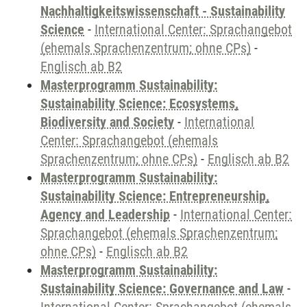
Nachhaltigkeitswissenschaft - Sustainability
Science
-
International Center: Sprachangebot
(ehemals Sprachenzentrum; ohne CPs)
-
Englisch ab B2
Masterprogramm Sustainability:
Sustainability Science: Ecosystems,
Biodiversity and Society
-
International
Center: Sprachangebot (ehemals
Sprachenzentrum; ohne CPs)
-
Englisch ab B2
Masterprogramm Sustainability:
Sustainability Science: Entrepreneurship,
Agency and Leadership
-
International Center:
Sprachangebot (ehemals Sprachenzentrum;
ohne CPs)
-
Englisch ab B2
Masterprogramm Sustainability:
Sustainability Science: Governance and Law
-