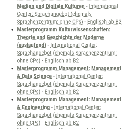
Medien und Digitale Kulturen
-
International
Center: Sprachangebot (ehemals
Sprachenzentrum; ohne CPs)
-
Englisch ab B2
Masterprogramm Kulturwissenschaften:
Theorie und Geschichte der Moderne
(auslaufend)
-
International Center:
Sprachangebot (ehemals Sprachenzentrum;
ohne CPs)
-
Englisch ab B2
Masterprogramm Management: Management
& Data Science
-
International Center:
Sprachangebot (ehemals Sprachenzentrum;
ohne CPs)
-
Englisch ab B2
Masterprogramm Management: Management
& Engineering
-
International Center:
Sprachangebot (ehemals Sprachenzentrum;
ohne CPs)
-
Englisch ab B2