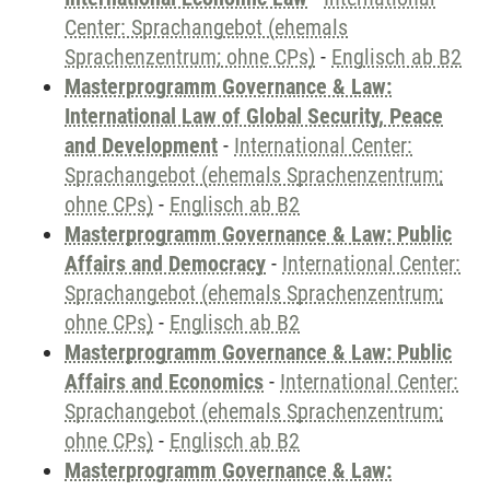
Center: Sprachangebot (ehemals
Sprachenzentrum; ohne CPs)
-
Englisch ab B2
Masterprogramm Governance & Law:
International Law of Global Security, Peace
and Development
-
International Center:
Sprachangebot (ehemals Sprachenzentrum;
ohne CPs)
-
Englisch ab B2
Masterprogramm Governance & Law: Public
Affairs and Democracy
-
International Center:
Sprachangebot (ehemals Sprachenzentrum;
ohne CPs)
-
Englisch ab B2
Masterprogramm Governance & Law: Public
Affairs and Economics
-
International Center:
Sprachangebot (ehemals Sprachenzentrum;
ohne CPs)
-
Englisch ab B2
Masterprogramm Governance & Law: