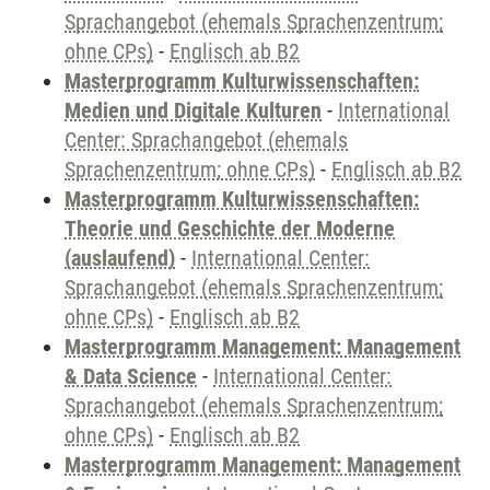
Sprachangebot (ehemals Sprachenzentrum;
ohne CPs)
-
Englisch ab B2
Masterprogramm Kulturwissenschaften:
Medien und Digitale Kulturen
-
International
Center: Sprachangebot (ehemals
Sprachenzentrum; ohne CPs)
-
Englisch ab B2
Masterprogramm Kulturwissenschaften:
Theorie und Geschichte der Moderne
(auslaufend)
-
International Center:
Sprachangebot (ehemals Sprachenzentrum;
ohne CPs)
-
Englisch ab B2
Masterprogramm Management: Management
& Data Science
-
International Center:
Sprachangebot (ehemals Sprachenzentrum;
ohne CPs)
-
Englisch ab B2
Masterprogramm Management: Management