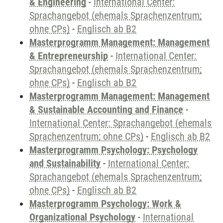
& Engineering
-
International Center:
Sprachangebot (ehemals Sprachenzentrum;
ohne CPs)
-
Englisch ab B2
Masterprogramm Management: Management
& Entrepreneurship
-
International Center:
Sprachangebot (ehemals Sprachenzentrum;
ohne CPs)
-
Englisch ab B2
Masterprogramm Management: Management
& Sustainable Accounting and Finance
-
International Center: Sprachangebot (ehemals
Sprachenzentrum; ohne CPs)
-
Englisch ab B2
Masterprogramm Psychology: Psychology
and Sustainability
-
International Center:
Sprachangebot (ehemals Sprachenzentrum;
ohne CPs)
-
Englisch ab B2
Masterprogramm Psychology: Work &
Organizational Psychology
-
International