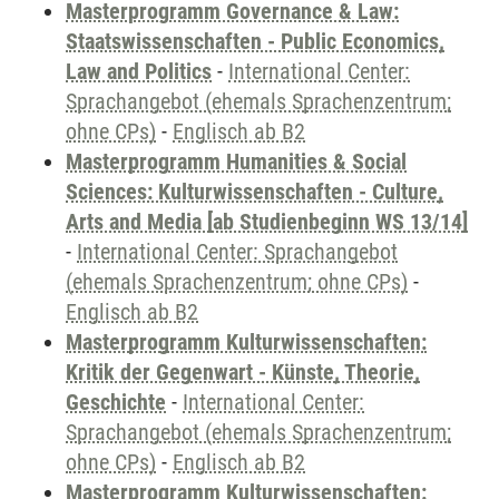
Masterprogramm Governance & Law:
Staatswissenschaften - Public Economics,
Law and Politics
-
International Center:
Sprachangebot (ehemals Sprachenzentrum;
ohne CPs)
-
Englisch ab B2
Masterprogramm Humanities & Social
Sciences: Kulturwissenschaften - Culture,
Arts and Media [ab Studienbeginn WS 13/14]
-
International Center: Sprachangebot
(ehemals Sprachenzentrum; ohne CPs)
-
Englisch ab B2
Masterprogramm Kulturwissenschaften:
Kritik der Gegenwart - Künste, Theorie,
Geschichte
-
International Center:
Sprachangebot (ehemals Sprachenzentrum;
ohne CPs)
-
Englisch ab B2
Masterprogramm Kulturwissenschaften: