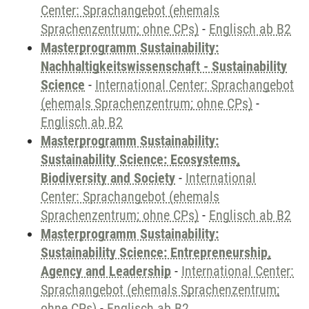
Center: Sprachangebot (ehemals
Sprachenzentrum; ohne CPs)
-
Englisch ab B2
Masterprogramm Sustainability:
Nachhaltigkeitswissenschaft - Sustainability
Science
-
International Center: Sprachangebot
(ehemals Sprachenzentrum; ohne CPs)
-
Englisch ab B2
Masterprogramm Sustainability:
Sustainability Science: Ecosystems,
Biodiversity and Society
-
International
Center: Sprachangebot (ehemals
Sprachenzentrum; ohne CPs)
-
Englisch ab B2
Masterprogramm Sustainability:
Sustainability Science: Entrepreneurship,
Agency and Leadership
-
International Center:
Sprachangebot (ehemals Sprachenzentrum;
ohne CPs)
-
Englisch ab B2