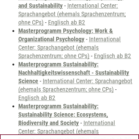
and Sustainability
-
International Center:
Sprachangebot (ehemals Sprachenzentrum;
ohne CPs)
-
Englisch ab B2
Masterprogramm Psychology: Work &
Organizational Psychology
-
International
Center: Sprachangebot (ehemals
Sprachenzentrum; ohne CPs)
-
Englisch ab B2
Masterprogramm Sustainability:
Nachhaltigkeitswissenschaft - Sustainability
Science
-
International Center: Sprachangebot
(ehemals Sprachenzentrum; ohne CPs)
-
Englisch ab B2
Masterprogramm Sustainability:
Sustainability Science: Ecosystems,
Biodiversity and Society
-
International
Center: Sprachangebot (ehemals