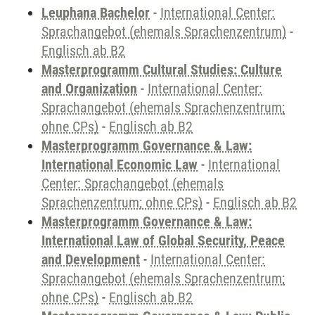
Leuphana Bachelor
-
International Center:
Sprachangebot (ehemals Sprachenzentrum)
-
Englisch ab B2
Masterprogramm Cultural Studies: Culture
and Organization
-
International Center:
Sprachangebot (ehemals Sprachenzentrum;
ohne CPs)
-
Englisch ab B2
Masterprogramm Governance & Law:
International Economic Law
-
International
Center: Sprachangebot (ehemals
Sprachenzentrum; ohne CPs)
-
Englisch ab B2
Masterprogramm Governance & Law:
International Law of Global Security, Peace
and Development
-
International Center:
Sprachangebot (ehemals Sprachenzentrum;
ohne CPs)
-
Englisch ab B2