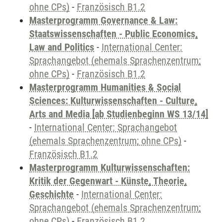
ohne CPs)
-
Französisch B1.2
Masterprogramm Governance & Law:
Staatswissenschaften - Public Economics,
Law and Politics
-
International Center:
Sprachangebot (ehemals Sprachenzentrum;
ohne CPs)
-
Französisch B1.2
Masterprogramm Humanities & Social
Sciences: Kulturwissenschaften - Culture,
Arts and Media [ab Studienbeginn WS 13/14]
-
International Center: Sprachangebot
(ehemals Sprachenzentrum; ohne CPs)
-
Französisch B1.2
Masterprogramm Kulturwissenschaften:
Kritik der Gegenwart - Künste, Theorie,
Geschichte
-
International Center:
Sprachangebot (ehemals Sprachenzentrum;
ohne CPs)
-
Französisch B1.2