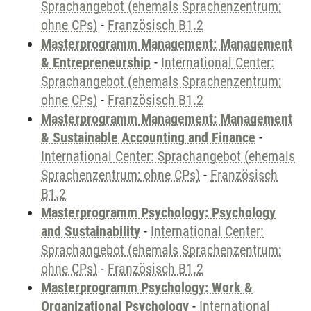
Sprachangebot (ehemals Sprachenzentrum;
ohne CPs)
-
Französisch B1.2
Masterprogramm Management: Management
& Entrepreneurship
-
International Center:
Sprachangebot (ehemals Sprachenzentrum;
ohne CPs)
-
Französisch B1.2
Masterprogramm Management: Management
& Sustainable Accounting and Finance
-
International Center: Sprachangebot (ehemals
Sprachenzentrum; ohne CPs)
-
Französisch
B1.2
Masterprogramm Psychology: Psychology
and Sustainability
-
International Center:
Sprachangebot (ehemals Sprachenzentrum;
ohne CPs)
-
Französisch B1.2
Masterprogramm Psychology: Work &
Organizational Psychology
-
International