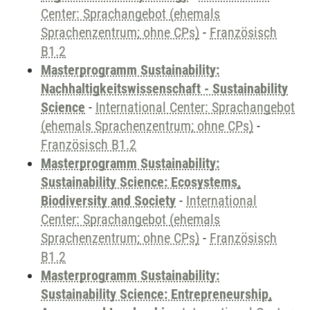
Center: Sprachangebot (ehemals
Sprachenzentrum; ohne CPs)
-
Französisch
B1.2
Masterprogramm Sustainability:
Nachhaltigkeitswissenschaft - Sustainability
Science
-
International Center: Sprachangebot
(ehemals Sprachenzentrum; ohne CPs)
-
Französisch B1.2
Masterprogramm Sustainability:
Sustainability Science: Ecosystems,
Biodiversity and Society
-
International
Center: Sprachangebot (ehemals
Sprachenzentrum; ohne CPs)
-
Französisch
B1.2
Masterprogramm Sustainability:
Sustainability Science: Entrepreneurship,