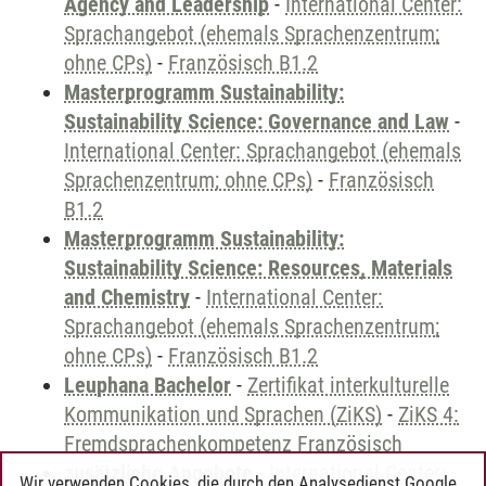
Agency and Leadership
-
International Center:
Sprachangebot (ehemals Sprachenzentrum;
ohne CPs)
-
Französisch B1.2
Masterprogramm Sustainability:
Sustainability Science: Governance and Law
-
International Center: Sprachangebot (ehemals
Sprachenzentrum; ohne CPs)
-
Französisch
B1.2
Masterprogramm Sustainability:
Sustainability Science: Resources, Materials
and Chemistry
-
International Center:
Sprachangebot (ehemals Sprachenzentrum;
ohne CPs)
-
Französisch B1.2
Leuphana Bachelor
-
Zertifikat interkulturelle
Kommunikation und Sprachen (ZiKS)
-
ZiKS 4:
Fremdsprachenkompetenz Französisch
zusätzliche Angebote
-
International Center:
Wir verwenden Cookies, die durch den Analysedienst Google