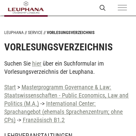
LEUPHANA
SERVICE
VORLESUNGSVERZEICHNIS
VORLESUNGSVERZEICHNIS
Suchen Sie
hier
über ein Suchformular im
Vorlesungsverzeichnis der Leuphana.
Start
>
Masterprogramm Governance & Law:
Staatswissenschaften - Public Economics, Law and
Politics (M.A.)
->
International Center:
Sprachangebot (ehemals Sprachenzentrum; ohne
CPs)
->
Französisch B1.2
LEHRVERANSTALTUNGEN