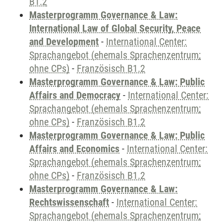
B1.2
Masterprogramm Governance & Law:
International Law of Global Security, Peace
and Development
-
International Center:
Sprachangebot (ehemals Sprachenzentrum;
ohne CPs)
-
Französisch B1.2
Masterprogramm Governance & Law: Public
Affairs and Democracy
-
International Center:
Sprachangebot (ehemals Sprachenzentrum;
ohne CPs)
-
Französisch B1.2
Masterprogramm Governance & Law: Public
Affairs and Economics
-
International Center:
Sprachangebot (ehemals Sprachenzentrum;
ohne CPs)
-
Französisch B1.2
Masterprogramm Governance & Law:
Rechtswissenschaft
-
International Center:
Sprachangebot (ehemals Sprachenzentrum;