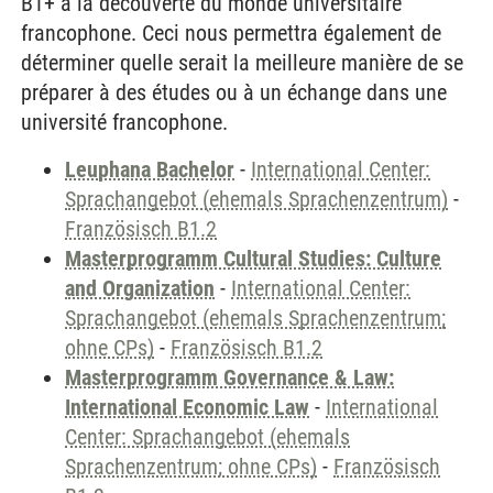
B1+ à la découverte du monde universitaire
francophone. Ceci nous permettra également de
déterminer quelle serait la meilleure manière de se
préparer à des études ou à un échange dans une
université francophone.
Leuphana Bachelor
-
International Center:
Sprachangebot (ehemals Sprachenzentrum)
-
Französisch B1.2
Masterprogramm Cultural Studies: Culture
and Organization
-
International Center:
Sprachangebot (ehemals Sprachenzentrum;
ohne CPs)
-
Französisch B1.2
Masterprogramm Governance & Law:
International Economic Law
-
International
Center: Sprachangebot (ehemals
Sprachenzentrum; ohne CPs)
-
Französisch