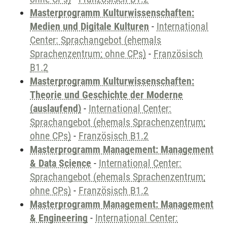
Masterprogramm Kulturwissenschaften:
Medien und Digitale Kulturen
-
International
Center: Sprachangebot (ehemals
Sprachenzentrum; ohne CPs)
-
Französisch
B1.2
Masterprogramm Kulturwissenschaften:
Theorie und Geschichte der Moderne
(auslaufend)
-
International Center:
Sprachangebot (ehemals Sprachenzentrum;
ohne CPs)
-
Französisch B1.2
Masterprogramm Management: Management
& Data Science
-
International Center:
Sprachangebot (ehemals Sprachenzentrum;
ohne CPs)
-
Französisch B1.2
Masterprogramm Management: Management
& Engineering
-
International Center: