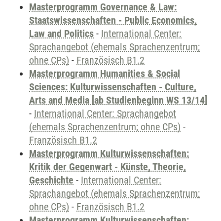
Masterprogramm Governance & Law:
Staatswissenschaften - Public Economics,
Law and Politics
-
International Center:
Sprachangebot (ehemals Sprachenzentrum;
ohne CPs)
-
Französisch B1.2
Masterprogramm Humanities & Social
Sciences: Kulturwissenschaften - Culture,
Arts and Media [ab Studienbeginn WS 13/14]
-
International Center: Sprachangebot
(ehemals Sprachenzentrum; ohne CPs)
-
Französisch B1.2
Masterprogramm Kulturwissenschaften:
Kritik der Gegenwart - Künste, Theorie,
Geschichte
-
International Center:
Sprachangebot (ehemals Sprachenzentrum;
ohne CPs)
-
Französisch B1.2
Masterprogramm Kulturwissenschaften: