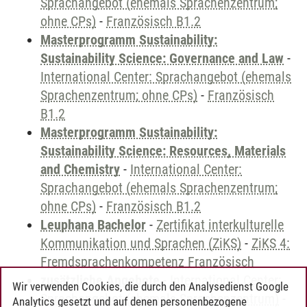
Sprachangebot (ehemals Sprachenzentrum;
ohne CPs)
-
Französisch B1.2
Masterprogramm Sustainability:
Sustainability Science: Governance and Law
-
International Center: Sprachangebot (ehemals
Sprachenzentrum; ohne CPs)
-
Französisch
B1.2
Masterprogramm Sustainability:
Sustainability Science: Resources, Materials
and Chemistry
-
International Center:
Sprachangebot (ehemals Sprachenzentrum;
ohne CPs)
-
Französisch B1.2
Leuphana Bachelor
-
Zertifikat interkulturelle
Kommunikation und Sprachen (ZiKS)
-
ZiKS 4:
Fremdsprachenkompetenz Französisch
zusätzliche Angebote
-
International Center:
Wir verwenden Cookies, die durch den Analysedienst Google
Sprachangebot (ehemals Sprachenzentrum)
-
Analytics gesetzt und auf denen personenbezogene