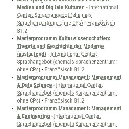
Medien und Digitale Kulturen
-
International
Center: Sprachangebot (ehemals
Sprachenzentrum; ohne CPs)
-
Französisch
B1.2
Masterprogramm Kulturwissenschaften:
Theorie und Geschichte der Moderne
(auslaufend)
-
International Center:
Sprachangebot (ehemals Sprachenzentrum;
ohne CPs)
-
Französisch B1.2
Masterprogramm Management: Management
& Data Science
-
International Center:
Sprachangebot (ehemals Sprachenzentrum;
ohne CPs)
-
Französisch B1.2
Masterprogramm Management: Management
& Engineering
-
International Center:
Sprachangebot (ehemals Sprachenzentrum;