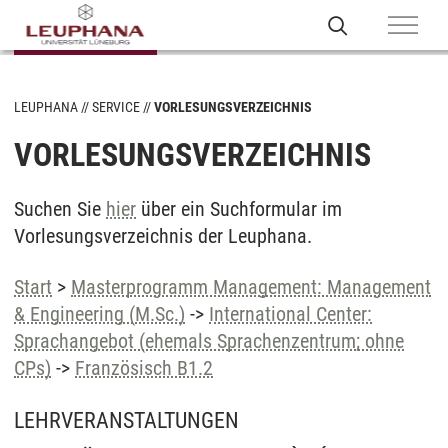
LEUPHANA
SERVICE
VORLESUNGSVERZEICHNIS
VORLESUNGSVERZEICHNIS
Suchen Sie
hier
über ein Suchformular im
Vorlesungsverzeichnis der Leuphana.
Start
>
Masterprogramm Management: Management
& Engineering (M.Sc.)
->
International Center:
Sprachangebot (ehemals Sprachenzentrum; ohne
CPs)
->
Französisch B1.2
LEHRVERANSTALTUNGEN