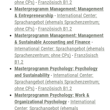
ohne CPs)
-
Französisch B1.2
Masterprogramm Management: Management
& Entrepreneurship
-
International Center:
Sprachangebot (ehemals Sprachenzentrum;
ohne CPs)
-
Französisch B1.2
Masterprogramm Management: Management
& Sustainable Accounting and Finance
-
International Center: Sprachangebot (ehemals
Sprachenzentrum; ohne CPs)
-
Französisch
B1.2
Masterprogramm Psychology: Psychology
and Sustainability
-
International Center:
Sprachangebot (ehemals Sprachenzentrum;
ohne CPs)
-
Französisch B1.2
Masterprogramm Psychology: Work &
Organizational Psychology
-
International
Center: Sprachangebot (ehemals