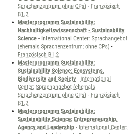
Sprachenzentrum; ohne CPs)
-
Französisch
B1.2
Masterprogramm Sustainability:
Nachhaltigkeitswissenschaft - Sustainability
Science
-
International Center: Sprachangebot
(ehemals Sprachenzentrum; ohne CPs)
-
Französisch B1.2
Masterprogramm Sustainability:
Sustainability Science: Ecosystems,
Biodiversity and Society
-
International
Center: Sprachangebot (ehemals
Sprachenzentrum; ohne CPs)
-
Französisch
B1.2
Masterprogramm Sustainability:
Sustainability Science: Entrepreneurship,
Agency and Leadership
-
International Center: