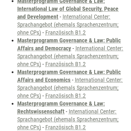
Masterprogramm Governance & Law:
International Law of Global Security, Peace
and Development
-
International Center:
Sprachangebot (ehemals Sprachenzentrum;
ohne CPs)
-
Französisch B1.2
Masterprogramm Governance & Law: Public
Affairs and Democracy
-
International Center:
Sprachangebot (ehemals Sprachenzentrum;
ohne CPs)
-
Französisch B1.2
Masterprogramm Governance & Law: Public
Affairs and Economics
-
International Center:
Sprachangebot (ehemals Sprachenzentrum;
ohne CPs)
-
Französisch B1.2
Masterprogramm Governance & Law:
Rechtswissenschaft
-
International Center:
Sprachangebot (ehemals Sprachenzentrum;
ohne CPs)
-
Französisch B1.2