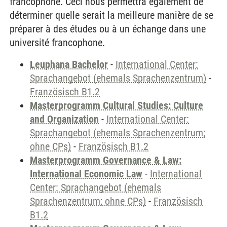
francophone. Ceci nous permettra également de
déterminer quelle serait la meilleure manière de se
préparer à des études ou à un échange dans une
université francophone.
Leuphana Bachelor
-
International Center:
Sprachangebot (ehemals Sprachenzentrum)
-
Französisch B1.2
Masterprogramm Cultural Studies: Culture
and Organization
-
International Center:
Sprachangebot (ehemals Sprachenzentrum;
ohne CPs)
-
Französisch B1.2
Masterprogramm Governance & Law:
International Economic Law
-
International
Center: Sprachangebot (ehemals
Sprachenzentrum; ohne CPs)
-
Französisch
B1.2