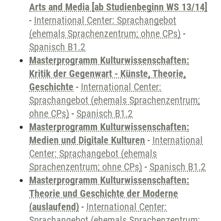
Arts and Media [ab Studienbeginn WS 13/14]
-
International Center: Sprachangebot
(ehemals Sprachenzentrum; ohne CPs)
-
Spanisch B1.2
Masterprogramm Kulturwissenschaften:
Kritik der Gegenwart - Künste, Theorie,
Geschichte
-
International Center:
Sprachangebot (ehemals Sprachenzentrum;
ohne CPs)
-
Spanisch B1.2
Masterprogramm Kulturwissenschaften:
Medien und Digitale Kulturen
-
International
Center: Sprachangebot (ehemals
Sprachenzentrum; ohne CPs)
-
Spanisch B1.2
Masterprogramm Kulturwissenschaften:
Theorie und Geschichte der Moderne
(auslaufend)
-
International Center:
Sprachangebot (ehemals Sprachenzentrum;