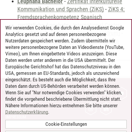
Leuphana Bachelor
-
Zertifikat interkulturelle
Kommunikation und Sprachen (ZiKS)
-
ZiKS 4:
Fremdsprachenkompetenz Spanisch
zusätzliche Angebote
-
International Center:
Wir verwenden Cookies, die durch den Analysedienst Google
Sprachangebot (ehemals Sprachenzentrum)
-
Analytics gesetzt und auf denen personenbezogene
Sprachangebot und Sonderveranstaltungen
Nutzerdaten gespeichert werden. Zudem übermitteln wir
weitere personenbezogene Daten an Videodienste (YouTube,
Vimeo), um Ihnen eingebettete Videos anzuzeigen. Diese
Daten werden unter anderem in die USA übermittelt. Der
Europäische Gerichtshof hat das Datenschutzniveau in den
Timo Leder
/
30.06.2024
USA, gemessen an EU-Standards, jedoch als unzureichend
eingeschätzt. Es besteht auch die Möglichkeit, dass Ihre
Daten dann durch US-Behörden verarbeitet werden können.
KONTAKT
Wenn Sie auf "Nur notwendige Cookies verwenden" klicken,
findet die vorgehend beschriebene Übermittlung nicht statt.
LEUPHANA ALS ARBEITGEBER
Nähere Informationen hierzu entnehmen Sie bitte unserer
INTRANET
Datenschutzerklärung
.
IMPRESSUM
Cookie-Einstellungen
DATENSCHUTZ