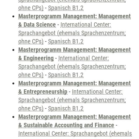
ohne CPs)
-
Spanisch B1.2
Masterprogramm Management: Management
& Data Science
-
International Center:
Sprachangebot (ehemals Sprachenzentrum;
ohne CPs)
-
Spanisch B1.2
Masterprogramm Management: Management
& Engineering
-
International Center:
Sprachangebot (ehemals Sprachenzentrum;
ohne CPs)
-
Spanisch B1.2
Masterprogramm Management: Management
& Entrepreneurship
-
International Center:
Sprachangebot (ehemals Sprachenzentrum;
ohne CPs)
-
Spanisch B1.2
Masterprogramm Management: Management
& Sustainable Accounting and Finance
-
International Center: Sprachangebot (ehemals