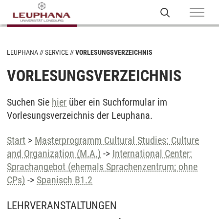
LEUPHANA
SERVICE
VORLESUNGSVERZEICHNIS
VORLESUNGSVERZEICHNIS
Suchen Sie
hier
über ein Suchformular im
Vorlesungsverzeichnis der Leuphana.
Start
>
Masterprogramm Cultural Studies: Culture
and Organization (M.A.)
->
International Center:
Sprachangebot (ehemals Sprachenzentrum; ohne
CPs)
->
Spanisch B1.2
LEHRVERANSTALTUNGEN