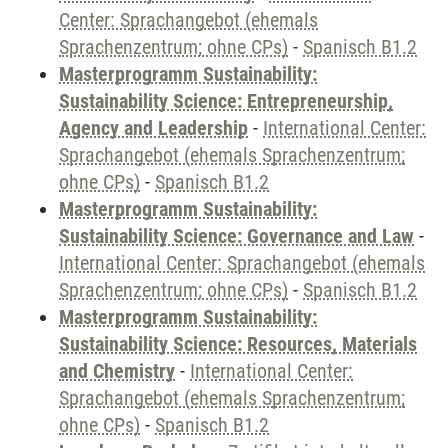
Center: Sprachangebot (ehemals
Sprachenzentrum; ohne CPs)
-
Spanisch B1.2
Masterprogramm Sustainability:
Sustainability Science: Entrepreneurship,
Agency and Leadership
-
International Center:
Sprachangebot (ehemals Sprachenzentrum;
ohne CPs)
-
Spanisch B1.2
Masterprogramm Sustainability:
Sustainability Science: Governance and Law
-
International Center: Sprachangebot (ehemals
Sprachenzentrum; ohne CPs)
-
Spanisch B1.2
Masterprogramm Sustainability:
Sustainability Science: Resources, Materials
and Chemistry
-
International Center:
Sprachangebot (ehemals Sprachenzentrum;
ohne CPs)
-
Spanisch B1.2