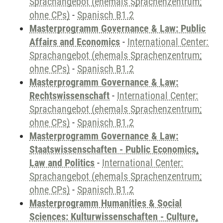
Sprachangebot (ehemals Sprachenzentrum;
ohne CPs)
-
Spanisch B1.2
Masterprogramm Governance & Law: Public
Affairs and Economics
-
International Center:
Sprachangebot (ehemals Sprachenzentrum;
ohne CPs)
-
Spanisch B1.2
Masterprogramm Governance & Law:
Rechtswissenschaft
-
International Center:
Sprachangebot (ehemals Sprachenzentrum;
ohne CPs)
-
Spanisch B1.2
Masterprogramm Governance & Law:
Staatswissenschaften - Public Economics,
Law and Politics
-
International Center:
Sprachangebot (ehemals Sprachenzentrum;
ohne CPs)
-
Spanisch B1.2
Masterprogramm Humanities & Social
Sciences: Kulturwissenschaften - Culture,