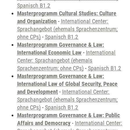
Spanisch B1.2
Masterprogramm Cultural Studies: Culture
and Organization
-
International Center:
Sprachangebot (ehemals Sprachenzentrum;
ohne CPs)
-
Spanisch B1.2
Masterprogramm Governance & Law:
International Economic Law
-
International
Center: Sprachangebot (ehemals
Sprachenzentrum; ohne CPs)
-
Spanisch B1.2
Masterprogramm Governance & Law:
International Law of Global Security, Peace
and Development
-
International Center:
Sprachangebot (ehemals Sprachenzentrum;
ohne CPs)
-
Spanisch B1.2
Masterprogramm Governance & Law: Public
Affairs and Democracy
-
International Center: