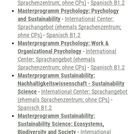
Sprachenzentrum; ohne CPs)
-
Spanisch B1.2
Masterprogramm Psychology: Psychology
and Sustainability
-
International Center:
Sprachangebot (ehemals Sprachenzentrum;
ohne CPs)
-
Spanisch B1.2
Masterprogramm Psychology: Work &
Organizational Psychology
-
International
Center: Sprachangebot (ehemals
Sprachenzentrum; ohne CPs)
-
Spanisch B1.2
Masterprogramm Sustainability:
Nachhaltigkeitswissenschaft - Sustainability
Science
-
International Center: Sprachangebot
(ehemals Sprachenzentrum; ohne CPs)
-
Spanisch B1.2
Masterprogramm Sustainability:
Sustainability Science: Ecosystems,
Biodiversity and Society
-
International