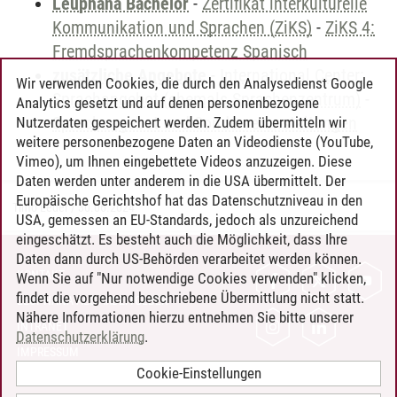
Leuphana Bachelor
-
Zertifikat interkulturelle
Kommunikation und Sprachen (ZiKS)
-
ZiKS 4:
Fremdsprachenkompetenz Spanisch
zusätzliche Angebote
-
International Center:
Wir verwenden Cookies, die durch den Analysedienst Google
Sprachangebot (ehemals Sprachenzentrum)
-
Analytics gesetzt und auf denen personenbezogene
Sprachangebot und Sonderveranstaltungen
Nutzerdaten gespeichert werden. Zudem übermitteln wir
weitere personenbezogene Daten an Videodienste (YouTube,
Vimeo), um Ihnen eingebettete Videos anzuzeigen. Diese
Daten werden unter anderem in die USA übermittelt. Der
Europäische Gerichtshof hat das Datenschutzniveau in den
Timo Leder
/
30.06.2024
USA, gemessen an EU-Standards, jedoch als unzureichend
eingeschätzt. Es besteht auch die Möglichkeit, dass Ihre
Daten dann durch US-Behörden verarbeitet werden können.
KONTAKT
Wenn Sie auf "Nur notwendige Cookies verwenden" klicken,
findet die vorgehend beschriebene Übermittlung nicht statt.
LEUPHANA ALS ARBEITGEBER
Nähere Informationen hierzu entnehmen Sie bitte unserer
INTRANET
Datenschutzerklärung
.
IMPRESSUM
Cookie-Einstellungen
DATENSCHUTZ