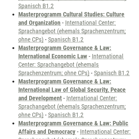
Spanisch B1.2
Masterprogramm Cultural Studies: Culture
and Organization
-
International Center:
Sprachangebot (ehemals Sprachenzentrum;
ohne CPs)
-
Spanisch B1.2
Masterprogramm Governance & Law:
International Economic Law
-
International
Center: Sprachangebot (ehemals
Sprachenzentrum; ohne CPs)
-
Spanisch B1.2
Masterprogramm Governance & Law:
International Law of Global Security, Peace
and Development
-
International Center:
Sprachangebot (ehemals Sprachenzentrum;
ohne CPs)
-
Spanisch B1.2
Masterprogramm Governance & Law: Public
Affairs and Democracy
-
International Center: