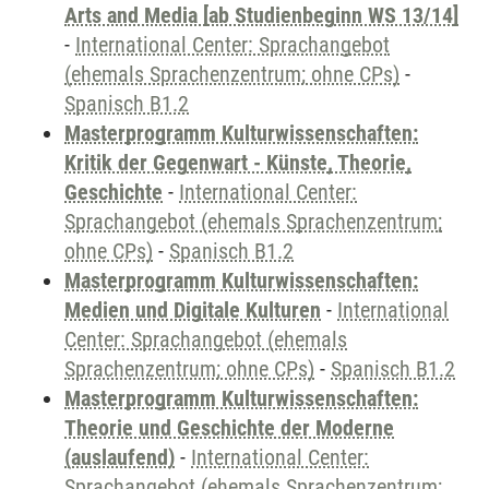
Arts and Media [ab Studienbeginn WS 13/14]
-
International Center: Sprachangebot
(ehemals Sprachenzentrum; ohne CPs)
-
Spanisch B1.2
Masterprogramm Kulturwissenschaften:
Kritik der Gegenwart - Künste, Theorie,
Geschichte
-
International Center:
Sprachangebot (ehemals Sprachenzentrum;
ohne CPs)
-
Spanisch B1.2
Masterprogramm Kulturwissenschaften:
Medien und Digitale Kulturen
-
International
Center: Sprachangebot (ehemals
Sprachenzentrum; ohne CPs)
-
Spanisch B1.2
Masterprogramm Kulturwissenschaften:
Theorie und Geschichte der Moderne
(auslaufend)
-
International Center:
Sprachangebot (ehemals Sprachenzentrum;