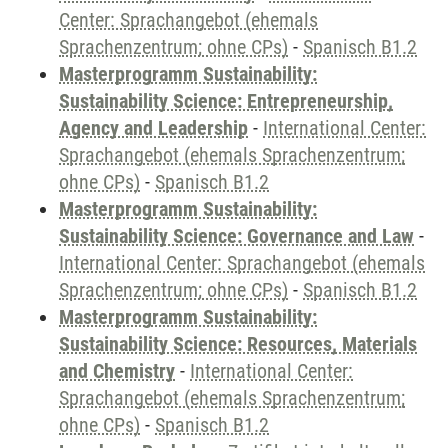
Center: Sprachangebot (ehemals
Sprachenzentrum; ohne CPs)
-
Spanisch B1.2
Masterprogramm Sustainability:
Sustainability Science: Entrepreneurship,
Agency and Leadership
-
International Center:
Sprachangebot (ehemals Sprachenzentrum;
ohne CPs)
-
Spanisch B1.2
Masterprogramm Sustainability:
Sustainability Science: Governance and Law
-
International Center: Sprachangebot (ehemals
Sprachenzentrum; ohne CPs)
-
Spanisch B1.2
Masterprogramm Sustainability:
Sustainability Science: Resources, Materials
and Chemistry
-
International Center:
Sprachangebot (ehemals Sprachenzentrum;
ohne CPs)
-
Spanisch B1.2