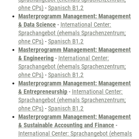
ohne CPs)
-
Spanisch B1.2
Masterprogramm Management: Management
& Data Science
-
International Center:
Sprachangebot (ehemals Sprachenzentrum;
ohne CPs)
-
Spanisch B1.2
Masterprogramm Management: Management
& Engineering
-
International Center:
Sprachangebot (ehemals Sprachenzentrum;
ohne CPs)
-
Spanisch B1.2
Masterprogramm Management: Management
& Entrepreneurship
-
International Center:
Sprachangebot (ehemals Sprachenzentrum;
ohne CPs)
-
Spanisch B1.2
Masterprogramm Management: Management
& Sustainable Accounting and Finance
-
International Center: Sprachangebot (ehemals