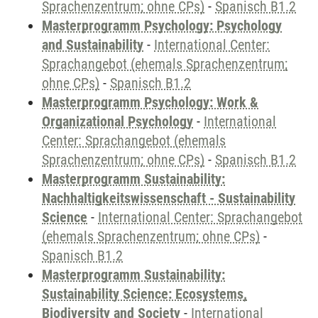
Sprachenzentrum; ohne CPs)
-
Spanisch B1.2
Masterprogramm Psychology: Psychology
and Sustainability
-
International Center:
Sprachangebot (ehemals Sprachenzentrum;
ohne CPs)
-
Spanisch B1.2
Masterprogramm Psychology: Work &
Organizational Psychology
-
International
Center: Sprachangebot (ehemals
Sprachenzentrum; ohne CPs)
-
Spanisch B1.2
Masterprogramm Sustainability:
Nachhaltigkeitswissenschaft - Sustainability
Science
-
International Center: Sprachangebot
(ehemals Sprachenzentrum; ohne CPs)
-
Spanisch B1.2
Masterprogramm Sustainability:
Sustainability Science: Ecosystems,
Biodiversity and Society
-
International