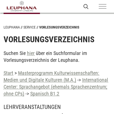
LEUPHANA
SERVICE
VORLESUNGSVERZEICHNIS
VORLESUNGSVERZEICHNIS
Suchen Sie
hier
über ein Suchformular im
Vorlesungsverzeichnis der Leuphana.
Start
>
Masterprogramm Kulturwissenschaften:
Medien und Digitale Kulturen (M.A.)
->
International
Center: Sprachangebot (ehemals Sprachenzentrum;
ohne CPs)
->
Spanisch B1.2
LEHRVERANSTALTUNGEN