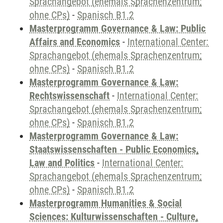
Sprachangebot (ehemals Sprachenzentrum;
ohne CPs)
-
Spanisch B1.2
Masterprogramm Governance & Law: Public
Affairs and Economics
-
International Center:
Sprachangebot (ehemals Sprachenzentrum;
ohne CPs)
-
Spanisch B1.2
Masterprogramm Governance & Law:
Rechtswissenschaft
-
International Center:
Sprachangebot (ehemals Sprachenzentrum;
ohne CPs)
-
Spanisch B1.2
Masterprogramm Governance & Law:
Staatswissenschaften - Public Economics,
Law and Politics
-
International Center:
Sprachangebot (ehemals Sprachenzentrum;
ohne CPs)
-
Spanisch B1.2
Masterprogramm Humanities & Social
Sciences: Kulturwissenschaften - Culture,