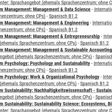
Center: Sprachangebot (ehemals Sprachenzentrum; ohne 
m Management: Management & Data Science
-
Internat
henzentrum; ohne CPs)
-
Spanisch B1.2
m Management: Management & Engineering
-
Internati
henzentrum; ohne CPs)
-
Spanisch B1.2
m Management: Management & Entrepreneurship
-
Inte
(ehemals Sprachenzentrum; ohne CPs)
-
Spanisch B1.2
m Management: Management & Sustainable Accounting
angebot (ehemals Sprachenzentrum; ohne CPs)
-
Spanisc
 Psychology: Psychology and Sustainability
-
Internat
henzentrum; ohne CPs)
-
Spanisch B1.2
 Psychology: Work & Organizational Psychology
-
Inte
(ehemals Sprachenzentrum; ohne CPs)
-
Spanisch B1.2
Sustainability: Nachhaltigkeitswissenschaft - Sustaina
angebot (ehemals Sprachenzentrum; ohne CPs)
-
Spanisc
Sustainability: Sustainability Science: Ecosystems, Bi
Center: Sprachangebot (ehemals Sprachenzentrum; ohne 