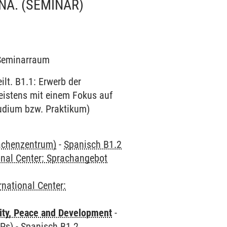
ÑA.
(SEMINAR)
3 Seminarraum
lt. B1.1: Erwerb der
eistens mit einem Fokus auf
tudium bzw. Praktikum)
rachenzentrum)
-
Spanisch B1.2
onal Center: Sprachangebot
rnational Center:
ity, Peace and Development
-
CPs)
-
Spanisch B1.2