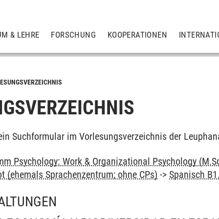
UM & LEHRE
FORSCHUNG
KOOPERATIONEN
INTERNATI
ESUNGSVERZEICHNIS
GSVERZEICHNIS
ein Suchformular im Vorlesungsverzeichnis der Leuphan
m Psychology: Work & Organizational Psychology (M.Sc
ot (ehemals Sprachenzentrum; ohne CPs)
->
Spanisch B1
ALTUNGEN