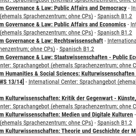
 Governance & Law: Public Affairs and Democracy
-
In
(ehemals Sprachenzentrum; ohne CPs)
-
Spanisch B1.2
 Governance & Law: Public Affairs and Economics
-
In
(ehemals Sprachenzentrum; ohne CPs)
-
Spanisch B1.2
m Governance & Law: Rechtswissenschaft
-
Internation
henzentrum; ohne CPs)
-
Spanisch B1.2
 Governance & Law: Staatswissenschaften - Public Eco
Center: Sprachangebot (ehemals Sprachenzentrum; ohne 
 Humanities & Social Sciences: Kulturwissenschaften -
WS 13/14]
-
International Center: Sprachangebot (ehem
 Kulturwissenschaften: Kritik der Gegenwart - Künste,
Center: Sprachangebot (ehemals Sprachenzentrum; ohne 
 Kulturwissenschaften: Medien und Digitale Kulturen
(ehemals Sprachenzentrum; ohne CPs)
-
Spanisch B1.2
 Kulturwissenschaften: Theorie und Geschichte der M