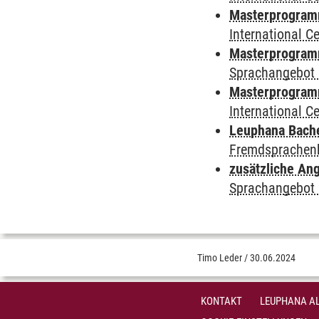
Masterprogramm
International 
Masterprogramm
Sprachangebot 
Masterprogramm 
International 
Leuphana Bach
Fremdsprachen
zusätzliche An
Sprachangebot 
Timo Leder
/
30.06.2024
KONTAKT
LEUPHANA AL