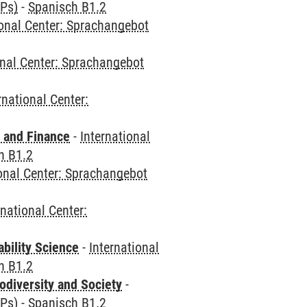
CPs)
-
Spanisch B1.2
ional Center: Sprachangebot
onal Center: Sprachangebot
rnational Center:
 and Finance
-
International
h B1.2
ional Center: Sprachangebot
rnational Center:
bility Science
-
International
h B1.2
odiversity and Society
-
CPs)
-
Spanisch B1.2