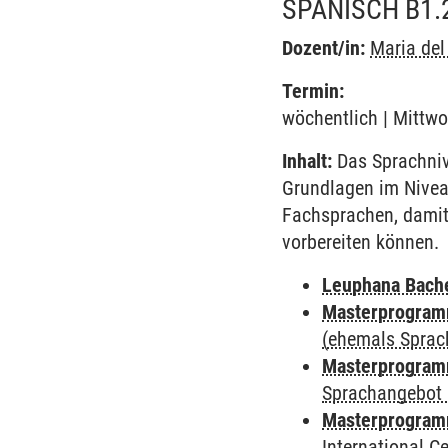
SPANISCH B1.
Dozent/in:
Maria de
Termin:
wöchentlich | Mittwo
Inhalt:
Das Sprachnive
Grundlagen im Nivea
Fachsprachen, damit
vorbereiten können.
Leuphana Bach
Masterprogramm
(ehemals Sprac
Masterprogramm
Sprachangebot 
Masterprogramm
International 