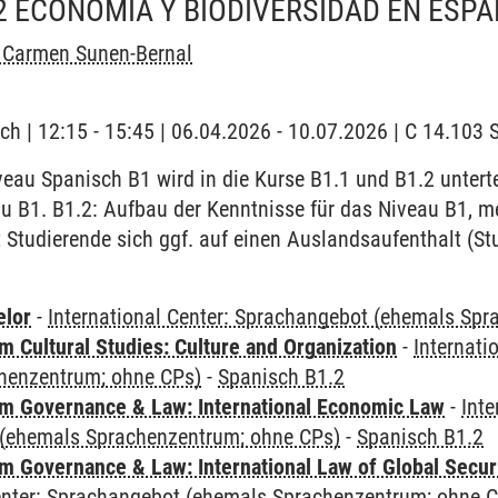
2 ECONOMÍA Y BIODIVERSIDAD EN ESPA
l Carmen Sunen-Bernal
ch | 12:15 - 15:45 | 06.04.2026 - 10.07.2026 | C 14.10
au Spanisch B1 wird in die Kurse B1.1 und B1.2 untertei
u B1. B1.2: Aufbau der Kenntnisse für das Niveau B1, m
 Studierende sich ggf. auf einen Auslandsaufenthalt (S
elor
-
International Center: Sprachangebot (ehemals Sp
 Cultural Studies: Culture and Organization
-
Internati
henzentrum; ohne CPs)
-
Spanisch B1.2
 Governance & Law: International Economic Law
-
Inte
(ehemals Sprachenzentrum; ohne CPs)
-
Spanisch B1.2
 Governance & Law: International Law of Global Secur
Center: Sprachangebot (ehemals Sprachenzentrum; ohne 