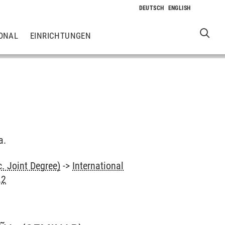
ONAL
EINRICHTUNGEN
a.
. Joint Degree)
->
International
.2