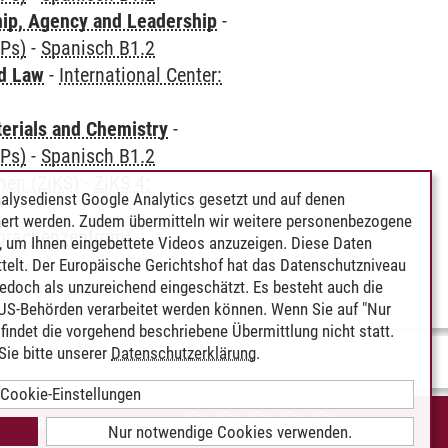
hip, Agency and Leadership
-
CPs)
-
Spanisch B1.2
nd Law
-
International Center:
terials and Chemistry
-
CPs)
-
Spanisch B1.2
hen (ZiKS)
-
ZiKS 4:
alysedienst Google Analytics gesetzt und auf denen
ert werden. Zudem übermitteln wir weitere personenbezogene
Sprachenzentrum)
-
 um Ihnen eingebettete Videos anzuzeigen. Diese Daten
telt. Der Europäische Gerichtshof hat das Datenschutzniveau
edoch als unzureichend eingeschätzt. Es besteht auch die
 US-Behörden verarbeitet werden können. Wenn Sie auf "Nur
indet die vorgehend beschriebene Übermittlung nicht statt.
ie bitte unserer
Datenschutzerklärung
.
Cookie-Einstellungen
IEREFREIHEIT
Nur notwendige Cookies verwenden.