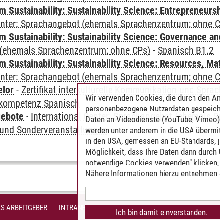
 Sustainability: Sustainability Science: Entrepreneurs
Center: Sprachangebot (ehemals Sprachenzentrum; ohne 
 Sustainability: Sustainability Science: Governance a
(ehemals Sprachenzentrum; ohne CPs)
-
Spanisch B1.2
Sustainability: Sustainability Science: Resources, Ma
Center: Sprachangebot (ehemals Sprachenzentrum; ohne 
elor
-
Zertifikat interkulturelle Kommunikation und Sprac
Wir verwenden Cookies, die durch den An
kompetenz Spanisch
personenbezogene Nutzerdaten gespeich
gebote
-
International Center: Sprachangebot (ehemals 
Daten an Videodienste (YouTube, Vimeo),
und Sonderveranstaltungen
werden unter anderem in die USA übermit
in den USA, gemessen an EU-Standards, j
Möglichkeit, dass Ihre Daten dann durch
notwendige Cookies verwenden" klicken, f
Nähere Informationen hierzu entnehmen S
S ARBEITGEBER
INTRANET
IMPRESSUM
DATENSCHUTZ
BARR
Ich bin damit einverstanden.