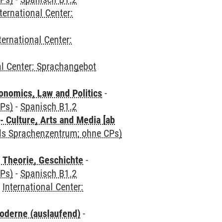
ternational Center:
ternational Center:
al Center: Sprachangebot
nomics, Law and Politics
-
CPs)
-
Spanisch B1.2
 Culture, Arts and Media [ab
als Sprachenzentrum; ohne CPs)
 Theorie, Geschichte
-
CPs)
-
Spanisch B1.2
-
International Center:
oderne (auslaufend)
-