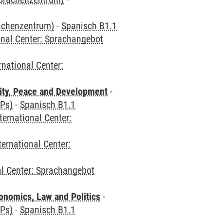
rachenzentrum)
-
Spanisch B1.1
onal Center: Sprachangebot
rnational Center:
ity, Peace and Development
-
CPs)
-
Spanisch B1.1
ternational Center:
ternational Center:
al Center: Sprachangebot
nomics, Law and Politics
-
CPs)
-
Spanisch B1.1