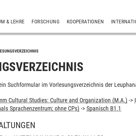
UM & LEHRE
FORSCHUNG
KOOPERATIONEN
INTERNATI
ESUNGSVERZEICHNIS
GSVERZEICHNIS
ein Suchformular im Vorlesungsverzeichnis der Leuphan
m Cultural Studies: Culture and Organization (M.A.)
->
als Sprachenzentrum; ohne CPs)
->
Spanisch B1.1
ALTUNGEN