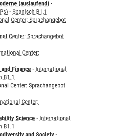
oderne (auslaufend)
-
CPs)
-
Spanisch B1.1
ional Center: Sprachangebot
onal Center: Sprachangebot
rnational Center:
 and Finance
-
International
h B1.1
ional Center: Sprachangebot
rnational Center:
bility Science
-
International
h B1.1
odiversity and Society
-