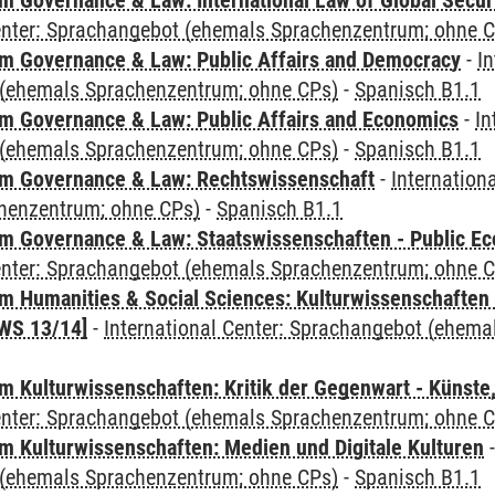
 Governance & Law: International Law of Global Secur
Center: Sprachangebot (ehemals Sprachenzentrum; ohne 
 Governance & Law: Public Affairs and Democracy
-
In
(ehemals Sprachenzentrum; ohne CPs)
-
Spanisch B1.1
 Governance & Law: Public Affairs and Economics
-
In
(ehemals Sprachenzentrum; ohne CPs)
-
Spanisch B1.1
m Governance & Law: Rechtswissenschaft
-
Internation
henzentrum; ohne CPs)
-
Spanisch B1.1
 Governance & Law: Staatswissenschaften - Public Eco
Center: Sprachangebot (ehemals Sprachenzentrum; ohne 
 Humanities & Social Sciences: Kulturwissenschaften -
WS 13/14]
-
International Center: Sprachangebot (ehem
 Kulturwissenschaften: Kritik der Gegenwart - Künste,
Center: Sprachangebot (ehemals Sprachenzentrum; ohne 
 Kulturwissenschaften: Medien und Digitale Kulturen
(ehemals Sprachenzentrum; ohne CPs)
-
Spanisch B1.1