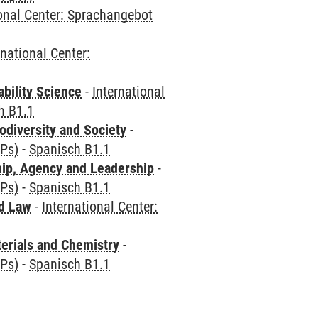
ional Center: Sprachangebot
rnational Center:
bility Science
-
International
h B1.1
odiversity and Society
-
CPs)
-
Spanisch B1.1
hip, Agency and Leadership
-
CPs)
-
Spanisch B1.1
nd Law
-
International Center:
terials and Chemistry
-
CPs)
-
Spanisch B1.1