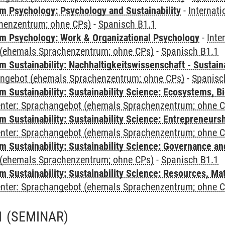
 Psychology: Psychology and Sustainability
-
Internat
henzentrum; ohne CPs)
-
Spanisch B1.1
 Psychology: Work & Organizational Psychology
-
Inte
(ehemals Sprachenzentrum; ohne CPs)
-
Spanisch B1.1
Sustainability: Nachhaltigkeitswissenschaft - Sustaina
angebot (ehemals Sprachenzentrum; ohne CPs)
-
Spanisc
Sustainability: Sustainability Science: Ecosystems, Bi
Center: Sprachangebot (ehemals Sprachenzentrum; ohne 
 Sustainability: Sustainability Science: Entrepreneurs
Center: Sprachangebot (ehemals Sprachenzentrum; ohne 
 Sustainability: Sustainability Science: Governance a
(ehemals Sprachenzentrum; ohne CPs)
-
Spanisch B1.1
Sustainability: Sustainability Science: Resources, Ma
Center: Sprachangebot (ehemals Sprachenzentrum; ohne 
1
(SEMINAR)