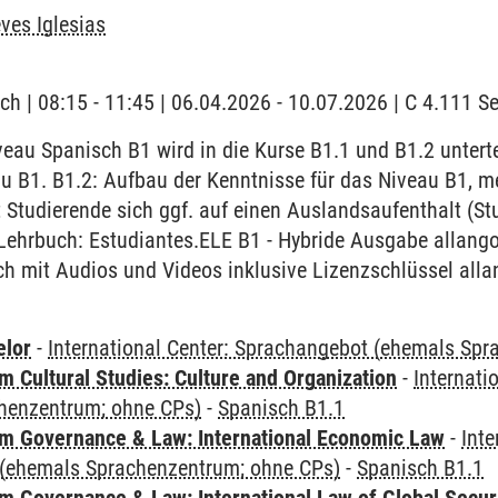
eves Iglesias
ch | 08:15 - 11:45 | 06.04.2026 - 10.07.2026 | C 4.111 
au Spanisch B1 wird in die Kurse B1.1 und B1.2 untertei
u B1. B1.2: Aufbau der Kenntnisse für das Niveau B1, m
 Studierende sich ggf. auf einen Auslandsaufenthalt (S
Lehrbuch: Estudiantes.ELE B1 - Hybride Ausgabe allango
h mit Audios und Videos inklusive Lizenzschlüssel alla
elor
-
International Center: Sprachangebot (ehemals Sp
 Cultural Studies: Culture and Organization
-
Internati
henzentrum; ohne CPs)
-
Spanisch B1.1
 Governance & Law: International Economic Law
-
Inte
(ehemals Sprachenzentrum; ohne CPs)
-
Spanisch B1.1