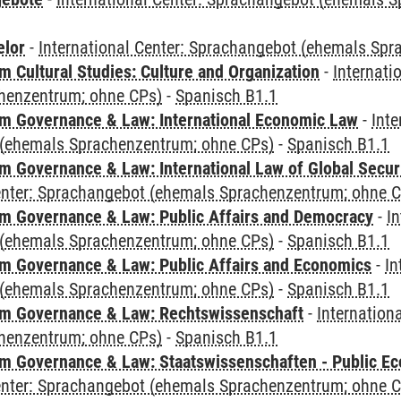
elor
-
International Center: Sprachangebot (ehemals Sp
 Cultural Studies: Culture and Organization
-
Internati
henzentrum; ohne CPs)
-
Spanisch B1.1
 Governance & Law: International Economic Law
-
Inte
(ehemals Sprachenzentrum; ohne CPs)
-
Spanisch B1.1
 Governance & Law: International Law of Global Secur
Center: Sprachangebot (ehemals Sprachenzentrum; ohne 
 Governance & Law: Public Affairs and Democracy
-
In
(ehemals Sprachenzentrum; ohne CPs)
-
Spanisch B1.1
 Governance & Law: Public Affairs and Economics
-
In
(ehemals Sprachenzentrum; ohne CPs)
-
Spanisch B1.1
m Governance & Law: Rechtswissenschaft
-
Internation
henzentrum; ohne CPs)
-
Spanisch B1.1
 Governance & Law: Staatswissenschaften - Public Eco
Center: Sprachangebot (ehemals Sprachenzentrum; ohne 