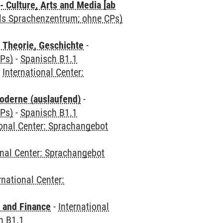
 Culture, Arts and Media [ab
als Sprachenzentrum; ohne CPs)
 Theorie, Geschichte
-
CPs)
-
Spanisch B1.1
-
International Center:
oderne (auslaufend)
-
CPs)
-
Spanisch B1.1
ional Center: Sprachangebot
onal Center: Sprachangebot
rnational Center:
 and Finance
-
International
h B1.1