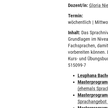
Dozent/in:
Gloria Ni
Termin:
wöchentlich | Mittwo
Inhalt:
Das Sprachnive
Grundlagen im Nivea
Fachsprachen, damit
vorbereiten können. 
Kurs- und Übungsbuc
515099-7
Leuphana Bach
Masterprogramm
(ehemals Sprac
Masterprogramm
Sprachangebot 