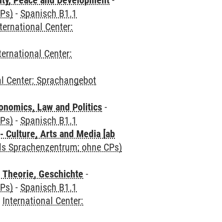
ity, Peace and Development
-
CPs)
-
Spanisch B1.1
ternational Center:
ternational Center:
al Center: Sprachangebot
nomics, Law and Politics
-
CPs)
-
Spanisch B1.1
 Culture, Arts and Media [ab
als Sprachenzentrum; ohne CPs)
 Theorie, Geschichte
-
CPs)
-
Spanisch B1.1
-
International Center: