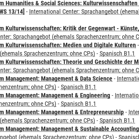
 Humanities & Social Sciences: Kulturwissenschaften -
WS 13/14]
-
International Center: Sprachangebot (ehem
 Kulturwissenschaften: Kritik der Gegenwart - Künste,
Center: Sprachangebot (ehemals Sprachenzentrum; ohne 
 Kulturwissenschaften: Medien und Digitale Kulturen
(ehemals Sprachenzentrum; ohne CPs)
-
Spanisch B1.1
 Kulturwissenschaften: Theorie und Geschichte der M
Center: Sprachangebot (ehemals Sprachenzentrum; ohne 
m Management: Management & Data Science
-
Internat
henzentrum; ohne CPs)
-
Spanisch B1.1
m Management: Management & Engineering
-
Internati
henzentrum; ohne CPs)
-
Spanisch B1.1
m Management: Management & Entrepreneurship
-
Inte
(ehemals Sprachenzentrum; ohne CPs)
-
Spanisch B1.1
m Management: Management & Sustainable Accounting
angebot (ehemals Sprachenzentrum; ohne CPs)
-
Spanisc