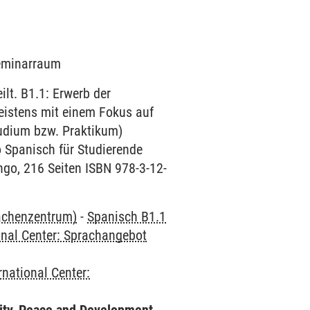
Seminarraum
lt. B1.1: Erwerb der
eistens mit einem Fokus auf
tudium bzw. Praktikum)
 Spanisch für Studierende
ngo, 216 Seiten ISBN 978-3-12-
rachenzentrum)
-
Spanisch B1.1
onal Center: Sprachangebot
rnational Center: