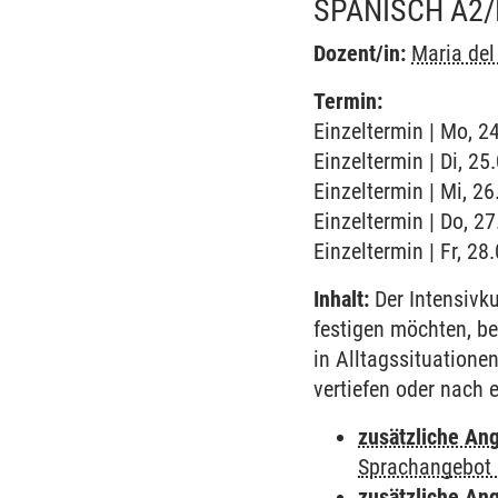
SPANISCH A2/
Dozent/in:
Maria de
Termin:
Einzeltermin | Mo, 2
Einzeltermin | Di, 25
Einzeltermin | Mi, 2
Einzeltermin | Do, 2
Einzeltermin | Fr, 28
Inhalt:
Der Intensivku
festigen möchten, be
in Alltagssituatione
vertiefen oder nach 
zusätzliche An
Sprachangebot 
zusätzliche An