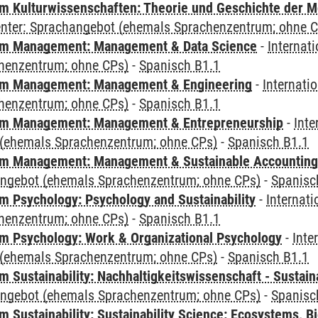
 Kulturwissenschaften: Theorie und Geschichte der M
Center: Sprachangebot (ehemals Sprachenzentrum; ohne 
m Management: Management & Data Science
-
Internat
henzentrum; ohne CPs)
-
Spanisch B1.1
m Management: Management & Engineering
-
Internati
henzentrum; ohne CPs)
-
Spanisch B1.1
m Management: Management & Entrepreneurship
-
Inte
(ehemals Sprachenzentrum; ohne CPs)
-
Spanisch B1.1
m Management: Management & Sustainable Accounting
angebot (ehemals Sprachenzentrum; ohne CPs)
-
Spanisc
 Psychology: Psychology and Sustainability
-
Internat
henzentrum; ohne CPs)
-
Spanisch B1.1
 Psychology: Work & Organizational Psychology
-
Inte
(ehemals Sprachenzentrum; ohne CPs)
-
Spanisch B1.1
Sustainability: Nachhaltigkeitswissenschaft - Sustaina
angebot (ehemals Sprachenzentrum; ohne CPs)
-
Spanisc
Sustainability: Sustainability Science: Ecosystems, Bi