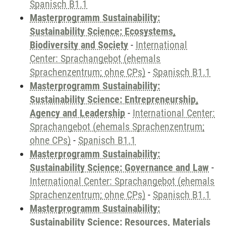
Spanisch B1.1
Masterprogramm Sustainability:
Sustainability Science: Ecosystems,
Biodiversity and Society
-
International
Center: Sprachangebot (ehemals
Sprachenzentrum; ohne CPs)
-
Spanisch B1.1
Masterprogramm Sustainability:
Sustainability Science: Entrepreneurship,
Agency and Leadership
-
International Center:
Sprachangebot (ehemals Sprachenzentrum;
ohne CPs)
-
Spanisch B1.1
Masterprogramm Sustainability:
Sustainability Science: Governance and Law
-
International Center: Sprachangebot (ehemals
Sprachenzentrum; ohne CPs)
-
Spanisch B1.1
Masterprogramm Sustainability:
Sustainability Science: Resources, Materials