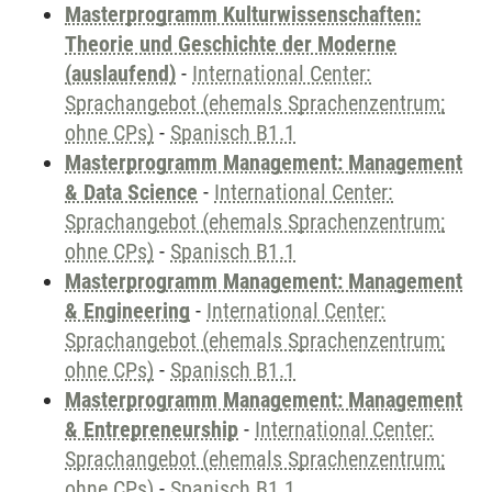
Masterprogramm Kulturwissenschaften:
Theorie und Geschichte der Moderne
(auslaufend)
-
International Center:
Sprachangebot (ehemals Sprachenzentrum;
ohne CPs)
-
Spanisch B1.1
Masterprogramm Management: Management
& Data Science
-
International Center:
Sprachangebot (ehemals Sprachenzentrum;
ohne CPs)
-
Spanisch B1.1
Masterprogramm Management: Management
& Engineering
-
International Center:
Sprachangebot (ehemals Sprachenzentrum;
ohne CPs)
-
Spanisch B1.1
Masterprogramm Management: Management
& Entrepreneurship
-
International Center:
Sprachangebot (ehemals Sprachenzentrum;
ohne CPs)
-
Spanisch B1.1