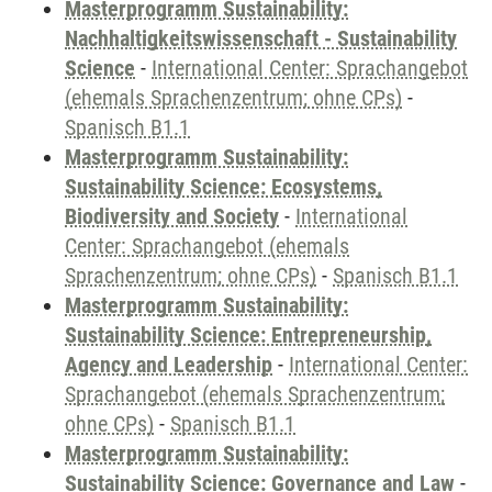
Masterprogramm Sustainability:
Nachhaltigkeitswissenschaft - Sustainability
Science
-
International Center: Sprachangebot
(ehemals Sprachenzentrum; ohne CPs)
-
Spanisch B1.1
Masterprogramm Sustainability:
Sustainability Science: Ecosystems,
Biodiversity and Society
-
International
Center: Sprachangebot (ehemals
Sprachenzentrum; ohne CPs)
-
Spanisch B1.1
Masterprogramm Sustainability:
Sustainability Science: Entrepreneurship,
Agency and Leadership
-
International Center:
Sprachangebot (ehemals Sprachenzentrum;
ohne CPs)
-
Spanisch B1.1
Masterprogramm Sustainability:
Sustainability Science: Governance and Law
-