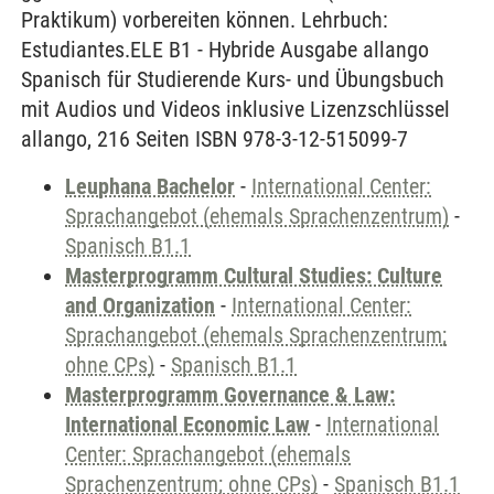
Praktikum) vorbereiten können. Lehrbuch:
Estudiantes.ELE B1 - Hybride Ausgabe allango
Spanisch für Studierende Kurs- und Übungsbuch
mit Audios und Videos inklusive Lizenzschlüssel
allango, 216 Seiten ISBN 978-3-12-515099-7
Leuphana Bachelor
-
International Center:
Sprachangebot (ehemals Sprachenzentrum)
-
Spanisch B1.1
Masterprogramm Cultural Studies: Culture
and Organization
-
International Center:
Sprachangebot (ehemals Sprachenzentrum;
ohne CPs)
-
Spanisch B1.1
Masterprogramm Governance & Law:
International Economic Law
-
International
Center: Sprachangebot (ehemals
Sprachenzentrum; ohne CPs)
-
Spanisch B1.1