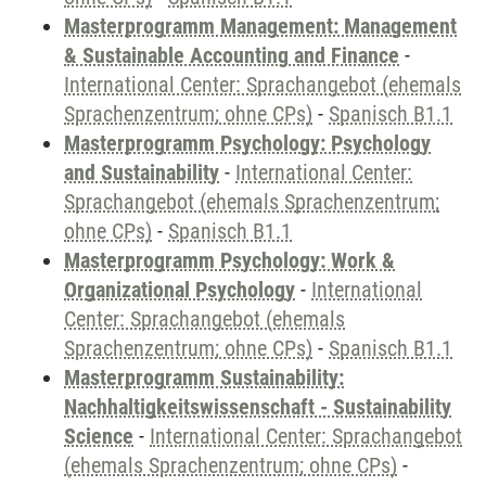
Masterprogramm Management: Management
& Sustainable Accounting and Finance
-
International Center: Sprachangebot (ehemals
Sprachenzentrum; ohne CPs)
-
Spanisch B1.1
Masterprogramm Psychology: Psychology
and Sustainability
-
International Center:
Sprachangebot (ehemals Sprachenzentrum;
ohne CPs)
-
Spanisch B1.1
Masterprogramm Psychology: Work &
Organizational Psychology
-
International
Center: Sprachangebot (ehemals
Sprachenzentrum; ohne CPs)
-
Spanisch B1.1
Masterprogramm Sustainability:
Nachhaltigkeitswissenschaft - Sustainability
Science
-
International Center: Sprachangebot
(ehemals Sprachenzentrum; ohne CPs)
-