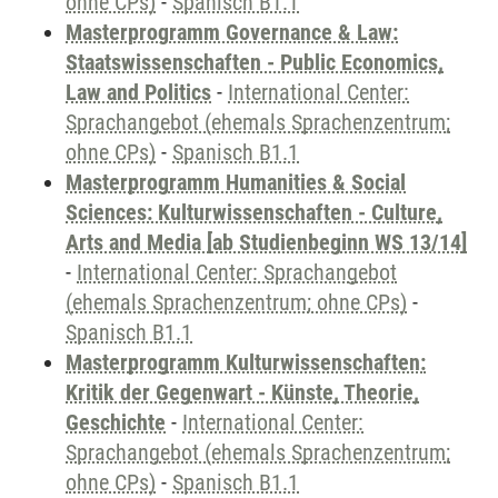
ohne CPs)
-
Spanisch B1.1
Masterprogramm Governance & Law:
Staatswissenschaften - Public Economics,
Law and Politics
-
International Center:
Sprachangebot (ehemals Sprachenzentrum;
ohne CPs)
-
Spanisch B1.1
Masterprogramm Humanities & Social
Sciences: Kulturwissenschaften - Culture,
Arts and Media [ab Studienbeginn WS 13/14]
-
International Center: Sprachangebot
(ehemals Sprachenzentrum; ohne CPs)
-
Spanisch B1.1
Masterprogramm Kulturwissenschaften:
Kritik der Gegenwart - Künste, Theorie,
Geschichte
-
International Center:
Sprachangebot (ehemals Sprachenzentrum;
ohne CPs)
-
Spanisch B1.1