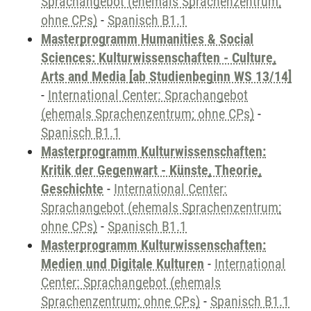
Sprachangebot (ehemals Sprachenzentrum;
ohne CPs)
-
Spanisch B1.1
Masterprogramm Humanities & Social
Sciences: Kulturwissenschaften - Culture,
Arts and Media [ab Studienbeginn WS 13/14]
-
International Center: Sprachangebot
(ehemals Sprachenzentrum; ohne CPs)
-
Spanisch B1.1
Masterprogramm Kulturwissenschaften:
Kritik der Gegenwart - Künste, Theorie,
Geschichte
-
International Center:
Sprachangebot (ehemals Sprachenzentrum;
ohne CPs)
-
Spanisch B1.1
Masterprogramm Kulturwissenschaften:
Medien und Digitale Kulturen
-
International
Center: Sprachangebot (ehemals
Sprachenzentrum; ohne CPs)
-
Spanisch B1.1