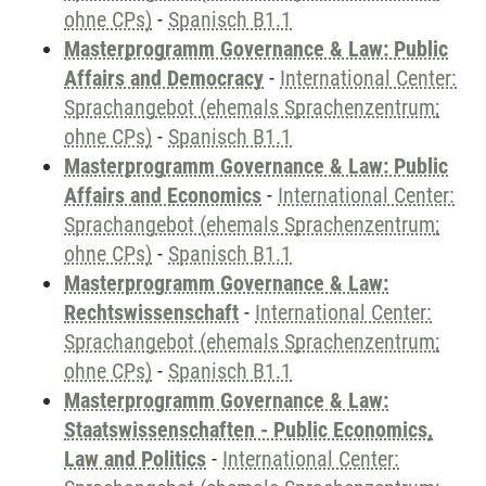
ohne CPs)
-
Spanisch B1.1
Masterprogramm Governance & Law: Public
Affairs and Democracy
-
International Center:
Sprachangebot (ehemals Sprachenzentrum;
ohne CPs)
-
Spanisch B1.1
Masterprogramm Governance & Law: Public
Affairs and Economics
-
International Center:
Sprachangebot (ehemals Sprachenzentrum;
ohne CPs)
-
Spanisch B1.1
Masterprogramm Governance & Law:
Rechtswissenschaft
-
International Center:
Sprachangebot (ehemals Sprachenzentrum;
ohne CPs)
-
Spanisch B1.1
Masterprogramm Governance & Law:
Staatswissenschaften - Public Economics,
Law and Politics
-
International Center: