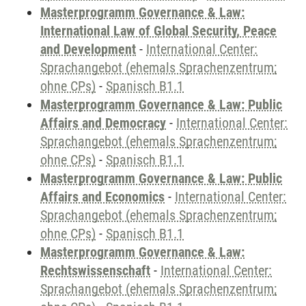
Masterprogramm Governance & Law:
International Law of Global Security, Peace
and Development
-
International Center:
Sprachangebot (ehemals Sprachenzentrum;
ohne CPs)
-
Spanisch B1.1
Masterprogramm Governance & Law: Public
Affairs and Democracy
-
International Center:
Sprachangebot (ehemals Sprachenzentrum;
ohne CPs)
-
Spanisch B1.1
Masterprogramm Governance & Law: Public
Affairs and Economics
-
International Center:
Sprachangebot (ehemals Sprachenzentrum;
ohne CPs)
-
Spanisch B1.1
Masterprogramm Governance & Law:
Rechtswissenschaft
-
International Center:
Sprachangebot (ehemals Sprachenzentrum;