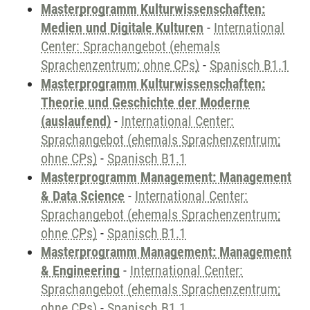
Masterprogramm Kulturwissenschaften:
Medien und Digitale Kulturen
-
International
Center: Sprachangebot (ehemals
Sprachenzentrum; ohne CPs)
-
Spanisch B1.1
Masterprogramm Kulturwissenschaften:
Theorie und Geschichte der Moderne
(auslaufend)
-
International Center:
Sprachangebot (ehemals Sprachenzentrum;
ohne CPs)
-
Spanisch B1.1
Masterprogramm Management: Management
& Data Science
-
International Center:
Sprachangebot (ehemals Sprachenzentrum;
ohne CPs)
-
Spanisch B1.1
Masterprogramm Management: Management
& Engineering
-
International Center:
Sprachangebot (ehemals Sprachenzentrum;
ohne CPs)
-
Spanisch B1.1