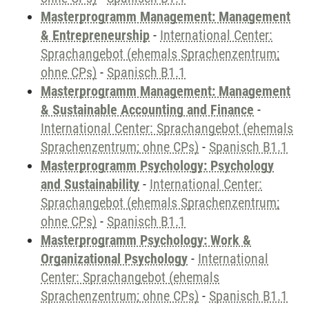
Masterprogramm Management: Management
& Entrepreneurship
-
International Center:
Sprachangebot (ehemals Sprachenzentrum;
ohne CPs)
-
Spanisch B1.1
Masterprogramm Management: Management
& Sustainable Accounting and Finance
-
International Center: Sprachangebot (ehemals
Sprachenzentrum; ohne CPs)
-
Spanisch B1.1
Masterprogramm Psychology: Psychology
and Sustainability
-
International Center:
Sprachangebot (ehemals Sprachenzentrum;
ohne CPs)
-
Spanisch B1.1
Masterprogramm Psychology: Work &
Organizational Psychology
-
International
Center: Sprachangebot (ehemals
Sprachenzentrum; ohne CPs)
-
Spanisch B1.1