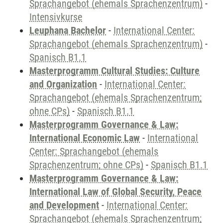
Sprachangebot (ehemals Sprachenzentrum)
-
Intensivkurse
Leuphana Bachelor
-
International Center:
Sprachangebot (ehemals Sprachenzentrum)
-
Spanisch B1.1
Masterprogramm Cultural Studies: Culture
and Organization
-
International Center:
Sprachangebot (ehemals Sprachenzentrum;
ohne CPs)
-
Spanisch B1.1
Masterprogramm Governance & Law:
International Economic Law
-
International
Center: Sprachangebot (ehemals
Sprachenzentrum; ohne CPs)
-
Spanisch B1.1
Masterprogramm Governance & Law:
International Law of Global Security, Peace
and Development
-
International Center:
Sprachangebot (ehemals Sprachenzentrum;