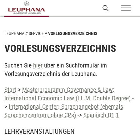
LEUPHANA
SERVICE
VORLESUNGSVERZEICHNIS
VORLESUNGSVERZEICHNIS
Suchen Sie
hier
über ein Suchformular im
Vorlesungsverzeichnis der Leuphana.
Start
>
Masterprogramm Governance & Law:
International Economic Law (LL.M. Double Degree)
-
>
International Center: Sprachangebot (ehemals
Sprachenzentrum; ohne CPs)
->
Spanisch B1.1
LEHRVERANSTALTUNGEN