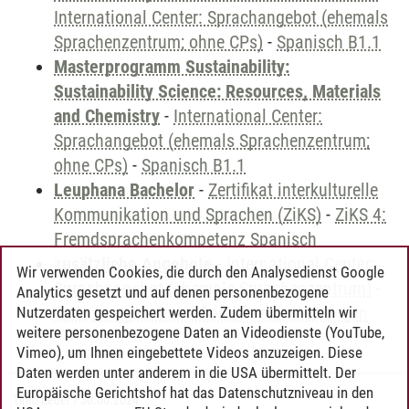
International Center: Sprachangebot (ehemals
Sprachenzentrum; ohne CPs)
-
Spanisch B1.1
Masterprogramm Sustainability:
Sustainability Science: Resources, Materials
and Chemistry
-
International Center:
Sprachangebot (ehemals Sprachenzentrum;
ohne CPs)
-
Spanisch B1.1
Leuphana Bachelor
-
Zertifikat interkulturelle
Kommunikation und Sprachen (ZiKS)
-
ZiKS 4:
Fremdsprachenkompetenz Spanisch
zusätzliche Angebote
-
International Center:
Wir verwenden Cookies, die durch den Analysedienst Google
Sprachangebot (ehemals Sprachenzentrum)
-
Analytics gesetzt und auf denen personenbezogene
Sprachangebot und Sonderveranstaltungen
Nutzerdaten gespeichert werden. Zudem übermitteln wir
weitere personenbezogene Daten an Videodienste (YouTube,
Vimeo), um Ihnen eingebettete Videos anzuzeigen. Diese
Daten werden unter anderem in die USA übermittelt. Der
Europäische Gerichtshof hat das Datenschutzniveau in den
Timo Leder
/
30.06.2024