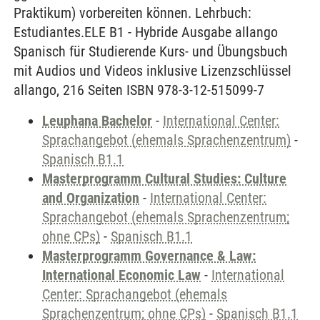
Praktikum) vorbereiten können. Lehrbuch:
Estudiantes.ELE B1 - Hybride Ausgabe allango
Spanisch für Studierende Kurs- und Übungsbuch
mit Audios und Videos inklusive Lizenzschlüssel
allango, 216 Seiten ISBN 978-3-12-515099-7
Leuphana Bachelor
-
International Center:
Sprachangebot (ehemals Sprachenzentrum)
-
Spanisch B1.1
Masterprogramm Cultural Studies: Culture
and Organization
-
International Center:
Sprachangebot (ehemals Sprachenzentrum;
ohne CPs)
-
Spanisch B1.1
Masterprogramm Governance & Law:
International Economic Law
-
International
Center: Sprachangebot (ehemals
Sprachenzentrum; ohne CPs)
-
Spanisch B1.1