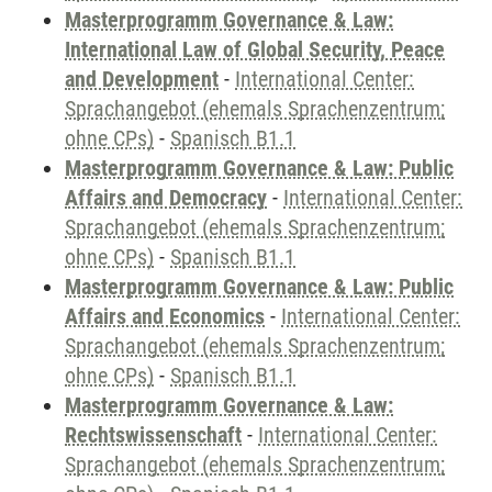
Masterprogramm Governance & Law:
International Law of Global Security, Peace
and Development
-
International Center:
Sprachangebot (ehemals Sprachenzentrum;
ohne CPs)
-
Spanisch B1.1
Masterprogramm Governance & Law: Public
Affairs and Democracy
-
International Center:
Sprachangebot (ehemals Sprachenzentrum;
ohne CPs)
-
Spanisch B1.1
Masterprogramm Governance & Law: Public
Affairs and Economics
-
International Center:
Sprachangebot (ehemals Sprachenzentrum;
ohne CPs)
-
Spanisch B1.1
Masterprogramm Governance & Law:
Rechtswissenschaft
-
International Center:
Sprachangebot (ehemals Sprachenzentrum;