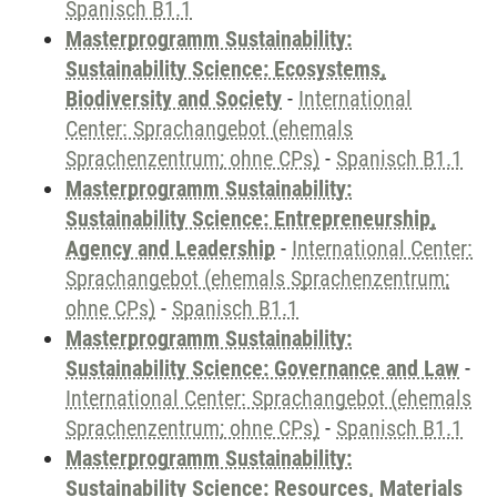
Spanisch B1.1
Masterprogramm Sustainability:
Sustainability Science: Ecosystems,
Biodiversity and Society
-
International
Center: Sprachangebot (ehemals
Sprachenzentrum; ohne CPs)
-
Spanisch B1.1
Masterprogramm Sustainability:
Sustainability Science: Entrepreneurship,
Agency and Leadership
-
International Center:
Sprachangebot (ehemals Sprachenzentrum;
ohne CPs)
-
Spanisch B1.1
Masterprogramm Sustainability:
Sustainability Science: Governance and Law
-
International Center: Sprachangebot (ehemals
Sprachenzentrum; ohne CPs)
-
Spanisch B1.1
Masterprogramm Sustainability:
Sustainability Science: Resources, Materials