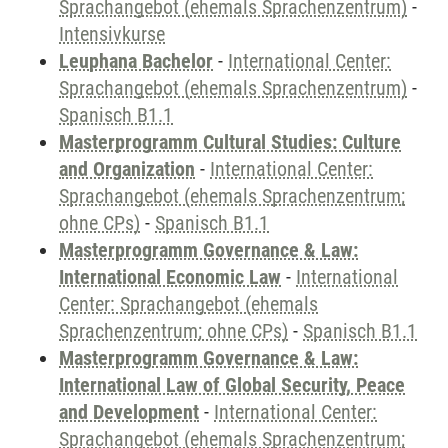
Sprachangebot (ehemals Sprachenzentrum)
-
Intensivkurse
Leuphana Bachelor
-
International Center:
Sprachangebot (ehemals Sprachenzentrum)
-
Spanisch B1.1
Masterprogramm Cultural Studies: Culture
and Organization
-
International Center:
Sprachangebot (ehemals Sprachenzentrum;
ohne CPs)
-
Spanisch B1.1
Masterprogramm Governance & Law:
International Economic Law
-
International
Center: Sprachangebot (ehemals
Sprachenzentrum; ohne CPs)
-
Spanisch B1.1
Masterprogramm Governance & Law:
International Law of Global Security, Peace
and Development
-
International Center:
Sprachangebot (ehemals Sprachenzentrum;