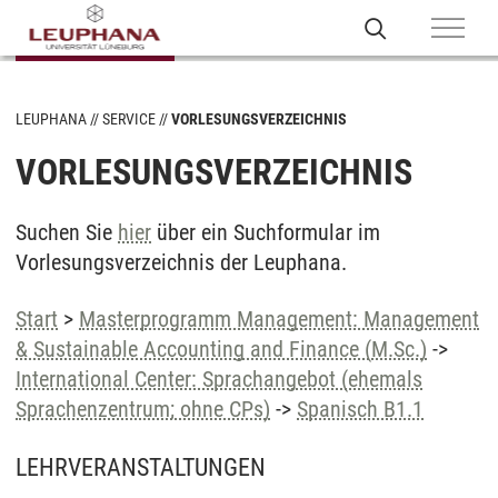
LEUPHANA
SERVICE
VORLESUNGSVERZEICHNIS
VORLESUNGSVERZEICHNIS
Suchen Sie
hier
über ein Suchformular im
Vorlesungsverzeichnis der Leuphana.
Start
>
Masterprogramm Management: Management
& Sustainable Accounting and Finance (M.Sc.)
->
International Center: Sprachangebot (ehemals
Sprachenzentrum; ohne CPs)
->
Spanisch B1.1
LEHRVERANSTALTUNGEN