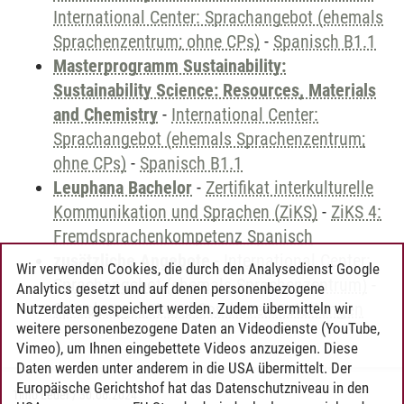
International Center: Sprachangebot (ehemals
Sprachenzentrum; ohne CPs)
-
Spanisch B1.1
Masterprogramm Sustainability:
Sustainability Science: Resources, Materials
and Chemistry
-
International Center:
Sprachangebot (ehemals Sprachenzentrum;
ohne CPs)
-
Spanisch B1.1
Leuphana Bachelor
-
Zertifikat interkulturelle
Kommunikation und Sprachen (ZiKS)
-
ZiKS 4:
Fremdsprachenkompetenz Spanisch
zusätzliche Angebote
-
International Center:
Wir verwenden Cookies, die durch den Analysedienst Google
Sprachangebot (ehemals Sprachenzentrum)
-
Analytics gesetzt und auf denen personenbezogene
Sprachangebot und Sonderveranstaltungen
Nutzerdaten gespeichert werden. Zudem übermitteln wir
weitere personenbezogene Daten an Videodienste (YouTube,
Vimeo), um Ihnen eingebettete Videos anzuzeigen. Diese
Daten werden unter anderem in die USA übermittelt. Der
Europäische Gerichtshof hat das Datenschutzniveau in den
Timo Leder
/
30.06.2024