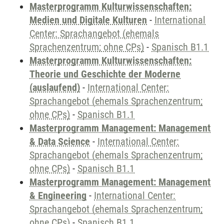
Masterprogramm Kulturwissenschaften:
Medien und Digitale Kulturen
-
International
Center: Sprachangebot (ehemals
Sprachenzentrum; ohne CPs)
-
Spanisch B1.1
Masterprogramm Kulturwissenschaften:
Theorie und Geschichte der Moderne
(auslaufend)
-
International Center:
Sprachangebot (ehemals Sprachenzentrum;
ohne CPs)
-
Spanisch B1.1
Masterprogramm Management: Management
& Data Science
-
International Center:
Sprachangebot (ehemals Sprachenzentrum;
ohne CPs)
-
Spanisch B1.1
Masterprogramm Management: Management
& Engineering
-
International Center:
Sprachangebot (ehemals Sprachenzentrum;
ohne CPs)
-
Spanisch B1.1