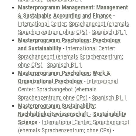
Masterprogramm Management: Management
& Sustainable Accounting and Finance
-
International Center: Sprachangebot (ehemals
Sprachenzentrum; ohne CPs)
-
Spanisch B1.1
Masterprogramm Psychology: Psychology
and Sustainability
-
International Center:
Sprachangebot (ehemals Sprachenzentrum;
ohne CPs)
-
Spanisch B1.1
Masterprogramm Psychology: Work &
Organizational Psychology
-
International
Center: Sprachangebot (ehemals
Sprachenzentrum; ohne CPs)
-
Spanisch B1.1
Masterprogramm Sustainability:
Nachhaltigkeitswissenschaft - Sustainability
Science
-
International Center: Sprachangebot
(ehemals Sprachenzentrum; ohne CPs)
-