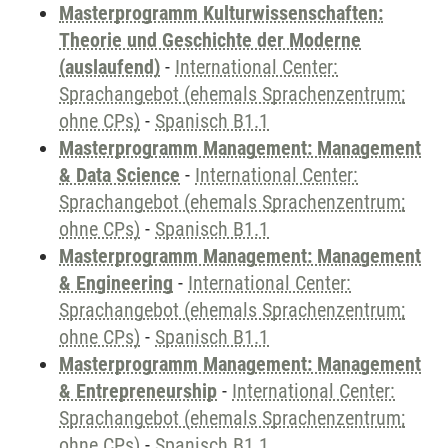
Masterprogramm Kulturwissenschaften:
Theorie und Geschichte der Moderne
(auslaufend)
-
International Center:
Sprachangebot (ehemals Sprachenzentrum;
ohne CPs)
-
Spanisch B1.1
Masterprogramm Management: Management
& Data Science
-
International Center:
Sprachangebot (ehemals Sprachenzentrum;
ohne CPs)
-
Spanisch B1.1
Masterprogramm Management: Management
& Engineering
-
International Center:
Sprachangebot (ehemals Sprachenzentrum;
ohne CPs)
-
Spanisch B1.1
Masterprogramm Management: Management
& Entrepreneurship
-
International Center:
Sprachangebot (ehemals Sprachenzentrum;
ohne CPs)
-
Spanisch B1.1