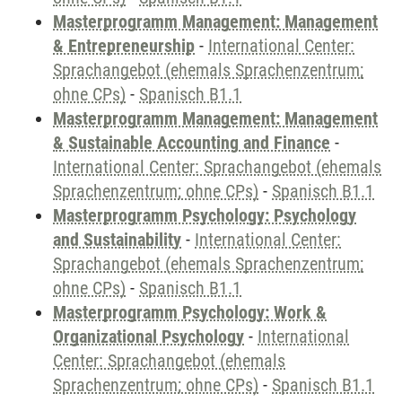
Masterprogramm Management: Management
& Entrepreneurship
-
International Center:
Sprachangebot (ehemals Sprachenzentrum;
ohne CPs)
-
Spanisch B1.1
Masterprogramm Management: Management
& Sustainable Accounting and Finance
-
International Center: Sprachangebot (ehemals
Sprachenzentrum; ohne CPs)
-
Spanisch B1.1
Masterprogramm Psychology: Psychology
and Sustainability
-
International Center:
Sprachangebot (ehemals Sprachenzentrum;
ohne CPs)
-
Spanisch B1.1
Masterprogramm Psychology: Work &
Organizational Psychology
-
International
Center: Sprachangebot (ehemals
Sprachenzentrum; ohne CPs)
-
Spanisch B1.1