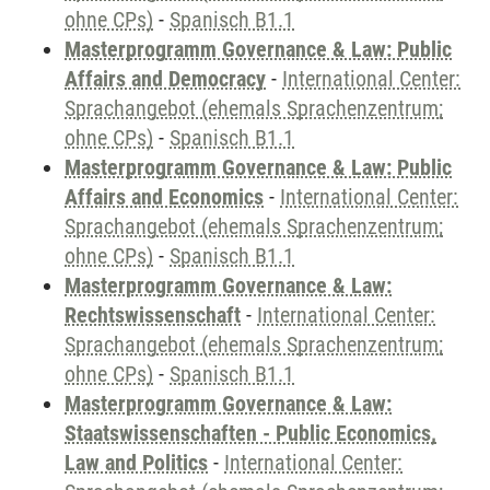
ohne CPs)
-
Spanisch B1.1
Masterprogramm Governance & Law: Public
Affairs and Democracy
-
International Center:
Sprachangebot (ehemals Sprachenzentrum;
ohne CPs)
-
Spanisch B1.1
Masterprogramm Governance & Law: Public
Affairs and Economics
-
International Center:
Sprachangebot (ehemals Sprachenzentrum;
ohne CPs)
-
Spanisch B1.1
Masterprogramm Governance & Law:
Rechtswissenschaft
-
International Center:
Sprachangebot (ehemals Sprachenzentrum;
ohne CPs)
-
Spanisch B1.1
Masterprogramm Governance & Law:
Staatswissenschaften - Public Economics,
Law and Politics
-
International Center: