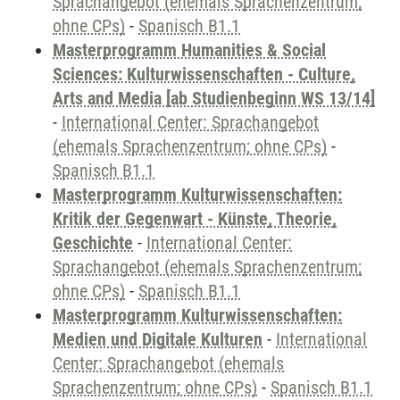
Sprachangebot (ehemals Sprachenzentrum;
ohne CPs)
-
Spanisch B1.1
Masterprogramm Humanities & Social
Sciences: Kulturwissenschaften - Culture,
Arts and Media [ab Studienbeginn WS 13/14]
-
International Center: Sprachangebot
(ehemals Sprachenzentrum; ohne CPs)
-
Spanisch B1.1
Masterprogramm Kulturwissenschaften:
Kritik der Gegenwart - Künste, Theorie,
Geschichte
-
International Center:
Sprachangebot (ehemals Sprachenzentrum;
ohne CPs)
-
Spanisch B1.1
Masterprogramm Kulturwissenschaften:
Medien und Digitale Kulturen
-
International
Center: Sprachangebot (ehemals
Sprachenzentrum; ohne CPs)
-
Spanisch B1.1