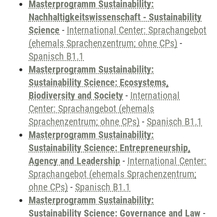
Masterprogramm Sustainability:
Nachhaltigkeitswissenschaft - Sustainability
Science
-
International Center: Sprachangebot
(ehemals Sprachenzentrum; ohne CPs)
-
Spanisch B1.1
Masterprogramm Sustainability:
Sustainability Science: Ecosystems,
Biodiversity and Society
-
International
Center: Sprachangebot (ehemals
Sprachenzentrum; ohne CPs)
-
Spanisch B1.1
Masterprogramm Sustainability:
Sustainability Science: Entrepreneurship,
Agency and Leadership
-
International Center:
Sprachangebot (ehemals Sprachenzentrum;
ohne CPs)
-
Spanisch B1.1
Masterprogramm Sustainability:
Sustainability Science: Governance and Law
-