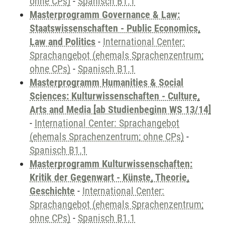
ohne CPs)
-
Spanisch B1.1
Masterprogramm Governance & Law:
Staatswissenschaften - Public Economics,
Law and Politics
-
International Center:
Sprachangebot (ehemals Sprachenzentrum;
ohne CPs)
-
Spanisch B1.1
Masterprogramm Humanities & Social
Sciences: Kulturwissenschaften - Culture,
Arts and Media [ab Studienbeginn WS 13/14]
-
International Center: Sprachangebot
(ehemals Sprachenzentrum; ohne CPs)
-
Spanisch B1.1
Masterprogramm Kulturwissenschaften:
Kritik der Gegenwart - Künste, Theorie,
Geschichte
-
International Center:
Sprachangebot (ehemals Sprachenzentrum;
ohne CPs)
-
Spanisch B1.1