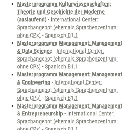
Masterprogramm Kulturwissenschaften:
Theorie und Geschichte der Moderne
(auslaufend)
-
International Center:
Sprachangebot (ehemals Sprachenzentrum;
ohne CPs)
-
Spanisch B1.1
Masterprogramm Management: Management
& Data Science
-
International Center:
Sprachangebot (ehemals Sprachenzentrum;
ohne CPs)
-
Spanisch B1.1
Masterprogramm Management: Management
& Engineering
-
International Center:
Sprachangebot (ehemals Sprachenzentrum;
ohne CPs)
-
Spanisch B1.1
Masterprogramm Management: Management
& Entrepreneurship
-
International Center:
Sprachangebot (ehemals Sprachenzentrum;
ohne CPs)
-
Spanisch B1.1