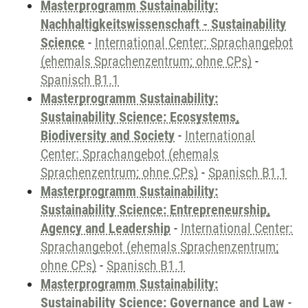
Masterprogramm Sustainability:
Nachhaltigkeitswissenschaft - Sustainability
Science
-
International Center: Sprachangebot
(ehemals Sprachenzentrum; ohne CPs)
-
Spanisch B1.1
Masterprogramm Sustainability:
Sustainability Science: Ecosystems,
Biodiversity and Society
-
International
Center: Sprachangebot (ehemals
Sprachenzentrum; ohne CPs)
-
Spanisch B1.1
Masterprogramm Sustainability:
Sustainability Science: Entrepreneurship,
Agency and Leadership
-
International Center:
Sprachangebot (ehemals Sprachenzentrum;
ohne CPs)
-
Spanisch B1.1
Masterprogramm Sustainability:
Sustainability Science: Governance and Law
-