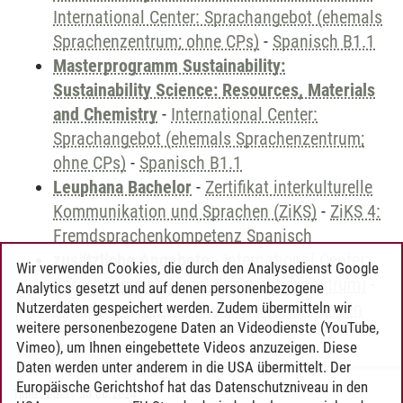
International Center: Sprachangebot (ehemals
Sprachenzentrum; ohne CPs)
-
Spanisch B1.1
Masterprogramm Sustainability:
Sustainability Science: Resources, Materials
and Chemistry
-
International Center:
Sprachangebot (ehemals Sprachenzentrum;
ohne CPs)
-
Spanisch B1.1
Leuphana Bachelor
-
Zertifikat interkulturelle
Kommunikation und Sprachen (ZiKS)
-
ZiKS 4:
Fremdsprachenkompetenz Spanisch
zusätzliche Angebote
-
International Center:
Wir verwenden Cookies, die durch den Analysedienst Google
Sprachangebot (ehemals Sprachenzentrum)
-
Analytics gesetzt und auf denen personenbezogene
Sprachangebot und Sonderveranstaltungen
Nutzerdaten gespeichert werden. Zudem übermitteln wir
weitere personenbezogene Daten an Videodienste (YouTube,
Vimeo), um Ihnen eingebettete Videos anzuzeigen. Diese
Daten werden unter anderem in die USA übermittelt. Der
Europäische Gerichtshof hat das Datenschutzniveau in den
Timo Leder
/
30.06.2024