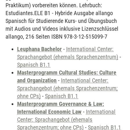
Praktikum) vorbereiten können. Lehrbuch:
Estudiantes.ELE B1 - Hybride Ausgabe allango
Spanisch für Studierende Kurs- und Übungsbuch
mit Audios und Videos inklusive Lizenzschlüssel
allango, 216 Seiten ISBN 978-3-12-515099-7
Leuphana Bachelor
-
International Center:
Sprachangebot (ehemals Sprachenzentrum)
-
Spanisch B1.1
Masterprogramm Cultural Studies: Culture
and Organization
-
International Center:
Sprachangebot (ehemals Sprachenzentrum;
ohne CPs)
-
Spanisch B1.1
Masterprogramm Governance & Law:
International Economic Law
-
International
Center: Sprachangebot (ehemals
Sprachenzentrum; ohne CPs)
-
Spanisch B1.1