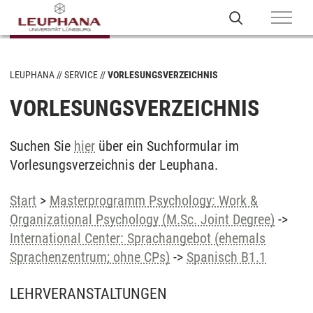
LEUPHANA
SERVICE
VORLESUNGSVERZEICHNIS
VORLESUNGSVERZEICHNIS
Suchen Sie
hier
über ein Suchformular im
Vorlesungsverzeichnis der Leuphana.
Start
>
Masterprogramm Psychology: Work &
Organizational Psychology (M.Sc. Joint Degree)
->
International Center: Sprachangebot (ehemals
Sprachenzentrum; ohne CPs)
->
Spanisch B1.1
LEHRVERANSTALTUNGEN