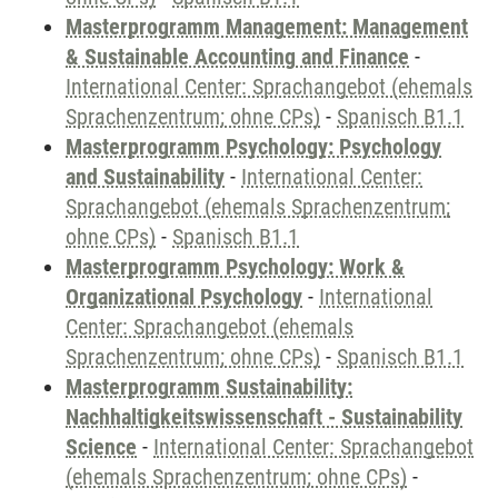
Masterprogramm Management: Management
& Sustainable Accounting and Finance
-
International Center: Sprachangebot (ehemals
Sprachenzentrum; ohne CPs)
-
Spanisch B1.1
Masterprogramm Psychology: Psychology
and Sustainability
-
International Center:
Sprachangebot (ehemals Sprachenzentrum;
ohne CPs)
-
Spanisch B1.1
Masterprogramm Psychology: Work &
Organizational Psychology
-
International
Center: Sprachangebot (ehemals
Sprachenzentrum; ohne CPs)
-
Spanisch B1.1
Masterprogramm Sustainability:
Nachhaltigkeitswissenschaft - Sustainability
Science
-
International Center: Sprachangebot
(ehemals Sprachenzentrum; ohne CPs)
-