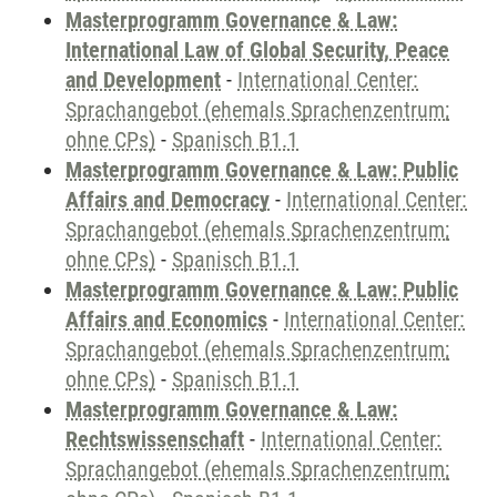
Masterprogramm Governance & Law:
International Law of Global Security, Peace
and Development
-
International Center:
Sprachangebot (ehemals Sprachenzentrum;
ohne CPs)
-
Spanisch B1.1
Masterprogramm Governance & Law: Public
Affairs and Democracy
-
International Center:
Sprachangebot (ehemals Sprachenzentrum;
ohne CPs)
-
Spanisch B1.1
Masterprogramm Governance & Law: Public
Affairs and Economics
-
International Center:
Sprachangebot (ehemals Sprachenzentrum;
ohne CPs)
-
Spanisch B1.1
Masterprogramm Governance & Law:
Rechtswissenschaft
-
International Center:
Sprachangebot (ehemals Sprachenzentrum;