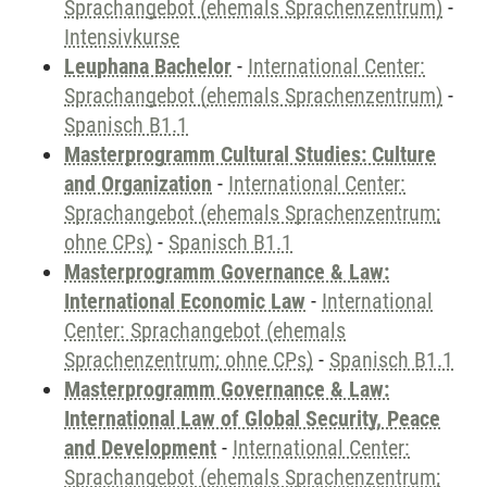
Sprachangebot (ehemals Sprachenzentrum)
-
Intensivkurse
Leuphana Bachelor
-
International Center:
Sprachangebot (ehemals Sprachenzentrum)
-
Spanisch B1.1
Masterprogramm Cultural Studies: Culture
and Organization
-
International Center:
Sprachangebot (ehemals Sprachenzentrum;
ohne CPs)
-
Spanisch B1.1
Masterprogramm Governance & Law:
International Economic Law
-
International
Center: Sprachangebot (ehemals
Sprachenzentrum; ohne CPs)
-
Spanisch B1.1
Masterprogramm Governance & Law:
International Law of Global Security, Peace
and Development
-
International Center:
Sprachangebot (ehemals Sprachenzentrum;