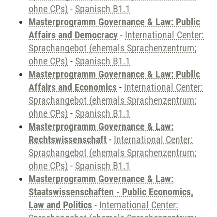
ohne CPs)
-
Spanisch B1.1
Masterprogramm Governance & Law: Public
Affairs and Democracy
-
International Center:
Sprachangebot (ehemals Sprachenzentrum;
ohne CPs)
-
Spanisch B1.1
Masterprogramm Governance & Law: Public
Affairs and Economics
-
International Center:
Sprachangebot (ehemals Sprachenzentrum;
ohne CPs)
-
Spanisch B1.1
Masterprogramm Governance & Law:
Rechtswissenschaft
-
International Center:
Sprachangebot (ehemals Sprachenzentrum;
ohne CPs)
-
Spanisch B1.1
Masterprogramm Governance & Law:
Staatswissenschaften - Public Economics,
Law and Politics
-
International Center: