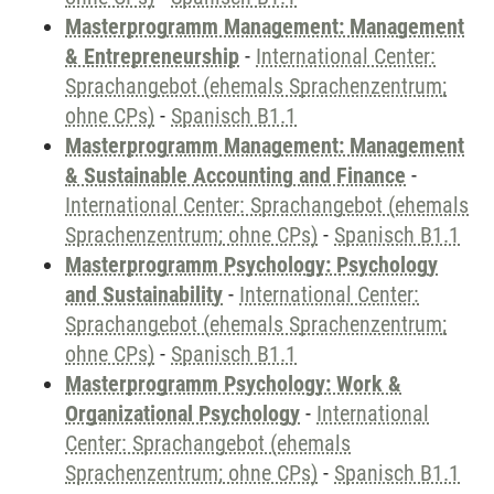
Masterprogramm Management: Management
& Entrepreneurship
-
International Center:
Sprachangebot (ehemals Sprachenzentrum;
ohne CPs)
-
Spanisch B1.1
Masterprogramm Management: Management
& Sustainable Accounting and Finance
-
International Center: Sprachangebot (ehemals
Sprachenzentrum; ohne CPs)
-
Spanisch B1.1
Masterprogramm Psychology: Psychology
and Sustainability
-
International Center:
Sprachangebot (ehemals Sprachenzentrum;
ohne CPs)
-
Spanisch B1.1
Masterprogramm Psychology: Work &
Organizational Psychology
-
International
Center: Sprachangebot (ehemals
Sprachenzentrum; ohne CPs)
-
Spanisch B1.1