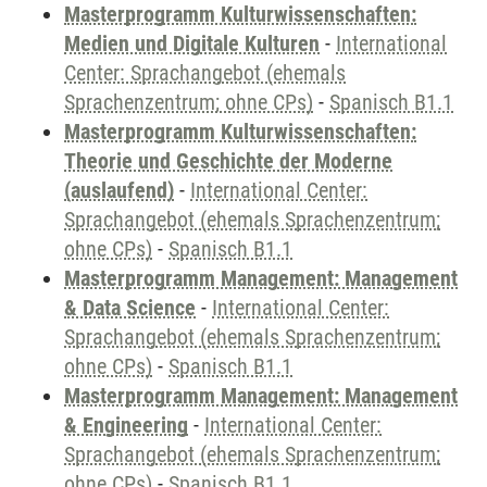
Masterprogramm Kulturwissenschaften:
Medien und Digitale Kulturen
-
International
Center: Sprachangebot (ehemals
Sprachenzentrum; ohne CPs)
-
Spanisch B1.1
Masterprogramm Kulturwissenschaften:
Theorie und Geschichte der Moderne
(auslaufend)
-
International Center:
Sprachangebot (ehemals Sprachenzentrum;
ohne CPs)
-
Spanisch B1.1
Masterprogramm Management: Management
& Data Science
-
International Center:
Sprachangebot (ehemals Sprachenzentrum;
ohne CPs)
-
Spanisch B1.1
Masterprogramm Management: Management
& Engineering
-
International Center:
Sprachangebot (ehemals Sprachenzentrum;
ohne CPs)
-
Spanisch B1.1