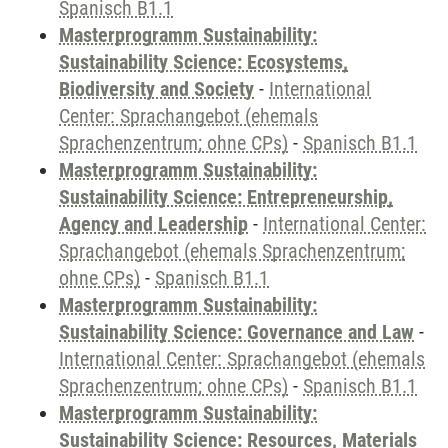
Spanisch B1.1
Masterprogramm Sustainability:
Sustainability Science: Ecosystems,
Biodiversity and Society
-
International
Center: Sprachangebot (ehemals
Sprachenzentrum; ohne CPs)
-
Spanisch B1.1
Masterprogramm Sustainability:
Sustainability Science: Entrepreneurship,
Agency and Leadership
-
International Center:
Sprachangebot (ehemals Sprachenzentrum;
ohne CPs)
-
Spanisch B1.1
Masterprogramm Sustainability:
Sustainability Science: Governance and Law
-
International Center: Sprachangebot (ehemals
Sprachenzentrum; ohne CPs)
-
Spanisch B1.1
Masterprogramm Sustainability:
Sustainability Science: Resources, Materials