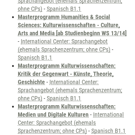
Sprachangebot (ehemals Sprachenzentrum;
ohne CPs)
-
Spanisch B1.1
Masterprogramm Humanities & Social
Sciences: Kulturwissenschaften - Culture,
Arts and Media [ab Studienbeginn WS 13/14]
-
International Center: Sprachangebot
(ehemals Sprachenzentrum; ohne CPs)
-
Spanisch B1.1
Masterprogramm Kulturwissenschaften:
Kritik der Gegenwart - Künste, Theorie,
Geschichte
-
International Center:
Sprachangebot (ehemals Sprachenzentrum;
ohne CPs)
-
Spanisch B1.1
Masterprogramm Kulturwissenschaften:
Medien und Digitale Kulturen
-
International
Center: Sprachangebot (ehemals
Sprachenzentrum; ohne CPs)
-
Spanisch B1.1