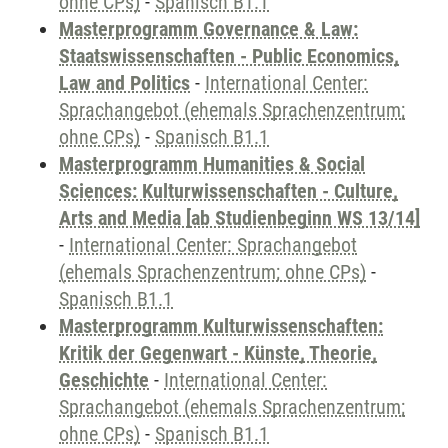
ohne CPs)
-
Spanisch B1.1
Masterprogramm Governance & Law:
Staatswissenschaften - Public Economics,
Law and Politics
-
International Center:
Sprachangebot (ehemals Sprachenzentrum;
ohne CPs)
-
Spanisch B1.1
Masterprogramm Humanities & Social
Sciences: Kulturwissenschaften - Culture,
Arts and Media [ab Studienbeginn WS 13/14]
-
International Center: Sprachangebot
(ehemals Sprachenzentrum; ohne CPs)
-
Spanisch B1.1
Masterprogramm Kulturwissenschaften:
Kritik der Gegenwart - Künste, Theorie,
Geschichte
-
International Center:
Sprachangebot (ehemals Sprachenzentrum;
ohne CPs)
-
Spanisch B1.1