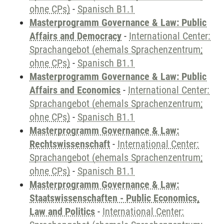
ohne CPs)
-
Spanisch B1.1
Masterprogramm Governance & Law: Public
Affairs and Democracy
-
International Center:
Sprachangebot (ehemals Sprachenzentrum;
ohne CPs)
-
Spanisch B1.1
Masterprogramm Governance & Law: Public
Affairs and Economics
-
International Center:
Sprachangebot (ehemals Sprachenzentrum;
ohne CPs)
-
Spanisch B1.1
Masterprogramm Governance & Law:
Rechtswissenschaft
-
International Center:
Sprachangebot (ehemals Sprachenzentrum;
ohne CPs)
-
Spanisch B1.1
Masterprogramm Governance & Law:
Staatswissenschaften - Public Economics,
Law and Politics
-
International Center: