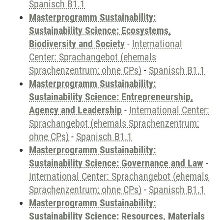
Spanisch B1.1
Masterprogramm Sustainability:
Sustainability Science: Ecosystems,
Biodiversity and Society
-
International
Center: Sprachangebot (ehemals
Sprachenzentrum; ohne CPs)
-
Spanisch B1.1
Masterprogramm Sustainability:
Sustainability Science: Entrepreneurship,
Agency and Leadership
-
International Center:
Sprachangebot (ehemals Sprachenzentrum;
ohne CPs)
-
Spanisch B1.1
Masterprogramm Sustainability:
Sustainability Science: Governance and Law
-
International Center: Sprachangebot (ehemals
Sprachenzentrum; ohne CPs)
-
Spanisch B1.1
Masterprogramm Sustainability:
Sustainability Science: Resources, Materials