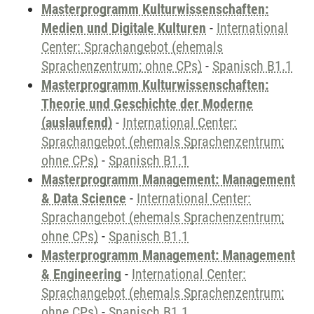
Masterprogramm Kulturwissenschaften:
Medien und Digitale Kulturen
-
International
Center: Sprachangebot (ehemals
Sprachenzentrum; ohne CPs)
-
Spanisch B1.1
Masterprogramm Kulturwissenschaften:
Theorie und Geschichte der Moderne
(auslaufend)
-
International Center:
Sprachangebot (ehemals Sprachenzentrum;
ohne CPs)
-
Spanisch B1.1
Masterprogramm Management: Management
& Data Science
-
International Center:
Sprachangebot (ehemals Sprachenzentrum;
ohne CPs)
-
Spanisch B1.1
Masterprogramm Management: Management
& Engineering
-
International Center:
Sprachangebot (ehemals Sprachenzentrum;
ohne CPs)
-
Spanisch B1.1