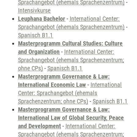
Sprachangebot (ehemals Sprachenzentrum)
-
Intensivkurse
Leuphana Bachelor
-
International Center:
Sprachangebot (ehemals Sprachenzentrum)
-
Spanisch B1.1
Masterprogramm Cultural Studies: Culture
and Organization
-
International Center:
Sprachangebot (ehemals Sprachenzentrum;
ohne CPs)
-
Spanisch B1.1
Masterprogramm Governance & Law:
International Economic Law
-
International
Center: Sprachangebot (ehemals
Sprachenzentrum; ohne CPs)
-
Spanisch B1.1
Masterprogramm Governance & Law:
International Law of Global Security, Peace
and Development
-
International Center:
Sprachangebot (ehemals Sprachenzentrum;