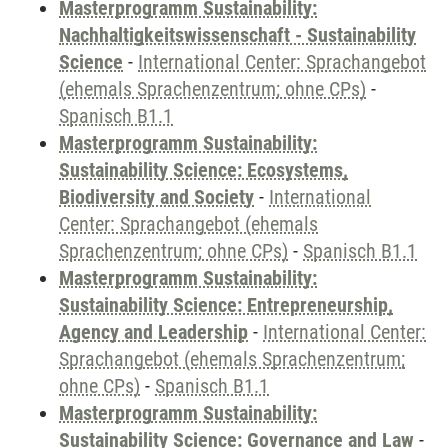
Masterprogramm Sustainability:
Nachhaltigkeitswissenschaft - Sustainability
Science
-
International Center: Sprachangebot
(ehemals Sprachenzentrum; ohne CPs)
-
Spanisch B1.1
Masterprogramm Sustainability:
Sustainability Science: Ecosystems,
Biodiversity and Society
-
International
Center: Sprachangebot (ehemals
Sprachenzentrum; ohne CPs)
-
Spanisch B1.1
Masterprogramm Sustainability:
Sustainability Science: Entrepreneurship,
Agency and Leadership
-
International Center:
Sprachangebot (ehemals Sprachenzentrum;
ohne CPs)
-
Spanisch B1.1
Masterprogramm Sustainability:
Sustainability Science: Governance and Law
-