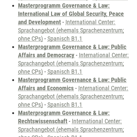
Masterprogramm Governance & Law:
International Law of Global Security, Peace
and Development
-
International Center:
Sprachangebot (ehemals Sprachenzentrum;
ohne CPs)
-
Spanisch B1.1
Masterprogramm Governance & Law: Public
Affairs and Democracy
-
International Center:
Sprachangebot (ehemals Sprachenzentrum;
ohne CPs)
-
Spanisch B1.1
Masterprogramm Governance & Law: Public
Affairs and Economics
-
International Center:
Sprachangebot (ehemals Sprachenzentrum;
ohne CPs)
-
Spanisch B1.1
Masterprogramm Governance & Law:
Rechtswissenschaft
-
International Center:
Sprachangebot (ehemals Sprachenzentrum;