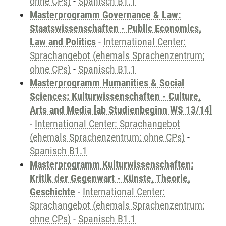
ohne CPs)
-
Spanisch B1.1
Masterprogramm Governance & Law:
Staatswissenschaften - Public Economics,
Law and Politics
-
International Center:
Sprachangebot (ehemals Sprachenzentrum;
ohne CPs)
-
Spanisch B1.1
Masterprogramm Humanities & Social
Sciences: Kulturwissenschaften - Culture,
Arts and Media [ab Studienbeginn WS 13/14]
-
International Center: Sprachangebot
(ehemals Sprachenzentrum; ohne CPs)
-
Spanisch B1.1
Masterprogramm Kulturwissenschaften:
Kritik der Gegenwart - Künste, Theorie,
Geschichte
-
International Center:
Sprachangebot (ehemals Sprachenzentrum;
ohne CPs)
-
Spanisch B1.1