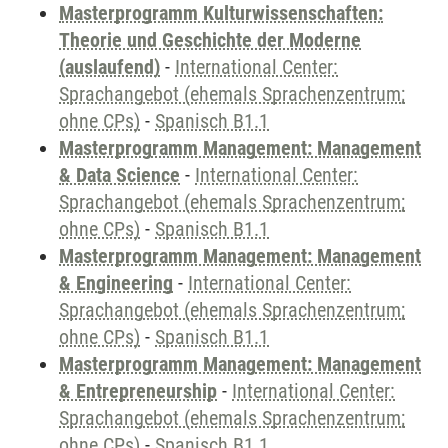
Masterprogramm Kulturwissenschaften:
Theorie und Geschichte der Moderne
(auslaufend)
-
International Center:
Sprachangebot (ehemals Sprachenzentrum;
ohne CPs)
-
Spanisch B1.1
Masterprogramm Management: Management
& Data Science
-
International Center:
Sprachangebot (ehemals Sprachenzentrum;
ohne CPs)
-
Spanisch B1.1
Masterprogramm Management: Management
& Engineering
-
International Center:
Sprachangebot (ehemals Sprachenzentrum;
ohne CPs)
-
Spanisch B1.1
Masterprogramm Management: Management
& Entrepreneurship
-
International Center:
Sprachangebot (ehemals Sprachenzentrum;
ohne CPs)
-
Spanisch B1.1