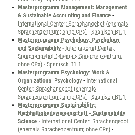
Masterprogramm Management: Management
& Sustainable Accounting and Finance
-
International Center: Sprachangebot (ehemals
Sprachenzentrum; ohne CPs)
-
Spanisch B1.1
Masterprogramm Psychology: Psychology
and Sustainability
-
International Center:
Sprachangebot (ehemals Sprachenzentrum;
ohne CPs)
-
Spanisch B1.1
Masterprogramm Psychology: Work &
Organizational Psychology
-
International
Center: Sprachangebot (ehemals
Sprachenzentrum; ohne CPs)
-
Spanisch B1.1
Masterprogramm Sustainability:
Nachhaltigkeitswissenschaft - Sustainability
Science
-
International Center: Sprachangebot
(ehemals Sprachenzentrum; ohne CPs)
-