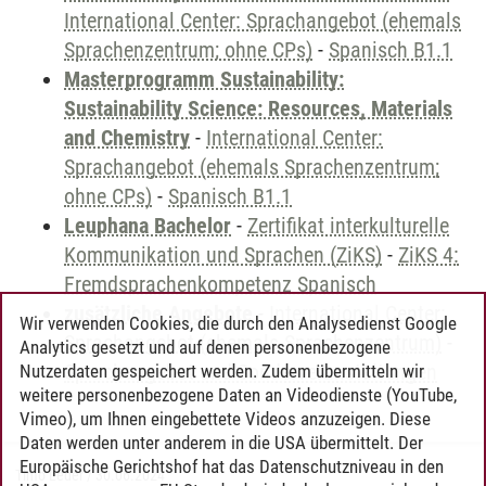
International Center: Sprachangebot (ehemals
Sprachenzentrum; ohne CPs)
-
Spanisch B1.1
Masterprogramm Sustainability:
Sustainability Science: Resources, Materials
and Chemistry
-
International Center:
Sprachangebot (ehemals Sprachenzentrum;
ohne CPs)
-
Spanisch B1.1
Leuphana Bachelor
-
Zertifikat interkulturelle
Kommunikation und Sprachen (ZiKS)
-
ZiKS 4:
Fremdsprachenkompetenz Spanisch
zusätzliche Angebote
-
International Center:
Wir verwenden Cookies, die durch den Analysedienst Google
Sprachangebot (ehemals Sprachenzentrum)
-
Analytics gesetzt und auf denen personenbezogene
Sprachangebot und Sonderveranstaltungen
Nutzerdaten gespeichert werden. Zudem übermitteln wir
weitere personenbezogene Daten an Videodienste (YouTube,
Vimeo), um Ihnen eingebettete Videos anzuzeigen. Diese
Daten werden unter anderem in die USA übermittelt. Der
Europäische Gerichtshof hat das Datenschutzniveau in den
Timo Leder
/
30.06.2024