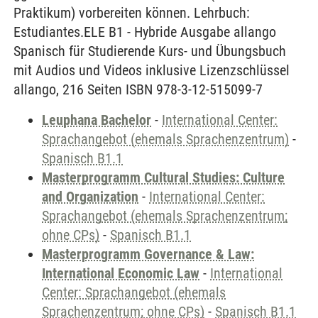
Praktikum) vorbereiten können. Lehrbuch:
Estudiantes.ELE B1 - Hybride Ausgabe allango
Spanisch für Studierende Kurs- und Übungsbuch
mit Audios und Videos inklusive Lizenzschlüssel
allango, 216 Seiten ISBN 978-3-12-515099-7
Leuphana Bachelor
-
International Center:
Sprachangebot (ehemals Sprachenzentrum)
-
Spanisch B1.1
Masterprogramm Cultural Studies: Culture
and Organization
-
International Center:
Sprachangebot (ehemals Sprachenzentrum;
ohne CPs)
-
Spanisch B1.1
Masterprogramm Governance & Law:
International Economic Law
-
International
Center: Sprachangebot (ehemals
Sprachenzentrum; ohne CPs)
-
Spanisch B1.1