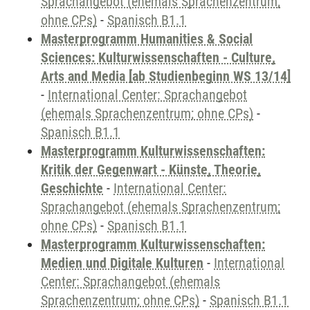
Sprachangebot (ehemals Sprachenzentrum;
ohne CPs)
-
Spanisch B1.1
Masterprogramm Humanities & Social
Sciences: Kulturwissenschaften - Culture,
Arts and Media [ab Studienbeginn WS 13/14]
-
International Center: Sprachangebot
(ehemals Sprachenzentrum; ohne CPs)
-
Spanisch B1.1
Masterprogramm Kulturwissenschaften:
Kritik der Gegenwart - Künste, Theorie,
Geschichte
-
International Center:
Sprachangebot (ehemals Sprachenzentrum;
ohne CPs)
-
Spanisch B1.1
Masterprogramm Kulturwissenschaften:
Medien und Digitale Kulturen
-
International
Center: Sprachangebot (ehemals
Sprachenzentrum; ohne CPs)
-
Spanisch B1.1