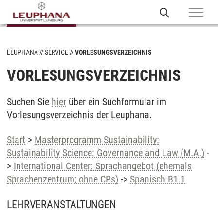
LEUPHANA
SERVICE
VORLESUNGSVERZEICHNIS
VORLESUNGSVERZEICHNIS
Suchen Sie
hier
über ein Suchformular im
Vorlesungsverzeichnis der Leuphana.
Start
>
Masterprogramm Sustainability:
Sustainability Science: Governance and Law (M.A.)
-
>
International Center: Sprachangebot (ehemals
Sprachenzentrum; ohne CPs)
->
Spanisch B1.1
LEHRVERANSTALTUNGEN