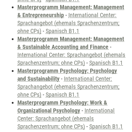
Masterprogramm Management: Management
& Entrepreneurship
-
International Center:
Sprachangebot (ehemals Sprachenzentrum;
ohne CPs)
-
Spanisch B1.1
Masterprogramm Management: Management
& Sustainable Accounting and Finance
-
International Center: Sprachangebot (ehemals
Sprachenzentrum; ohne CPs)
-
Spanisch B1.1
Masterprogramm Psychology: Psychology
and Sustainability
-
International Center:
Sprachangebot (ehemals Sprachenzentrum;
ohne CPs)
-
Spanisch B1.1
Masterprogramm Psychology: Work &
Organizational Psychology
-
International
Center: Sprachangebot (ehemals
Sprachenzentrum; ohne CPs)
-
Spanisch B1.1