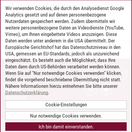
zusätzliche Angebote
-
International Center:
Wir verwenden Cookies, die durch den Analysedienst Google
Sprachangebot (ehemals Sprachenzentrum)
-
Analytics gesetzt und auf denen personenbezogene
Sprachangebot und Sonderveranstaltungen
Nutzerdaten gespeichert werden. Zudem übermitteln wir
weitere personenbezogene Daten an Videodienste (YouTube,
Vimeo), um Ihnen eingebettete Videos anzuzeigen. Diese
Daten werden unter anderem in die USA übermittelt. Der
Europäische Gerichtshof hat das Datenschutzniveau in den
Timo Leder
/
30.06.2024
USA, gemessen an EU-Standards, jedoch als unzureichend
eingeschätzt. Es besteht auch die Möglichkeit, dass Ihre
Daten dann durch US-Behörden verarbeitet werden können.
KONTAKT
Wenn Sie auf "Nur notwendige Cookies verwenden" klicken,
findet die vorgehend beschriebene Übermittlung nicht statt.
LEUPHANA ALS ARBEITGEBER
Nähere Informationen hierzu entnehmen Sie bitte unserer
INTRANET
Datenschutzerklärung
.
IMPRESSUM
Cookie-Einstellungen
DATENSCHUTZ
BARRIEREFREIHEIT
Nur notwendige Cookies verwenden.
COOKIE-EINSTELLUNGEN
Ich bin damit einverstanden.