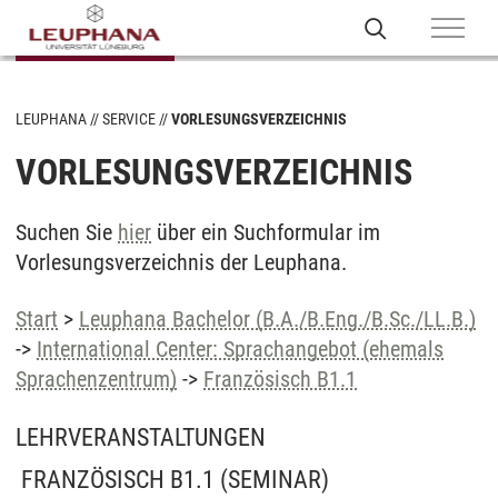
LEUPHANA
SERVICE
VORLESUNGSVERZEICHNIS
VORLESUNGSVERZEICHNIS
Suchen Sie
hier
über ein Suchformular im
Vorlesungsverzeichnis der Leuphana.
Start
>
Leuphana Bachelor (B.A./B.Eng./B.Sc./LL.B.)
->
International Center: Sprachangebot (ehemals
Sprachenzentrum)
->
Französisch B1.1
LEHRVERANSTALTUNGEN
FRANZÖSISCH B1.1
(SEMINAR)