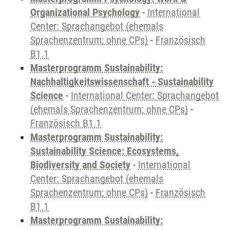
Organizational Psychology
-
International
Center: Sprachangebot (ehemals
Sprachenzentrum; ohne CPs)
-
Französisch
B1.1
Masterprogramm Sustainability:
Nachhaltigkeitswissenschaft - Sustainability
Science
-
International Center: Sprachangebot
(ehemals Sprachenzentrum; ohne CPs)
-
Französisch B1.1
Masterprogramm Sustainability:
Sustainability Science: Ecosystems,
Biodiversity and Society
-
International
Center: Sprachangebot (ehemals
Sprachenzentrum; ohne CPs)
-
Französisch
B1.1
Masterprogramm Sustainability: