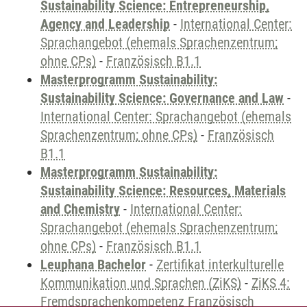
Sustainability Science: Entrepreneurship,
Agency and Leadership
-
International Center:
Sprachangebot (ehemals Sprachenzentrum;
ohne CPs)
-
Französisch B1.1
Masterprogramm Sustainability:
Sustainability Science: Governance and Law
-
International Center: Sprachangebot (ehemals
Sprachenzentrum; ohne CPs)
-
Französisch
B1.1
Masterprogramm Sustainability:
Sustainability Science: Resources, Materials
and Chemistry
-
International Center:
Sprachangebot (ehemals Sprachenzentrum;
ohne CPs)
-
Französisch B1.1
Leuphana Bachelor
-
Zertifikat interkulturelle
Kommunikation und Sprachen (ZiKS)
-
ZiKS 4:
Fremdsprachenkompetenz Französisch