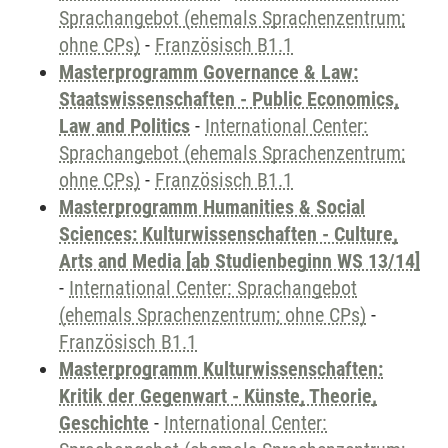
Sprachangebot (ehemals Sprachenzentrum;
ohne CPs)
-
Französisch B1.1
Masterprogramm Governance & Law:
Staatswissenschaften - Public Economics,
Law and Politics
-
International Center:
Sprachangebot (ehemals Sprachenzentrum;
ohne CPs)
-
Französisch B1.1
Masterprogramm Humanities & Social
Sciences: Kulturwissenschaften - Culture,
Arts and Media [ab Studienbeginn WS 13/14]
-
International Center: Sprachangebot
(ehemals Sprachenzentrum; ohne CPs)
-
Französisch B1.1
Masterprogramm Kulturwissenschaften:
Kritik der Gegenwart - Künste, Theorie,
Geschichte
-
International Center: