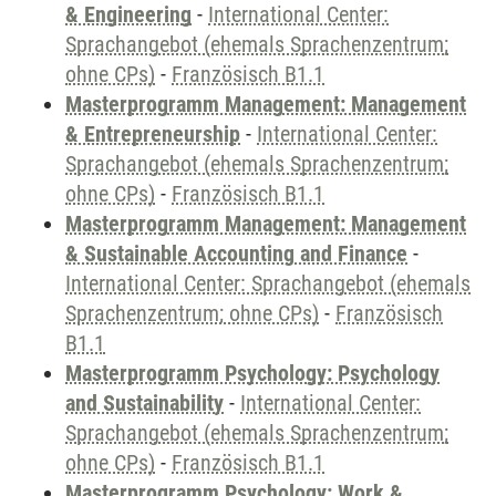
& Engineering
-
International Center:
Sprachangebot (ehemals Sprachenzentrum;
ohne CPs)
-
Französisch B1.1
Masterprogramm Management: Management
& Entrepreneurship
-
International Center:
Sprachangebot (ehemals Sprachenzentrum;
ohne CPs)
-
Französisch B1.1
Masterprogramm Management: Management
& Sustainable Accounting and Finance
-
International Center: Sprachangebot (ehemals
Sprachenzentrum; ohne CPs)
-
Französisch
B1.1
Masterprogramm Psychology: Psychology
and Sustainability
-
International Center:
Sprachangebot (ehemals Sprachenzentrum;
ohne CPs)
-
Französisch B1.1
Masterprogramm Psychology: Work &