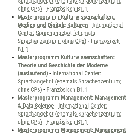
Sprachangebot (ehemals Sprachenzentrum;
ohne CPs)
-
Französisch B1.1
Masterprogramm Kulturwissenschaften:
Medien und Digitale Kulturen
-
International
Center: Sprachangebot (ehemals
Sprachenzentrum; ohne CPs)
-
Französisch
B1.1
Masterprogramm Kulturwissenschaften:
Theorie und Geschichte der Moderne
(auslaufend)
-
International Center:
Sprachangebot (ehemals Sprachenzentrum;
ohne CPs)
-
Französisch B1.1
Masterprogramm Management: Management
& Data Science
-
International Center:
Sprachangebot (ehemals Sprachenzentrum;
ohne CPs)
-
Französisch B1.1
Masterprogramm Management: Management