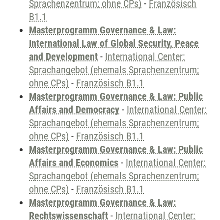
Sprachenzentrum; ohne CPs)
-
Französisch
B1.1
Masterprogramm Governance & Law:
International Law of Global Security, Peace
and Development
-
International Center:
Sprachangebot (ehemals Sprachenzentrum;
ohne CPs)
-
Französisch B1.1
Masterprogramm Governance & Law: Public
Affairs and Democracy
-
International Center:
Sprachangebot (ehemals Sprachenzentrum;
ohne CPs)
-
Französisch B1.1
Masterprogramm Governance & Law: Public
Affairs and Economics
-
International Center:
Sprachangebot (ehemals Sprachenzentrum;
ohne CPs)
-
Französisch B1.1
Masterprogramm Governance & Law:
Rechtswissenschaft
-
International Center: