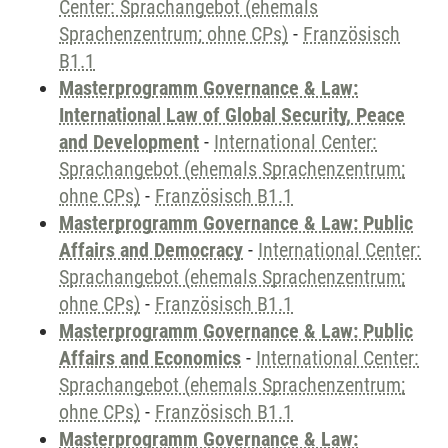
Center: Sprachangebot (ehemals
Sprachenzentrum; ohne CPs)
-
Französisch
B1.1
Masterprogramm Governance & Law:
International Law of Global Security, Peace
and Development
-
International Center:
Sprachangebot (ehemals Sprachenzentrum;
ohne CPs)
-
Französisch B1.1
Masterprogramm Governance & Law: Public
Affairs and Democracy
-
International Center:
Sprachangebot (ehemals Sprachenzentrum;
ohne CPs)
-
Französisch B1.1
Masterprogramm Governance & Law: Public
Affairs and Economics
-
International Center:
Sprachangebot (ehemals Sprachenzentrum;
ohne CPs)
-
Französisch B1.1
Masterprogramm Governance & Law: