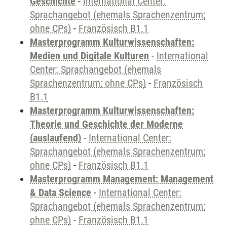
Geschichte
-
International Center:
Sprachangebot (ehemals Sprachenzentrum;
ohne CPs)
-
Französisch B1.1
Masterprogramm Kulturwissenschaften:
Medien und Digitale Kulturen
-
International
Center: Sprachangebot (ehemals
Sprachenzentrum; ohne CPs)
-
Französisch
B1.1
Masterprogramm Kulturwissenschaften:
Theorie und Geschichte der Moderne
(auslaufend)
-
International Center:
Sprachangebot (ehemals Sprachenzentrum;
ohne CPs)
-
Französisch B1.1
Masterprogramm Management: Management
& Data Science
-
International Center:
Sprachangebot (ehemals Sprachenzentrum;
ohne CPs)
-
Französisch B1.1