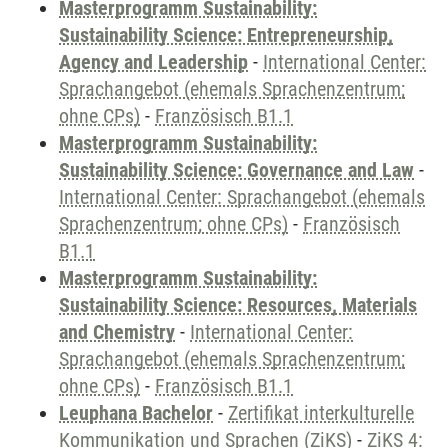
Masterprogramm Sustainability:
Sustainability Science: Entrepreneurship,
Agency and Leadership
-
International Center:
Sprachangebot (ehemals Sprachenzentrum;
ohne CPs)
-
Französisch B1.1
Masterprogramm Sustainability:
Sustainability Science: Governance and Law
-
International Center: Sprachangebot (ehemals
Sprachenzentrum; ohne CPs)
-
Französisch
B1.1
Masterprogramm Sustainability:
Sustainability Science: Resources, Materials
and Chemistry
-
International Center:
Sprachangebot (ehemals Sprachenzentrum;
ohne CPs)
-
Französisch B1.1
Leuphana Bachelor
-
Zertifikat interkulturelle
Kommunikation und Sprachen (ZiKS)
-
ZiKS 4: