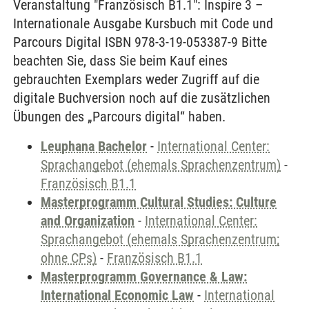
Veranstaltung "Französisch B1.1": Inspire 3 –
Internationale Ausgabe Kursbuch mit Code und
Parcours Digital ISBN 978-3-19-053387-9 Bitte
beachten Sie, dass Sie beim Kauf eines
gebrauchten Exemplars weder Zugriff auf die
digitale Buchversion noch auf die zusätzlichen
Übungen des „Parcours digital“ haben.
Leuphana Bachelor
-
International Center:
Sprachangebot (ehemals Sprachenzentrum)
-
Französisch B1.1
Masterprogramm Cultural Studies: Culture
and Organization
-
International Center:
Sprachangebot (ehemals Sprachenzentrum;
ohne CPs)
-
Französisch B1.1
Masterprogramm Governance & Law:
International Economic Law
-
International