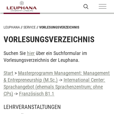
LEUPHANA
SERVICE
VORLESUNGSVERZEICHNIS
VORLESUNGSVERZEICHNIS
Suchen Sie
hier
über ein Suchformular im
Vorlesungsverzeichnis der Leuphana.
Start
>
Masterprogramm Management: Management
& Entrepreneurship (M.Sc.)
->
International Center:
Sprachangebot (ehemals Sprachenzentrum; ohne
CPs)
->
Französisch B1.1
LEHRVERANSTALTUNGEN