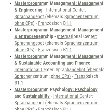
Masterprogramm Management: Management
& Engineering
-
International Center:
Sprachangebot (ehemals Sprachenzentrum;
ohne CPs)
-
Französisch B1.1
Masterprogramm Management: Management
& Entrepreneurship
-
International Center:
Sprachangebot (ehemals Sprachenzentrum;
ohne CPs)
-
Französisch B1.1
Masterprogramm Management: Management
& Sustainable Accounting and Finance
-
International Center: Sprachangebot (ehemals
Sprachenzentrum; ohne CPs)
-
Französisch
B1.1
Masterprogramm Psychology: Psychology
and Sustainability
-
International Center:
Sprachangebot (ehemals Sprachenzentrum;
ohne CPs)
-
Französisch B1.1