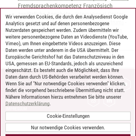
Fremdsprachenkompetenz Französisch
zusätzliche Angebote
-
International Center:
Wir verwenden Cookies, die durch den Analysedienst Google
Sprachangebot (ehemals Sprachenzentrum)
-
Analytics gesetzt und auf denen personenbezogene
Sprachangebot und Sonderveranstaltungen
Nutzerdaten gespeichert werden. Zudem übermitteln wir
weitere personenbezogene Daten an Videodienste (YouTube,
Vimeo), um Ihnen eingebettete Videos anzuzeigen. Diese
Daten werden unter anderem in die USA übermittelt. Der
Europäische Gerichtshof hat das Datenschutzniveau in den
Timo Leder
/
30.06.2024
USA, gemessen an EU-Standards, jedoch als unzureichend
eingeschätzt. Es besteht auch die Möglichkeit, dass Ihre
Daten dann durch US-Behörden verarbeitet werden können.
KONTAKT
Wenn Sie auf "Nur notwendige Cookies verwenden" klicken,
findet die vorgehend beschriebene Übermittlung nicht statt.
LEUPHANA ALS ARBEITGEBER
Nähere Informationen hierzu entnehmen Sie bitte unserer
INTRANET
Datenschutzerklärung
.
IMPRESSUM
Cookie-Einstellungen
DATENSCHUTZ
BARRIEREFREIHEIT
Nur notwendige Cookies verwenden.
COOKIE-EINSTELLUNGEN