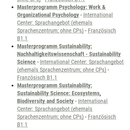
Masterprogramm Psychology: Work &
Organizational Psychology
-
International
Center: Sprachangebot (ehemals
Sprachenzentrum; ohne CPs)
-
Französisch
B1.1
Masterprogramm Sustainability:
Nachhaltigkeitswissenschaft - Sustainability
Science
-
International Center: Sprachangebot
(ehemals Sprachenzentrum; ohne CPs)
-
Französisch B1.1
Masterprogramm Sustainability:
Sustainability Science: Ecosystems,
Biodiversity and Society
-
International
Center: Sprachangebot (ehemals
Sprachenzentrum; ohne CPs)
-
Französisch
B1.1