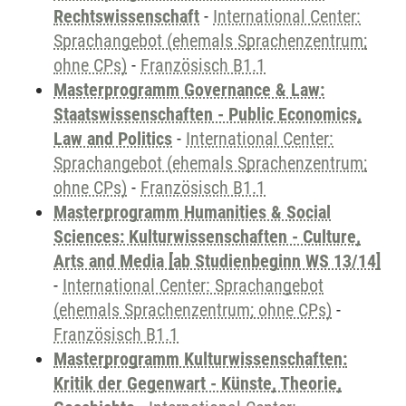
Rechtswissenschaft
-
International Center:
Sprachangebot (ehemals Sprachenzentrum;
ohne CPs)
-
Französisch B1.1
Masterprogramm Governance & Law:
Staatswissenschaften - Public Economics,
Law and Politics
-
International Center:
Sprachangebot (ehemals Sprachenzentrum;
ohne CPs)
-
Französisch B1.1
Masterprogramm Humanities & Social
Sciences: Kulturwissenschaften - Culture,
Arts and Media [ab Studienbeginn WS 13/14]
-
International Center: Sprachangebot
(ehemals Sprachenzentrum; ohne CPs)
-
Französisch B1.1
Masterprogramm Kulturwissenschaften:
Kritik der Gegenwart - Künste, Theorie,