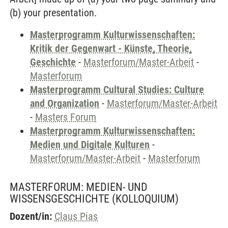
(b) your presentation.
Masterprogramm Kulturwissenschaften:
Kritik der Gegenwart - Künste, Theorie,
Geschichte
-
Masterforum/Master-Arbeit
-
Masterforum
Masterprogramm Cultural Studies: Culture
and Organization
-
Masterforum/Master-Arbeit
-
Masters Forum
Masterprogramm Kulturwissenschaften:
Medien und Digitale Kulturen
-
Masterforum/Master-Arbeit
-
Masterforum
MASTERFORUM: MEDIEN- UND
WISSENSGESCHICHTE
(KOLLOQUIUM)
Dozent/in:
Claus Pias