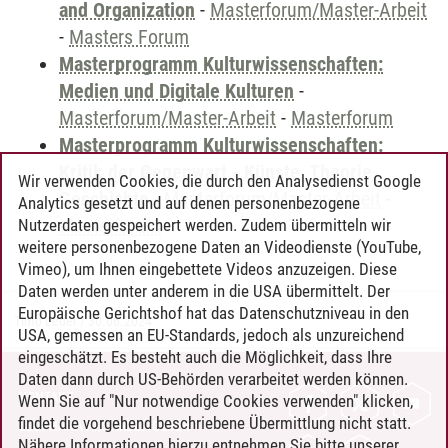
and Organization
-
Masterforum/Master-Arbeit
-
Masters Forum
Masterprogramm Kulturwissenschaften:
Medien und Digitale Kulturen
-
Masterforum/Master-Arbeit
-
Masterforum
Masterprogramm Kulturwissenschaften:
Kritik der Gegenwart - Künste, Theorie,
Wir verwenden Cookies, die durch den Analysedienst Google
Geschichte
-
Masterforum/Master-Arbeit
-
Analytics gesetzt und auf denen personenbezogene
Masterforum
Nutzerdaten gespeichert werden. Zudem übermitteln wir
weitere personenbezogene Daten an Videodienste (YouTube,
Vimeo), um Ihnen eingebettete Videos anzuzeigen. Diese
Daten werden unter anderem in die USA übermittelt. Der
Europäische Gerichtshof hat das Datenschutzniveau in den
Timo Leder
/
30.06.2024
USA, gemessen an EU-Standards, jedoch als unzureichend
eingeschätzt. Es besteht auch die Möglichkeit, dass Ihre
Daten dann durch US-Behörden verarbeitet werden können.
KONTAKT
Wenn Sie auf "Nur notwendige Cookies verwenden" klicken,
findet die vorgehend beschriebene Übermittlung nicht statt.
LEUPHANA ALS ARBEITGEBER
Nähere Informationen hierzu entnehmen Sie bitte unserer