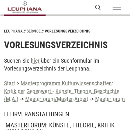
LEUPHANA
SERVICE
VORLESUNGSVERZEICHNIS
VORLESUNGSVERZEICHNIS
Suchen Sie
hier
über ein Suchformular im
Vorlesungsverzeichnis der Leuphana.
Start
>
Masterprogramm Kulturwissenschaften:
Kritik der Gegenwart - Künste, Theorie, Geschichte
(M.A.)
->
Masterforum/Master-Arbeit
->
Masterforum
LEHRVERANSTALTUNGEN
MASTERFORUM: KÜNSTE, THEORIE, KRITIK