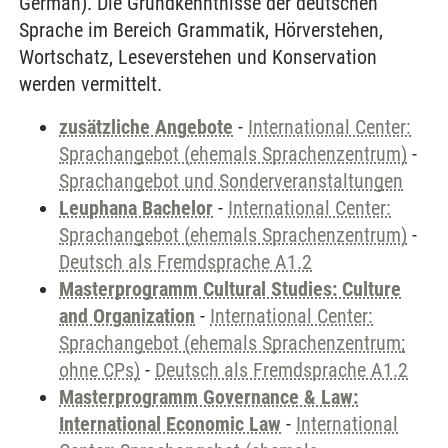
German). Die Grundkenntnisse der deutschen
Sprache im Bereich Grammatik, Hörverstehen,
Wortschatz, Leseverstehen und Konservation
werden vermittelt.
zusätzliche Angebote
-
International Center:
Sprachangebot (ehemals Sprachenzentrum)
-
Sprachangebot und Sonderveranstaltungen
Leuphana Bachelor
-
International Center:
Sprachangebot (ehemals Sprachenzentrum)
-
Deutsch als Fremdsprache A1.2
Masterprogramm Cultural Studies: Culture
and Organization
-
International Center:
Sprachangebot (ehemals Sprachenzentrum;
ohne CPs)
-
Deutsch als Fremdsprache A1.2
Masterprogramm Governance & Law:
International Economic Law
-
International