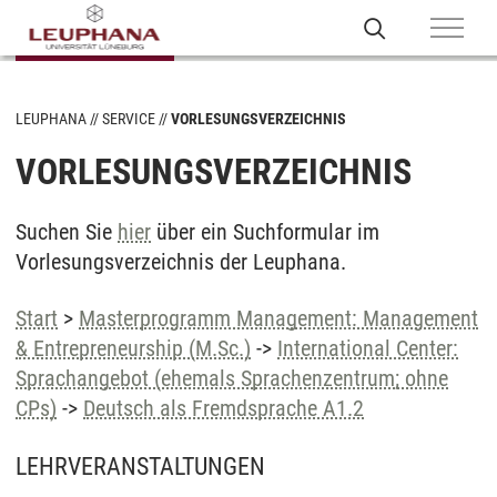
LEUPHANA
SERVICE
VORLESUNGSVERZEICHNIS
VORLESUNGSVERZEICHNIS
Suchen Sie
hier
über ein Suchformular im
Vorlesungsverzeichnis der Leuphana.
Start
>
Masterprogramm Management: Management
& Entrepreneurship (M.Sc.)
->
International Center:
Sprachangebot (ehemals Sprachenzentrum; ohne
CPs)
->
Deutsch als Fremdsprache A1.2
LEHRVERANSTALTUNGEN