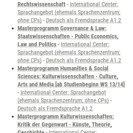
Rechtswissenschaft
-
International Center:
Sprachangebot (ehemals Sprachenzentrum;
ohne CPs)
-
Deutsch als Fremdsprache A1.2
Masterprogramm Governance & Law:
Staatswissenschaften - Public Economics,
Law and Politics
-
International Center:
Sprachangebot (ehemals Sprachenzentrum;
ohne CPs)
-
Deutsch als Fremdsprache A1.2
Masterprogramm Humanities & Social
Sciences: Kulturwissenschaften - Culture,
Arts and Media [ab Studienbeginn WS 13/14]
-
International Center: Sprachangebot
(ehemals Sprachenzentrum; ohne CPs)
-
Deutsch als Fremdsprache A1.2
Masterprogramm Kulturwissenschaften:
Kritik der Gegenwart - Künste, Theorie,
Geschichte
-
International Center: