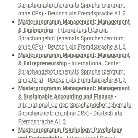
Sprachangebot (ehemals Sprachenzentrum;
ohne CPs)
-
Deutsch als Fremdsprache A1.2
Masterprogramm Management: Management
& Engineering
-
International Center:
Sprachangebot (ehemals Sprachenzentrum;
ohne CPs)
-
Deutsch als Fremdsprache A1.2
Masterprogramm Management: Management
& Entrepreneurship
-
International Center:
Sprachangebot (ehemals Sprachenzentrum;
ohne CPs)
-
Deutsch als Fremdsprache A1.2
Masterprogramm Management: Management
& Sustainable Accounting and Finance
-
International Center: Sprachangebot (ehemals
Sprachenzentrum; ohne CPs)
-
Deutsch als
Fremdsprache A1.2
Masterprogramm Psychology: Psychology