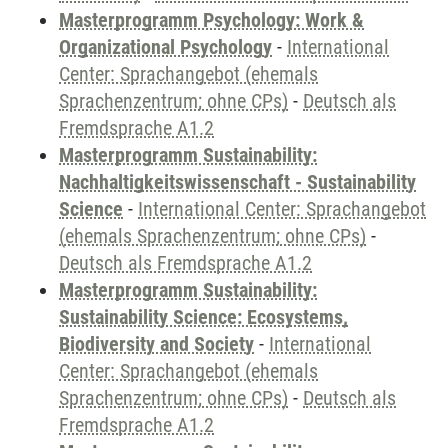
Masterprogramm Psychology: Work &
Organizational Psychology
-
International
Center: Sprachangebot (ehemals
Sprachenzentrum; ohne CPs)
-
Deutsch als
Fremdsprache A1.2
Masterprogramm Sustainability:
Nachhaltigkeitswissenschaft - Sustainability
Science
-
International Center: Sprachangebot
(ehemals Sprachenzentrum; ohne CPs)
-
Deutsch als Fremdsprache A1.2
Masterprogramm Sustainability:
Sustainability Science: Ecosystems,
Biodiversity and Society
-
International
Center: Sprachangebot (ehemals
Sprachenzentrum; ohne CPs)
-
Deutsch als
Fremdsprache A1.2