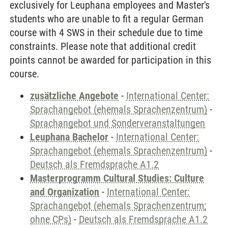
exclusively for Leuphana employees and Master's
students who are unable to fit a regular German
course with 4 SWS in their schedule due to time
constraints. Please note that additional credit
points cannot be awarded for participation in this
course.
zusätzliche Angebote
-
International Center:
Sprachangebot (ehemals Sprachenzentrum)
-
Sprachangebot und Sonderveranstaltungen
Leuphana Bachelor
-
International Center:
Sprachangebot (ehemals Sprachenzentrum)
-
Deutsch als Fremdsprache A1.2
Masterprogramm Cultural Studies: Culture
and Organization
-
International Center:
Sprachangebot (ehemals Sprachenzentrum;
ohne CPs)
-
Deutsch als Fremdsprache A1.2