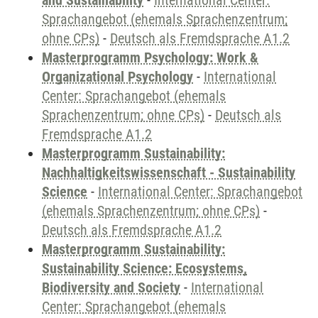
and Sustainability
-
International Center:
Sprachangebot (ehemals Sprachenzentrum;
ohne CPs)
-
Deutsch als Fremdsprache A1.2
Masterprogramm Psychology: Work &
Organizational Psychology
-
International
Center: Sprachangebot (ehemals
Sprachenzentrum; ohne CPs)
-
Deutsch als
Fremdsprache A1.2
Masterprogramm Sustainability:
Nachhaltigkeitswissenschaft - Sustainability
Science
-
International Center: Sprachangebot
(ehemals Sprachenzentrum; ohne CPs)
-
Deutsch als Fremdsprache A1.2
Masterprogramm Sustainability:
Sustainability Science: Ecosystems,
Biodiversity and Society
-
International
Center: Sprachangebot (ehemals