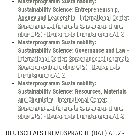
Masterprogramm Sustainability:
Sustainability Science: Entrepreneurship,
Agency and Leadership
-
International Center:
Sprachangebot (ehemals Sprachenzentrum;
ohne CPs)
-
Deutsch als Fremdsprache A1.2
Masterprogramm Sustainability:
Sustainability Science: Governance and Law
-
International Center: Sprachangebot (ehemals
Sprachenzentrum; ohne CPs)
-
Deutsch als
Fremdsprache A1.2
Masterprogramm Sustainability:
Sustainability Science: Resources, Materials
and Chemistry
-
International Center:
Sprachangebot (ehemals Sprachenzentrum;
ohne CPs)
-
Deutsch als Fremdsprache A1.2
DEUTSCH ALS FREMDSPRACHE (DAF) A1.2 -