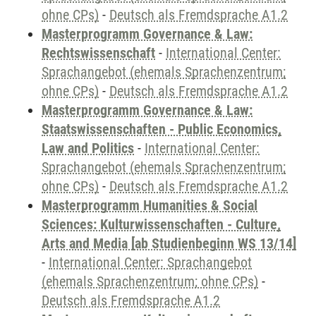
ohne CPs)
-
Deutsch als Fremdsprache A1.2
Masterprogramm Governance & Law:
Rechtswissenschaft
-
International Center:
Sprachangebot (ehemals Sprachenzentrum;
ohne CPs)
-
Deutsch als Fremdsprache A1.2
Masterprogramm Governance & Law:
Staatswissenschaften - Public Economics,
Law and Politics
-
International Center:
Sprachangebot (ehemals Sprachenzentrum;
ohne CPs)
-
Deutsch als Fremdsprache A1.2
Masterprogramm Humanities & Social
Sciences: Kulturwissenschaften - Culture,
Arts and Media [ab Studienbeginn WS 13/14]
-
International Center: Sprachangebot
(ehemals Sprachenzentrum; ohne CPs)
-
Deutsch als Fremdsprache A1.2