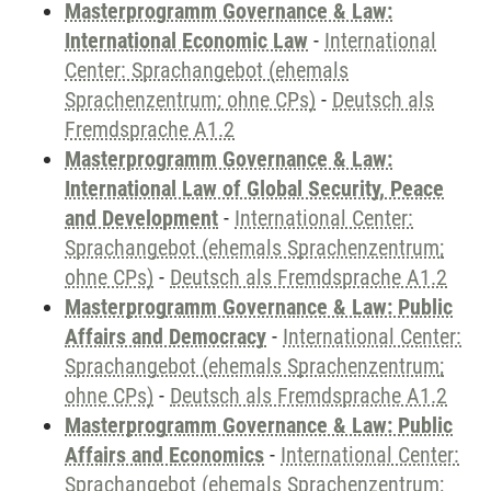
Masterprogramm Governance & Law:
International Economic Law
-
International
Center: Sprachangebot (ehemals
Sprachenzentrum; ohne CPs)
-
Deutsch als
Fremdsprache A1.2
Masterprogramm Governance & Law:
International Law of Global Security, Peace
and Development
-
International Center:
Sprachangebot (ehemals Sprachenzentrum;
ohne CPs)
-
Deutsch als Fremdsprache A1.2
Masterprogramm Governance & Law: Public
Affairs and Democracy
-
International Center:
Sprachangebot (ehemals Sprachenzentrum;
ohne CPs)
-
Deutsch als Fremdsprache A1.2
Masterprogramm Governance & Law: Public
Affairs and Economics
-
International Center:
Sprachangebot (ehemals Sprachenzentrum;