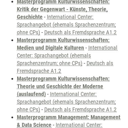
Masterprogramm Kulturwissenschaften:
Kritik der Gegenwart - Künste, Theorie,
Geschichte
-
International Center:
Sprachangebot (ehemals Sprachenzentrum;
ohne CPs)
-
Deutsch als Fremdsprache A1.2
Masterprogramm Kulturwissenschaften:
Medien und Digitale Kulturen
-
International
Center: Sprachangebot (ehemals
Sprachenzentrum; ohne CPs)
-
Deutsch als
Fremdsprache A1.2
Masterprogramm Kulturwissenschaften:
Theorie und Geschichte der Moderne
(auslaufend)
-
International Center:
Sprachangebot (ehemals Sprachenzentrum;
ohne CPs)
-
Deutsch als Fremdsprache A1.2
Masterprogramm Management: Management
& Data Science
-
International Center: