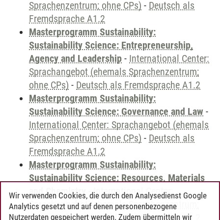
Sprachenzentrum; ohne CPs)
-
Deutsch als
Fremdsprache A1.2
Masterprogramm Sustainability:
Sustainability Science: Entrepreneurship,
Agency and Leadership
-
International Center:
Sprachangebot (ehemals Sprachenzentrum;
ohne CPs)
-
Deutsch als Fremdsprache A1.2
Masterprogramm Sustainability:
Sustainability Science: Governance and Law
-
International Center: Sprachangebot (ehemals
Sprachenzentrum; ohne CPs)
-
Deutsch als
Fremdsprache A1.2
Masterprogramm Sustainability:
Sustainability Science: Resources, Materials
and Chemistry
-
International Center:
Wir verwenden Cookies, die durch den Analysedienst Google
Sprachangebot (ehemals Sprachenzentrum;
Analytics gesetzt und auf denen personenbezogene
ohne CPs)
-
Deutsch als Fremdsprache A1.2
Nutzerdaten gespeichert werden. Zudem übermitteln wir