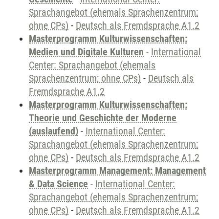
Sprachangebot (ehemals Sprachenzentrum;
ohne CPs)
-
Deutsch als Fremdsprache A1.2
Masterprogramm Kulturwissenschaften:
Medien und Digitale Kulturen
-
International
Center: Sprachangebot (ehemals
Sprachenzentrum; ohne CPs)
-
Deutsch als
Fremdsprache A1.2
Masterprogramm Kulturwissenschaften:
Theorie und Geschichte der Moderne
(auslaufend)
-
International Center:
Sprachangebot (ehemals Sprachenzentrum;
ohne CPs)
-
Deutsch als Fremdsprache A1.2
Masterprogramm Management: Management
& Data Science
-
International Center:
Sprachangebot (ehemals Sprachenzentrum;
ohne CPs)
-
Deutsch als Fremdsprache A1.2