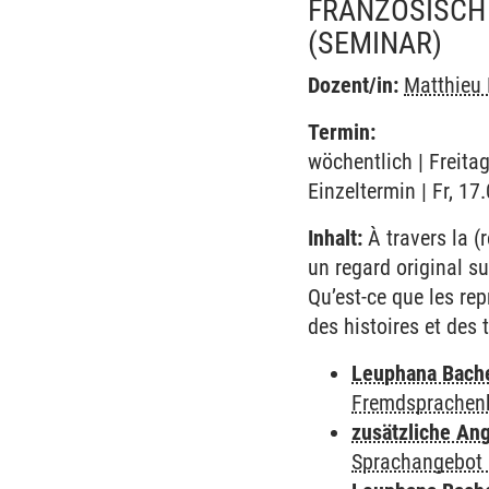
FRANZÖSISCH 
(SEMINAR)
Dozent/in:
Matthieu 
Termin:
wöchentlich | Freita
Einzeltermin | Fr, 1
Inhalt:
À travers la (
un regard original su
Qu’est-ce que les re
des histoires et des 
Leuphana Bach
Fremdsprachen
zusätzliche An
Sprachangebot 