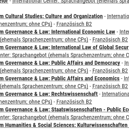
elor
-
International Center: Sprachangebot (ehemals Sp
 Cultural Studies: Culture and Organization
-
Internati
henzentrum; ohne CPs)
-
Französisch B2
 Governance & Law: International Economic Law
-
Inte
(ehemals Sprachenzentrum; ohne CPs)
-
Französisch B2
 Governance & Law: International Law of Global Secur
Center: Sprachangebot (ehemals Sprachenzentrum; ohne 
 Governance & Law: Public Affairs and Democracy
-
In
(ehemals Sprachenzentrum; ohne CPs)
-
Französisch B2
 Governance & Law: Public Affairs and Economics
-
In
(ehemals Sprachenzentrum; ohne CPs)
-
Französisch B2
m Governance & Law: Rechtswissenschaft
-
Internation
henzentrum; ohne CPs)
-
Französisch B2
 Governance & Law: Staatswissenschaften - Public Eco
Center: Sprachangebot (ehemals Sprachenzentrum; ohne 
 Humanities & Social Sciences: Kulturwissenschaften -