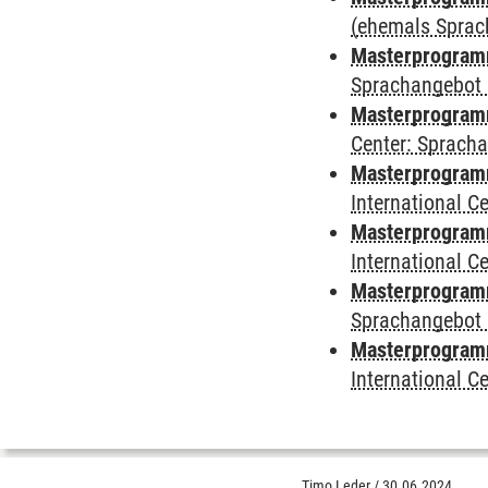
(ehemals Sprac
Masterprogramm
Sprachangebot 
Masterprogramm 
Center: Sprach
Masterprogramm 
International 
Masterprogramm
International 
Masterprogramm
Sprachangebot 
Masterprogramm 
International 
Timo Leder
/
30.06.2024