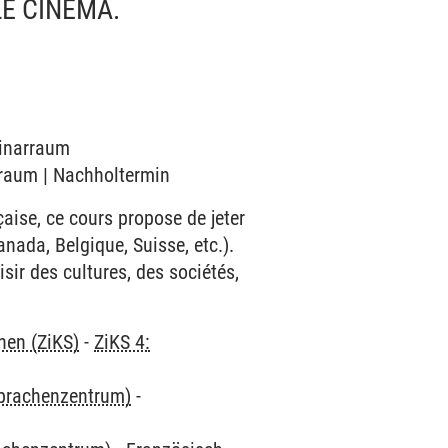
LE CINÉMA.
minarraum
arraum | Nachholtermin
aise, ce cours propose de jeter
nada, Belgique, Suisse, etc.).
ir des cultures, des sociétés,
hen (ZiKS)
-
ZiKS 4:
Sprachenzentrum)
-