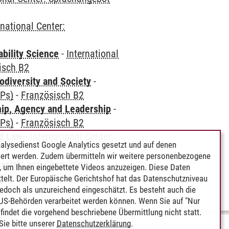
rnational Center:
bility Science
-
International
isch B2
odiversity and Society
-
CPs)
-
Französisch B2
hip, Agency and Leadership
-
CPs)
-
Französisch B2
nd Law
-
International Center:
alysedienst Google Analytics gesetzt und auf denen
ert werden. Zudem übermitteln wir weitere personenbezogene
terials and Chemistry
-
 um Ihnen eingebettete Videos anzuzeigen. Diese Daten
CPs)
-
Französisch B2
telt. Der Europäische Gerichtshof hat das Datenschutzniveau
edoch als unzureichend eingeschätzt. Es besteht auch die
 US-Behörden verarbeitet werden können. Wenn Sie auf "Nur
indet die vorgehend beschriebene Übermittlung nicht statt.
ie bitte unserer
Datenschutzerklärung
.