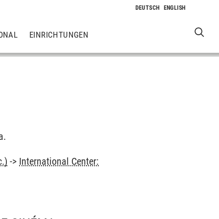
ONAL
EINRICHTUNGEN
a.
.)
->
International Center: