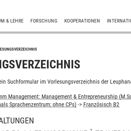
UM & LEHRE
FORSCHUNG
KOOPERATIONEN
INTERNATI
ESUNGSVERZEICHNIS
GSVERZEICHNIS
ein Suchformular im Vorlesungsverzeichnis der Leuphan
mm Management: Management & Entrepreneurship (M.Sc
als Sprachenzentrum; ohne CPs)
->
Französisch B2
ALTUNGEN