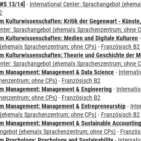
WS 13/14]
-
International Center: Sprachangebot (ehem
2
 Kulturwissenschaften: Kritik der Gegenwart - Künste,
Center: Sprachangebot (ehemals Sprachenzentrum; ohne 
 Kulturwissenschaften: Medien und Digitale Kulturen
(ehemals Sprachenzentrum; ohne CPs)
-
Französisch B2
 Kulturwissenschaften: Theorie und Geschichte der M
Center: Sprachangebot (ehemals Sprachenzentrum; ohne 
m Management: Management & Data Science
-
Internat
henzentrum; ohne CPs)
-
Französisch B2
m Management: Management & Engineering
-
Internati
henzentrum; ohne CPs)
-
Französisch B2
m Management: Management & Entrepreneurship
-
Inte
(ehemals Sprachenzentrum; ohne CPs)
-
Französisch B2
m Management: Management & Sustainable Accounting
angebot (ehemals Sprachenzentrum; ohne CPs)
-
Französ
 Psychology: Psychology and Sustainability
-
Internat