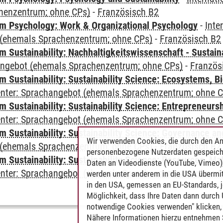
henzentrum; ohne CPs)
-
Französisch B2
 Psychology: Work & Organizational Psychology
-
Inte
(ehemals Sprachenzentrum; ohne CPs)
-
Französisch B2
Sustainability: Nachhaltigkeitswissenschaft - Sustaina
angebot (ehemals Sprachenzentrum; ohne CPs)
-
Französ
Sustainability: Sustainability Science: Ecosystems, Bi
Center: Sprachangebot (ehemals Sprachenzentrum; ohne 
 Sustainability: Sustainability Science: Entrepreneurs
Center: Sprachangebot (ehemals Sprachenzentrum; ohne 
 Sustainability: Sustainability Science: Governance a
Wir verwenden Cookies, die durch den An
(ehemals Sprachenzentrum; ohne CPs)
-
Französisch B2
personenbezogene Nutzerdaten gespeich
Sustainability: Sustainability Science: Resources, Ma
Daten an Videodienste (YouTube, Vimeo),
Center: Sprachangebot (ehemals Sprachenzentrum; ohne 
werden unter anderem in die USA übermit
in den USA, gemessen an EU-Standards, j
Möglichkeit, dass Ihre Daten dann durch
notwendige Cookies verwenden" klicken, f
Nähere Informationen hierzu entnehmen S