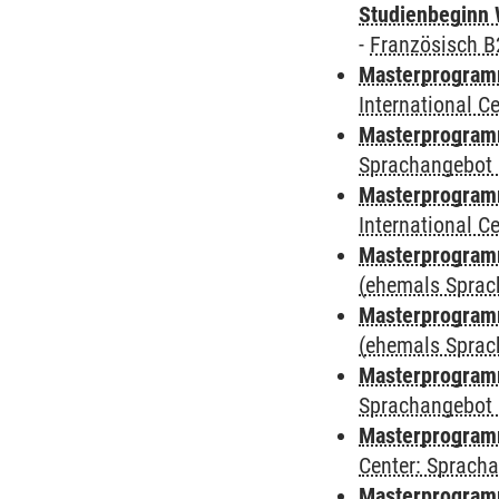
Studienbeginn 
-
Französisch B
Masterprogramm
International 
Masterprogramm
Sprachangebot 
Masterprogramm
International 
Masterprogram
(ehemals Sprac
Masterprogram
(ehemals Sprac
Masterprogram
Sprachangebot 
Masterprogram
Center: Sprach
Masterprogramm