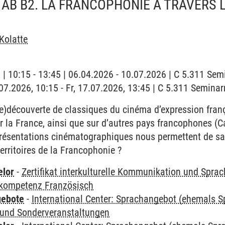
AB B2. LA FRANCOPHONIE À TRAVERS 
Kolatte
g | 10:15 - 13:45 | 06.04.2026 - 10.07.2026 | C 5.311 Se
7.07.2026, 10:15 - Fr, 17.07.2026, 13:45 | C 5.311 Semin
re)découverte de classiques du cinéma d’expression franç
r la France, ainsi que sur d’autres pays francophones (Ca
présentations cinématographiques nous permettent de sais
territoires de la Francophonie ?
elor
-
Zertifikat interkulturelle Kommunikation und Sprac
kompetenz Französisch
gebote
-
International Center: Sprachangebot (ehemals 
und Sonderveranstaltungen