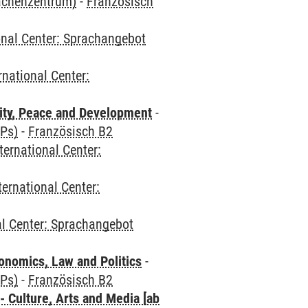
rachenzentrum)
-
Französisch
onal Center: Sprachangebot
rnational Center:
ity, Peace and Development
-
CPs)
-
Französisch B2
ternational Center:
ternational Center:
al Center: Sprachangebot
nomics, Law and Politics
-
CPs)
-
Französisch B2
 Culture, Arts and Media [ab