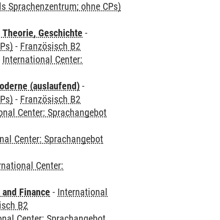
als Sprachenzentrum; ohne CPs)
 Theorie, Geschichte
-
CPs)
-
Französisch B2
-
International Center:
oderne (auslaufend)
-
CPs)
-
Französisch B2
ional Center: Sprachangebot
onal Center: Sprachangebot
rnational Center:
 and Finance
-
International
isch B2
ional Center: Sprachangebot