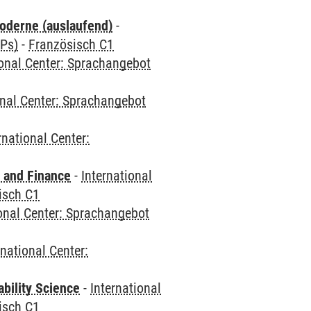
oderne (auslaufend)
-
CPs)
-
Französisch C1
ional Center: Sprachangebot
onal Center: Sprachangebot
rnational Center:
 and Finance
-
International
isch C1
ional Center: Sprachangebot
rnational Center:
bility Science
-
International
isch C1