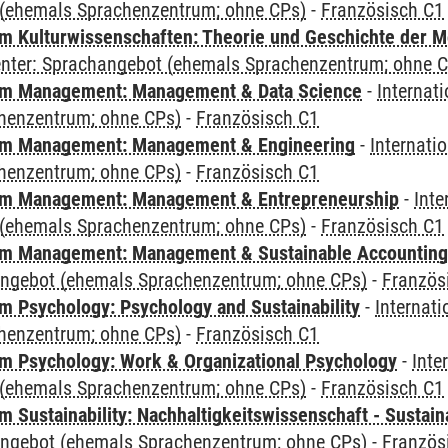
(ehemals Sprachenzentrum; ohne CPs)
-
Französisch C1
 Kulturwissenschaften: Theorie und Geschichte der M
Center: Sprachangebot (ehemals Sprachenzentrum; ohne 
m Management: Management & Data Science
-
Internat
henzentrum; ohne CPs)
-
Französisch C1
m Management: Management & Engineering
-
Internati
henzentrum; ohne CPs)
-
Französisch C1
m Management: Management & Entrepreneurship
-
Inte
(ehemals Sprachenzentrum; ohne CPs)
-
Französisch C1
m Management: Management & Sustainable Accounting
angebot (ehemals Sprachenzentrum; ohne CPs)
-
Französ
 Psychology: Psychology and Sustainability
-
Internat
henzentrum; ohne CPs)
-
Französisch C1
 Psychology: Work & Organizational Psychology
-
Inte
(ehemals Sprachenzentrum; ohne CPs)
-
Französisch C1
Sustainability: Nachhaltigkeitswissenschaft - Sustaina
angebot (ehemals Sprachenzentrum; ohne CPs)
-
Französ