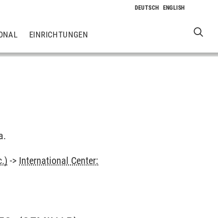
ONAL
EINRICHTUNGEN
a.
.)
->
International Center: