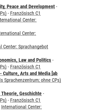
ity, Peace and Development
-
CPs)
-
Französisch C1
ternational Center:
ternational Center:
al Center: Sprachangebot
nomics, Law and Politics
-
CPs)
-
Französisch C1
 Culture, Arts and Media [ab
als Sprachenzentrum; ohne CPs)
 Theorie, Geschichte
-
CPs)
-
Französisch C1
-
International Center: