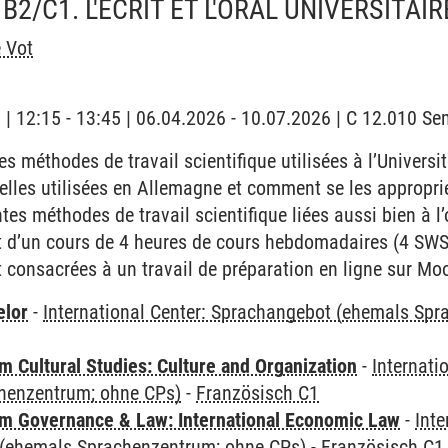
2/C1. L'ÉCRIT ET L'ORAL UNIVERSITAIR
e Vot
g | 12:15 - 13:45 | 06.04.2026 - 10.07.2026 | C 12.010 S
es méthodes de travail scientifique utilisées à l’Universi
 celles utilisées en Allemagne et comment se les appropri
tes méthodes de travail scientifique liées aussi bien à l’o
git d’un cours de 4 heures de cours hebdomadaires (4 SWS
t consacrées à un travail de préparation en ligne sur Mo
elor
-
International Center: Sprachangebot (ehemals Sp
 Cultural Studies: Culture and Organization
-
Internati
henzentrum; ohne CPs)
-
Französisch C1
 Governance & Law: International Economic Law
-
Inte
(ehemals Sprachenzentrum; ohne CPs)
-
Französisch C1