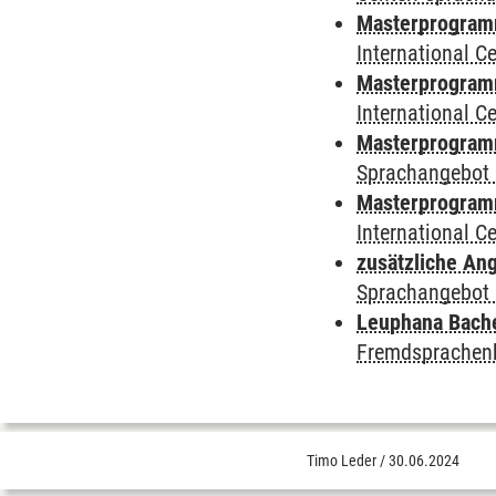
Masterprogramm 
International 
Masterprogramm
International 
Masterprogramm
Sprachangebot 
Masterprogramm 
International 
zusätzliche An
Sprachangebot 
Leuphana Bach
Fremdsprachen
Timo Leder
/
30.06.2024