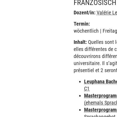
FRANZÖSISCH B
Dozent/in:
Valérie L
Termin:
wöchentlich | Freita
Inhalt:
Quelles sont l
elles différentes de
découvrirons différen
universitaire. Il s’a
présentiel et 2 seron
Leuphana Bach
C1
Masterprogramm
(ehemals Sprac
Masterprogramm
Sprachangebot 