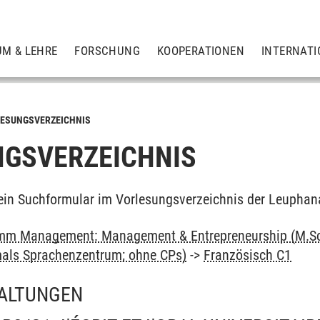
UM & LEHRE
FORSCHUNG
KOOPERATIONEN
INTERNATI
ESUNGSVERZEICHNIS
GSVERZEICHNIS
ein Suchformular im Vorlesungsverzeichnis der Leuphan
mm Management: Management & Entrepreneurship (M.Sc
als Sprachenzentrum; ohne CPs)
->
Französisch C1
ALTUNGEN