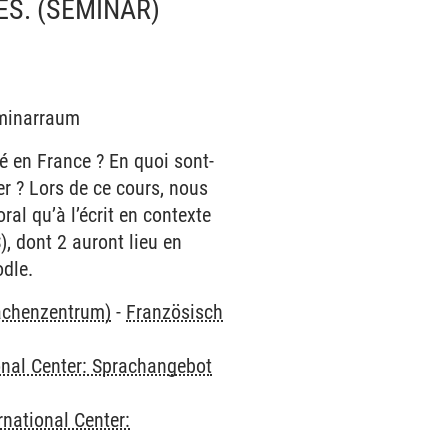
ES.
(SEMINAR)
eminarraum
té en France ? En quoi sont-
er ? Lors de ce cours, nous
ral qu’à l’écrit en contexte
), dont 2 auront lieu en
odle.
rachenzentrum)
-
Französisch
onal Center: Sprachangebot
rnational Center: