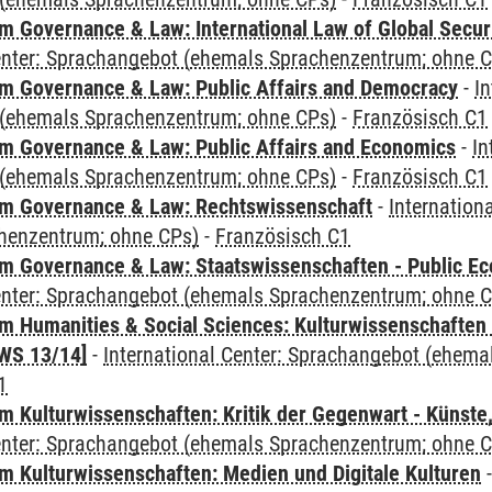
 Governance & Law: International Law of Global Secur
Center: Sprachangebot (ehemals Sprachenzentrum; ohne 
 Governance & Law: Public Affairs and Democracy
-
In
(ehemals Sprachenzentrum; ohne CPs)
-
Französisch C1
 Governance & Law: Public Affairs and Economics
-
In
(ehemals Sprachenzentrum; ohne CPs)
-
Französisch C1
m Governance & Law: Rechtswissenschaft
-
Internation
henzentrum; ohne CPs)
-
Französisch C1
 Governance & Law: Staatswissenschaften - Public Eco
Center: Sprachangebot (ehemals Sprachenzentrum; ohne 
 Humanities & Social Sciences: Kulturwissenschaften -
WS 13/14]
-
International Center: Sprachangebot (ehem
1
 Kulturwissenschaften: Kritik der Gegenwart - Künste,
Center: Sprachangebot (ehemals Sprachenzentrum; ohne 
 Kulturwissenschaften: Medien und Digitale Kulturen