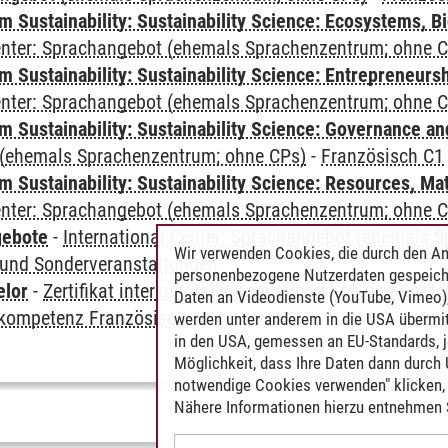
Sustainability: Sustainability Science: Ecosystems, Bi
Center: Sprachangebot (ehemals Sprachenzentrum; ohne 
 Sustainability: Sustainability Science: Entrepreneurs
Center: Sprachangebot (ehemals Sprachenzentrum; ohne 
 Sustainability: Sustainability Science: Governance a
(ehemals Sprachenzentrum; ohne CPs)
-
Französisch C1
Sustainability: Sustainability Science: Resources, Ma
Center: Sprachangebot (ehemals Sprachenzentrum; ohne 
gebote
-
International Center: Sprachangebot (ehemals 
Wir verwenden Cookies, die durch den An
und Sonderveranstaltungen
personenbezogene Nutzerdaten gespeich
elor
-
Zertifikat interkulturelle Kommunikation und Sprac
Daten an Videodienste (YouTube, Vimeo),
kompetenz Französisch
werden unter anderem in die USA übermit
in den USA, gemessen an EU-Standards, j
Möglichkeit, dass Ihre Daten dann durch
notwendige Cookies verwenden" klicken, f
Nähere Informationen hierzu entnehmen S