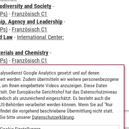
odiversity and Society
-
CPs)
-
Französisch C1
hip, Agency and Leadership
-
CPs)
-
Französisch C1
nd Law
-
International Center:
terials and Chemistry
-
CPs)
-
Französisch C1
Sprachenzentrum)
-
alysedienst Google Analytics gesetzt und auf denen
ert werden. Zudem übermitteln wir weitere personenbezogene
hen (ZiKS)
-
ZiKS 4:
 um Ihnen eingebettete Videos anzuzeigen. Diese Daten
telt. Der Europäische Gerichtshof hat das Datenschutzniveau
edoch als unzureichend eingeschätzt. Es besteht auch die
 US-Behörden verarbeitet werden können. Wenn Sie auf "Nur
indet die vorgehend beschriebene Übermittlung nicht statt.
ie bitte unserer
Datenschutzerklärung
.