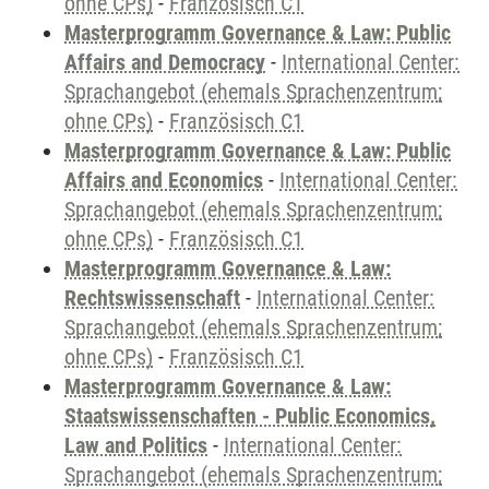
ohne CPs)
-
Französisch C1
Masterprogramm Governance & Law: Public
Affairs and Democracy
-
International Center:
Sprachangebot (ehemals Sprachenzentrum;
ohne CPs)
-
Französisch C1
Masterprogramm Governance & Law: Public
Affairs and Economics
-
International Center:
Sprachangebot (ehemals Sprachenzentrum;
ohne CPs)
-
Französisch C1
Masterprogramm Governance & Law:
Rechtswissenschaft
-
International Center:
Sprachangebot (ehemals Sprachenzentrum;
ohne CPs)
-
Französisch C1
Masterprogramm Governance & Law:
Staatswissenschaften - Public Economics,
Law and Politics
-
International Center:
Sprachangebot (ehemals Sprachenzentrum;