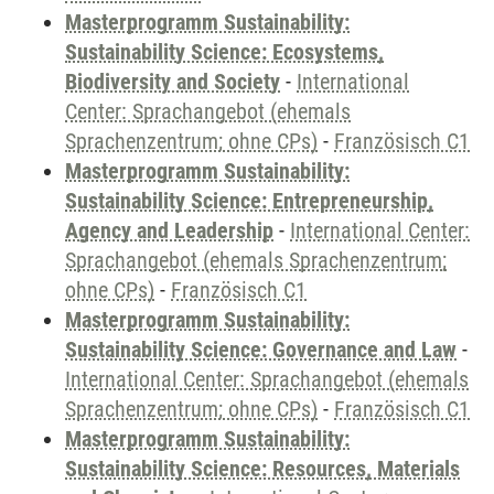
Masterprogramm Sustainability:
Sustainability Science: Ecosystems,
Biodiversity and Society
-
International
Center: Sprachangebot (ehemals
Sprachenzentrum; ohne CPs)
-
Französisch C1
Masterprogramm Sustainability:
Sustainability Science: Entrepreneurship,
Agency and Leadership
-
International Center:
Sprachangebot (ehemals Sprachenzentrum;
ohne CPs)
-
Französisch C1
Masterprogramm Sustainability:
Sustainability Science: Governance and Law
-
International Center: Sprachangebot (ehemals
Sprachenzentrum; ohne CPs)
-
Französisch C1
Masterprogramm Sustainability:
Sustainability Science: Resources, Materials