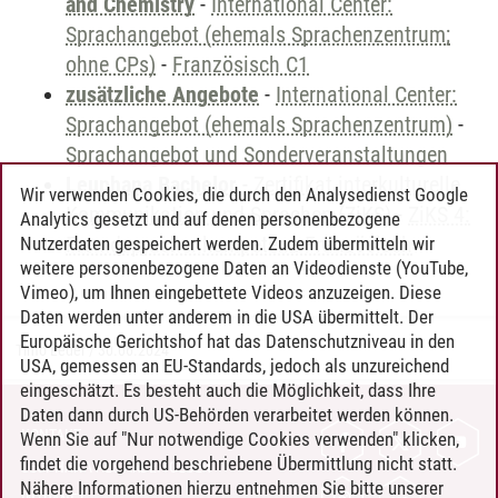
and Chemistry
-
International Center:
Sprachangebot (ehemals Sprachenzentrum;
ohne CPs)
-
Französisch C1
zusätzliche Angebote
-
International Center:
Sprachangebot (ehemals Sprachenzentrum)
-
Sprachangebot und Sonderveranstaltungen
Leuphana Bachelor
-
Zertifikat interkulturelle
Wir verwenden Cookies, die durch den Analysedienst Google
Kommunikation und Sprachen (ZiKS)
-
ZiKS 4:
Analytics gesetzt und auf denen personenbezogene
Fremdsprachenkompetenz Französisch
Nutzerdaten gespeichert werden. Zudem übermitteln wir
weitere personenbezogene Daten an Videodienste (YouTube,
Vimeo), um Ihnen eingebettete Videos anzuzeigen. Diese
Daten werden unter anderem in die USA übermittelt. Der
Europäische Gerichtshof hat das Datenschutzniveau in den
Timo Leder
/
30.06.2024
USA, gemessen an EU-Standards, jedoch als unzureichend
eingeschätzt. Es besteht auch die Möglichkeit, dass Ihre
Daten dann durch US-Behörden verarbeitet werden können.
KONTAKT
Wenn Sie auf "Nur notwendige Cookies verwenden" klicken,
findet die vorgehend beschriebene Übermittlung nicht statt.
LEUPHANA ALS ARBEITGEBER
Nähere Informationen hierzu entnehmen Sie bitte unserer