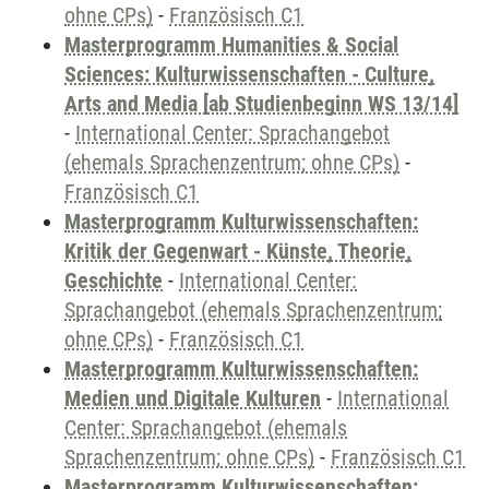
ohne CPs)
-
Französisch C1
Masterprogramm Humanities & Social
Sciences: Kulturwissenschaften - Culture,
Arts and Media [ab Studienbeginn WS 13/14]
-
International Center: Sprachangebot
(ehemals Sprachenzentrum; ohne CPs)
-
Französisch C1
Masterprogramm Kulturwissenschaften:
Kritik der Gegenwart - Künste, Theorie,
Geschichte
-
International Center:
Sprachangebot (ehemals Sprachenzentrum;
ohne CPs)
-
Französisch C1
Masterprogramm Kulturwissenschaften:
Medien und Digitale Kulturen
-
International
Center: Sprachangebot (ehemals
Sprachenzentrum; ohne CPs)
-
Französisch C1
Masterprogramm Kulturwissenschaften: