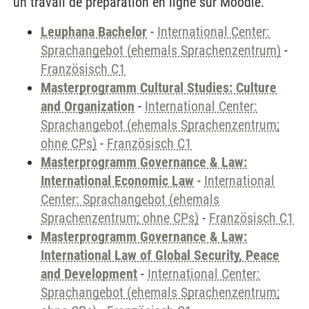
un travail de préparation en ligne sur Moodle.
Leuphana Bachelor
-
International Center:
Sprachangebot (ehemals Sprachenzentrum)
-
Französisch C1
Masterprogramm Cultural Studies: Culture
and Organization
-
International Center:
Sprachangebot (ehemals Sprachenzentrum;
ohne CPs)
-
Französisch C1
Masterprogramm Governance & Law:
International Economic Law
-
International
Center: Sprachangebot (ehemals
Sprachenzentrum; ohne CPs)
-
Französisch C1
Masterprogramm Governance & Law:
International Law of Global Security, Peace
and Development
-
International Center:
Sprachangebot (ehemals Sprachenzentrum;