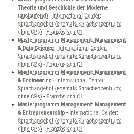
Theorie und Geschichte der Moderne
(auslaufend)
-
International Center:
Sprachangebot (ehemals Sprachenzentrum;
ohne CPs)
-
Französisch C1
Masterprogramm Management: Management
& Data Science
-
International Center:
Sprachangebot (ehemals Sprachenzentrum;
ohne CPs)
-
Französisch C1
Masterprogramm Management: Management
& Engineering
-
International Center:
Sprachangebot (ehemals Sprachenzentrum;
ohne CPs)
-
Französisch C1
Masterprogramm Management: Management
& Entrepreneurship
-
International Center:
Sprachangebot (ehemals Sprachenzentrum;
ohne CPs)
-
Französisch C1