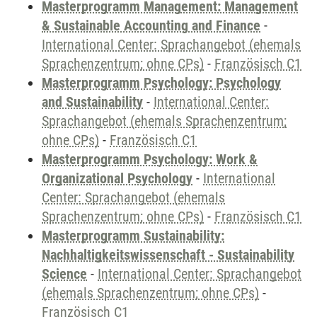
Masterprogramm Management: Management
& Sustainable Accounting and Finance
-
International Center: Sprachangebot (ehemals
Sprachenzentrum; ohne CPs)
-
Französisch C1
Masterprogramm Psychology: Psychology
and Sustainability
-
International Center:
Sprachangebot (ehemals Sprachenzentrum;
ohne CPs)
-
Französisch C1
Masterprogramm Psychology: Work &
Organizational Psychology
-
International
Center: Sprachangebot (ehemals
Sprachenzentrum; ohne CPs)
-
Französisch C1
Masterprogramm Sustainability:
Nachhaltigkeitswissenschaft - Sustainability
Science
-
International Center: Sprachangebot
(ehemals Sprachenzentrum; ohne CPs)
-
Französisch C1