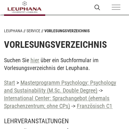
LEUPHANA
SERVICE
VORLESUNGSVERZEICHNIS
VORLESUNGSVERZEICHNIS
Suchen Sie
hier
über ein Suchformular im
Vorlesungsverzeichnis der Leuphana.
Start
>
Masterprogramm Psychology: Psychology
and Sustainability (M.Sc. Double Degree)
->
International Center: Sprachangebot (ehemals
Sprachenzentrum; ohne CPs)
->
Französisch C1
LEHRVERANSTALTUNGEN