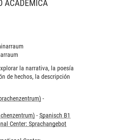
/O ACADÉMICA
eminarraum
inarraum
xplorar la narrativa, la poesía
ón de hechos, la descripción
Sprachenzentrum)
-
rachenzentrum)
-
Spanisch B1
onal Center: Sprachangebot