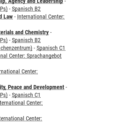
hip, Agency and Leadership
-
CPs)
-
Spanisch B2
nd Law
-
International Center:
terials and Chemistry
-
CPs)
-
Spanisch B2
rachenzentrum)
-
Spanisch C1
onal Center: Sprachangebot
rnational Center:
ity, Peace and Development
-
CPs)
-
Spanisch C1
ternational Center:
ternational Center: