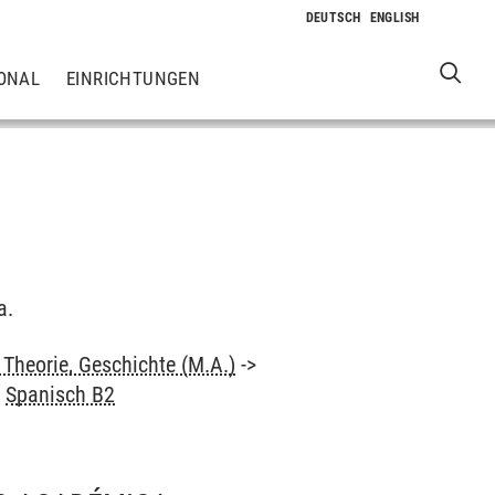
ONAL
EINRICHTUNGEN
a.
Theorie, Geschichte (M.A.)
->
>
Spanisch B2