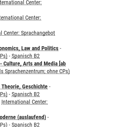
ternational Center:
ternational Center:
al Center: Sprachangebot
nomics, Law and Politics
-
CPs)
-
Spanisch B2
 Culture, Arts and Media [ab
als Sprachenzentrum; ohne CPs)
 Theorie, Geschichte
-
CPs)
-
Spanisch B2
-
International Center:
oderne (auslaufend)
-
CPs)
-
Spanisch B2