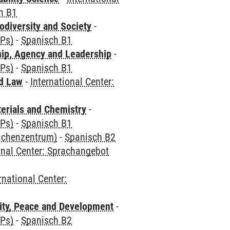
h B1
odiversity and Society
-
CPs)
-
Spanisch B1
hip, Agency and Leadership
-
CPs)
-
Spanisch B1
nd Law
-
International Center:
terials and Chemistry
-
CPs)
-
Spanisch B1
rachenzentrum)
-
Spanisch B2
onal Center: Sprachangebot
rnational Center:
ity, Peace and Development
-
CPs)
-
Spanisch B2