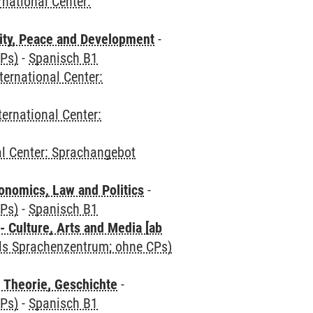
rnational Center:
ity, Peace and Development
-
CPs)
-
Spanisch B1
ternational Center:
ternational Center:
al Center: Sprachangebot
nomics, Law and Politics
-
CPs)
-
Spanisch B1
 Culture, Arts and Media [ab
als Sprachenzentrum; ohne CPs)
 Theorie, Geschichte
-
CPs)
-
Spanisch B1