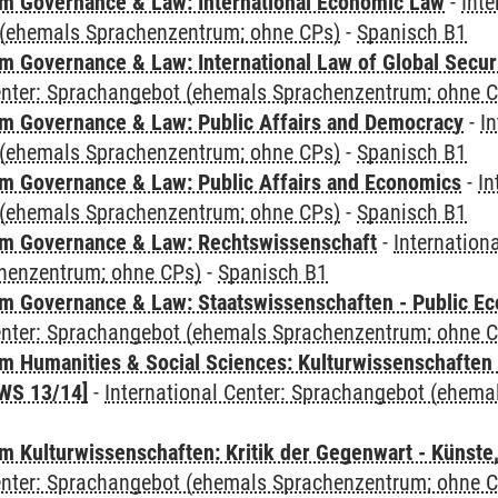
 Governance & Law: International Economic Law
-
Inte
(ehemals Sprachenzentrum; ohne CPs)
-
Spanisch B1
 Governance & Law: International Law of Global Secur
Center: Sprachangebot (ehemals Sprachenzentrum; ohne 
 Governance & Law: Public Affairs and Democracy
-
In
(ehemals Sprachenzentrum; ohne CPs)
-
Spanisch B1
 Governance & Law: Public Affairs and Economics
-
In
(ehemals Sprachenzentrum; ohne CPs)
-
Spanisch B1
m Governance & Law: Rechtswissenschaft
-
Internation
henzentrum; ohne CPs)
-
Spanisch B1
 Governance & Law: Staatswissenschaften - Public Eco
Center: Sprachangebot (ehemals Sprachenzentrum; ohne 
 Humanities & Social Sciences: Kulturwissenschaften -
WS 13/14]
-
International Center: Sprachangebot (ehem
 Kulturwissenschaften: Kritik der Gegenwart - Künste,
Center: Sprachangebot (ehemals Sprachenzentrum; ohne 