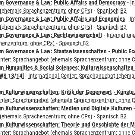
 Governance & Law: Public Affairs and Democracy
-
In
(ehemals Sprachenzentrum; ohne CPs)
-
Spanisch B2
 Governance & Law: Public Affairs and Economics
-
In
(ehemals Sprachenzentrum; ohne CPs)
-
Spanisch B2
m Governance & Law: Rechtswissenschaft
-
Internation
henzentrum; ohne CPs)
-
Spanisch B2
 Governance & Law: Staatswissenschaften - Public Eco
Center: Sprachangebot (ehemals Sprachenzentrum; ohne 
 Humanities & Social Sciences: Kulturwissenschaften -
WS 13/14]
-
International Center: Sprachangebot (ehem
 Kulturwissenschaften: Kritik der Gegenwart - Künste,
Center: Sprachangebot (ehemals Sprachenzentrum; ohne 
 Kulturwissenschaften: Medien und Digitale Kulturen
(ehemals Sprachenzentrum; ohne CPs)
-
Spanisch B2
 Kulturwissenschaften: Theorie und Geschichte der M
Center: Sprachangebot (ehemals Sprachenzentrum; ohne 