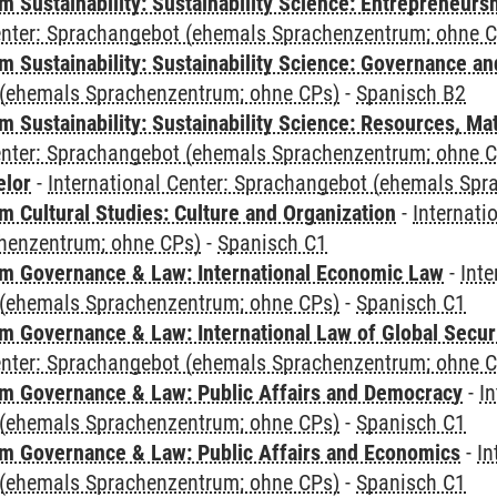
 Sustainability: Sustainability Science: Entrepreneurs
Center: Sprachangebot (ehemals Sprachenzentrum; ohne 
 Sustainability: Sustainability Science: Governance a
(ehemals Sprachenzentrum; ohne CPs)
-
Spanisch B2
Sustainability: Sustainability Science: Resources, Ma
Center: Sprachangebot (ehemals Sprachenzentrum; ohne 
elor
-
International Center: Sprachangebot (ehemals Sp
 Cultural Studies: Culture and Organization
-
Internati
henzentrum; ohne CPs)
-
Spanisch C1
 Governance & Law: International Economic Law
-
Inte
(ehemals Sprachenzentrum; ohne CPs)
-
Spanisch C1
 Governance & Law: International Law of Global Secur
Center: Sprachangebot (ehemals Sprachenzentrum; ohne 
 Governance & Law: Public Affairs and Democracy
-
In
(ehemals Sprachenzentrum; ohne CPs)
-
Spanisch C1
 Governance & Law: Public Affairs and Economics
-
In
(ehemals Sprachenzentrum; ohne CPs)
-
Spanisch C1