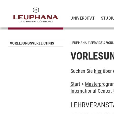
UNIVERSITÄT
STUDI
LEUPHANA
SERVICE
VORL
VORLESUNGSVERZEICHNIS
VORLESUN
Suchen Sie
hier
über 
Start
>
Masterprogram
International Center
LEHRVERANST