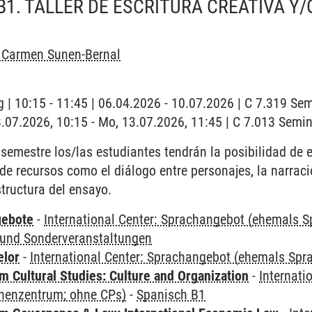
B1. TALLER DE ESCRITURA CREATIVA Y
l Carmen Sunen-Bernal
 | 10:15 - 11:45 | 06.04.2026 - 10.07.2026 | C 7.319 S
3.07.2026, 10:15 - Mo, 13.07.2026, 11:45 | C 7.013 Sem
 semestre los/las estudiantes tendrán la posibilidad de e
de recursos como el diálogo entre personajes, la narraci
structura del ensayo.
gebote
-
International Center: Sprachangebot (ehemals 
und Sonderveranstaltungen
elor
-
International Center: Sprachangebot (ehemals Sp
 Cultural Studies: Culture and Organization
-
Internati
henzentrum; ohne CPs)
-
Spanisch B1