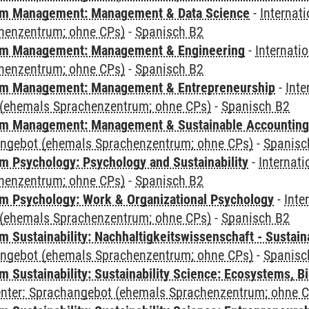
m Management: Management & Data Science
-
Internat
henzentrum; ohne CPs)
-
Spanisch B2
m Management: Management & Engineering
-
Internati
henzentrum; ohne CPs)
-
Spanisch B2
m Management: Management & Entrepreneurship
-
Inte
(ehemals Sprachenzentrum; ohne CPs)
-
Spanisch B2
m Management: Management & Sustainable Accounting
angebot (ehemals Sprachenzentrum; ohne CPs)
-
Spanisc
 Psychology: Psychology and Sustainability
-
Internat
henzentrum; ohne CPs)
-
Spanisch B2
 Psychology: Work & Organizational Psychology
-
Inte
(ehemals Sprachenzentrum; ohne CPs)
-
Spanisch B2
Sustainability: Nachhaltigkeitswissenschaft - Sustaina
angebot (ehemals Sprachenzentrum; ohne CPs)
-
Spanisc
Sustainability: Sustainability Science: Ecosystems, Bi
Center: Sprachangebot (ehemals Sprachenzentrum; ohne 