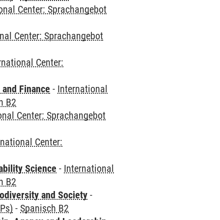
ional Center: Sprachangebot
onal Center: Sprachangebot
rnational Center:
 and Finance
-
International
h B2
ional Center: Sprachangebot
rnational Center:
bility Science
-
International
h B2
odiversity and Society
-
CPs)
-
Spanisch B2