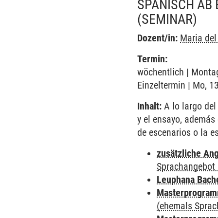
SPANISCH AB 
(SEMINAR)
Dozent/in:
Maria de
Termin:
wöchentlich | Montag
Einzeltermin | Mo, 1
Inhalt:
A lo largo del
y el ensayo, además 
de escenarios o la e
zusätzliche An
Sprachangebot 
Leuphana Bach
Masterprogramm
(ehemals Sprac