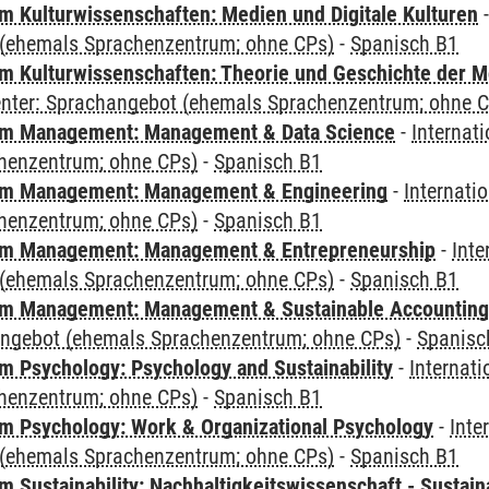
 Kulturwissenschaften: Medien und Digitale Kulturen
(ehemals Sprachenzentrum; ohne CPs)
-
Spanisch B1
 Kulturwissenschaften: Theorie und Geschichte der M
Center: Sprachangebot (ehemals Sprachenzentrum; ohne 
m Management: Management & Data Science
-
Internat
henzentrum; ohne CPs)
-
Spanisch B1
m Management: Management & Engineering
-
Internati
henzentrum; ohne CPs)
-
Spanisch B1
m Management: Management & Entrepreneurship
-
Inte
(ehemals Sprachenzentrum; ohne CPs)
-
Spanisch B1
m Management: Management & Sustainable Accounting
angebot (ehemals Sprachenzentrum; ohne CPs)
-
Spanisc
 Psychology: Psychology and Sustainability
-
Internat
henzentrum; ohne CPs)
-
Spanisch B1
 Psychology: Work & Organizational Psychology
-
Inte
(ehemals Sprachenzentrum; ohne CPs)
-
Spanisch B1
Sustainability: Nachhaltigkeitswissenschaft - Sustaina