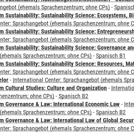
angebot (ehemals Sprachenzentrum; ohne CPs)
-
Spanisc
Sustainability: Sustainability Science: Ecosystems, Bi
Center: Sprachangebot (ehemals Sprachenzentrum; ohne 
 Sustainability: Sustainability Science: Entrepreneurs
Center: Sprachangebot (ehemals Sprachenzentrum; ohne 
 Sustainability: Sustainability Science: Governance a
(ehemals Sprachenzentrum; ohne CPs)
-
Spanisch B1
Sustainability: Sustainability Science: Resources, Ma
Center: Sprachangebot (ehemals Sprachenzentrum; ohne 
elor
-
International Center: Sprachangebot (ehemals Sp
 Cultural Studies: Culture and Organization
-
Internati
henzentrum; ohne CPs)
-
Spanisch B2
 Governance & Law: International Economic Law
-
Inte
(ehemals Sprachenzentrum; ohne CPs)
-
Spanisch B2
 Governance & Law: International Law of Global Secur
Center: Sprachangebot (ehemals Sprachenzentrum; ohne 