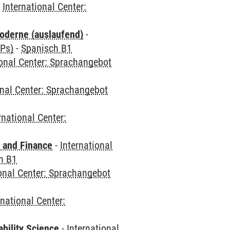
-
International Center:
oderne (auslaufend)
-
CPs)
-
Spanisch B1
ional Center: Sprachangebot
onal Center: Sprachangebot
rnational Center:
 and Finance
-
International
h B1
ional Center: Sprachangebot
rnational Center:
bility Science
-
International