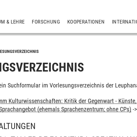
UM & LEHRE
FORSCHUNG
KOOPERATIONEN
INTERNATI
ESUNGSVERZEICHNIS
GSVERZEICHNIS
ein Suchformular im Vorlesungsverzeichnis der Leuphan
m Kulturwissenschaften: Kritik der Gegenwart - Künste, 
: Sprachangebot (ehemals Sprachenzentrum; ohne CPs)
-
ALTUNGEN