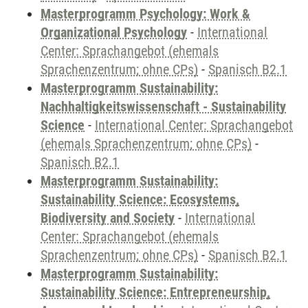
Masterprogramm Psychology: Work &
Organizational Psychology
-
International
Center: Sprachangebot (ehemals
Sprachenzentrum; ohne CPs)
-
Spanisch B2.1
Masterprogramm Sustainability:
Nachhaltigkeitswissenschaft - Sustainability
Science
-
International Center: Sprachangebot
(ehemals Sprachenzentrum; ohne CPs)
-
Spanisch B2.1
Masterprogramm Sustainability:
Sustainability Science: Ecosystems,
Biodiversity and Society
-
International
Center: Sprachangebot (ehemals
Sprachenzentrum; ohne CPs)
-
Spanisch B2.1
Masterprogramm Sustainability:
Sustainability Science: Entrepreneurship,