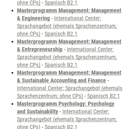
ohne CPs)
-
Spanisch B2.1
Masterprogramm Management: Management
& Engineering
-
International Center:
Sprachangebot (ehemals Sprachenzentrum;
ohne CPs)
-
Spanisch B2.1
Masterprogramm Management: Management
& Entrepreneurship
-
International Center:
Sprachangebot (ehemals Sprachenzentrum;
ohne CPs)
-
Spanisch B2.1
Masterprogramm Management: Management
& Sustainable Accounting and Finance
-
International Center: Sprachangebot (ehemals
Sprachenzentrum; ohne CPs)
-
Spanisch B2.1
Masterprogramm Psychology: Psychology
and Sustainability
-
International Center:
Sprachangebot (ehemals Sprachenzentrum;
ohne CPs)
-
Spanisch B2.1