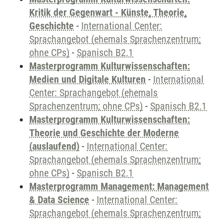
Kritik der Gegenwart - Künste, Theorie,
Geschichte
-
International Center:
Sprachangebot (ehemals Sprachenzentrum;
ohne CPs)
-
Spanisch B2.1
Masterprogramm Kulturwissenschaften:
Medien und Digitale Kulturen
-
International
Center: Sprachangebot (ehemals
Sprachenzentrum; ohne CPs)
-
Spanisch B2.1
Masterprogramm Kulturwissenschaften:
Theorie und Geschichte der Moderne
(auslaufend)
-
International Center:
Sprachangebot (ehemals Sprachenzentrum;
ohne CPs)
-
Spanisch B2.1
Masterprogramm Management: Management
& Data Science
-
International Center:
Sprachangebot (ehemals Sprachenzentrum;