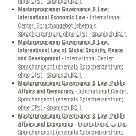
ohne CPs)
-
Spanisch B2.1
Masterprogramm Governance & Law:
International Economic Law
-
International
Center: Sprachangebot (ehemals
Sprachenzentrum; ohne CPs)
-
Spanisch B2.1
Masterprogramm Governance & Law:
International Law of Global Security, Peace
and Development
-
International Center:
Sprachangebot (ehemals Sprachenzentrum;
ohne CPs)
-
Spanisch B2.1
Masterprogramm Governance & Law: Public
Affairs and Democracy
-
International Center:
Sprachangebot (ehemals Sprachenzentrum;
ohne CPs)
-
Spanisch B2.1
Masterprogramm Governance & Law: Public
Affairs and Economics
-
International Center:
Sprachangebot (ehemals Sprachenzentrum;