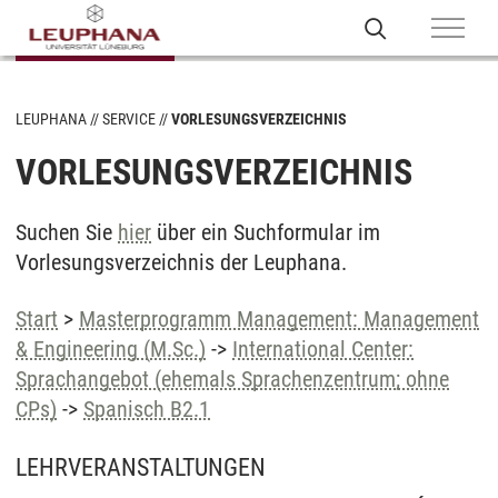
LEUPHANA
SERVICE
VORLESUNGSVERZEICHNIS
VORLESUNGSVERZEICHNIS
Suchen Sie
hier
über ein Suchformular im
Vorlesungsverzeichnis der Leuphana.
Start
>
Masterprogramm Management: Management
& Engineering (M.Sc.)
->
International Center:
Sprachangebot (ehemals Sprachenzentrum; ohne
CPs)
->
Spanisch B2.1
LEHRVERANSTALTUNGEN