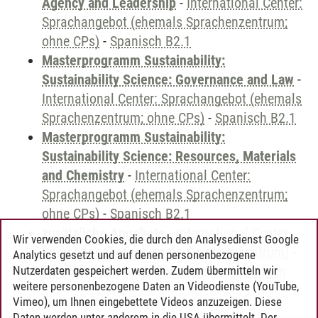
Agency and Leadership
-
International Center:
Sprachangebot (ehemals Sprachenzentrum;
ohne CPs)
-
Spanisch B2.1
Masterprogramm Sustainability:
Sustainability Science: Governance and Law
-
International Center: Sprachangebot (ehemals
Sprachenzentrum; ohne CPs)
-
Spanisch B2.1
Masterprogramm Sustainability:
Sustainability Science: Resources, Materials
and Chemistry
-
International Center:
Sprachangebot (ehemals Sprachenzentrum;
ohne CPs)
-
Spanisch B2.1
zusätzliche Angebote
-
International Center:
Wir verwenden Cookies, die durch den Analysedienst Google
Sprachangebot (ehemals Sprachenzentrum)
-
Analytics gesetzt und auf denen personenbezogene
Sprachangebot und Sonderveranstaltungen
Nutzerdaten gespeichert werden. Zudem übermitteln wir
weitere personenbezogene Daten an Videodienste (YouTube,
Vimeo), um Ihnen eingebettete Videos anzuzeigen. Diese
Daten werden unter anderem in die USA übermittelt. Der