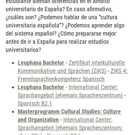
estudiante alemán diferencias en el ámbito
universitario de España? En caso afirmativo,
¿cuáles son? ¿Podemos hablar de una “cultura
universitaria española”? ¿Podemos aprender algo
del sistema español? ¿Cómo prepararse mejor
antes de ir a España para realizar estudios
universitarios?
Leuphana Bachelor
-
Zertifikat interkulturelle
Kommunikation und Sprachen (ZiKS)
-
ZiKS 4:
Fremdsprachenkompetenz Spanisch
Leuphana Bachelor
-
International Center:
Sprachangebot (ehemals Sprachenzentrum)
-
Spanisch B2.1
Masterprogramm Cultural Studies: Culture
and Organization
-
International Center:
Sprachangebot (ehemals Sprachenzentrum;