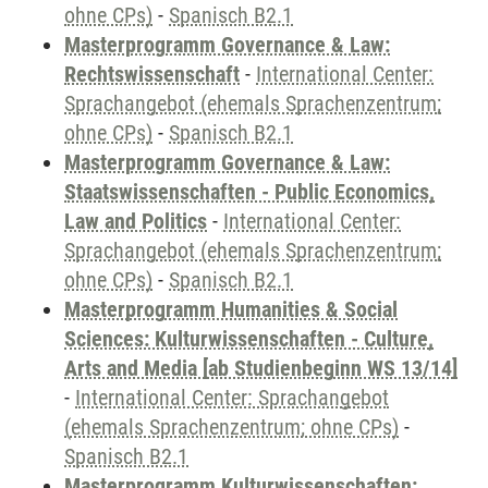
ohne CPs)
-
Spanisch B2.1
Masterprogramm Governance & Law:
Rechtswissenschaft
-
International Center:
Sprachangebot (ehemals Sprachenzentrum;
ohne CPs)
-
Spanisch B2.1
Masterprogramm Governance & Law:
Staatswissenschaften - Public Economics,
Law and Politics
-
International Center:
Sprachangebot (ehemals Sprachenzentrum;
ohne CPs)
-
Spanisch B2.1
Masterprogramm Humanities & Social
Sciences: Kulturwissenschaften - Culture,
Arts and Media [ab Studienbeginn WS 13/14]
-
International Center: Sprachangebot
(ehemals Sprachenzentrum; ohne CPs)
-
Spanisch B2.1
Masterprogramm Kulturwissenschaften: