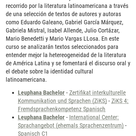
recorrido por la literatura latinoamericana a través
de una selección de textos de autores y autoras
como Eduardo Galeano, Gabriel García Márquez,
Gabriela Mistral, Isabel Allende, Julio Cortázar,
Mario Benedetti y Mario Vargas LLosa. En este
curso se analizarán textos seleccionados para
entender mejor la hetereogeneidad de la literatura
de América Latina y se fomentará el discurso oral y
el debate sobre la identidad cultural
latinoamericana.
Leuphana Bachelor
-
Zertifikat interkulturelle
Kommunikation und Sprachen (ZiKS)
-
ZiKS 4:
Fremdsprachenkompetenz Spanisch
Leuphana Bachelor
-
International Center:
Sprachangebot (ehemals Sprachenzentrum)
-
Spanisch C1