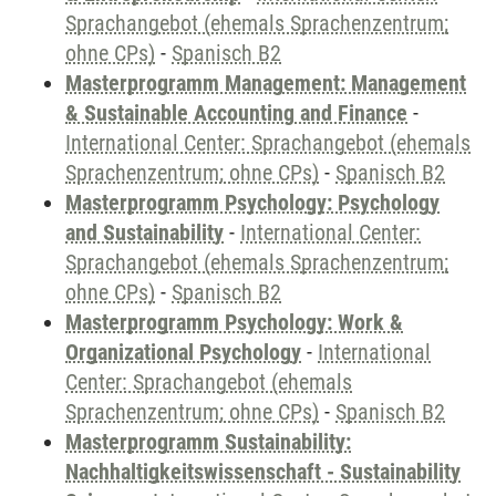
Sprachangebot (ehemals Sprachenzentrum;
ohne CPs)
-
Spanisch B2
Masterprogramm Management: Management
& Sustainable Accounting and Finance
-
International Center: Sprachangebot (ehemals
Sprachenzentrum; ohne CPs)
-
Spanisch B2
Masterprogramm Psychology: Psychology
and Sustainability
-
International Center:
Sprachangebot (ehemals Sprachenzentrum;
ohne CPs)
-
Spanisch B2
Masterprogramm Psychology: Work &
Organizational Psychology
-
International
Center: Sprachangebot (ehemals
Sprachenzentrum; ohne CPs)
-
Spanisch B2
Masterprogramm Sustainability:
Nachhaltigkeitswissenschaft - Sustainability