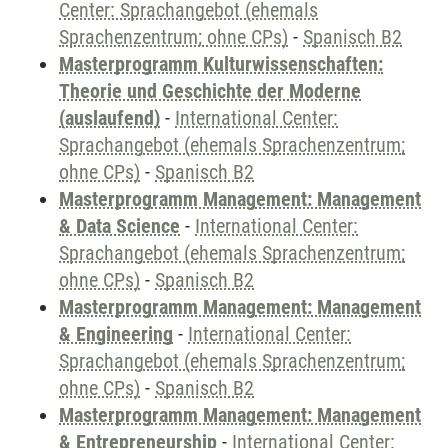
Center: Sprachangebot (ehemals
Sprachenzentrum; ohne CPs)
-
Spanisch B2
Masterprogramm Kulturwissenschaften:
Theorie und Geschichte der Moderne
(auslaufend)
-
International Center:
Sprachangebot (ehemals Sprachenzentrum;
ohne CPs)
-
Spanisch B2
Masterprogramm Management: Management
& Data Science
-
International Center:
Sprachangebot (ehemals Sprachenzentrum;
ohne CPs)
-
Spanisch B2
Masterprogramm Management: Management
& Engineering
-
International Center:
Sprachangebot (ehemals Sprachenzentrum;
ohne CPs)
-
Spanisch B2
Masterprogramm Management: Management
& Entrepreneurship
-
International Center: