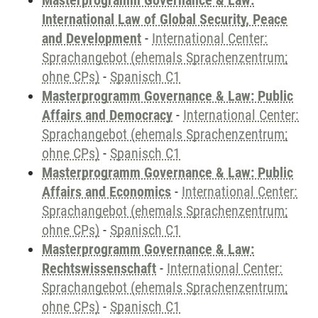
Masterprogramm Governance & Law:
International Law of Global Security, Peace
and Development
-
International Center:
Sprachangebot (ehemals Sprachenzentrum;
ohne CPs)
-
Spanisch C1
Masterprogramm Governance & Law: Public
Affairs and Democracy
-
International Center:
Sprachangebot (ehemals Sprachenzentrum;
ohne CPs)
-
Spanisch C1
Masterprogramm Governance & Law: Public
Affairs and Economics
-
International Center:
Sprachangebot (ehemals Sprachenzentrum;
ohne CPs)
-
Spanisch C1
Masterprogramm Governance & Law:
Rechtswissenschaft
-
International Center:
Sprachangebot (ehemals Sprachenzentrum;
ohne CPs)
-
Spanisch C1