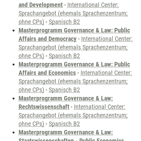
and Development
-
International Center:
Sprachangebot (ehemals Sprachenzentrum;
ohne CPs)
-
Spanisch B2
Masterprogramm Governance & Law: Public
Affairs and Democracy
-
International Center:
Sprachangebot (ehemals Sprachenzentrum;
ohne CPs)
-
Spanisch B2
Masterprogramm Governance & Law: Public
Affairs and Economics
-
International Center:
Sprachangebot (ehemals Sprachenzentrum;
ohne CPs)
-
Spanisch B2
Masterprogramm Governance & Law:
Rechtswissenschaft
-
International Center:
Sprachangebot (ehemals Sprachenzentrum;
ohne CPs)
-
Spanisch B2
Masterprogramm Governance & Law:
Staatswissenschaften - Public Economics,