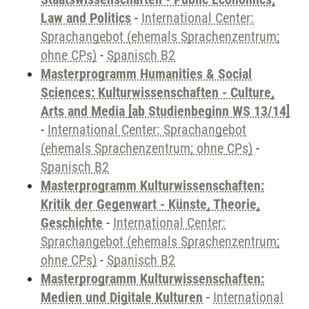
Law and Politics
-
International Center:
Sprachangebot (ehemals Sprachenzentrum;
ohne CPs)
-
Spanisch B2
Masterprogramm Humanities & Social
Sciences: Kulturwissenschaften - Culture,
Arts and Media [ab Studienbeginn WS 13/14]
-
International Center: Sprachangebot
(ehemals Sprachenzentrum; ohne CPs)
-
Spanisch B2
Masterprogramm Kulturwissenschaften:
Kritik der Gegenwart - Künste, Theorie,
Geschichte
-
International Center:
Sprachangebot (ehemals Sprachenzentrum;
ohne CPs)
-
Spanisch B2
Masterprogramm Kulturwissenschaften:
Medien und Digitale Kulturen
-
International