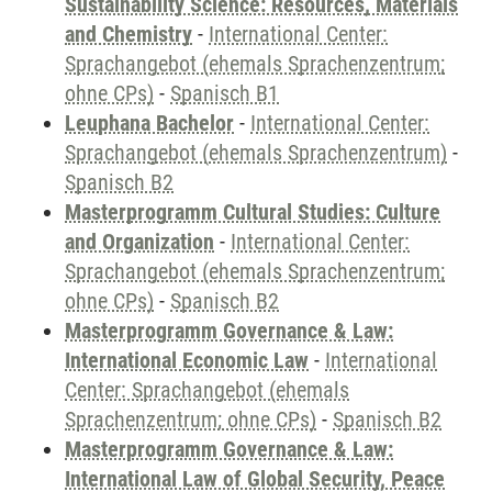
Sustainability Science: Resources, Materials
and Chemistry
-
International Center:
Sprachangebot (ehemals Sprachenzentrum;
ohne CPs)
-
Spanisch B1
Leuphana Bachelor
-
International Center:
Sprachangebot (ehemals Sprachenzentrum)
-
Spanisch B2
Masterprogramm Cultural Studies: Culture
and Organization
-
International Center:
Sprachangebot (ehemals Sprachenzentrum;
ohne CPs)
-
Spanisch B2
Masterprogramm Governance & Law:
International Economic Law
-
International
Center: Sprachangebot (ehemals
Sprachenzentrum; ohne CPs)
-
Spanisch B2
Masterprogramm Governance & Law:
International Law of Global Security, Peace