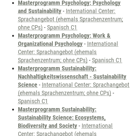
Masterprogramm Psychology: Psychology
and Sustainability
-
International Center:
Sprachangebot (ehemals Sprachenzentrum;
ohne CPs)
-
Spanisch C1
Masterprogramm Psychology: Work &
Organizational Psychology
-
International
Center: Sprachangebot (ehemals
Sprachenzentrum; ohne CPs)
-
Spanisch C1
Masterprogramm Sustainability:
Nachhaltigkeitswissenschaft - Sustainability
Science
-
International Center: Sprachangebot
(ehemals Sprachenzentrum; ohne CPs)
-
Spanisch C1
Masterprogramm Sustainability:
Sustainability Science: Ecosystems,
Biodiversity and Society
-
International
Center: Sprachangebot (ehemals