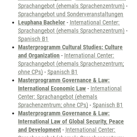
Sprachangebot (ehemals Sprachenzentrum)
-
Sprachangebot und Sonderveranstaltungen
Leuphana Bachelor
-
International Center:
Sprachangebot (ehemals Sprachenzentrum)
-
Spanisch B1
Masterprogramm Cultural Studies: Culture
and Organization
-
International Center:
Sprachangebot (ehemals Sprachenzentrum;
ohne CPs)
-
Spanisch B1
Masterprogramm Governance & Law:
International Economic Law
-
International
Center: Sprachangebot (ehemals
Sprachenzentrum; ohne CPs)
-
Spanisch B1
Masterprogramm Governance & Law:
International Law of Global Security, Peace
and Development
-
International Center: