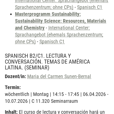
International Center: Sprachangebot (ehemals
Sprachenzentrum; ohne CPs)
-
Spanisch C1
Masterprogramm Sustainability:
Sustainability Science: Resources, Materials
and Chemistry
-
International Center:
Sprachangebot (ehemals Sprachenzentrum;
ohne CPs)
-
Spanisch C1
SPANISCH B2/C1. LECTURA Y
CONVERSACIÓN. TEMAS DE AMÉRICA
LATINA.
(SEMINAR)
Dozent/in:
Maria del Carmen Sunen-Bernal
Termin:
wöchentlich | Montag | 14:15 - 17:45 | 06.04.2026 -
10.07.2026 | C 11.320 Seminarraum
Inhalt:
El curso de lectura y conversación hará un