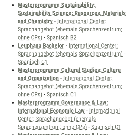
Masterprogramm Sustainability:
Sustainability Science: Resources, Materials
and Chemistry
-
International Center:
Sprachangebot (ehemals Sprachenzentrum;
ohne CPs)
-
Spanisch B2
Leuphana Bachelor
-
International Center:
Sprachangebot (ehemals Sprachenzentrum)
-
Spanisch C1
Masterprogramm Cultural Studies: Culture
and Organization
-
International Center:
Sprachangebot (ehemals Sprachenzentrum;
ohne CPs)
-
Spanisch C1
Masterprogramm Governance & Law:
International Economic Law
-
International
Center: Sprachangebot (ehemals
Sprachenzentrum; ohne CPs)
-
Spanisch C1