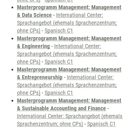
Masterprogramm Management: Management
& Data Science
-
International Center:
Sprachangebot (ehemals Sprachenzentrum;
ohne CPs)
-
Spanisch C1
Masterprogramm Management: Management
& Engineering
-
International Center:
Sprachangebot (ehemals Sprachenzentrum;
ohne CPs)
-
Spanisch C1
Masterprogramm Management: Management
& Entrepreneurship
-
International Center:
Sprachangebot (ehemals Sprachenzentrum;
ohne CPs)
-
Spanisch C1
Masterprogramm Management: Management
& Sustainable Accounting and Finance
-
International Center: Sprachangebot (ehemals
Sprachenzentrum; ohne CPs)
-
Spanisch C1