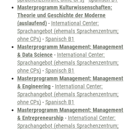
Masterprogramm Kulturwissenschaften:
Theorie und Geschichte der Moderne
(auslaufend)
-
International Center:
Sprachangebot (ehemals Sprachenzentrum;
ohne CPs)
-
Spanisch B1
Masterprogramm Management: Management
& Data Science
-
International Center:
Sprachangebot (ehemals Sprachenzentrum;
ohne CPs)
-
Spanisch B1
Masterprogramm Management: Management
& Engineering
-
International Center:
Sprachangebot (ehemals Sprachenzentrum;
ohne CPs)
-
Spanisch B1
Masterprogramm Management: Management
& Entrepreneurship
-
International Center:
Sprachangebot (ehemals Sprachenzentrum;