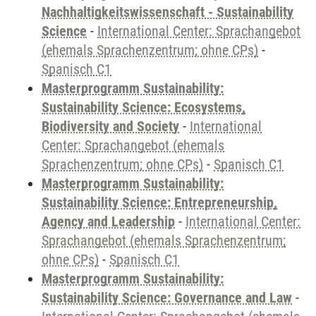
Nachhaltigkeitswissenschaft - Sustainability
Science
-
International Center: Sprachangebot
(ehemals Sprachenzentrum; ohne CPs)
-
Spanisch C1
Masterprogramm Sustainability:
Sustainability Science: Ecosystems,
Biodiversity and Society
-
International
Center: Sprachangebot (ehemals
Sprachenzentrum; ohne CPs)
-
Spanisch C1
Masterprogramm Sustainability:
Sustainability Science: Entrepreneurship,
Agency and Leadership
-
International Center:
Sprachangebot (ehemals Sprachenzentrum;
ohne CPs)
-
Spanisch C1
Masterprogramm Sustainability:
Sustainability Science: Governance and Law
-