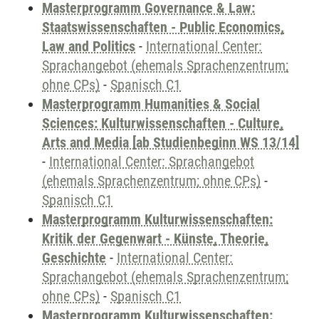
Masterprogramm Governance & Law:
Staatswissenschaften - Public Economics,
Law and Politics
-
International Center:
Sprachangebot (ehemals Sprachenzentrum;
ohne CPs)
-
Spanisch C1
Masterprogramm Humanities & Social
Sciences: Kulturwissenschaften - Culture,
Arts and Media [ab Studienbeginn WS 13/14]
-
International Center: Sprachangebot
(ehemals Sprachenzentrum; ohne CPs)
-
Spanisch C1
Masterprogramm Kulturwissenschaften:
Kritik der Gegenwart - Künste, Theorie,
Geschichte
-
International Center:
Sprachangebot (ehemals Sprachenzentrum;
ohne CPs)
-
Spanisch C1
Masterprogramm Kulturwissenschaften: