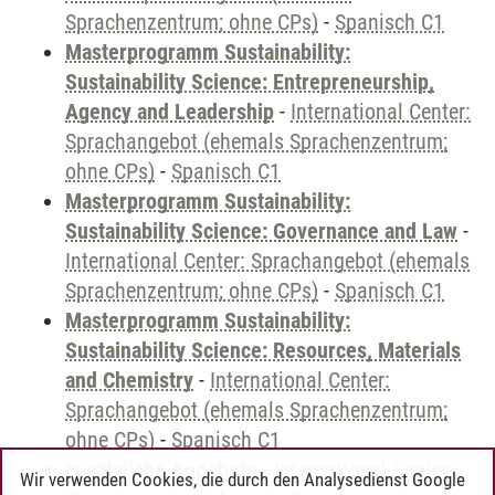
Sprachenzentrum; ohne CPs)
-
Spanisch C1
Masterprogramm Sustainability:
Sustainability Science: Entrepreneurship,
Agency and Leadership
-
International Center:
Sprachangebot (ehemals Sprachenzentrum;
ohne CPs)
-
Spanisch C1
Masterprogramm Sustainability:
Sustainability Science: Governance and Law
-
International Center: Sprachangebot (ehemals
Sprachenzentrum; ohne CPs)
-
Spanisch C1
Masterprogramm Sustainability:
Sustainability Science: Resources, Materials
and Chemistry
-
International Center:
Sprachangebot (ehemals Sprachenzentrum;
ohne CPs)
-
Spanisch C1
zusätzliche Angebote
-
International Center:
Wir verwenden Cookies, die durch den Analysedienst Google