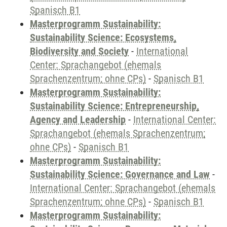
Spanisch B1
Masterprogramm Sustainability:
Sustainability Science: Ecosystems,
Biodiversity and Society
-
International
Center: Sprachangebot (ehemals
Sprachenzentrum; ohne CPs)
-
Spanisch B1
Masterprogramm Sustainability:
Sustainability Science: Entrepreneurship,
Agency and Leadership
-
International Center:
Sprachangebot (ehemals Sprachenzentrum;
ohne CPs)
-
Spanisch B1
Masterprogramm Sustainability:
Sustainability Science: Governance and Law
-
International Center: Sprachangebot (ehemals
Sprachenzentrum; ohne CPs)
-
Spanisch B1
Masterprogramm Sustainability: