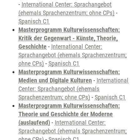
-
International Center: Sprachangebot
(ehemals Sprachenzentrum; ohne CPs)
-
Spanisch C1
Masterprogramm Kulturwissenschaften:
Kritik der Gegenwart - Künste, Theorie,
Geschichte
-
International Center:
Sprachangebot (ehemals Sprachenzentrum;
ohne CPs)
-
Spanisch C1
Masterprogramm Kulturwissenschaften:
Medien und Digitale Kulturen
-
International
Center: Sprachangebot (ehemals
Sprachenzentrum; ohne CPs)
-
Spanisch C1
Masterprogramm Kulturwissenschaften:
Theorie und Geschichte der Moderne
(auslaufend)
-
International Center:
Sprachangebot (ehemals Sprachenzentrum;
ohne CPs)
-
Spanisch C1