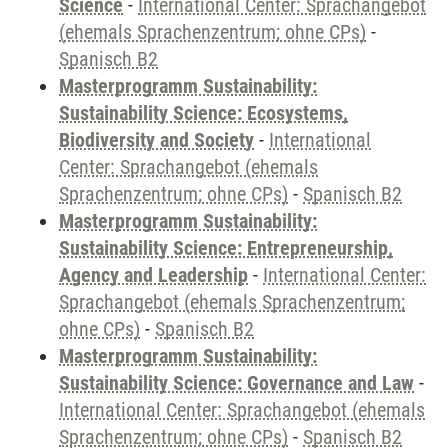
Science
-
International Center: Sprachangebot
(ehemals Sprachenzentrum; ohne CPs)
-
Spanisch B2
Masterprogramm Sustainability:
Sustainability Science: Ecosystems,
Biodiversity and Society
-
International
Center: Sprachangebot (ehemals
Sprachenzentrum; ohne CPs)
-
Spanisch B2
Masterprogramm Sustainability:
Sustainability Science: Entrepreneurship,
Agency and Leadership
-
International Center:
Sprachangebot (ehemals Sprachenzentrum;
ohne CPs)
-
Spanisch B2
Masterprogramm Sustainability:
Sustainability Science: Governance and Law
-
International Center: Sprachangebot (ehemals
Sprachenzentrum; ohne CPs)
-
Spanisch B2