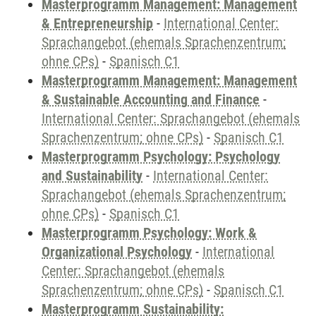
Masterprogramm Management: Management
& Entrepreneurship
-
International Center:
Sprachangebot (ehemals Sprachenzentrum;
ohne CPs)
-
Spanisch C1
Masterprogramm Management: Management
& Sustainable Accounting and Finance
-
International Center: Sprachangebot (ehemals
Sprachenzentrum; ohne CPs)
-
Spanisch C1
Masterprogramm Psychology: Psychology
and Sustainability
-
International Center:
Sprachangebot (ehemals Sprachenzentrum;
ohne CPs)
-
Spanisch C1
Masterprogramm Psychology: Work &
Organizational Psychology
-
International
Center: Sprachangebot (ehemals
Sprachenzentrum; ohne CPs)
-
Spanisch C1
Masterprogramm Sustainability: