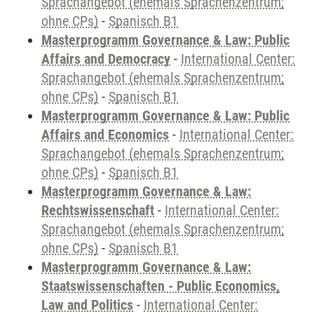
Sprachangebot (ehemals Sprachenzentrum;
ohne CPs)
-
Spanisch B1
Masterprogramm Governance & Law: Public
Affairs and Democracy
-
International Center:
Sprachangebot (ehemals Sprachenzentrum;
ohne CPs)
-
Spanisch B1
Masterprogramm Governance & Law: Public
Affairs and Economics
-
International Center:
Sprachangebot (ehemals Sprachenzentrum;
ohne CPs)
-
Spanisch B1
Masterprogramm Governance & Law:
Rechtswissenschaft
-
International Center:
Sprachangebot (ehemals Sprachenzentrum;
ohne CPs)
-
Spanisch B1
Masterprogramm Governance & Law:
Staatswissenschaften - Public Economics,
Law and Politics
-
International Center: