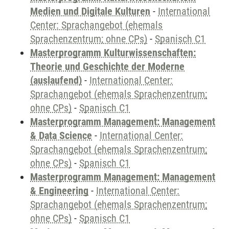
Medien und Digitale Kulturen
-
International
Center: Sprachangebot (ehemals
Sprachenzentrum; ohne CPs)
-
Spanisch C1
Masterprogramm Kulturwissenschaften:
Theorie und Geschichte der Moderne
(auslaufend)
-
International Center:
Sprachangebot (ehemals Sprachenzentrum;
ohne CPs)
-
Spanisch C1
Masterprogramm Management: Management
& Data Science
-
International Center:
Sprachangebot (ehemals Sprachenzentrum;
ohne CPs)
-
Spanisch C1
Masterprogramm Management: Management
& Engineering
-
International Center:
Sprachangebot (ehemals Sprachenzentrum;
ohne CPs)
-
Spanisch C1