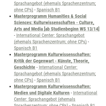
Sprachangebot (ehemals Sprachenzentrum;
ohne CPs)
-
Spanisch B1
Masterprogramm Humanities & Social
Sciences: Kulturwissenschaften - Culture,
Arts and Media [ab Studienbeginn WS 13/14]
-
International Center: Sprachangebot
(ehemals Sprachenzentrum; ohne CPs)
-
Spanisch B1
Masterprogramm Kulturwissenschaften:
Kritik der Gegenwart - Künste, Theorie,
Geschichte
-
International Center:
Sprachangebot (ehemals Sprachenzentrum;
ohne CPs)
-
Spanisch B1
Masterprogramm Kulturwissenschaften:
Medien und Digitale Kulturen
-
International
Center: Sprachangebot (ehemals
Sprachenzentrum; ohne CPs)
-
Spanisch B1