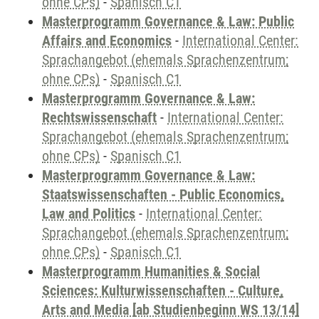
ohne CPs)
-
Spanisch C1
Masterprogramm Governance & Law: Public
Affairs and Economics
-
International Center:
Sprachangebot (ehemals Sprachenzentrum;
ohne CPs)
-
Spanisch C1
Masterprogramm Governance & Law:
Rechtswissenschaft
-
International Center:
Sprachangebot (ehemals Sprachenzentrum;
ohne CPs)
-
Spanisch C1
Masterprogramm Governance & Law:
Staatswissenschaften - Public Economics,
Law and Politics
-
International Center:
Sprachangebot (ehemals Sprachenzentrum;
ohne CPs)
-
Spanisch C1
Masterprogramm Humanities & Social
Sciences: Kulturwissenschaften - Culture,
Arts and Media [ab Studienbeginn WS 13/14]