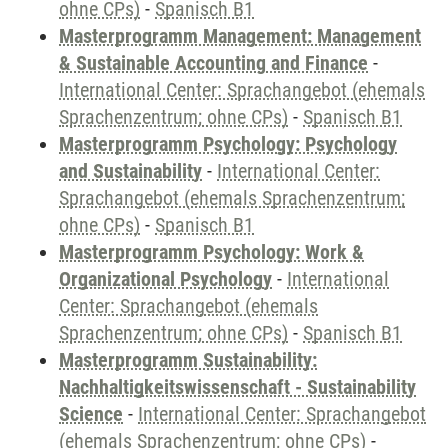
ohne CPs)
-
Spanisch B1
Masterprogramm Management: Management
& Sustainable Accounting and Finance
-
International Center: Sprachangebot (ehemals
Sprachenzentrum; ohne CPs)
-
Spanisch B1
Masterprogramm Psychology: Psychology
and Sustainability
-
International Center:
Sprachangebot (ehemals Sprachenzentrum;
ohne CPs)
-
Spanisch B1
Masterprogramm Psychology: Work &
Organizational Psychology
-
International
Center: Sprachangebot (ehemals
Sprachenzentrum; ohne CPs)
-
Spanisch B1
Masterprogramm Sustainability:
Nachhaltigkeitswissenschaft - Sustainability
Science
-
International Center: Sprachangebot
(ehemals Sprachenzentrum; ohne CPs)
-