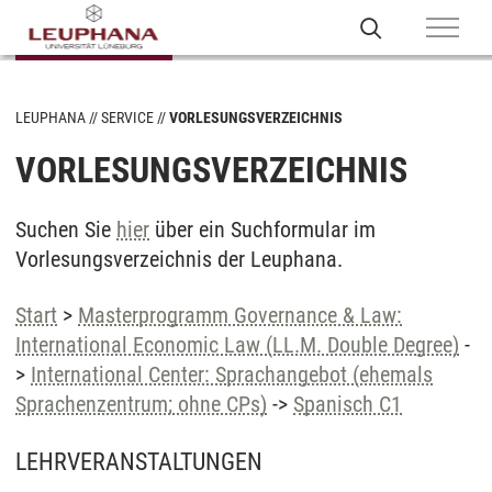
LEUPHANA
SERVICE
VORLESUNGSVERZEICHNIS
VORLESUNGSVERZEICHNIS
Suchen Sie
hier
über ein Suchformular im
Vorlesungsverzeichnis der Leuphana.
Start
>
Masterprogramm Governance & Law:
International Economic Law (LL.M. Double Degree)
-
>
International Center: Sprachangebot (ehemals
Sprachenzentrum; ohne CPs)
->
Spanisch C1
LEHRVERANSTALTUNGEN