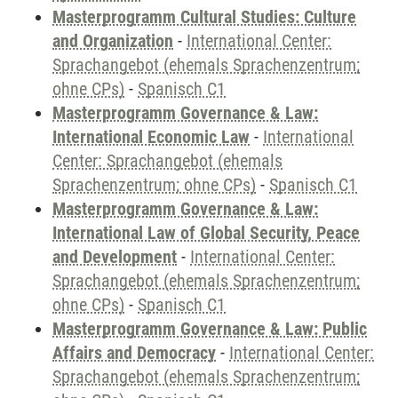
Masterprogramm Cultural Studies: Culture
and Organization
-
International Center:
Sprachangebot (ehemals Sprachenzentrum;
ohne CPs)
-
Spanisch C1
Masterprogramm Governance & Law:
International Economic Law
-
International
Center: Sprachangebot (ehemals
Sprachenzentrum; ohne CPs)
-
Spanisch C1
Masterprogramm Governance & Law:
International Law of Global Security, Peace
and Development
-
International Center:
Sprachangebot (ehemals Sprachenzentrum;
ohne CPs)
-
Spanisch C1
Masterprogramm Governance & Law: Public
Affairs and Democracy
-
International Center:
Sprachangebot (ehemals Sprachenzentrum;