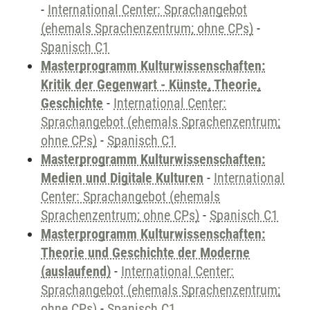
-
International Center: Sprachangebot
(ehemals Sprachenzentrum; ohne CPs)
-
Spanisch C1
Masterprogramm Kulturwissenschaften:
Kritik der Gegenwart - Künste, Theorie,
Geschichte
-
International Center:
Sprachangebot (ehemals Sprachenzentrum;
ohne CPs)
-
Spanisch C1
Masterprogramm Kulturwissenschaften:
Medien und Digitale Kulturen
-
International
Center: Sprachangebot (ehemals
Sprachenzentrum; ohne CPs)
-
Spanisch C1
Masterprogramm Kulturwissenschaften:
Theorie und Geschichte der Moderne
(auslaufend)
-
International Center:
Sprachangebot (ehemals Sprachenzentrum;
ohne CPs)
-
Spanisch C1