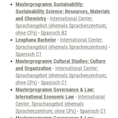
Masterprogramm Sustainability:
Sustainability Science: Resources, Materials
and Chemistry
-
International Center:
Sprachangebot (ehemals Sprachenzentrum;
ohne CPs)
-
Spanisch B2
Leuphana Bachelor
-
International Center:
Sprachangebot (ehemals Sprachenzentrum)
-
Spanisch C1
Masterprogramm Cultural Studies: Culture
and Organization
-
International Center:
Sprachangebot (ehemals Sprachenzentrum;
ohne CPs)
-
Spanisch C1
Masterprogramm Governance & Law:
International Economic Law
-
International
Center: Sprachangebot (ehemals
Sprachenzentrum; ohne CPs)
-
Spanisch C1