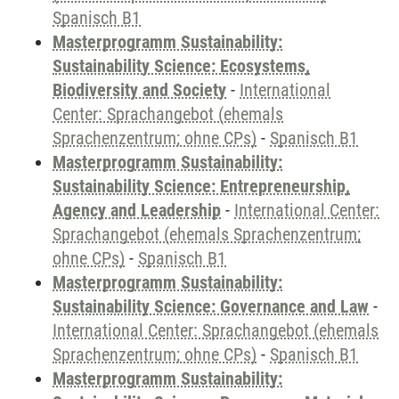
Spanisch B1
Masterprogramm Sustainability:
Sustainability Science: Ecosystems,
Biodiversity and Society
-
International
Center: Sprachangebot (ehemals
Sprachenzentrum; ohne CPs)
-
Spanisch B1
Masterprogramm Sustainability:
Sustainability Science: Entrepreneurship,
Agency and Leadership
-
International Center:
Sprachangebot (ehemals Sprachenzentrum;
ohne CPs)
-
Spanisch B1
Masterprogramm Sustainability:
Sustainability Science: Governance and Law
-
International Center: Sprachangebot (ehemals
Sprachenzentrum; ohne CPs)
-
Spanisch B1
Masterprogramm Sustainability: