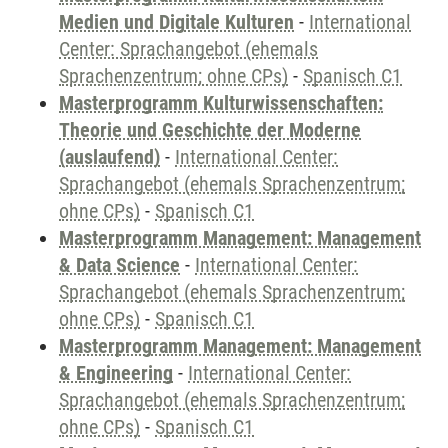
Medien und Digitale Kulturen
-
International
Center: Sprachangebot (ehemals
Sprachenzentrum; ohne CPs)
-
Spanisch C1
Masterprogramm Kulturwissenschaften:
Theorie und Geschichte der Moderne
(auslaufend)
-
International Center:
Sprachangebot (ehemals Sprachenzentrum;
ohne CPs)
-
Spanisch C1
Masterprogramm Management: Management
& Data Science
-
International Center:
Sprachangebot (ehemals Sprachenzentrum;
ohne CPs)
-
Spanisch C1
Masterprogramm Management: Management
& Engineering
-
International Center:
Sprachangebot (ehemals Sprachenzentrum;
ohne CPs)
-
Spanisch C1