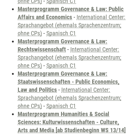
ohne CPs)
-
Spanisch C1
Masterprogramm Governance & Law: Public
Affairs and Economics
-
International Center:
Sprachangebot (ehemals Sprachenzentrum;
ohne CPs)
-
Spanisch C1
Masterprogramm Governance & Law:
Rechtswissenschaft
-
International Center:
Sprachangebot (ehemals Sprachenzentrum;
ohne CPs)
-
Spanisch C1
Masterprogramm Governance & Law:
Staatswissenschaften - Public Economics,
Law and Politics
-
International Center:
Sprachangebot (ehemals Sprachenzentrum;
ohne CPs)
-
Spanisch C1
Masterprogramm Humanities & Social
Sciences: Kulturwissenschaften - Culture,
Arts and Media [ab Studienbeginn WS 13/14]