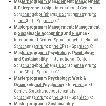
Masterprogramm Management: Management
& Entrepreneurship
-
International Center:
Sprachangebot (ehemals Sprachenzentrum;
ohne CPs)
-
Spanisch C1
Masterprogramm Management: Management
& Sustainable Accounting and Finance
-
International Center: Sprachangebot (ehemals
Sprachenzentrum; ohne CPs)
-
Spanisch C1
Masterprogramm Psychology: Psychology
and Sustainability
-
International Center:
Sprachangebot (ehemals Sprachenzentrum;
ohne CPs)
-
Spanisch C1
Masterprogramm Psychology: Work &
Organizational Psychology
-
International
Center: Sprachangebot (ehemals
Sprachenzentrum; ohne CPs)
-
Spanisch C1
Masterprogramm Sustainability: