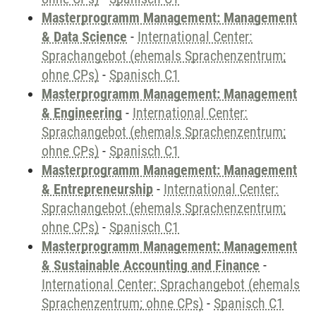
Masterprogramm Management: Management
& Data Science
-
International Center:
Sprachangebot (ehemals Sprachenzentrum;
ohne CPs)
-
Spanisch C1
Masterprogramm Management: Management
& Engineering
-
International Center:
Sprachangebot (ehemals Sprachenzentrum;
ohne CPs)
-
Spanisch C1
Masterprogramm Management: Management
& Entrepreneurship
-
International Center:
Sprachangebot (ehemals Sprachenzentrum;
ohne CPs)
-
Spanisch C1
Masterprogramm Management: Management
& Sustainable Accounting and Finance
-
International Center: Sprachangebot (ehemals
Sprachenzentrum; ohne CPs)
-
Spanisch C1