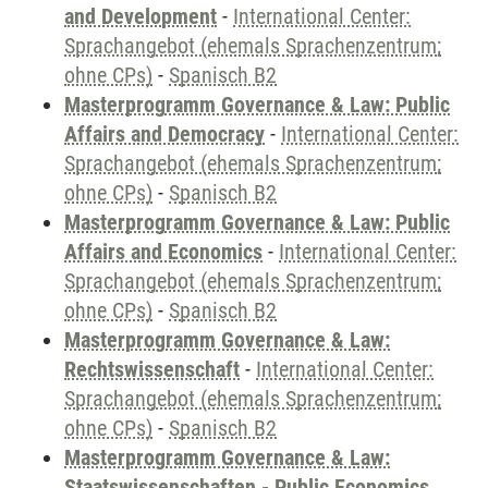
and Development
-
International Center:
Sprachangebot (ehemals Sprachenzentrum;
ohne CPs)
-
Spanisch B2
Masterprogramm Governance & Law: Public
Affairs and Democracy
-
International Center:
Sprachangebot (ehemals Sprachenzentrum;
ohne CPs)
-
Spanisch B2
Masterprogramm Governance & Law: Public
Affairs and Economics
-
International Center:
Sprachangebot (ehemals Sprachenzentrum;
ohne CPs)
-
Spanisch B2
Masterprogramm Governance & Law:
Rechtswissenschaft
-
International Center:
Sprachangebot (ehemals Sprachenzentrum;
ohne CPs)
-
Spanisch B2
Masterprogramm Governance & Law:
Staatswissenschaften - Public Economics,