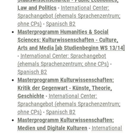
Law and Politics
-
International Center:
Sprachangebot (ehemals Sprachenzentrum;
ohne CPs)
-
Spanisch B2
Masterprogramm Humanities & Social
Sciences: Kulturwissenschaften - Culture,
Arts and Media [ab Studienbeginn WS 13/14]
-
International Center: Sprachangebot
(ehemals Sprachenzentrum; ohne CPs)
-
Spanisch B2
Masterprogramm Kulturwissenschaften:
Kritik der Gegenwart - Künste, Theorie,
Geschichte
-
International Center:
Sprachangebot (ehemals Sprachenzentrum;
ohne CPs)
-
Spanisch B2
Masterprogramm Kulturwissenschaften:
Medien und Digitale Kulturen
-
International