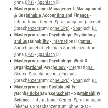
ohne CPs)
-
Spanisch B1
Masterprogramm Management: Management
& Sustainable Accounting and Finance
-
International Center: Sprachangebot (ehemals
Sprachenzentrum; ohne CPs)
-
Spanisch B1
Masterprogramm Psychology: Psychology
and Sustainability
-
International Center:
Sprachangebot (ehemals Sprachenzentrum;
ohne CPs)
-
Spanisch B1
Masterprogramm Psychology: Work &
Organizational Psychology
-
International
Center: Sprachangebot (ehemals
Sprachenzentrum; ohne CPs)
-
Spanisch B1
Masterprogramm Sustainability:
Nachhaltigkeitswissenschaft - Sustainability
Science
-
International Center: Sprachangebot
(ehemals Sprachenzentrum; ohne CPs)
-