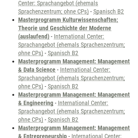
Center: Sprachangebot (ehemals
Sprachenzentrum; ohne CPs)
-
Spanisch B2
Masterprogramm Kulturwissenschaften:
Theorie und Geschichte der Moderne
(auslaufend)
-
International Center:
Sprachangebot (ehemals Sprachenzentrum;
ohne CPs)
-
Spanisch B2
Masterprogramm Management: Management
& Data Science
-
International Center:
Sprachangebot (ehemals Sprachenzentrum;
ohne CPs)
-
Spanisch B2
Masterprogramm Management: Management
& Engineering
-
International Center:
Sprachangebot (ehemals Sprachenzentrum;
ohne CPs)
-
Spanisch B2
Masterprogramm Management: Management
& Entrepreneurship
-
International Center: