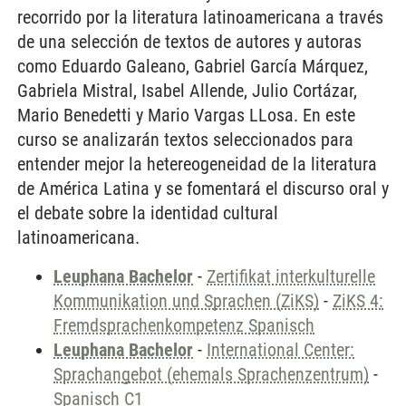
recorrido por la literatura latinoamericana a través
de una selección de textos de autores y autoras
como Eduardo Galeano, Gabriel García Márquez,
Gabriela Mistral, Isabel Allende, Julio Cortázar,
Mario Benedetti y Mario Vargas LLosa. En este
curso se analizarán textos seleccionados para
entender mejor la hetereogeneidad de la literatura
de América Latina y se fomentará el discurso oral y
el debate sobre la identidad cultural
latinoamericana.
Leuphana Bachelor
-
Zertifikat interkulturelle
Kommunikation und Sprachen (ZiKS)
-
ZiKS 4:
Fremdsprachenkompetenz Spanisch
Leuphana Bachelor
-
International Center:
Sprachangebot (ehemals Sprachenzentrum)
-
Spanisch C1