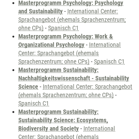
Masterprogramm Psychology: Psychology
and Sustainability
-
International Center:
Sprachangebot (ehemals Sprachenzentrum;
ohne CPs)
-
Spanisch C1
Masterprogramm Psychology: Work &
Organizational Psychology
-
International
Center: Sprachangebot (ehemals
Sprachenzentrum; ohne CPs)
-
Spanisch C1
Masterprogramm Sustainability:
Nachhaltigkeitswissenschaft - Sustainability
Science
-
International Center: Sprachangebot
(ehemals Sprachenzentrum; ohne CPs)
-
Spanisch C1
Masterprogramm Sustainability:
Sustainability Science: Ecosystems,
Biodiversity and Society
-
International
Center: Sprachangebot (ehemals