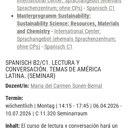
International Center: Sprachangebot (ehemals
Sprachenzentrum; ohne CPs)
-
Spanisch C1
Masterprogramm Sustainability:
Sustainability Science: Resources, Materials
and Chemistry
-
International Center:
Sprachangebot (ehemals Sprachenzentrum;
ohne CPs)
-
Spanisch C1
SPANISCH B2/C1. LECTURA Y
CONVERSACIÓN. TEMAS DE AMÉRICA
LATINA.
(SEMINAR)
Dozent/in:
Maria del Carmen Sunen-Bernal
Termin:
wöchentlich | Montag | 14:15 - 17:45 | 06.04.2026 -
10.07.2026 | C 11.320 Seminarraum
Inhalt:
El curso de lectura y conversación hará un