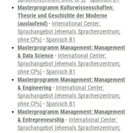
Masterprogramm Kulturwissenschaften:
Theorie und Geschichte der Moderne
(auslaufend)
-
International Center:
Sprachangebot (ehemals Sprachenzentrum;
ohne CPs)
-
Spanisch B1
Masterprogramm Management: Management
& Data Science
-
International Center:
Sprachangebot (ehemals Sprachenzentrum;
ohne CPs)
-
Spanisch B1
Masterprogramm Management: Management
& Engineering
-
International Center:
Sprachangebot (ehemals Sprachenzentrum;
ohne CPs)
-
Spanisch B1
Masterprogramm Management: Management
& Entrepreneurship
-
International Center:
Sprachangebot (ehemals Sprachenzentrum;