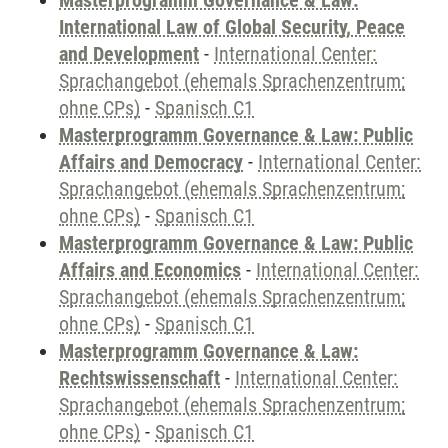
Masterprogramm Governance & Law:
International Law of Global Security, Peace
and Development
-
International Center:
Sprachangebot (ehemals Sprachenzentrum;
ohne CPs)
-
Spanisch C1
Masterprogramm Governance & Law: Public
Affairs and Democracy
-
International Center:
Sprachangebot (ehemals Sprachenzentrum;
ohne CPs)
-
Spanisch C1
Masterprogramm Governance & Law: Public
Affairs and Economics
-
International Center:
Sprachangebot (ehemals Sprachenzentrum;
ohne CPs)
-
Spanisch C1
Masterprogramm Governance & Law:
Rechtswissenschaft
-
International Center:
Sprachangebot (ehemals Sprachenzentrum;
ohne CPs)
-
Spanisch C1