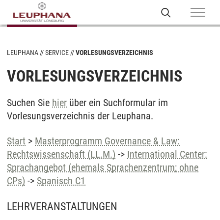
LEUPHANA
SERVICE
VORLESUNGSVERZEICHNIS
VORLESUNGSVERZEICHNIS
Suchen Sie
hier
über ein Suchformular im
Vorlesungsverzeichnis der Leuphana.
Start
>
Masterprogramm Governance & Law:
Rechtswissenschaft (LL.M.)
->
International Center:
Sprachangebot (ehemals Sprachenzentrum; ohne
CPs)
->
Spanisch C1
LEHRVERANSTALTUNGEN