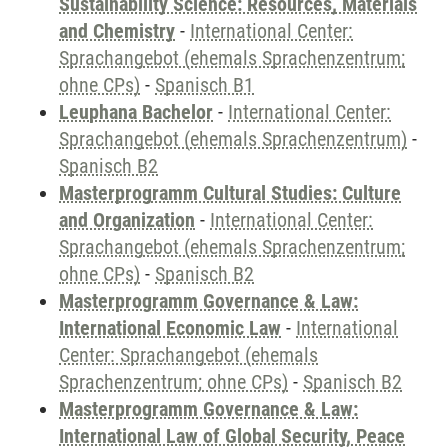
Sustainability Science: Resources, Materials
and Chemistry
-
International Center:
Sprachangebot (ehemals Sprachenzentrum;
ohne CPs)
-
Spanisch B1
Leuphana Bachelor
-
International Center:
Sprachangebot (ehemals Sprachenzentrum)
-
Spanisch B2
Masterprogramm Cultural Studies: Culture
and Organization
-
International Center:
Sprachangebot (ehemals Sprachenzentrum;
ohne CPs)
-
Spanisch B2
Masterprogramm Governance & Law:
International Economic Law
-
International
Center: Sprachangebot (ehemals
Sprachenzentrum; ohne CPs)
-
Spanisch B2
Masterprogramm Governance & Law:
International Law of Global Security, Peace