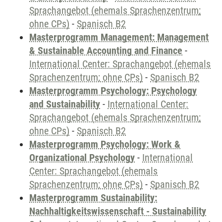
Sprachangebot (ehemals Sprachenzentrum;
ohne CPs)
-
Spanisch B2
Masterprogramm Management: Management
& Sustainable Accounting and Finance
-
International Center: Sprachangebot (ehemals
Sprachenzentrum; ohne CPs)
-
Spanisch B2
Masterprogramm Psychology: Psychology
and Sustainability
-
International Center:
Sprachangebot (ehemals Sprachenzentrum;
ohne CPs)
-
Spanisch B2
Masterprogramm Psychology: Work &
Organizational Psychology
-
International
Center: Sprachangebot (ehemals
Sprachenzentrum; ohne CPs)
-
Spanisch B2
Masterprogramm Sustainability:
Nachhaltigkeitswissenschaft - Sustainability