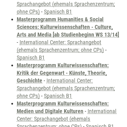
Sprachangebot (ehemals Sprachenzentrum;
ohne CPs)
-
Spanisch B1
Masterprogramm Humanities & Social
Sciences: Kulturwissenschaften - Culture,
Arts and Media [ab Studienbeginn WS 13/14]
-
International Center: Sprachangebot
(ehemals Sprachenzentrum; ohne CPs)
-
Spanisch B1
Masterprogramm Kulturwissenschaften:
Kritik der Gegenwart - Künste, Theorie,
Geschichte
-
International Center:
Sprachangebot (ehemals Sprachenzentrum;
ohne CPs)
-
Spanisch B1
Masterprogramm Kulturwissenschaften:
Medien und Digitale Kulturen
-
International
Center: Sprachangebot (ehemals
Sprachenzentrum; ohne CPs)
-
Spanisch B1