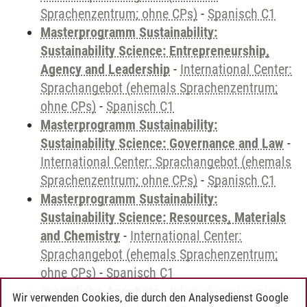
Sprachenzentrum; ohne CPs)
-
Spanisch C1
Masterprogramm Sustainability:
Sustainability Science: Entrepreneurship,
Agency and Leadership
-
International Center:
Sprachangebot (ehemals Sprachenzentrum;
ohne CPs)
-
Spanisch C1
Masterprogramm Sustainability:
Sustainability Science: Governance and Law
-
International Center: Sprachangebot (ehemals
Sprachenzentrum; ohne CPs)
-
Spanisch C1
Masterprogramm Sustainability:
Sustainability Science: Resources, Materials
and Chemistry
-
International Center:
Sprachangebot (ehemals Sprachenzentrum;
ohne CPs)
-
Spanisch C1
zusätzliche Angebote
-
International Center:
Wir verwenden Cookies, die durch den Analysedienst Google