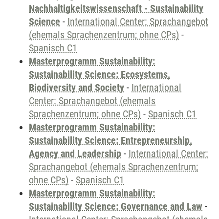
Nachhaltigkeitswissenschaft - Sustainability
Science
-
International Center: Sprachangebot
(ehemals Sprachenzentrum; ohne CPs)
-
Spanisch C1
Masterprogramm Sustainability:
Sustainability Science: Ecosystems,
Biodiversity and Society
-
International
Center: Sprachangebot (ehemals
Sprachenzentrum; ohne CPs)
-
Spanisch C1
Masterprogramm Sustainability:
Sustainability Science: Entrepreneurship,
Agency and Leadership
-
International Center:
Sprachangebot (ehemals Sprachenzentrum;
ohne CPs)
-
Spanisch C1
Masterprogramm Sustainability:
Sustainability Science: Governance and Law
-