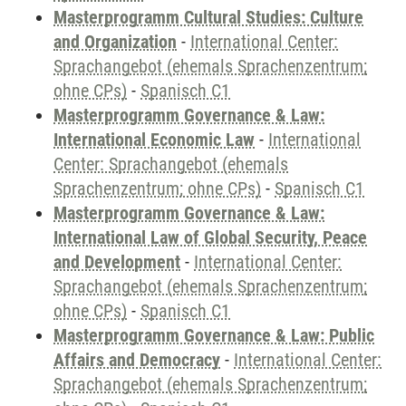
Masterprogramm Cultural Studies: Culture
and Organization
-
International Center:
Sprachangebot (ehemals Sprachenzentrum;
ohne CPs)
-
Spanisch C1
Masterprogramm Governance & Law:
International Economic Law
-
International
Center: Sprachangebot (ehemals
Sprachenzentrum; ohne CPs)
-
Spanisch C1
Masterprogramm Governance & Law:
International Law of Global Security, Peace
and Development
-
International Center:
Sprachangebot (ehemals Sprachenzentrum;
ohne CPs)
-
Spanisch C1
Masterprogramm Governance & Law: Public
Affairs and Democracy
-
International Center:
Sprachangebot (ehemals Sprachenzentrum;