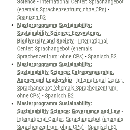
Science
-
International Center: Sprachangebot
(ehemals Sprachenzentrum; ohne CPs)
-
Spanisch B2
Masterprogramm Sustainability:
Sustainability Science: Ecosystems,
Biodiversity and Society
-
International
Center: Sprachangebot (ehemals
Sprachenzentrum; ohne CPs)
-
Spanisch B2
Masterprogramm Sustainability:
Sustainability Science: Entrepreneurship,
Agency and Leadership
-
International Center:
Sprachangebot (ehemals Sprachenzentrum;
ohne CPs)
-
Spanisch B2
Masterprogramm Sustainability:
Sustainability Science: Governance and Law
-
International Center: Sprachangebot (ehemals
Sprachenzentrum; ohne CPs)
-
Spanisch B2