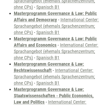
Sprachangebot (ehemals Sprachenzentrum;
ohne CPs)
-
Spanisch B1
Masterprogramm Governance & Law: Public
Affairs and Democracy
-
International Center:
Sprachangebot (ehemals Sprachenzentrum;
ohne CPs)
-
Spanisch B1
Masterprogramm Governance & Law: Public
Affairs and Economics
-
International Center:
Sprachangebot (ehemals Sprachenzentrum;
ohne CPs)
-
Spanisch B1
Masterprogramm Governance & Law:
Rechtswissenschaft
-
International Center:
Sprachangebot (ehemals Sprachenzentrum;
ohne CPs)
-
Spanisch B1
Masterprogramm Governance & Law:
Staatswissenschaften - Public Economics,
Law and Politics
-
International Center: