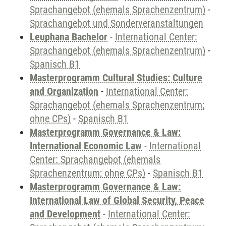
Sprachangebot (ehemals Sprachenzentrum)
-
Sprachangebot und Sonderveranstaltungen
Leuphana Bachelor
-
International Center:
Sprachangebot (ehemals Sprachenzentrum)
-
Spanisch B1
Masterprogramm Cultural Studies: Culture
and Organization
-
International Center:
Sprachangebot (ehemals Sprachenzentrum;
ohne CPs)
-
Spanisch B1
Masterprogramm Governance & Law:
International Economic Law
-
International
Center: Sprachangebot (ehemals
Sprachenzentrum; ohne CPs)
-
Spanisch B1
Masterprogramm Governance & Law:
International Law of Global Security, Peace
and Development
-
International Center: