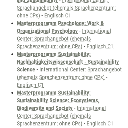
and Sustainability
-
International Center:
Sprachangebot (ehemals Sprachenzentrum;
ohne CPs)
-
Englisch C1
Masterprogramm Psychology: Work &
Organizational Psychology
-
International
Center: Sprachangebot (ehemals
Sprachenzentrum; ohne CPs)
-
Englisch C1
Masterprogramm Sustainability:
Nachhaltigkeitswissenschaft - Sustainability
Science
-
International Center: Sprachangebot
(ehemals Sprachenzentrum; ohne CPs)
-
Englisch C1
Masterprogramm Sustainability:
Sustainability Science: Ecosystems,
Biodiversity and Society
-
International
Center: Sprachangebot (ehemals
Sprachenzentrum; ohne CPs)
-
Englisch C1