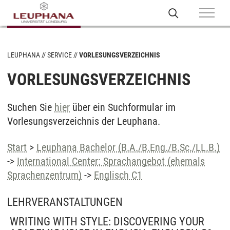
LEUPHANA
SERVICE
VORLESUNGSVERZEICHNIS
VORLESUNGSVERZEICHNIS
Suchen Sie
hier
über ein Suchformular im
Vorlesungsverzeichnis der Leuphana.
Start
>
Leuphana Bachelor (B.A./B.Eng./B.Sc./LL.B.)
->
International Center: Sprachangebot (ehemals
Sprachenzentrum)
->
Englisch C1
LEHRVERANSTALTUNGEN
WRITING WITH STYLE: DISCOVERING YOUR