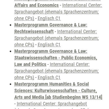
Affairs and Economics
-
International Center:
Sprachangebot (ehemals Sprachenzentrum;
ohne CPs)
-
Englisch C1
Masterprogramm Governance & Law:
Rechtswissenschaft
-
International Center:
Sprachangebot (ehemals Sprachenzentrum;
ohne CPs)
-
Englisch C1
Masterprogramm Governance & Law:
Staatswissenschaften - Public Economics,
Law and Politics
-
International Center:
Sprachangebot (ehemals Sprachenzentrum;
ohne CPs)
-
Englisch C1
Masterprogramm Humanities & Social
Sciences: Kulturwissenschaften - Culture,
Arts and Media [ab Studienbeginn WS 13/14]
-
International Center: Sprachangebot