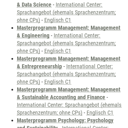
& Data Science
-
International Center:
Sprachangebot (ehemals Sprachenzentrum;
ohne CPs)
-
Englisch C1
Masterprogramm Management: Management
& Engineering
-
International Center:
Sprachangebot (ehemals Sprachenzentrum;
ohne CPs)
-
Englisch C1
Masterprogramm Management: Management
& Entrepreneurship
-
International Center:
Sprachangebot (ehemals Sprachenzentrum;
ohne CPs)
-
Englisch C1
Masterprogramm Management: Management
& Sustainable Accounting and Finance
-
International Center: Sprachangebot (ehemals
Sprachenzentrum; ohne CPs)
-
Englisch C1
Masterprogramm Psychology: Psychology