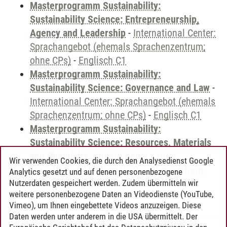
Masterprogramm Sustainability:
Sustainability Science: Entrepreneurship,
Agency and Leadership
-
International Center:
Sprachangebot (ehemals Sprachenzentrum;
ohne CPs)
-
Englisch C1
Masterprogramm Sustainability:
Sustainability Science: Governance and Law
-
International Center: Sprachangebot (ehemals
Sprachenzentrum; ohne CPs)
-
Englisch C1
Masterprogramm Sustainability:
Sustainability Science: Resources, Materials
and Chemistry
-
International Center:
Wir verwenden Cookies, die durch den Analysedienst Google
Sprachangebot (ehemals Sprachenzentrum;
Analytics gesetzt und auf denen personenbezogene
ohne CPs)
-
Englisch C1
Nutzerdaten gespeichert werden. Zudem übermitteln wir
weitere personenbezogene Daten an Videodienste (YouTube,
Vimeo), um Ihnen eingebettete Videos anzuzeigen. Diese
Daten werden unter anderem in die USA übermittelt. Der