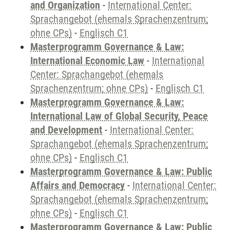
and Organization
-
International Center:
Sprachangebot (ehemals Sprachenzentrum;
ohne CPs)
-
Englisch C1
Masterprogramm Governance & Law:
International Economic Law
-
International
Center: Sprachangebot (ehemals
Sprachenzentrum; ohne CPs)
-
Englisch C1
Masterprogramm Governance & Law:
International Law of Global Security, Peace
and Development
-
International Center:
Sprachangebot (ehemals Sprachenzentrum;
ohne CPs)
-
Englisch C1
Masterprogramm Governance & Law: Public
Affairs and Democracy
-
International Center:
Sprachangebot (ehemals Sprachenzentrum;
ohne CPs)
-
Englisch C1
Masterprogramm Governance & Law: Public