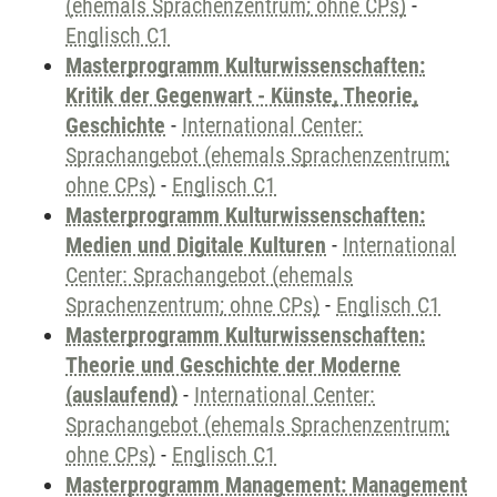
(ehemals Sprachenzentrum; ohne CPs)
-
Englisch C1
Masterprogramm Kulturwissenschaften:
Kritik der Gegenwart - Künste, Theorie,
Geschichte
-
International Center:
Sprachangebot (ehemals Sprachenzentrum;
ohne CPs)
-
Englisch C1
Masterprogramm Kulturwissenschaften:
Medien und Digitale Kulturen
-
International
Center: Sprachangebot (ehemals
Sprachenzentrum; ohne CPs)
-
Englisch C1
Masterprogramm Kulturwissenschaften:
Theorie und Geschichte der Moderne
(auslaufend)
-
International Center:
Sprachangebot (ehemals Sprachenzentrum;
ohne CPs)
-
Englisch C1
Masterprogramm Management: Management