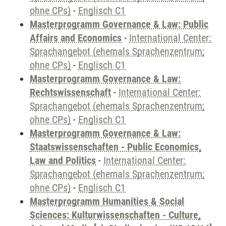
ohne CPs)
-
Englisch C1
Masterprogramm Governance & Law: Public
Affairs and Economics
-
International Center:
Sprachangebot (ehemals Sprachenzentrum;
ohne CPs)
-
Englisch C1
Masterprogramm Governance & Law:
Rechtswissenschaft
-
International Center:
Sprachangebot (ehemals Sprachenzentrum;
ohne CPs)
-
Englisch C1
Masterprogramm Governance & Law:
Staatswissenschaften - Public Economics,
Law and Politics
-
International Center:
Sprachangebot (ehemals Sprachenzentrum;
ohne CPs)
-
Englisch C1
Masterprogramm Humanities & Social
Sciences: Kulturwissenschaften - Culture,