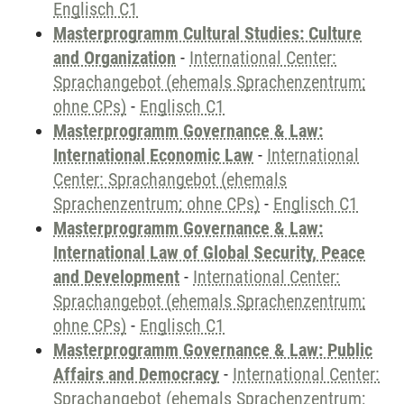
Englisch C1
Masterprogramm Cultural Studies: Culture
and Organization
-
International Center:
Sprachangebot (ehemals Sprachenzentrum;
ohne CPs)
-
Englisch C1
Masterprogramm Governance & Law:
International Economic Law
-
International
Center: Sprachangebot (ehemals
Sprachenzentrum; ohne CPs)
-
Englisch C1
Masterprogramm Governance & Law:
International Law of Global Security, Peace
and Development
-
International Center:
Sprachangebot (ehemals Sprachenzentrum;
ohne CPs)
-
Englisch C1
Masterprogramm Governance & Law: Public
Affairs and Democracy
-
International Center:
Sprachangebot (ehemals Sprachenzentrum;