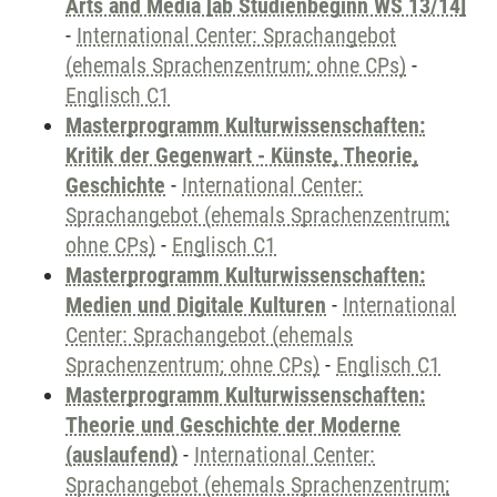
Arts and Media [ab Studienbeginn WS 13/14]
-
International Center: Sprachangebot
(ehemals Sprachenzentrum; ohne CPs)
-
Englisch C1
Masterprogramm Kulturwissenschaften:
Kritik der Gegenwart - Künste, Theorie,
Geschichte
-
International Center:
Sprachangebot (ehemals Sprachenzentrum;
ohne CPs)
-
Englisch C1
Masterprogramm Kulturwissenschaften:
Medien und Digitale Kulturen
-
International
Center: Sprachangebot (ehemals
Sprachenzentrum; ohne CPs)
-
Englisch C1
Masterprogramm Kulturwissenschaften:
Theorie und Geschichte der Moderne
(auslaufend)
-
International Center:
Sprachangebot (ehemals Sprachenzentrum;