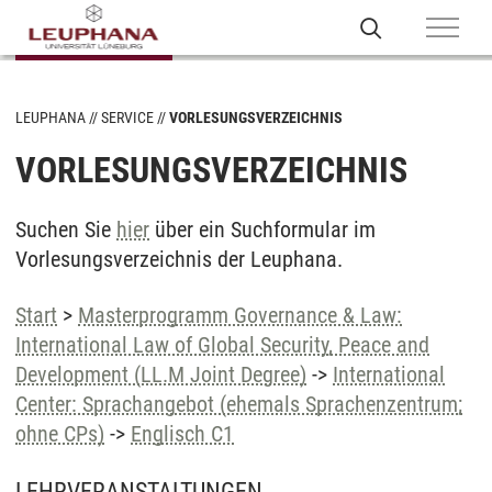
LEUPHANA
SERVICE
VORLESUNGSVERZEICHNIS
VORLESUNGSVERZEICHNIS
Suchen Sie
hier
über ein Suchformular im
Vorlesungsverzeichnis der Leuphana.
Start
>
Masterprogramm Governance & Law:
International Law of Global Security, Peace and
Development (LL.M Joint Degree)
->
International
Center: Sprachangebot (ehemals Sprachenzentrum;
ohne CPs)
->
Englisch C1
LEHRVERANSTALTUNGEN