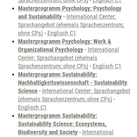
Sprachenzentrum; ohne CPs)
-
Englisch C1
Masterprogramm Psychology: Psychology
and Sustainability
-
International Center:
Sprachangebot (ehemals Sprachenzentrum;
ohne CPs)
-
Englisch C1
Masterprogramm Psychology: Work &
Organizational Psychology
-
International
Center: Sprachangebot (ehemals
Sprachenzentrum; ohne CPs)
-
Englisch C1
Masterprogramm Sustainability:
Nachhaltigkeitswissenschaft - Sustainability
Science
-
International Center: Sprachangebot
(ehemals Sprachenzentrum; ohne CPs)
-
Englisch C1
Masterprogramm Sustainability:
Sustainability Science: Ecosystems,
Biodiversity and Society
-
International