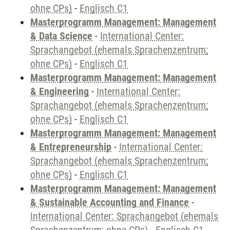
ohne CPs)
-
Englisch C1
Masterprogramm Management: Management
& Data Science
-
International Center:
Sprachangebot (ehemals Sprachenzentrum;
ohne CPs)
-
Englisch C1
Masterprogramm Management: Management
& Engineering
-
International Center:
Sprachangebot (ehemals Sprachenzentrum;
ohne CPs)
-
Englisch C1
Masterprogramm Management: Management
& Entrepreneurship
-
International Center:
Sprachangebot (ehemals Sprachenzentrum;
ohne CPs)
-
Englisch C1
Masterprogramm Management: Management
& Sustainable Accounting and Finance
-
International Center: Sprachangebot (ehemals