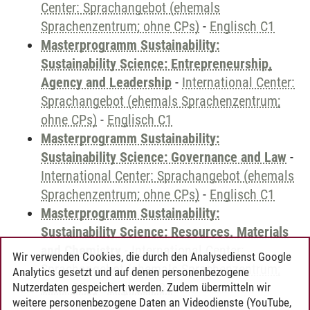
Center: Sprachangebot (ehemals
Sprachenzentrum; ohne CPs)
-
Englisch C1
Masterprogramm Sustainability:
Sustainability Science: Entrepreneurship,
Agency and Leadership
-
International Center:
Sprachangebot (ehemals Sprachenzentrum;
ohne CPs)
-
Englisch C1
Masterprogramm Sustainability:
Sustainability Science: Governance and Law
-
International Center: Sprachangebot (ehemals
Sprachenzentrum; ohne CPs)
-
Englisch C1
Masterprogramm Sustainability:
Sustainability Science: Resources, Materials
and Chemistry
-
International Center:
Wir verwenden Cookies, die durch den Analysedienst Google
Sprachangebot (ehemals Sprachenzentrum;
Analytics gesetzt und auf denen personenbezogene
ohne CPs)
-
Englisch C1
Nutzerdaten gespeichert werden. Zudem übermitteln wir
weitere personenbezogene Daten an Videodienste (YouTube,