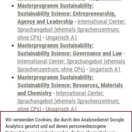
Masterprogramm Sustainability:
Sustainability Science: Entrepreneurship,
Agency and Leadership
-
International Center:
Sprachangebot (ehemals Sprachenzentrum;
ohne CPs)
-
Ungarisch A1
Masterprogramm Sustainability:
Sustainability Science: Governance and Law
-
International Center: Sprachangebot (ehemals
Sprachenzentrum; ohne CPs)
-
Ungarisch A1
Masterprogramm Sustainability:
Sustainability Science: Resources, Materials
and Chemistry
-
International Center:
Sprachangebot (ehemals Sprachenzentrum;
ohne CPs)
-
Ungarisch A1
zusätzliche Angebote
-
International Center:
Wir verwenden Cookies, die durch den Analysedienst Google
Sprachangebot (ehemals Sprachenzentrum)
-
Analytics gesetzt und auf denen personenbezogene