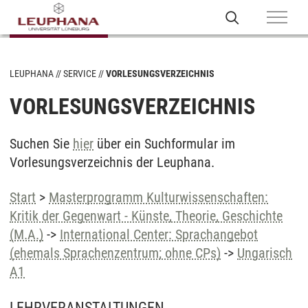
LEUPHANA
SERVICE
VORLESUNGSVERZEICHNIS
VORLESUNGSVERZEICHNIS
Suchen Sie
hier
über ein Suchformular im
Vorlesungsverzeichnis der Leuphana.
Start
>
Masterprogramm Kulturwissenschaften:
Kritik der Gegenwart - Künste, Theorie, Geschichte
(M.A.)
->
International Center: Sprachangebot
(ehemals Sprachenzentrum; ohne CPs)
->
Ungarisch
A1
LEHRVERANSTALTUNGEN