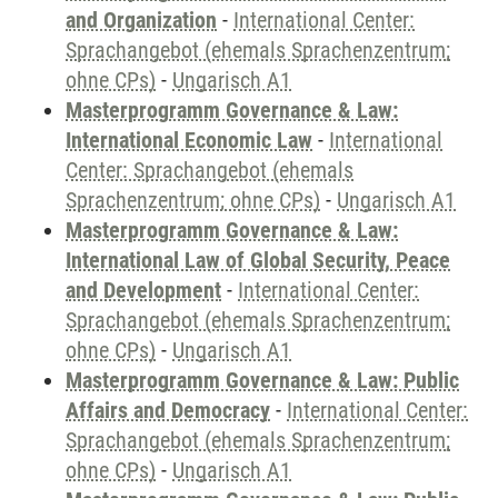
and Organization
-
International Center:
Sprachangebot (ehemals Sprachenzentrum;
ohne CPs)
-
Ungarisch A1
Masterprogramm Governance & Law:
International Economic Law
-
International
Center: Sprachangebot (ehemals
Sprachenzentrum; ohne CPs)
-
Ungarisch A1
Masterprogramm Governance & Law:
International Law of Global Security, Peace
and Development
-
International Center:
Sprachangebot (ehemals Sprachenzentrum;
ohne CPs)
-
Ungarisch A1
Masterprogramm Governance & Law: Public
Affairs and Democracy
-
International Center:
Sprachangebot (ehemals Sprachenzentrum;
ohne CPs)
-
Ungarisch A1