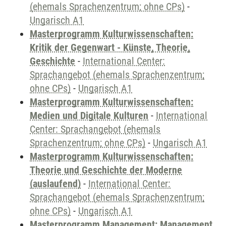
(ehemals Sprachenzentrum; ohne CPs)
-
Ungarisch A1
Masterprogramm Kulturwissenschaften:
Kritik der Gegenwart - Künste, Theorie,
Geschichte
-
International Center:
Sprachangebot (ehemals Sprachenzentrum;
ohne CPs)
-
Ungarisch A1
Masterprogramm Kulturwissenschaften:
Medien und Digitale Kulturen
-
International
Center: Sprachangebot (ehemals
Sprachenzentrum; ohne CPs)
-
Ungarisch A1
Masterprogramm Kulturwissenschaften:
Theorie und Geschichte der Moderne
(auslaufend)
-
International Center:
Sprachangebot (ehemals Sprachenzentrum;
ohne CPs)
-
Ungarisch A1
Masterprogramm Management: Management