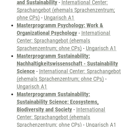
and Sustainability
-
International Center:
Sprachangebot (ehemals Sprachenzentrum;
ohne CPs)
-
Ungarisch A1
Masterprogramm Psychology: Work &
Organizational Psychology
-
International
Center: Sprachangebot (ehemals
Sprachenzentrum; ohne CPs)
-
Ungarisch A1
Masterprogramm Sustainability:
Nachhaltigkeitswissenschaft - Sustainability
Science
-
International Center: Sprachangebot
(ehemals Sprachenzentrum; ohne CPs)
-
Ungarisch A1
Masterprogramm Sustainability:
Sustainability Science: Ecosystems,
Biodiversity and Society
-
International
Center: Sprachangebot (ehemals
Sprachenzentrum; ohne CPs)
-
Ungarisch A1