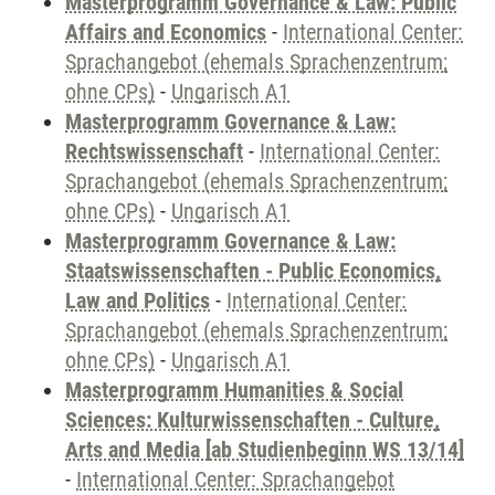
Masterprogramm Governance & Law: Public
Affairs and Economics
-
International Center:
Sprachangebot (ehemals Sprachenzentrum;
ohne CPs)
-
Ungarisch A1
Masterprogramm Governance & Law:
Rechtswissenschaft
-
International Center:
Sprachangebot (ehemals Sprachenzentrum;
ohne CPs)
-
Ungarisch A1
Masterprogramm Governance & Law:
Staatswissenschaften - Public Economics,
Law and Politics
-
International Center:
Sprachangebot (ehemals Sprachenzentrum;
ohne CPs)
-
Ungarisch A1
Masterprogramm Humanities & Social
Sciences: Kulturwissenschaften - Culture,
Arts and Media [ab Studienbeginn WS 13/14]
-
International Center: Sprachangebot