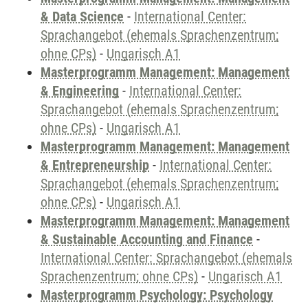
& Data Science
-
International Center:
Sprachangebot (ehemals Sprachenzentrum;
ohne CPs)
-
Ungarisch A1
Masterprogramm Management: Management
& Engineering
-
International Center:
Sprachangebot (ehemals Sprachenzentrum;
ohne CPs)
-
Ungarisch A1
Masterprogramm Management: Management
& Entrepreneurship
-
International Center:
Sprachangebot (ehemals Sprachenzentrum;
ohne CPs)
-
Ungarisch A1
Masterprogramm Management: Management
& Sustainable Accounting and Finance
-
International Center: Sprachangebot (ehemals
Sprachenzentrum; ohne CPs)
-
Ungarisch A1
Masterprogramm Psychology: Psychology