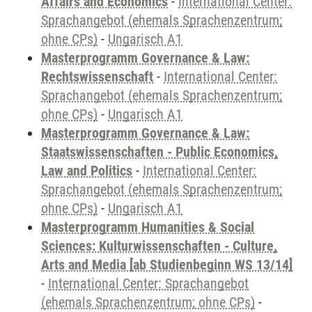
Affairs and Economics
-
International Center:
Sprachangebot (ehemals Sprachenzentrum;
ohne CPs)
-
Ungarisch A1
Masterprogramm Governance & Law:
Rechtswissenschaft
-
International Center:
Sprachangebot (ehemals Sprachenzentrum;
ohne CPs)
-
Ungarisch A1
Masterprogramm Governance & Law:
Staatswissenschaften - Public Economics,
Law and Politics
-
International Center:
Sprachangebot (ehemals Sprachenzentrum;
ohne CPs)
-
Ungarisch A1
Masterprogramm Humanities & Social
Sciences: Kulturwissenschaften - Culture,
Arts and Media [ab Studienbeginn WS 13/14]
-
International Center: Sprachangebot
(ehemals Sprachenzentrum; ohne CPs)
-