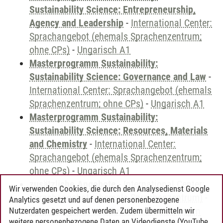
Sustainability Science: Entrepreneurship,
Agency and Leadership
-
International Center:
Sprachangebot (ehemals Sprachenzentrum;
ohne CPs)
-
Ungarisch A1
Masterprogramm Sustainability:
Sustainability Science: Governance and Law
-
International Center: Sprachangebot (ehemals
Sprachenzentrum; ohne CPs)
-
Ungarisch A1
Masterprogramm Sustainability:
Sustainability Science: Resources, Materials
and Chemistry
-
International Center:
Sprachangebot (ehemals Sprachenzentrum;
ohne CPs)
-
Ungarisch A1
zusätzliche Angebote
-
International Center:
Wir verwenden Cookies, die durch den Analysedienst Google
Sprachangebot (ehemals Sprachenzentrum)
-
Analytics gesetzt und auf denen personenbezogene
Sprachangebot und Sonderveranstaltungen
Nutzerdaten gespeichert werden. Zudem übermitteln wir
weitere personenbezogene Daten an Videodienste (YouTube,