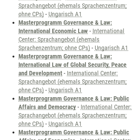
Sprachangebot (ehemals Sprachenzentrum;
ohne CPs)
-
Ungarisch A1
Masterprogramm Governance & Law:
International Economic Law
-
International
Center: Sprachangebot (ehemals
Sprachenzentrum; ohne CPs)
-
Ungarisch A1
Masterprogramm Governance & Law:
International Law of Global Security, Peace
and Development
-
International Center:
Sprachangebot (ehemals Sprachenzentrum;
ohne CPs)
-
Ungarisch A1
Masterprogramm Governance & Law: Public
Affairs and Democracy
-
International Center:
Sprachangebot (ehemals Sprachenzentrum;
ohne CPs)
-
Ungarisch A1
Masterprogramm Governance & Law: Public