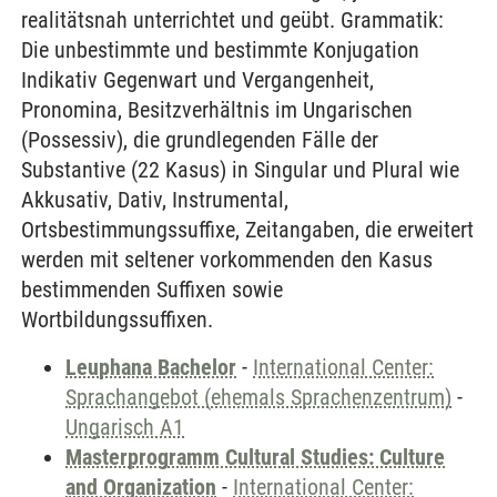
realitätsnah unterrichtet und geübt. Grammatik:
Die unbestimmte und bestimmte Konjugation
Indikativ Gegenwart und Vergangenheit,
Pronomina, Besitzverhältnis im Ungarischen
(Possessiv), die grundlegenden Fälle der
Substantive (22 Kasus) in Singular und Plural wie
Akkusativ, Dativ, Instrumental,
Ortsbestimmungssuffixe, Zeitangaben, die erweitert
werden mit seltener vorkommenden den Kasus
bestimmenden Suffixen sowie
Wortbildungssuffixen.
Leuphana Bachelor
-
International Center:
Sprachangebot (ehemals Sprachenzentrum)
-
Ungarisch A1
Masterprogramm Cultural Studies: Culture
and Organization
-
International Center: