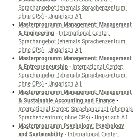
Sprachangebot (ehemals Sprachenzentrum;
ohne CPs)
-
Ungarisch A1
Masterprogramm Management: Management
& Engineering
-
International Center:
Sprachangebot (ehemals Sprachenzentrum;
ohne CPs)
-
Ungarisch A1
Masterprogramm Management: Management
& Entrepreneurship
-
International Center:
Sprachangebot (ehemals Sprachenzentrum;
ohne CPs)
-
Ungarisch A1
Masterprogramm Management: Management
& Sustainable Accounting and Finance
-
International Center: Sprachangebot (ehemals
Sprachenzentrum; ohne CPs)
-
Ungarisch A1
Masterprogramm Psychology: Psychology
and Sustainability
-
International Center: