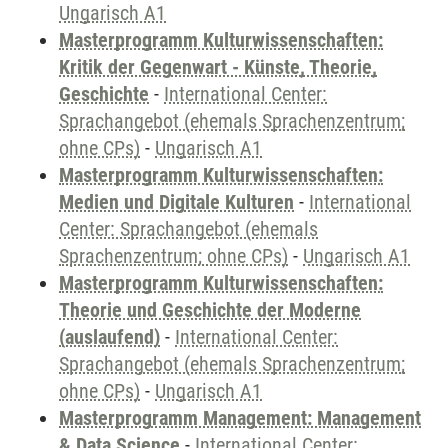
Ungarisch A1
Masterprogramm Kulturwissenschaften:
Kritik der Gegenwart - Künste, Theorie,
Geschichte
-
International Center:
Sprachangebot (ehemals Sprachenzentrum;
ohne CPs)
-
Ungarisch A1
Masterprogramm Kulturwissenschaften:
Medien und Digitale Kulturen
-
International
Center: Sprachangebot (ehemals
Sprachenzentrum; ohne CPs)
-
Ungarisch A1
Masterprogramm Kulturwissenschaften:
Theorie und Geschichte der Moderne
(auslaufend)
-
International Center:
Sprachangebot (ehemals Sprachenzentrum;
ohne CPs)
-
Ungarisch A1
Masterprogramm Management: Management
& Data Science
-
International Center: