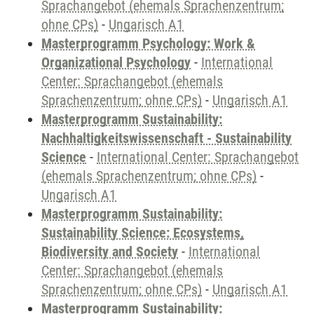
Sprachangebot (ehemals Sprachenzentrum;
ohne CPs)
-
Ungarisch A1
Masterprogramm Psychology: Work &
Organizational Psychology
-
International
Center: Sprachangebot (ehemals
Sprachenzentrum; ohne CPs)
-
Ungarisch A1
Masterprogramm Sustainability:
Nachhaltigkeitswissenschaft - Sustainability
Science
-
International Center: Sprachangebot
(ehemals Sprachenzentrum; ohne CPs)
-
Ungarisch A1
Masterprogramm Sustainability:
Sustainability Science: Ecosystems,
Biodiversity and Society
-
International
Center: Sprachangebot (ehemals
Sprachenzentrum; ohne CPs)
-
Ungarisch A1
Masterprogramm Sustainability: