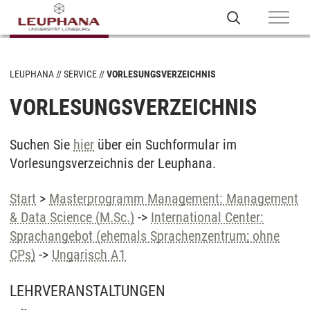
LEUPHANA
SERVICE
VORLESUNGSVERZEICHNIS
VORLESUNGSVERZEICHNIS
Suchen Sie
hier
über ein Suchformular im
Vorlesungsverzeichnis der Leuphana.
Start
>
Masterprogramm Management: Management
& Data Science (M.Sc.)
->
International Center:
Sprachangebot (ehemals Sprachenzentrum; ohne
CPs)
->
Ungarisch A1
LEHRVERANSTALTUNGEN