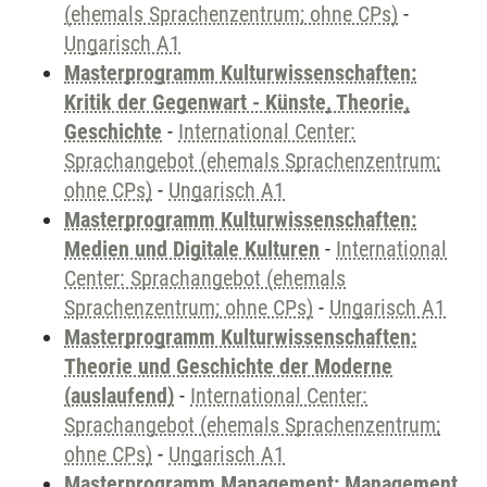
(ehemals Sprachenzentrum; ohne CPs)
-
Ungarisch A1
Masterprogramm Kulturwissenschaften:
Kritik der Gegenwart - Künste, Theorie,
Geschichte
-
International Center:
Sprachangebot (ehemals Sprachenzentrum;
ohne CPs)
-
Ungarisch A1
Masterprogramm Kulturwissenschaften:
Medien und Digitale Kulturen
-
International
Center: Sprachangebot (ehemals
Sprachenzentrum; ohne CPs)
-
Ungarisch A1
Masterprogramm Kulturwissenschaften:
Theorie und Geschichte der Moderne
(auslaufend)
-
International Center:
Sprachangebot (ehemals Sprachenzentrum;
ohne CPs)
-
Ungarisch A1
Masterprogramm Management: Management