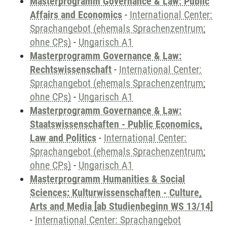
Masterprogramm Governance & Law: Public
Affairs and Economics
-
International Center:
Sprachangebot (ehemals Sprachenzentrum;
ohne CPs)
-
Ungarisch A1
Masterprogramm Governance & Law:
Rechtswissenschaft
-
International Center:
Sprachangebot (ehemals Sprachenzentrum;
ohne CPs)
-
Ungarisch A1
Masterprogramm Governance & Law:
Staatswissenschaften - Public Economics,
Law and Politics
-
International Center:
Sprachangebot (ehemals Sprachenzentrum;
ohne CPs)
-
Ungarisch A1
Masterprogramm Humanities & Social
Sciences: Kulturwissenschaften - Culture,
Arts and Media [ab Studienbeginn WS 13/14]
-
International Center: Sprachangebot