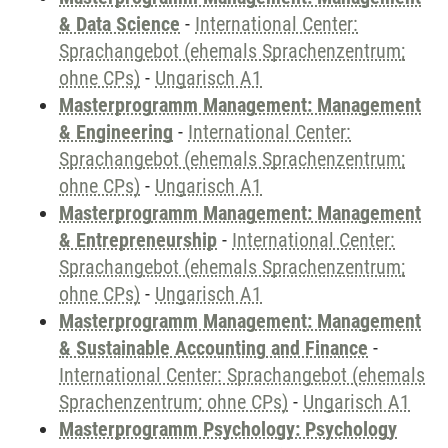
& Data Science
-
International Center:
Sprachangebot (ehemals Sprachenzentrum;
ohne CPs)
-
Ungarisch A1
Masterprogramm Management: Management
& Engineering
-
International Center:
Sprachangebot (ehemals Sprachenzentrum;
ohne CPs)
-
Ungarisch A1
Masterprogramm Management: Management
& Entrepreneurship
-
International Center:
Sprachangebot (ehemals Sprachenzentrum;
ohne CPs)
-
Ungarisch A1
Masterprogramm Management: Management
& Sustainable Accounting and Finance
-
International Center: Sprachangebot (ehemals
Sprachenzentrum; ohne CPs)
-
Ungarisch A1
Masterprogramm Psychology: Psychology