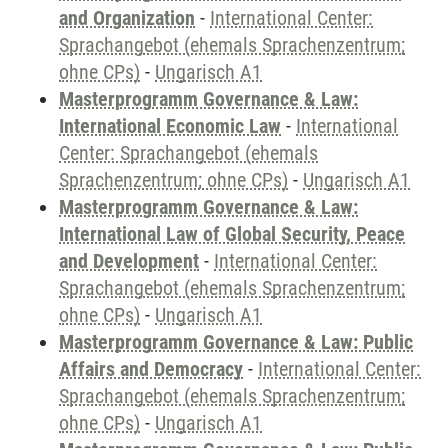
and Organization
-
International Center:
Sprachangebot (ehemals Sprachenzentrum;
ohne CPs)
-
Ungarisch A1
Masterprogramm Governance & Law:
International Economic Law
-
International
Center: Sprachangebot (ehemals
Sprachenzentrum; ohne CPs)
-
Ungarisch A1
Masterprogramm Governance & Law:
International Law of Global Security, Peace
and Development
-
International Center:
Sprachangebot (ehemals Sprachenzentrum;
ohne CPs)
-
Ungarisch A1
Masterprogramm Governance & Law: Public
Affairs and Democracy
-
International Center:
Sprachangebot (ehemals Sprachenzentrum;
ohne CPs)
-
Ungarisch A1