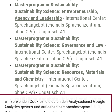
Masterprogramm Sustainability:
Sustainability Science: Entrepreneurship,
Agency and Leadership
-
International Center:
Sprachangebot (ehemals Sprachenzentrum;
ohne CPs)
-
Ungarisch A1
Masterprogramm Sustainability:
Sustainability Science: Governance and Law
-
International Center: Sprachangebot (ehemals
Sprachenzentrum; ohne CPs)
-
Ungarisch A1
Masterprogramm Sustainability:
Sustainability Science: Resources, Materials
and Chemistry
-
International Center:
Sprachangebot (ehemals Sprachenzentrum;
ohne CPs)
-
Ungarisch A1
zusätzliche Angebote
-
International Center:
Wir verwenden Cookies, die durch den Analysedienst Google
Sprachangebot (ehemals Sprachenzentrum)
-
Analytics gesetzt und auf denen personenbezogene