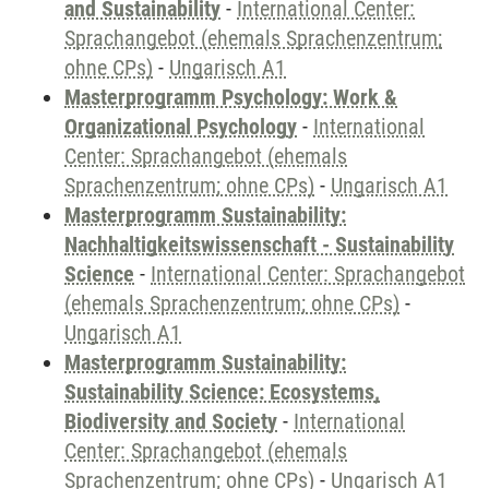
and Sustainability
-
International Center:
Sprachangebot (ehemals Sprachenzentrum;
ohne CPs)
-
Ungarisch A1
Masterprogramm Psychology: Work &
Organizational Psychology
-
International
Center: Sprachangebot (ehemals
Sprachenzentrum; ohne CPs)
-
Ungarisch A1
Masterprogramm Sustainability:
Nachhaltigkeitswissenschaft - Sustainability
Science
-
International Center: Sprachangebot
(ehemals Sprachenzentrum; ohne CPs)
-
Ungarisch A1
Masterprogramm Sustainability:
Sustainability Science: Ecosystems,
Biodiversity and Society
-
International
Center: Sprachangebot (ehemals
Sprachenzentrum; ohne CPs)
-
Ungarisch A1