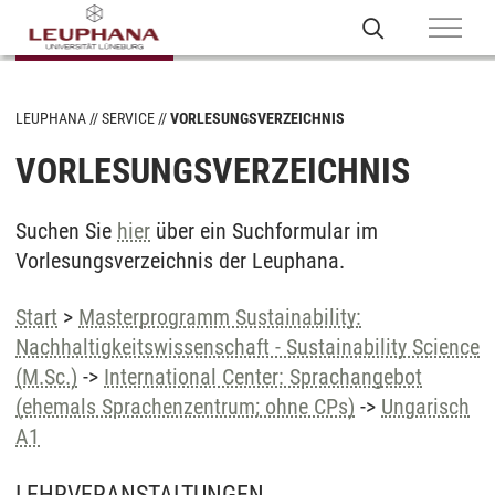
LEUPHANA
SERVICE
VORLESUNGSVERZEICHNIS
VORLESUNGSVERZEICHNIS
Suchen Sie
hier
über ein Suchformular im
Vorlesungsverzeichnis der Leuphana.
Start
>
Masterprogramm Sustainability:
Nachhaltigkeitswissenschaft - Sustainability Science
(M.Sc.)
->
International Center: Sprachangebot
(ehemals Sprachenzentrum; ohne CPs)
->
Ungarisch
A1
LEHRVERANSTALTUNGEN