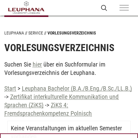
LEUPHANA
SERVICE
VORLESUNGSVERZEICHNIS
VORLESUNGSVERZEICHNIS
Suchen Sie
hier
über ein Suchformular im
Vorlesungsverzeichnis der Leuphana.
Start
>
Leuphana Bachelor (B.A./B.Eng./B.Sc./LL.B.)
->
Zertifikat interkulturelle Kommunikation und
Sprachen (ZiKS)
->
ZiKS 4:
Fremdsprachenkompetenz Polnisch
Keine Veranstaltungen im aktuellen Semester
vorhanden