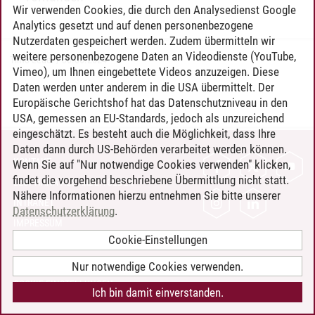
Wir verwenden Cookies, die durch den Analysedienst Google
Analytics gesetzt und auf denen personenbezogene
Nutzerdaten gespeichert werden. Zudem übermitteln wir
weitere personenbezogene Daten an Videodienste (YouTube,
Timo Leder
/
30.06.2024
Vimeo), um Ihnen eingebettete Videos anzuzeigen. Diese
Daten werden unter anderem in die USA übermittelt. Der
Europäische Gerichtshof hat das Datenschutzniveau in den
USA, gemessen an EU-Standards, jedoch als unzureichend
eingeschätzt. Es besteht auch die Möglichkeit, dass Ihre
Daten dann durch US-Behörden verarbeitet werden können.
KONTAKT
Wenn Sie auf "Nur notwendige Cookies verwenden" klicken,
findet die vorgehend beschriebene Übermittlung nicht statt.
LEUPHANA ALS ARBEITGEBER
Nähere Informationen hierzu entnehmen Sie bitte unserer
INTRANET
Datenschutzerklärung
.
IMPRESSUM
Cookie-Einstellungen
DATENSCHUTZ
BARRIEREFREIHEIT
Nur notwendige Cookies verwenden.
COOKIE-EINSTELLUNGEN
Ich bin damit einverstanden.