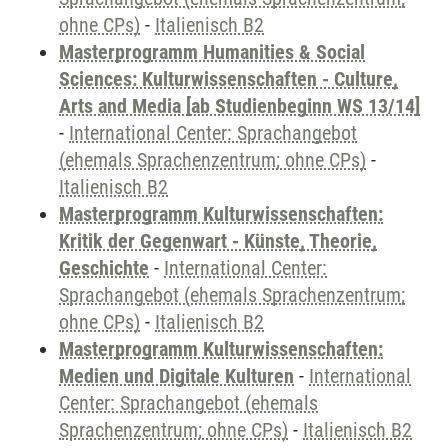
ohne CPs)
-
Italienisch B2
Masterprogramm Humanities & Social
Sciences: Kulturwissenschaften - Culture,
Arts and Media [ab Studienbeginn WS 13/14]
-
International Center: Sprachangebot
(ehemals Sprachenzentrum; ohne CPs)
-
Italienisch B2
Masterprogramm Kulturwissenschaften:
Kritik der Gegenwart - Künste, Theorie,
Geschichte
-
International Center:
Sprachangebot (ehemals Sprachenzentrum;
ohne CPs)
-
Italienisch B2
Masterprogramm Kulturwissenschaften:
Medien und Digitale Kulturen
-
International
Center: Sprachangebot (ehemals
Sprachenzentrum; ohne CPs)
-
Italienisch B2