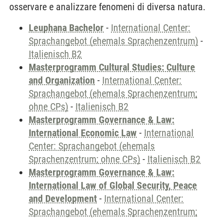
osservare e analizzare fenomeni di diversa natura.
Leuphana Bachelor
-
International Center:
Sprachangebot (ehemals Sprachenzentrum)
-
Italienisch B2
Masterprogramm Cultural Studies: Culture
and Organization
-
International Center:
Sprachangebot (ehemals Sprachenzentrum;
ohne CPs)
-
Italienisch B2
Masterprogramm Governance & Law:
International Economic Law
-
International
Center: Sprachangebot (ehemals
Sprachenzentrum; ohne CPs)
-
Italienisch B2
Masterprogramm Governance & Law:
International Law of Global Security, Peace
and Development
-
International Center:
Sprachangebot (ehemals Sprachenzentrum;