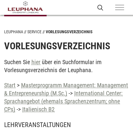
LEUPHANA
SERVICE
VORLESUNGSVERZEICHNIS
VORLESUNGSVERZEICHNIS
Suchen Sie
hier
über ein Suchformular im
Vorlesungsverzeichnis der Leuphana.
Start
>
Masterprogramm Management: Management
& Entrepreneurship (M.Sc.)
->
International Center:
Sprachangebot (ehemals Sprachenzentrum; ohne
CPs)
->
Italienisch B2
LEHRVERANSTALTUNGEN