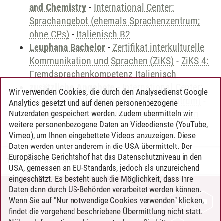
and Chemistry
-
International Center:
Sprachangebot (ehemals Sprachenzentrum;
ohne CPs)
-
Italienisch B2
Leuphana Bachelor
-
Zertifikat interkulturelle
Kommunikation und Sprachen (ZiKS)
-
ZiKS 4:
Fremdsprachenkompetenz Italienisch
zusätzliche Angebote
-
International Center:
Wir verwenden Cookies, die durch den Analysedienst Google
Sprachangebot (ehemals Sprachenzentrum)
-
Analytics gesetzt und auf denen personenbezogene
Sprachangebot und Sonderveranstaltungen
Nutzerdaten gespeichert werden. Zudem übermitteln wir
weitere personenbezogene Daten an Videodienste (YouTube,
Vimeo), um Ihnen eingebettete Videos anzuzeigen. Diese
Daten werden unter anderem in die USA übermittelt. Der
Europäische Gerichtshof hat das Datenschutzniveau in den
Timo Leder
/
30.06.2024
USA, gemessen an EU-Standards, jedoch als unzureichend
eingeschätzt. Es besteht auch die Möglichkeit, dass Ihre
Daten dann durch US-Behörden verarbeitet werden können.
KONTAKT
Wenn Sie auf "Nur notwendige Cookies verwenden" klicken,
findet die vorgehend beschriebene Übermittlung nicht statt.
LEUPHANA ALS ARBEITGEBER