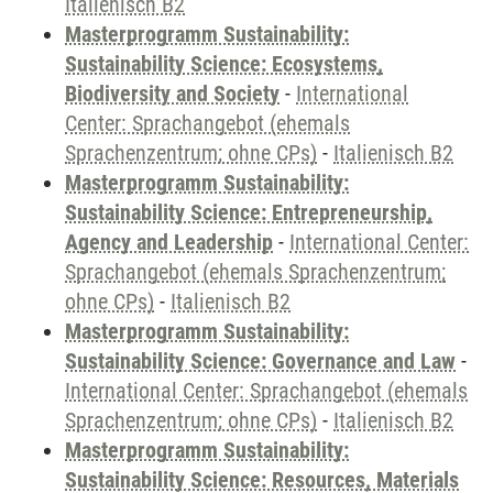
Italienisch B2
Masterprogramm Sustainability:
Sustainability Science: Ecosystems,
Biodiversity and Society
-
International
Center: Sprachangebot (ehemals
Sprachenzentrum; ohne CPs)
-
Italienisch B2
Masterprogramm Sustainability:
Sustainability Science: Entrepreneurship,
Agency and Leadership
-
International Center:
Sprachangebot (ehemals Sprachenzentrum;
ohne CPs)
-
Italienisch B2
Masterprogramm Sustainability:
Sustainability Science: Governance and Law
-
International Center: Sprachangebot (ehemals
Sprachenzentrum; ohne CPs)
-
Italienisch B2
Masterprogramm Sustainability:
Sustainability Science: Resources, Materials