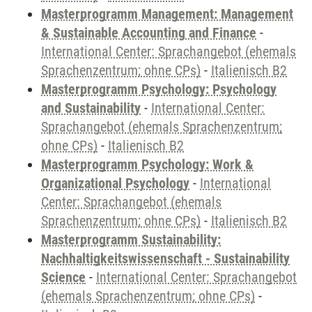
Masterprogramm Management: Management
& Sustainable Accounting and Finance
-
International Center: Sprachangebot (ehemals
Sprachenzentrum; ohne CPs)
-
Italienisch B2
Masterprogramm Psychology: Psychology
and Sustainability
-
International Center:
Sprachangebot (ehemals Sprachenzentrum;
ohne CPs)
-
Italienisch B2
Masterprogramm Psychology: Work &
Organizational Psychology
-
International
Center: Sprachangebot (ehemals
Sprachenzentrum; ohne CPs)
-
Italienisch B2
Masterprogramm Sustainability:
Nachhaltigkeitswissenschaft - Sustainability
Science
-
International Center: Sprachangebot
(ehemals Sprachenzentrum; ohne CPs)
-