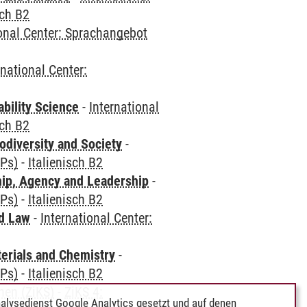
sch B2
ional Center: Sprachangebot
rnational Center:
bility Science
-
International
sch B2
odiversity and Society
-
CPs)
-
Italienisch B2
hip, Agency and Leadership
-
CPs)
-
Italienisch B2
nd Law
-
International Center:
terials and Chemistry
-
CPs)
-
Italienisch B2
hen (ZiKS)
-
ZiKS 4:
alysedienst Google Analytics gesetzt und auf denen