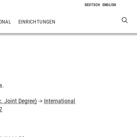
ONAL
EINRICHTUNGEN
a.
. Joint Degree)
->
International
2