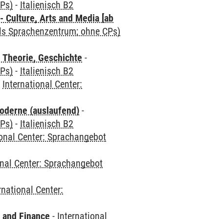
CPs)
-
Italienisch B2
 Culture, Arts and Media [ab
als Sprachenzentrum; ohne CPs)
 Theorie, Geschichte
-
CPs)
-
Italienisch B2
-
International Center:
oderne (auslaufend)
-
CPs)
-
Italienisch B2
ional Center: Sprachangebot
onal Center: Sprachangebot
rnational Center:
 and Finance
-
International