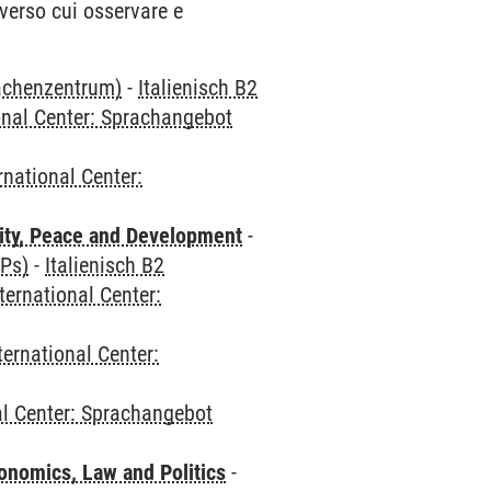
verso cui osservare e
rachenzentrum)
-
Italienisch B2
onal Center: Sprachangebot
rnational Center:
ity, Peace and Development
-
CPs)
-
Italienisch B2
ternational Center:
ternational Center:
al Center: Sprachangebot
nomics, Law and Politics
-