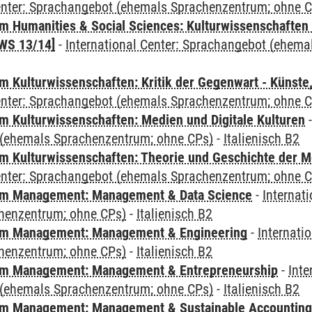
Center: Sprachangebot (ehemals Sprachenzentrum; ohne 
 Humanities & Social Sciences: Kulturwissenschaften -
WS 13/14]
-
International Center: Sprachangebot (ehem
 Kulturwissenschaften: Kritik der Gegenwart - Künste,
Center: Sprachangebot (ehemals Sprachenzentrum; ohne 
 Kulturwissenschaften: Medien und Digitale Kulturen
(ehemals Sprachenzentrum; ohne CPs)
-
Italienisch B2
 Kulturwissenschaften: Theorie und Geschichte der M
Center: Sprachangebot (ehemals Sprachenzentrum; ohne 
m Management: Management & Data Science
-
Internat
henzentrum; ohne CPs)
-
Italienisch B2
m Management: Management & Engineering
-
Internati
henzentrum; ohne CPs)
-
Italienisch B2
m Management: Management & Entrepreneurship
-
Inte
(ehemals Sprachenzentrum; ohne CPs)
-
Italienisch B2
m Management: Management & Sustainable Accounting