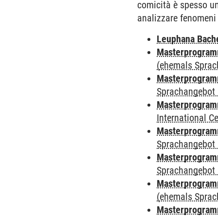
comicità è spesso un
analizzare fenomeni 
Leuphana Bach
Masterprogramm
(ehemals Sprac
Masterprogramm
Sprachangebot 
Masterprogramm
International 
Masterprogramm
Sprachangebot 
Masterprogramm
Sprachangebot 
Masterprogram
(ehemals Sprac
Masterprogramm