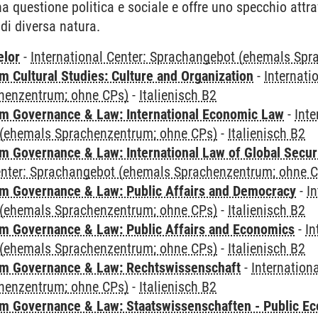
a questione politica e sociale e offre uno specchio attra
di diversa natura.
elor
-
International Center: Sprachangebot (ehemals Sp
 Cultural Studies: Culture and Organization
-
Internati
henzentrum; ohne CPs)
-
Italienisch B2
 Governance & Law: International Economic Law
-
Inte
(ehemals Sprachenzentrum; ohne CPs)
-
Italienisch B2
 Governance & Law: International Law of Global Secur
Center: Sprachangebot (ehemals Sprachenzentrum; ohne 
 Governance & Law: Public Affairs and Democracy
-
In
(ehemals Sprachenzentrum; ohne CPs)
-
Italienisch B2
 Governance & Law: Public Affairs and Economics
-
In
(ehemals Sprachenzentrum; ohne CPs)
-
Italienisch B2
m Governance & Law: Rechtswissenschaft
-
Internation
henzentrum; ohne CPs)
-
Italienisch B2
 Governance & Law: Staatswissenschaften - Public Eco