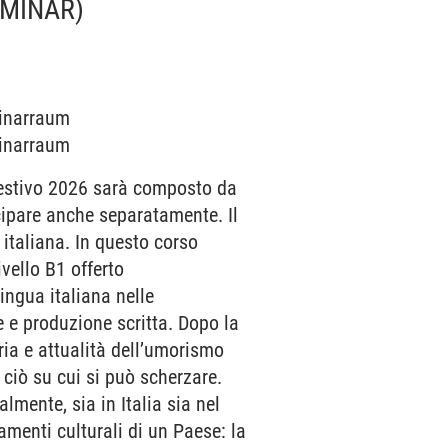
EMINAR)
minarraum
minarraum
e estivo 2026 sarà composto da
ecipare anche separatamente. Il
 italiana. In questo corso
ivello B1 offerto
lingua italiana nelle
 e produzione scritta. Dopo la
oria e attualità dell’umorismo
di ciò su cui si può scherzare.
mente, sia in Italia sia nel
amenti culturali di un Paese: la