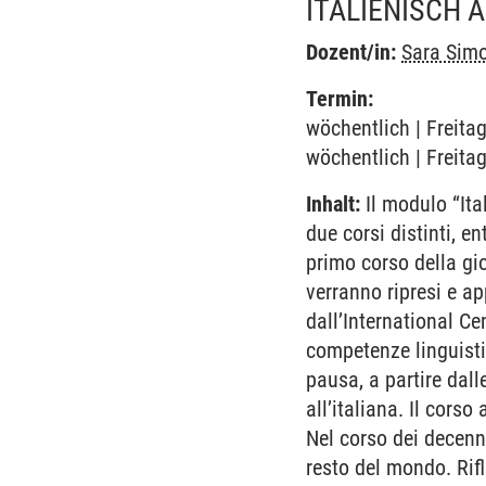
ITALIENISCH A
Dozent/in:
Sara Simo
Termin:
wöchentlich | Freita
wöchentlich | Freita
Inhalt:
Il modulo “Ita
due corsi distinti, e
primo corso della gio
verranno ripresi e ap
dall’International Cen
competenze linguisti
pausa, a partire dall
all’italiana. Il corso
Nel corso dei decenn
resto del mondo. Rifl