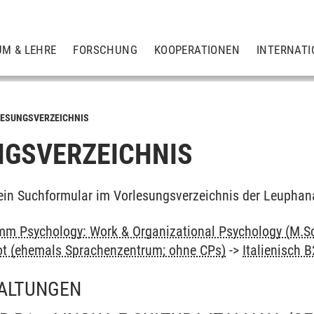
UM & LEHRE
FORSCHUNG
KOOPERATIONEN
INTERNATI
ESUNGSVERZEICHNIS
GSVERZEICHNIS
ein Suchformular im Vorlesungsverzeichnis der Leuphan
m Psychology: Work & Organizational Psychology (M.Sc
ot (ehemals Sprachenzentrum; ohne CPs)
->
Italienisch B
ALTUNGEN