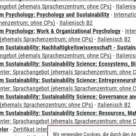
angebot (ehemals Sprachenzentrum; ohne CPs)
-
Italieni
 Psychology: Psychology and Sustainability
-
Internat
henzentrum; ohne CPs)
-
Italienisch B2
 Psychology: Work & Organizational Psychology
-
Inte
(ehemals Sprachenzentrum; ohne CPs)
-
Italienisch B2
Sustainability: Nachhaltigkeitswissenschaft - Sustaina
angebot (ehemals Sprachenzentrum; ohne CPs)
-
Italieni
Sustainability: Sustainability Science: Ecosystems, Bi
Center: Sprachangebot (ehemals Sprachenzentrum; ohne 
 Sustainability: Sustainability Science: Entrepreneurs
Center: Sprachangebot (ehemals Sprachenzentrum; ohne 
 Sustainability: Sustainability Science: Governance a
(ehemals Sprachenzentrum; ohne CPs)
-
Italienisch B2
Sustainability: Sustainability Science: Resources, Ma
Center: Sprachangebot (ehemals Sprachenzentrum; ohne 
elor
-
Zertifikat interkulturelle Kommunikation und Sprac
Wir verwenden Cookies, die durch den An