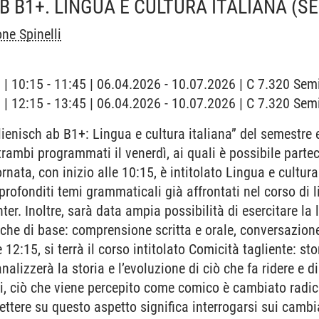
B B1+. LINGUA E CULTURA ITALIANA
(S
ne Spinelli
g | 10:15 - 11:45 | 06.04.2026 - 10.07.2026 | C 7.320 Se
g | 12:15 - 13:45 | 06.04.2026 - 10.07.2026 | C 7.320 Se
lienisch ab B1+: Lingua e cultura italiana” del semestr
ntrambi programmati il venerdì, ai quali è possibile part
rnata, con inizio alle 10:15, è intitolato Lingua e cultura
profonditi temi grammaticali già affrontati nel corso di l
ter. Inoltre, sarà data ampia possibilità di esercitare la 
che di base: comprensione scritta e orale, conversazione
e 12:15, si terrà il corso intitolato Comicità tagliente: st
 analizzerà la storia e l’evoluzione di ciò che fa ridere e 
i, ciò che viene percepito come comico è cambiato radical
ettere su questo aspetto significa interrogarsi sui cambi