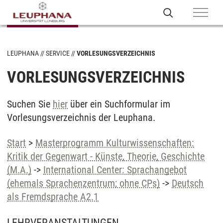
LEUPHANA
SERVICE
VORLESUNGSVERZEICHNIS
VORLESUNGSVERZEICHNIS
Suchen Sie
hier
über ein Suchformular im
Vorlesungsverzeichnis der Leuphana.
Start
>
Masterprogramm Kulturwissenschaften:
Kritik der Gegenwart - Künste, Theorie, Geschichte
(M.A.)
->
International Center: Sprachangebot
(ehemals Sprachenzentrum; ohne CPs)
->
Deutsch
als Fremdsprache A2.1
LEHRVERANSTALTUNGEN