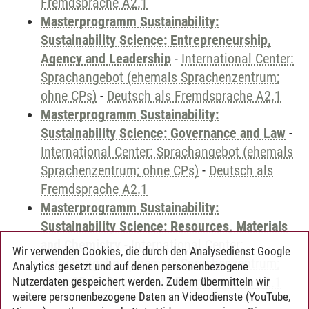
Fremdsprache A2.1
Masterprogramm Sustainability:
Sustainability Science: Entrepreneurship,
Agency and Leadership
-
International Center:
Sprachangebot (ehemals Sprachenzentrum;
ohne CPs)
-
Deutsch als Fremdsprache A2.1
Masterprogramm Sustainability:
Sustainability Science: Governance and Law
-
International Center: Sprachangebot (ehemals
Sprachenzentrum; ohne CPs)
-
Deutsch als
Fremdsprache A2.1
Masterprogramm Sustainability:
Sustainability Science: Resources, Materials
and Chemistry
-
International Center:
Wir verwenden Cookies, die durch den Analysedienst Google
Sprachangebot (ehemals Sprachenzentrum;
Analytics gesetzt und auf denen personenbezogene
ohne CPs)
-
Deutsch als Fremdsprache A2.1
Nutzerdaten gespeichert werden. Zudem übermitteln wir
weitere personenbezogene Daten an Videodienste (YouTube,