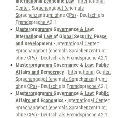
International Economic Law
-
International
Center: Sprachangebot (ehemals
Sprachenzentrum; ohne CPs)
-
Deutsch als
Fremdsprache A2.1
Masterprogramm Governance & Law:
International Law of Global Security, Peace
and Development
-
International Center:
Sprachangebot (ehemals Sprachenzentrum;
ohne CPs)
-
Deutsch als Fremdsprache A2.1
Masterprogramm Governance & Law: Public
Affairs and Democracy
-
International Center:
Sprachangebot (ehemals Sprachenzentrum;
ohne CPs)
-
Deutsch als Fremdsprache A2.1
Masterprogramm Governance & Law: Public
Affairs and Economics
-
International Center:
Sprachangebot (ehemals Sprachenzentrum;
ohne CPs)
-
Deutsch als Fremdsprache A2.1