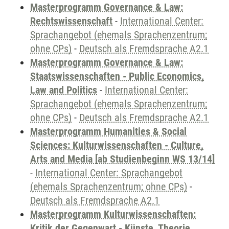
Masterprogramm Governance & Law:
Rechtswissenschaft
-
International Center:
Sprachangebot (ehemals Sprachenzentrum;
ohne CPs)
-
Deutsch als Fremdsprache A2.1
Masterprogramm Governance & Law:
Staatswissenschaften - Public Economics,
Law and Politics
-
International Center:
Sprachangebot (ehemals Sprachenzentrum;
ohne CPs)
-
Deutsch als Fremdsprache A2.1
Masterprogramm Humanities & Social
Sciences: Kulturwissenschaften - Culture,
Arts and Media [ab Studienbeginn WS 13/14]
-
International Center: Sprachangebot
(ehemals Sprachenzentrum; ohne CPs)
-
Deutsch als Fremdsprache A2.1
Masterprogramm Kulturwissenschaften:
Kritik der Gegenwart - Künste, Theorie,