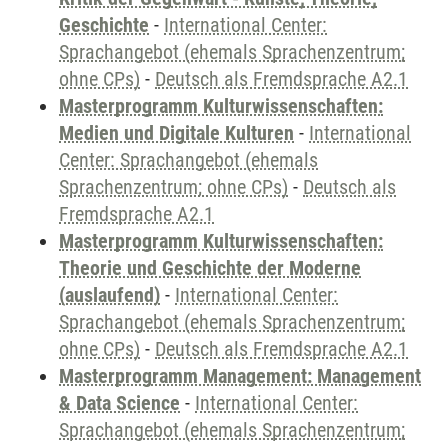
Geschichte
-
International Center:
Sprachangebot (ehemals Sprachenzentrum;
ohne CPs)
-
Deutsch als Fremdsprache A2.1
Masterprogramm Kulturwissenschaften:
Medien und Digitale Kulturen
-
International
Center: Sprachangebot (ehemals
Sprachenzentrum; ohne CPs)
-
Deutsch als
Fremdsprache A2.1
Masterprogramm Kulturwissenschaften:
Theorie und Geschichte der Moderne
(auslaufend)
-
International Center:
Sprachangebot (ehemals Sprachenzentrum;
ohne CPs)
-
Deutsch als Fremdsprache A2.1
Masterprogramm Management: Management
& Data Science
-
International Center:
Sprachangebot (ehemals Sprachenzentrum;