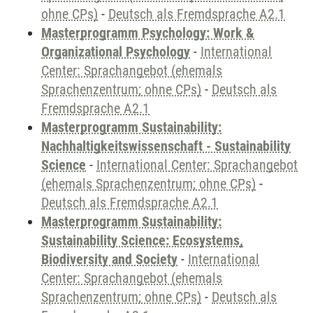
ohne CPs)
-
Deutsch als Fremdsprache A2.1
Masterprogramm Psychology: Work &
Organizational Psychology
-
International
Center: Sprachangebot (ehemals
Sprachenzentrum; ohne CPs)
-
Deutsch als
Fremdsprache A2.1
Masterprogramm Sustainability:
Nachhaltigkeitswissenschaft - Sustainability
Science
-
International Center: Sprachangebot
(ehemals Sprachenzentrum; ohne CPs)
-
Deutsch als Fremdsprache A2.1
Masterprogramm Sustainability:
Sustainability Science: Ecosystems,
Biodiversity and Society
-
International
Center: Sprachangebot (ehemals
Sprachenzentrum; ohne CPs)
-
Deutsch als