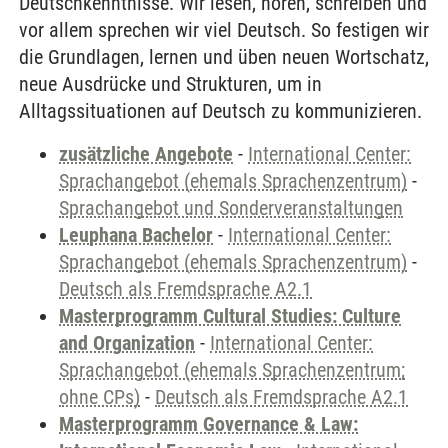
Deutschkenntnisse. Wir lesen, hören, schreiben und
vor allem sprechen wir viel Deutsch. So festigen wir
die Grundlagen, lernen und üben neuen Wortschatz,
neue Ausdrücke und Strukturen, um in
Alltagssituationen auf Deutsch zu kommunizieren.
zusätzliche Angebote
-
International Center:
Sprachangebot (ehemals Sprachenzentrum)
-
Sprachangebot und Sonderveranstaltungen
Leuphana Bachelor
-
International Center:
Sprachangebot (ehemals Sprachenzentrum)
-
Deutsch als Fremdsprache A2.1
Masterprogramm Cultural Studies: Culture
and Organization
-
International Center:
Sprachangebot (ehemals Sprachenzentrum;
ohne CPs)
-
Deutsch als Fremdsprache A2.1
Masterprogramm Governance & Law: