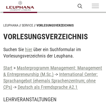
LEUPHANA
SERVICE
VORLESUNGSVERZEICHNIS
VORLESUNGSVERZEICHNIS
Suchen Sie
hier
über ein Suchformular im
Vorlesungsverzeichnis der Leuphana.
Start
>
Masterprogramm Management: Management
& Entrepreneurship (M.Sc.)
->
International Center:
Sprachangebot (ehemals Sprachenzentrum; ohne
CPs)
->
Deutsch als Fremdsprache A2.1
LEHRVERANSTALTUNGEN