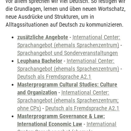
vor allem sprechen wir viel Deutsch. So festigen wir
die Grundlagen, lernen und üben neuen Wortschatz,
neue Ausdrücke und Strukturen, um in
Alltagssituationen auf Deutsch zu kommunizieren.
zusätzliche Angebote
-
International Center:
Sprachangebot (ehemals Sprachenzentrum)
-
Sprachangebot und Sonderveranstaltungen
Leuphana Bachelor
-
International Center:
Sprachangebot (ehemals Sprachenzentrum)
-
Deutsch als Fremdsprache A2.1
Masterprogramm Cultural Studies: Culture
and Organization
-
International Center:
Sprachangebot (ehemals Sprachenzentrum;
ohne CPs)
-
Deutsch als Fremdsprache A2.1
Masterprogramm Governance & Law:
International Economic Law
-
International