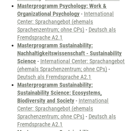
Masterprogramm Psychology: Work &
Organizational Psychology
-
International
Center: Sprachangebot (ehemals
Sprachenzentrum; ohne CPs)
-
Deutsch als
Fremdsprache A2.1
Masterprogramm Sustainability:
Nachhaltigkeitswissenschaft - Sustainability
Science
-
International Center: Sprachangebot
(ehemals Sprachenzentrum; ohne CPs)
-
Deutsch als Fremdsprache A2.1
Masterprogramm Sustainability:
Sustainability Science: Ecosystems,
Biodiversity and Society
-
International
Center: Sprachangebot (ehemals
Sprachenzentrum; ohne CPs)
-
Deutsch als
Fremdsprache A2.1