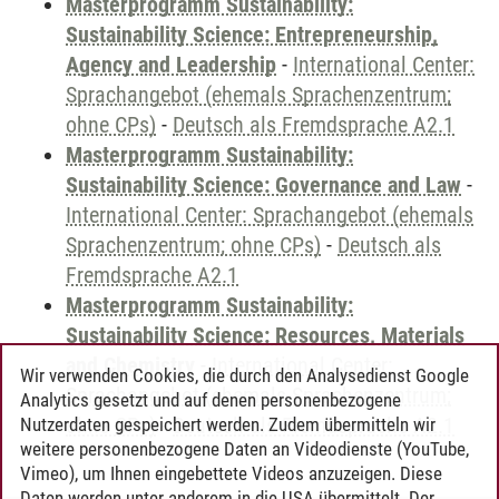
Masterprogramm Sustainability:
Sustainability Science: Entrepreneurship,
Agency and Leadership
-
International Center:
Sprachangebot (ehemals Sprachenzentrum;
ohne CPs)
-
Deutsch als Fremdsprache A2.1
Masterprogramm Sustainability:
Sustainability Science: Governance and Law
-
International Center: Sprachangebot (ehemals
Sprachenzentrum; ohne CPs)
-
Deutsch als
Fremdsprache A2.1
Masterprogramm Sustainability:
Sustainability Science: Resources, Materials
and Chemistry
-
International Center:
Wir verwenden Cookies, die durch den Analysedienst Google
Sprachangebot (ehemals Sprachenzentrum;
Analytics gesetzt und auf denen personenbezogene
ohne CPs)
-
Deutsch als Fremdsprache A2.1
Nutzerdaten gespeichert werden. Zudem übermitteln wir
weitere personenbezogene Daten an Videodienste (YouTube,
Vimeo), um Ihnen eingebettete Videos anzuzeigen. Diese
Daten werden unter anderem in die USA übermittelt. Der