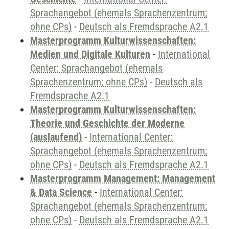
Sprachangebot (ehemals Sprachenzentrum;
ohne CPs)
-
Deutsch als Fremdsprache A2.1
Masterprogramm Kulturwissenschaften:
Medien und Digitale Kulturen
-
International
Center: Sprachangebot (ehemals
Sprachenzentrum; ohne CPs)
-
Deutsch als
Fremdsprache A2.1
Masterprogramm Kulturwissenschaften:
Theorie und Geschichte der Moderne
(auslaufend)
-
International Center:
Sprachangebot (ehemals Sprachenzentrum;
ohne CPs)
-
Deutsch als Fremdsprache A2.1
Masterprogramm Management: Management
& Data Science
-
International Center:
Sprachangebot (ehemals Sprachenzentrum;
ohne CPs)
-
Deutsch als Fremdsprache A2.1