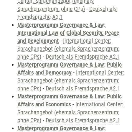
Center: Sprachangebot (ehemals
Sprachenzentrum; ohne CPs)
-
Deutsch als
Fremdsprache A2.1
Masterprogramm Governance & Law:
International Law of Global Security, Peace
and Development
-
International Center:
Sprachangebot (ehemals Sprachenzentrum;
ohne CPs)
-
Deutsch als Fremdsprache A2.1
Masterprogramm Governance & Law: Public
Affairs and Democracy
-
International Center:
Sprachangebot (ehemals Sprachenzentrum;
ohne CPs)
-
Deutsch als Fremdsprache A2.1
Masterprogramm Governance & Law: Public
Affairs and Economics
-
International Center:
Sprachangebot (ehemals Sprachenzentrum;
ohne CPs)
-
Deutsch als Fremdsprache A2.1
Masterprogramm Governance & Law: