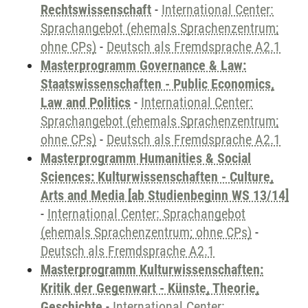
Rechtswissenschaft
-
International Center:
Sprachangebot (ehemals Sprachenzentrum;
ohne CPs)
-
Deutsch als Fremdsprache A2.1
Masterprogramm Governance & Law:
Staatswissenschaften - Public Economics,
Law and Politics
-
International Center:
Sprachangebot (ehemals Sprachenzentrum;
ohne CPs)
-
Deutsch als Fremdsprache A2.1
Masterprogramm Humanities & Social
Sciences: Kulturwissenschaften - Culture,
Arts and Media [ab Studienbeginn WS 13/14]
-
International Center: Sprachangebot
(ehemals Sprachenzentrum; ohne CPs)
-
Deutsch als Fremdsprache A2.1
Masterprogramm Kulturwissenschaften:
Kritik der Gegenwart - Künste, Theorie,
Geschichte
-
International Center: