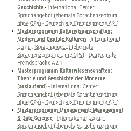
Geschichte
-
International Center:
Sprachangebot (ehemals Sprachenzentrum;
ohne CPs)
-
Deutsch als Fremdsprache A2.1
Masterprogramm Kulturwissenschaften:
Medien und Digitale Kulturen
-
International
Center: Sprachangebot (ehemals
Sprachenzentrum; ohne CPs)
-
Deutsch als
Fremdsprache A2.1
Masterprogramm Kulturwissenschaften:
Theorie und Geschichte der Moderne
(auslaufend)
-
International Center:
Sprachangebot (ehemals Sprachenzentrum;
ohne CPs)
-
Deutsch als Fremdsprache A2.1
Masterprogramm Management: Management
& Data Science
-
International Center:
Sprachangebot (ehemals Sprachenzentrum;