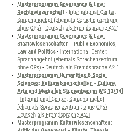
Masterprogramm Governance & Law:
Rechtswissenschaft
-
International Center:
Sprachangebot (ehemals Sprachenzentrum;
ohne CPs)
-
Deutsch als Fremdsprache A2.1
Masterprogramm Governance & Law:
Staatswissenschaften - Public Economics,
Law and Politics
-
International Center:
Sprachangebot (ehemals Sprachenzentrum;
ohne CPs)
-
Deutsch als Fremdsprache A2.1
Masterprogramm Humanities & Social
Sciences: Kulturwissenschaften - Culture,
Arts and Media [ab Studienbeginn WS 13/14]
-
International Center: Sprachangebot
(ehemals Sprachenzentrum; ohne CPs)
-
Deutsch als Fremdsprache A2.1
Masterprogramm Kulturwissenschaften:
Kritik der Gegenwart - Künste, Theorie,