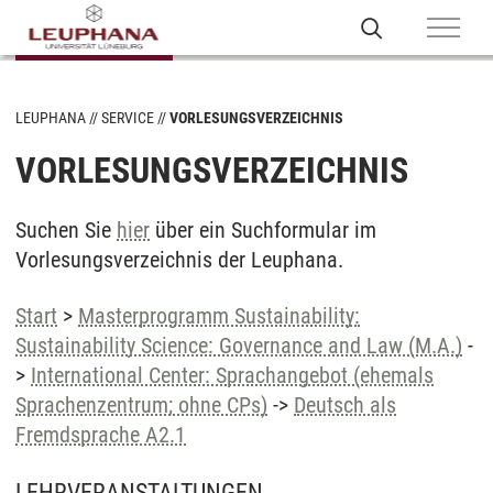
LEUPHANA
SERVICE
VORLESUNGSVERZEICHNIS
VORLESUNGSVERZEICHNIS
Suchen Sie
hier
über ein Suchformular im
Vorlesungsverzeichnis der Leuphana.
Start
>
Masterprogramm Sustainability:
Sustainability Science: Governance and Law (M.A.)
-
>
International Center: Sprachangebot (ehemals
Sprachenzentrum; ohne CPs)
->
Deutsch als
Fremdsprache A2.1
LEHRVERANSTALTUNGEN