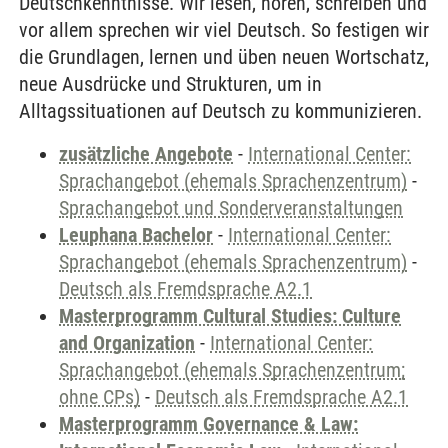
Deutschkenntnisse. Wir lesen, hören, schreiben und
vor allem sprechen wir viel Deutsch. So festigen wir
die Grundlagen, lernen und üben neuen Wortschatz,
neue Ausdrücke und Strukturen, um in
Alltagssituationen auf Deutsch zu kommunizieren.
zusätzliche Angebote
-
International Center:
Sprachangebot (ehemals Sprachenzentrum)
-
Sprachangebot und Sonderveranstaltungen
Leuphana Bachelor
-
International Center:
Sprachangebot (ehemals Sprachenzentrum)
-
Deutsch als Fremdsprache A2.1
Masterprogramm Cultural Studies: Culture
and Organization
-
International Center:
Sprachangebot (ehemals Sprachenzentrum;
ohne CPs)
-
Deutsch als Fremdsprache A2.1
Masterprogramm Governance & Law: