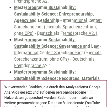
Fremdsprache A2.1
Masterprogramm Sustainability:
Sustainability Science: Entrepreneurship,
Agency and Leadership
-
International Center:
Sprachangebot (ehemals Sprachenzentrum;
ohne CPs)
-
Deutsch als Fremdsprache A2.1
Masterprogramm Sustainability:
Sustainability Science: Governance and Law
-
International Center: Sprachangebot (ehemals
Sprachenzentrum; ohne CPs)
-
Deutsch als
Fremdsprache A2.1
Masterprogramm Sustainability:
Sustainability Science: Resources, Materials
and Chemistry
-
International Center:
Wir verwenden Cookies, die durch den Analysedienst Google
Sprachangebot (ehemals Sprachenzentrum;
Analytics gesetzt und auf denen personenbezogene
ohne CPs)
-
Deutsch als Fremdsprache A2.1
Nutzerdaten gespeichert werden. Zudem übermitteln wir
weitere personenbezogene Daten an Videodienste (YouTube,