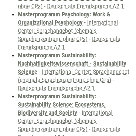
ohne CPs)
-
Deutsch als Fremdsprache A2.1
Masterprogramm Psychology: Work &
Organizational Psychology
-
International
Center: Sprachangebot (ehemals
Sprachenzentrum; ohne CPs)
-
Deutsch als
Fremdsprache A2.1
Masterprogramm Sustainability:
Nachhaltigkeitswissenschaft - Sustainability
Science
-
International Center: Sprachangebot
(ehemals Sprachenzentrum; ohne CPs)
-
Deutsch als Fremdsprache A2.1
Masterprogramm Sustainability:
Sustainability Science: Ecosystems,
Biodiversity and Society
-
International
Center: Sprachangebot (ehemals
Sprachenzentrum; ohne CPs)
-
Deutsch als