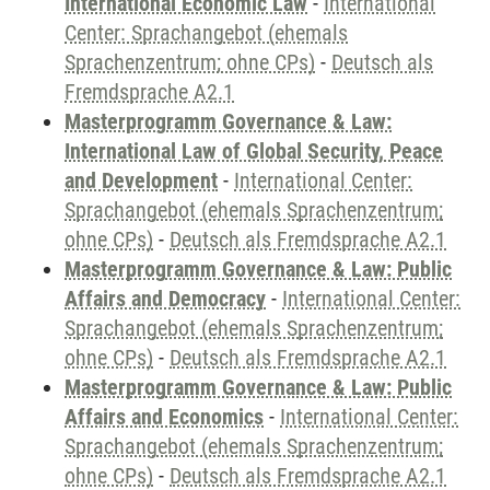
International Economic Law
-
International
Center: Sprachangebot (ehemals
Sprachenzentrum; ohne CPs)
-
Deutsch als
Fremdsprache A2.1
Masterprogramm Governance & Law:
International Law of Global Security, Peace
and Development
-
International Center:
Sprachangebot (ehemals Sprachenzentrum;
ohne CPs)
-
Deutsch als Fremdsprache A2.1
Masterprogramm Governance & Law: Public
Affairs and Democracy
-
International Center:
Sprachangebot (ehemals Sprachenzentrum;
ohne CPs)
-
Deutsch als Fremdsprache A2.1
Masterprogramm Governance & Law: Public
Affairs and Economics
-
International Center:
Sprachangebot (ehemals Sprachenzentrum;
ohne CPs)
-
Deutsch als Fremdsprache A2.1