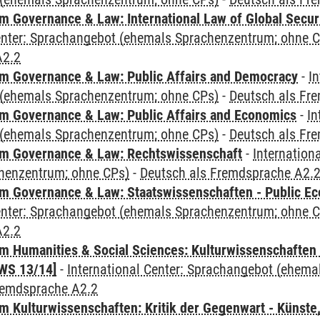
 Governance & Law: International Law of Global Secur
Center: Sprachangebot (ehemals Sprachenzentrum; ohne 
A2.2
 Governance & Law: Public Affairs and Democracy
-
In
(ehemals Sprachenzentrum; ohne CPs)
-
Deutsch als Fr
 Governance & Law: Public Affairs and Economics
-
In
(ehemals Sprachenzentrum; ohne CPs)
-
Deutsch als Fr
m Governance & Law: Rechtswissenschaft
-
Internation
henzentrum; ohne CPs)
-
Deutsch als Fremdsprache A2.
 Governance & Law: Staatswissenschaften - Public Eco
Center: Sprachangebot (ehemals Sprachenzentrum; ohne 
A2.2
 Humanities & Social Sciences: Kulturwissenschaften -
WS 13/14]
-
International Center: Sprachangebot (ehem
remdsprache A2.2
 Kulturwissenschaften: Kritik der Gegenwart - Künste,