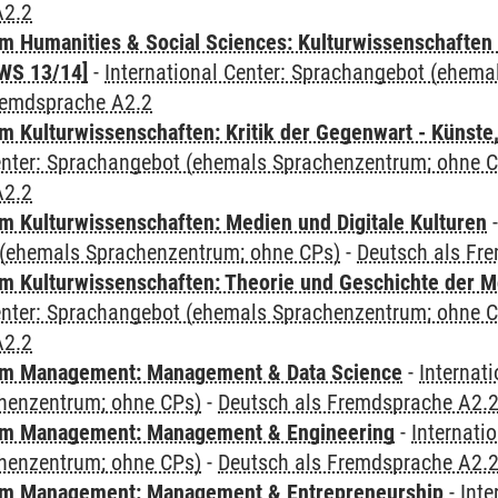
A2.2
 Humanities & Social Sciences: Kulturwissenschaften -
WS 13/14]
-
International Center: Sprachangebot (ehem
remdsprache A2.2
 Kulturwissenschaften: Kritik der Gegenwart - Künste,
Center: Sprachangebot (ehemals Sprachenzentrum; ohne 
A2.2
 Kulturwissenschaften: Medien und Digitale Kulturen
(ehemals Sprachenzentrum; ohne CPs)
-
Deutsch als Fr
 Kulturwissenschaften: Theorie und Geschichte der M
Center: Sprachangebot (ehemals Sprachenzentrum; ohne 
A2.2
m Management: Management & Data Science
-
Internat
henzentrum; ohne CPs)
-
Deutsch als Fremdsprache A2.
m Management: Management & Engineering
-
Internati
henzentrum; ohne CPs)
-
Deutsch als Fremdsprache A2.
m Management: Management & Entrepreneurship
-
Inte