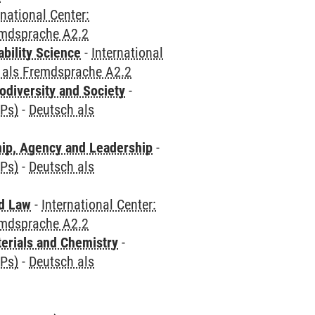
rnational Center:
emdsprache A2.2
bility Science
-
International
 als Fremdsprache A2.2
odiversity and Society
-
CPs)
-
Deutsch als
hip, Agency and Leadership
-
CPs)
-
Deutsch als
nd Law
-
International Center:
emdsprache A2.2
terials and Chemistry
-
CPs)
-
Deutsch als