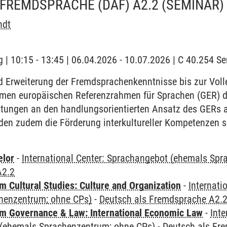
 FREMDSPRACHE (DAF) A2.2
(SEMINAR)
ndt
 | 10:15 - 13:45 | 06.04.2026 - 10.07.2026 | C 40.254 
d Erweiterung der Fremdsprachenkenntnisse bis zur Voll
men europäischen Referenzrahmen für Sprachen (GER) def
ltungen an den handlungsorientierten Ansatz des GERs 
den zudem die Förderung interkultureller Kompetenzen s
elor
-
International Center: Sprachangebot (ehemals Sp
A2.2
 Cultural Studies: Culture and Organization
-
Internati
henzentrum; ohne CPs)
-
Deutsch als Fremdsprache A2.
 Governance & Law: International Economic Law
-
Inte
(ehemals Sprachenzentrum; ohne CPs)
-
Deutsch als Fr