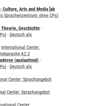
 Culture, Arts and Media [ab
als Sprachenzentrum; ohne CPs)
 Theorie, Geschichte
-
CPs)
-
Deutsch als
-
International Center:
emdsprache A2.2
oderne (auslaufend)
-
CPs)
-
Deutsch als
ional Center: Sprachangebot
2
onal Center: Sprachangebot
2
rnational Center: