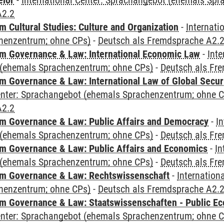
elor
-
International Center: Sprachangebot (ehemals Sp
A2.2
 Cultural Studies: Culture and Organization
-
Internati
henzentrum; ohne CPs)
-
Deutsch als Fremdsprache A2.
 Governance & Law: International Economic Law
-
Inte
(ehemals Sprachenzentrum; ohne CPs)
-
Deutsch als Fr
 Governance & Law: International Law of Global Secur
Center: Sprachangebot (ehemals Sprachenzentrum; ohne 
A2.2
 Governance & Law: Public Affairs and Democracy
-
In
(ehemals Sprachenzentrum; ohne CPs)
-
Deutsch als Fr
 Governance & Law: Public Affairs and Economics
-
In
(ehemals Sprachenzentrum; ohne CPs)
-
Deutsch als Fr
m Governance & Law: Rechtswissenschaft
-
Internation
henzentrum; ohne CPs)
-
Deutsch als Fremdsprache A2.
 Governance & Law: Staatswissenschaften - Public Eco
Center: Sprachangebot (ehemals Sprachenzentrum; ohne 