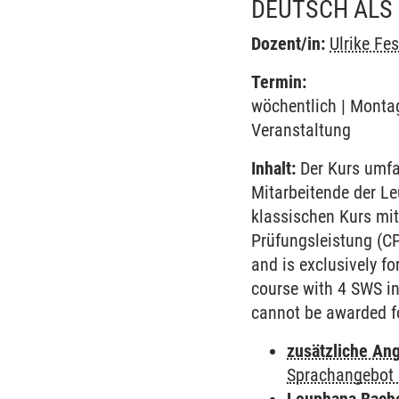
DEUTSCH ALS 
Dozent/in:
Ulrike Fes
Termin:
wöchentlich | Montag
Veranstaltung
Inhalt:
Der Kurs umfa
Mitarbeitende der L
klassischen Kurs mit
Prüfungsleistung (C
and is exclusively f
course with 4 SWS in 
cannot be awarded fo
zusätzliche An
Sprachangebot 