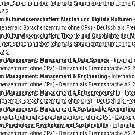
Center: Sprachangebot (ehemals Sprachenzentrum; ohne 
A2.2
 Kulturwissenschaften: Medien und Digitale Kulturen
(ehemals Sprachenzentrum; ohne CPs)
-
Deutsch als Fr
 Kulturwissenschaften: Theorie und Geschichte der M
Center: Sprachangebot (ehemals Sprachenzentrum; ohne 
A2.2
m Management: Management & Data Science
-
Internat
henzentrum; ohne CPs)
-
Deutsch als Fremdsprache A2.
m Management: Management & Engineering
-
Internati
henzentrum; ohne CPs)
-
Deutsch als Fremdsprache A2.
m Management: Management & Entrepreneurship
-
Inte
(ehemals Sprachenzentrum; ohne CPs)
-
Deutsch als Fr
m Management: Management & Sustainable Accounting
angebot (ehemals Sprachenzentrum; ohne CPs)
-
Deutsch
 Psychology: Psychology and Sustainability
-
Internat
henzentrum; ohne CPs)
-
Deutsch als Fremdsprache A2.