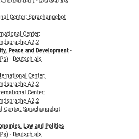
rachenzentrum)
-
Deutsch als
onal Center: Sprachangebot
2
rnational Center:
emdsprache A2.2
ity, Peace and Development
-
CPs)
-
Deutsch als
ternational Center:
emdsprache A2.2
ternational Center:
emdsprache A2.2
al Center: Sprachangebot
2
nomics, Law and Politics
-
CPs)
-
Deutsch als