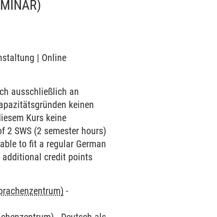
EMINAR)
nstaltung | Online
ch ausschließlich an
Kapazitätsgründen keinen
diesem Kurs keine
of 2 SWS (2 semester hours)
ble to fit a regular German
 additional credit points
Sprachenzentrum)
-