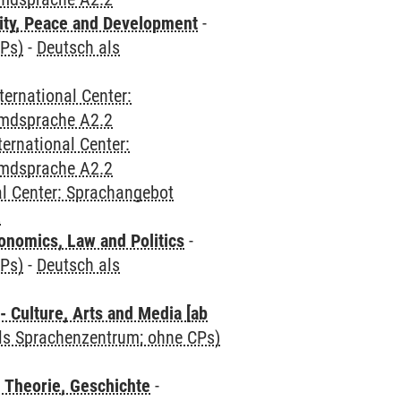
ity, Peace and Development
-
CPs)
-
Deutsch als
ternational Center:
emdsprache A2.2
ternational Center:
emdsprache A2.2
al Center: Sprachangebot
2
nomics, Law and Politics
-
CPs)
-
Deutsch als
 Culture, Arts and Media [ab
als Sprachenzentrum; ohne CPs)
 Theorie, Geschichte
-