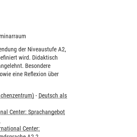
Seminarraum
endung der Niveaustufe A2,
iniert wird. Didaktisch
angelehnt. Besondere
owie eine Reflexion über
rachenzentrum)
-
Deutsch als
onal Center: Sprachangebot
2
rnational Center:
emdsprache A2.2