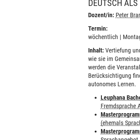
DEUTSCH ALS
Dozent/in:
Peter Bra
Termin:
wöchentlich | Montag
Inhalt:
Vertiefung un
wie sie im Gemeinsa
werden die Veransta
Berücksichtigung fin
autonomes Lernen.
Leuphana Bach
Fremdsprache 
Masterprogramm
(ehemals Sprac
Masterprogramm
Sprachangebot 