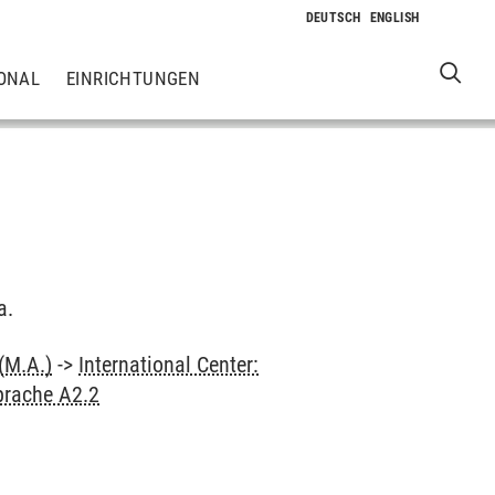
ONAL
EINRICHTUNGEN
a.
(M.A.)
->
International Center:
prache A2.2