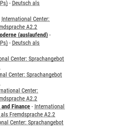
CPs)
-
Deutsch als
-
International Center:
emdsprache A2.2
oderne (auslaufend)
-
CPs)
-
Deutsch als
ional Center: Sprachangebot
2
onal Center: Sprachangebot
2
rnational Center:
emdsprache A2.2
 and Finance
-
International
 als Fremdsprache A2.2
ional Center: Sprachangebot
2