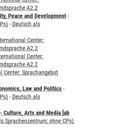
emdsprache A2.2
ity, Peace and Development
-
CPs)
-
Deutsch als
ternational Center:
emdsprache A2.2
ternational Center:
emdsprache A2.2
al Center: Sprachangebot
2
nomics, Law and Politics
-
CPs)
-
Deutsch als
 Culture, Arts and Media [ab
als Sprachenzentrum; ohne CPs)