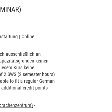
EMINAR)
nstaltung | Online
ch ausschließlich an
Kapazitätsgründen keinen
diesem Kurs keine
of 2 SWS (2 semester hours)
ble to fit a regular German
 additional credit points
Sprachenzentrum)
-