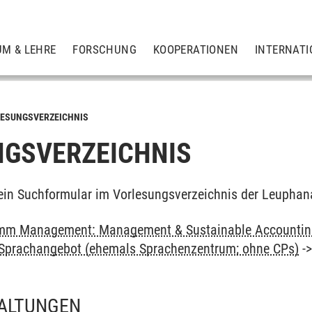
UM & LEHRE
FORSCHUNG
KOOPERATIONEN
INTERNATI
ESUNGSVERZEICHNIS
GSVERZEICHNIS
ein Suchformular im Vorlesungsverzeichnis der Leuphan
mm Management: Management & Sustainable Accounting
: Sprachangebot (ehemals Sprachenzentrum; ohne CPs)
-
ALTUNGEN