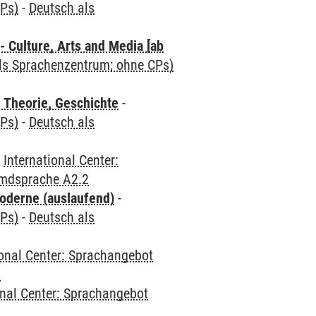
CPs)
-
Deutsch als
 Culture, Arts and Media [ab
als Sprachenzentrum; ohne CPs)
 Theorie, Geschichte
-
CPs)
-
Deutsch als
-
International Center:
emdsprache A2.2
oderne (auslaufend)
-
CPs)
-
Deutsch als
ional Center: Sprachangebot
2
onal Center: Sprachangebot
2