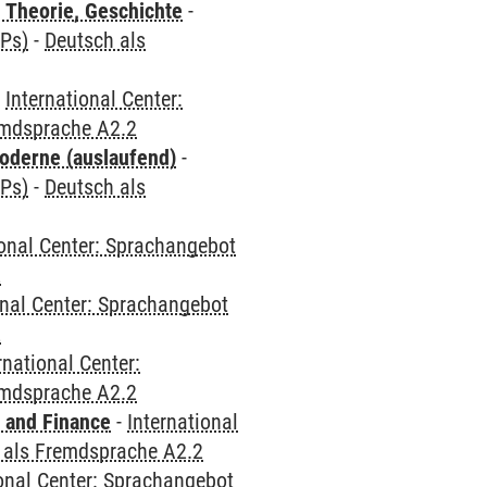
 Theorie, Geschichte
-
CPs)
-
Deutsch als
-
International Center:
emdsprache A2.2
oderne (auslaufend)
-
CPs)
-
Deutsch als
ional Center: Sprachangebot
2
onal Center: Sprachangebot
2
rnational Center:
emdsprache A2.2
 and Finance
-
International
 als Fremdsprache A2.2
ional Center: Sprachangebot