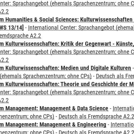
Center: Sprachangebot (ehemals Sprachenzentrum; ohne 
A2.2
 Humanities & Social Sciences: Kulturwissenschaften -
WS 13/14]
-
International Center: Sprachangebot (ehem
remdsprache A2.2
 Kulturwissenschaften: Kritik der Gegenwart - Künste,
Center: Sprachangebot (ehemals Sprachenzentrum; ohne 
A2.2
 Kulturwissenschaften: Medien und Digitale Kulturen
(ehemals Sprachenzentrum; ohne CPs)
-
Deutsch als Fr
 Kulturwissenschaften: Theorie und Geschichte der M
Center: Sprachangebot (ehemals Sprachenzentrum; ohne 
A2.2
m Management: Management & Data Science
-
Internat
henzentrum; ohne CPs)
-
Deutsch als Fremdsprache A2.
m Management: Management & Engineering
-
Internati
henzentrum; ohne CPs)
-
Deutsch als Fremdsprache A2.