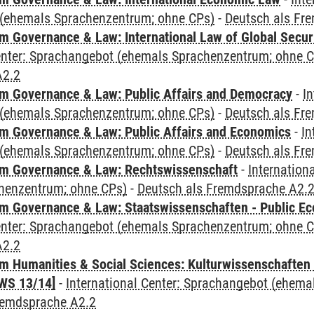
(ehemals Sprachenzentrum; ohne CPs)
-
Deutsch als Fr
 Governance & Law: International Law of Global Secur
Center: Sprachangebot (ehemals Sprachenzentrum; ohne 
A2.2
 Governance & Law: Public Affairs and Democracy
-
In
(ehemals Sprachenzentrum; ohne CPs)
-
Deutsch als Fr
 Governance & Law: Public Affairs and Economics
-
In
(ehemals Sprachenzentrum; ohne CPs)
-
Deutsch als Fr
m Governance & Law: Rechtswissenschaft
-
Internation
henzentrum; ohne CPs)
-
Deutsch als Fremdsprache A2.
 Governance & Law: Staatswissenschaften - Public Eco
Center: Sprachangebot (ehemals Sprachenzentrum; ohne 
A2.2
 Humanities & Social Sciences: Kulturwissenschaften -
WS 13/14]
-
International Center: Sprachangebot (ehem
remdsprache A2.2