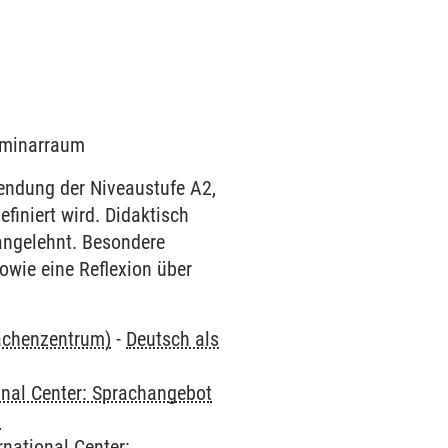
Seminarraum
endung der Niveaustufe A2,
iniert wird. Didaktisch
angelehnt. Besondere
owie eine Reflexion über
rachenzentrum)
-
Deutsch als
onal Center: Sprachangebot
2
rnational Center: