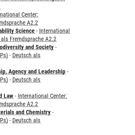
2
rnational Center:
emdsprache A2.2
bility Science
-
International
 als Fremdsprache A2.2
odiversity and Society
-
CPs)
-
Deutsch als
hip, Agency and Leadership
-
CPs)
-
Deutsch als
nd Law
-
International Center:
emdsprache A2.2
terials and Chemistry
-
CPs)
-
Deutsch als