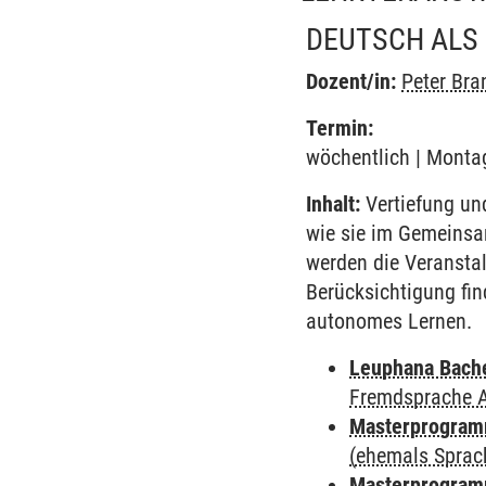
DEUTSCH ALS
Dozent/in:
Peter Bra
Termin:
wöchentlich | Montag
Inhalt:
Vertiefung un
wie sie im Gemeinsa
werden die Veransta
Berücksichtigung fin
autonomes Lernen.
Leuphana Bach
Fremdsprache 
Masterprogramm
(ehemals Sprac
Masterprogramm