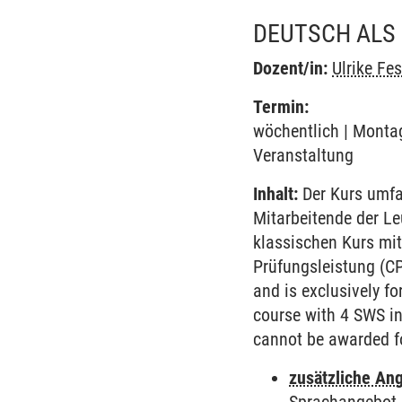
DEUTSCH ALS 
Dozent/in:
Ulrike Fes
Termin:
wöchentlich | Montag
Veranstaltung
Inhalt:
Der Kurs umfa
Mitarbeitende der L
klassischen Kurs mit
Prüfungsleistung (C
and is exclusively f
course with 4 SWS in 
cannot be awarded fo
zusätzliche An