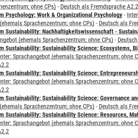
henzentrum; ohne CPs)
-
Deutsch als Fremdsprache A2.
 Psychology: Work & Organizational Psychology
-
Inte
(ehemals Sprachenzentrum; ohne CPs)
-
Deutsch als Fr
Sustainability: Nachhaltigkeitswissenschaft - Sustaina
angebot (ehemals Sprachenzentrum; ohne CPs)
-
Deutsch
Sustainability: Sustainability Science: Ecosystems, Bi
Center: Sprachangebot (ehemals Sprachenzentrum; ohne 
A2.2
 Sustainability: Sustainability Science: Entrepreneurs
Center: Sprachangebot (ehemals Sprachenzentrum; ohne 
A2.2
 Sustainability: Sustainability Science: Governance a
(ehemals Sprachenzentrum; ohne CPs)
-
Deutsch als Fr
Sustainability: Sustainability Science: Resources, Ma
Center: Sprachangebot (ehemals Sprachenzentrum; ohne 
A2.2