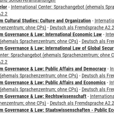
und Sonderveranstaltungen
elor
-
International Center: Sprachangebot (ehemals Sp
A2.2
 Cultural Studies: Culture and Organization
-
Internati
henzentrum; ohne CPs)
-
Deutsch als Fremdsprache A2.
 Governance & Law: International Economic Law
-
Inte
(ehemals Sprachenzentrum; ohne CPs)
-
Deutsch als Fr
 Governance & Law: International Law of Global Secur
Center: Sprachangebot (ehemals Sprachenzentrum; ohne 
A2.2
 Governance & Law: Public Affairs and Democracy
-
In
(ehemals Sprachenzentrum; ohne CPs)
-
Deutsch als Fr
 Governance & Law: Public Affairs and Economics
-
In
(ehemals Sprachenzentrum; ohne CPs)
-
Deutsch als Fr
m Governance & Law: Rechtswissenschaft
-
Internation
henzentrum; ohne CPs)
-
Deutsch als Fremdsprache A2.
 Governance & Law: Staatswissenschaften - Public Eco