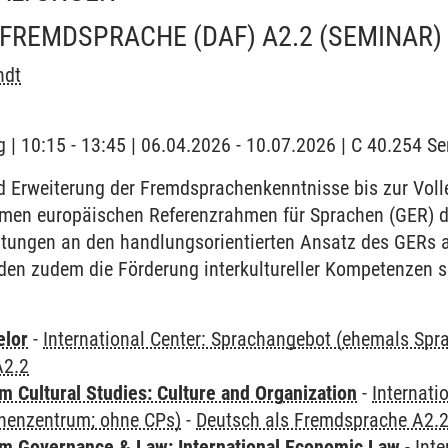
 FREMDSPRACHE (DAF) A2.2
(SEMINAR)
ndt
 | 10:15 - 13:45 | 06.04.2026 - 10.07.2026 | C 40.254 
d Erweiterung der Fremdsprachenkenntnisse bis zur Voll
men europäischen Referenzrahmen für Sprachen (GER) def
ltungen an den handlungsorientierten Ansatz des GERs 
den zudem die Förderung interkultureller Kompetenzen s
elor
-
International Center: Sprachangebot (ehemals Sp
A2.2
 Cultural Studies: Culture and Organization
-
Internati
henzentrum; ohne CPs)
-
Deutsch als Fremdsprache A2.
 Governance & Law: International Economic Law
-
Inte