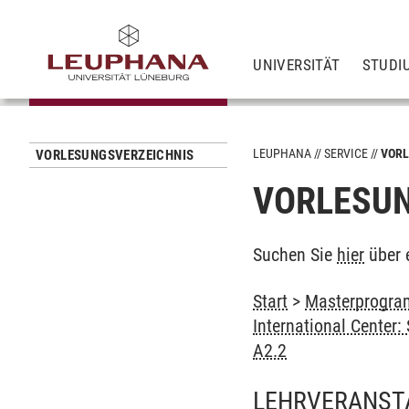
UNIVERSITÄT
STUDI
LEUPHANA
SERVICE
VORL
VORLESUNGSVERZEICHNIS
VORLESUN
Suchen Sie
hier
über 
Start
>
Masterprogra
International Center
A2.2
LEHRVERANST