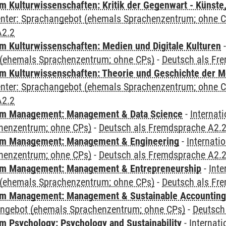
 Kulturwissenschaften: Kritik der Gegenwart - Künste,
Center: Sprachangebot (ehemals Sprachenzentrum; ohne 
A2.2
 Kulturwissenschaften: Medien und Digitale Kulturen
(ehemals Sprachenzentrum; ohne CPs)
-
Deutsch als Fr
 Kulturwissenschaften: Theorie und Geschichte der M
Center: Sprachangebot (ehemals Sprachenzentrum; ohne 
A2.2
m Management: Management & Data Science
-
Internat
henzentrum; ohne CPs)
-
Deutsch als Fremdsprache A2.
m Management: Management & Engineering
-
Internati
henzentrum; ohne CPs)
-
Deutsch als Fremdsprache A2.
m Management: Management & Entrepreneurship
-
Inte
(ehemals Sprachenzentrum; ohne CPs)
-
Deutsch als Fr
m Management: Management & Sustainable Accounting
angebot (ehemals Sprachenzentrum; ohne CPs)
-
Deutsch
 Psychology: Psychology and Sustainability
-
Internat