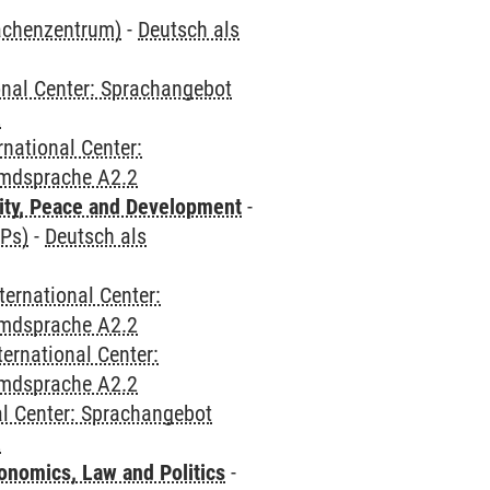
rachenzentrum)
-
Deutsch als
onal Center: Sprachangebot
2
rnational Center:
emdsprache A2.2
ity, Peace and Development
-
CPs)
-
Deutsch als
ternational Center:
emdsprache A2.2
ternational Center:
emdsprache A2.2
al Center: Sprachangebot
2
nomics, Law and Politics
-