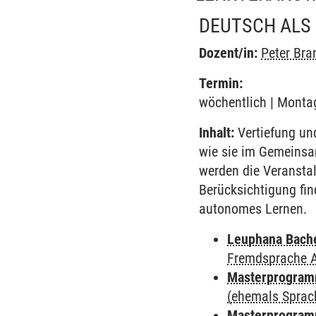
DEUTSCH ALS
Dozent/in:
Peter Bra
Termin:
wöchentlich | Montag
Inhalt:
Vertiefung un
wie sie im Gemeinsa
werden die Veransta
Berücksichtigung fin
autonomes Lernen.
Leuphana Bach
Fremdsprache 
Masterprogramm
(ehemals Sprac
Masterprogramm