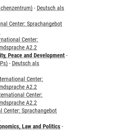
rachenzentrum)
-
Deutsch als
onal Center: Sprachangebot
2
rnational Center:
emdsprache A2.2
ity, Peace and Development
-
CPs)
-
Deutsch als
ternational Center:
emdsprache A2.2
ternational Center:
emdsprache A2.2
al Center: Sprachangebot
2
nomics, Law and Politics
-