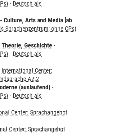
CPs)
-
Deutsch als
 Culture, Arts and Media [ab
als Sprachenzentrum; ohne CPs)
 Theorie, Geschichte
-
CPs)
-
Deutsch als
-
International Center:
emdsprache A2.2
oderne (auslaufend)
-
CPs)
-
Deutsch als
ional Center: Sprachangebot
2
onal Center: Sprachangebot
2