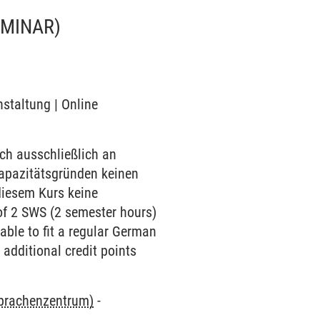
EMINAR)
nstaltung | Online
ch ausschließlich an
Kapazitätsgründen keinen
diesem Kurs keine
of 2 SWS (2 semester hours)
ble to fit a regular German
 additional credit points
Sprachenzentrum)
-