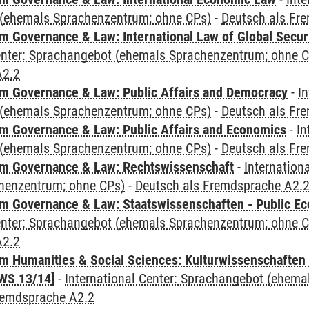
(ehemals Sprachenzentrum; ohne CPs)
-
Deutsch als Fr
 Governance & Law: International Law of Global Secur
Center: Sprachangebot (ehemals Sprachenzentrum; ohne 
A2.2
 Governance & Law: Public Affairs and Democracy
-
In
(ehemals Sprachenzentrum; ohne CPs)
-
Deutsch als Fr
 Governance & Law: Public Affairs and Economics
-
In
(ehemals Sprachenzentrum; ohne CPs)
-
Deutsch als Fr
m Governance & Law: Rechtswissenschaft
-
Internation
henzentrum; ohne CPs)
-
Deutsch als Fremdsprache A2.
 Governance & Law: Staatswissenschaften - Public Eco
Center: Sprachangebot (ehemals Sprachenzentrum; ohne 
A2.2
 Humanities & Social Sciences: Kulturwissenschaften -
WS 13/14]
-
International Center: Sprachangebot (ehem
remdsprache A2.2