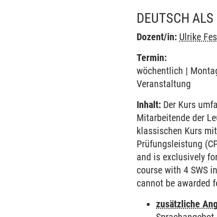
DEUTSCH ALS 
Dozent/in:
Ulrike Fes
Termin:
wöchentlich | Montag
Veranstaltung
Inhalt:
Der Kurs umfa
Mitarbeitende der L
klassischen Kurs mit
Prüfungsleistung (C
and is exclusively f
course with 4 SWS in 
cannot be awarded fo
zusätzliche An