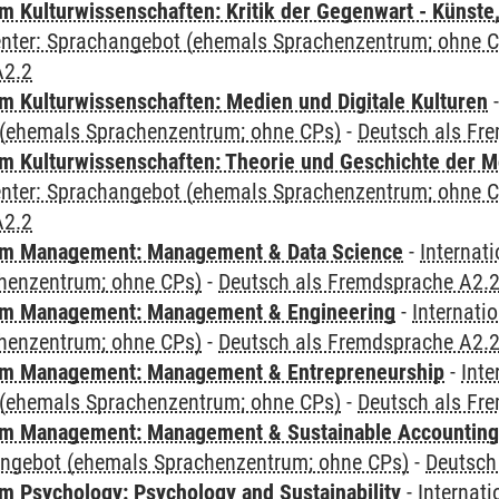
 Kulturwissenschaften: Kritik der Gegenwart - Künste,
Center: Sprachangebot (ehemals Sprachenzentrum; ohne 
A2.2
 Kulturwissenschaften: Medien und Digitale Kulturen
(ehemals Sprachenzentrum; ohne CPs)
-
Deutsch als Fr
 Kulturwissenschaften: Theorie und Geschichte der M
Center: Sprachangebot (ehemals Sprachenzentrum; ohne 
A2.2
m Management: Management & Data Science
-
Internat
henzentrum; ohne CPs)
-
Deutsch als Fremdsprache A2.
m Management: Management & Engineering
-
Internati
henzentrum; ohne CPs)
-
Deutsch als Fremdsprache A2.
m Management: Management & Entrepreneurship
-
Inte
(ehemals Sprachenzentrum; ohne CPs)
-
Deutsch als Fr
m Management: Management & Sustainable Accounting
angebot (ehemals Sprachenzentrum; ohne CPs)
-
Deutsch
 Psychology: Psychology and Sustainability
-
Internat