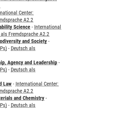
2
rnational Center:
emdsprache A2.2
bility Science
-
International
 als Fremdsprache A2.2
odiversity and Society
-
CPs)
-
Deutsch als
hip, Agency and Leadership
-
CPs)
-
Deutsch als
nd Law
-
International Center:
emdsprache A2.2
terials and Chemistry
-
CPs)
-
Deutsch als