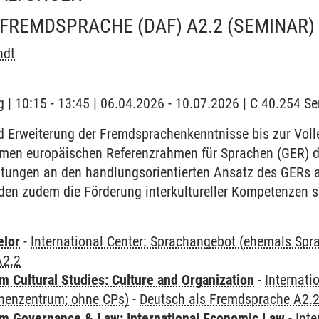
 FREMDSPRACHE (DAF) A2.2
(SEMINAR)
ndt
 | 10:15 - 13:45 | 06.04.2026 - 10.07.2026 | C 40.254 
d Erweiterung der Fremdsprachenkenntnisse bis zur Voll
men europäischen Referenzrahmen für Sprachen (GER) def
ltungen an den handlungsorientierten Ansatz des GERs 
den zudem die Förderung interkultureller Kompetenzen s
elor
-
International Center: Sprachangebot (ehemals Sp
A2.2
 Cultural Studies: Culture and Organization
-
Internati
henzentrum; ohne CPs)
-
Deutsch als Fremdsprache A2.
 Governance & Law: International Economic Law
-
Inte