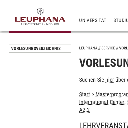
UNIVERSITÄT
STUDI
LEUPHANA
SERVICE
VORL
VORLESUNGSVERZEICHNIS
VORLESUN
Suchen Sie
hier
über 
Start
>
Masterprogram
International Center
A2.2
LEHRVERANST