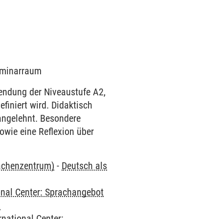
Seminarraum
endung der Niveaustufe A2,
iniert wird. Didaktisch
angelehnt. Besondere
owie eine Reflexion über
rachenzentrum)
-
Deutsch als
onal Center: Sprachangebot
2
rnational Center: