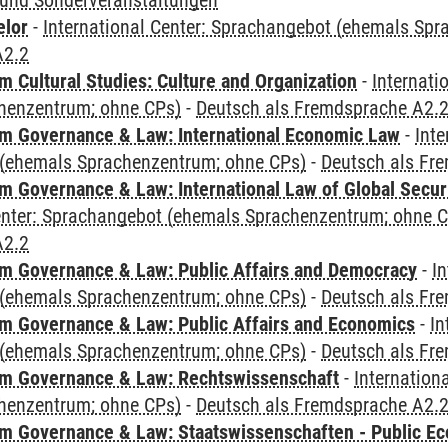
und Sonderveranstaltungen
elor
-
International Center: Sprachangebot (ehemals Sp
A2.2
 Cultural Studies: Culture and Organization
-
Internati
henzentrum; ohne CPs)
-
Deutsch als Fremdsprache A2.
 Governance & Law: International Economic Law
-
Inte
(ehemals Sprachenzentrum; ohne CPs)
-
Deutsch als Fr
 Governance & Law: International Law of Global Secur
Center: Sprachangebot (ehemals Sprachenzentrum; ohne 
A2.2
 Governance & Law: Public Affairs and Democracy
-
In
(ehemals Sprachenzentrum; ohne CPs)
-
Deutsch als Fr
 Governance & Law: Public Affairs and Economics
-
In
(ehemals Sprachenzentrum; ohne CPs)
-
Deutsch als Fr
m Governance & Law: Rechtswissenschaft
-
Internation
henzentrum; ohne CPs)
-
Deutsch als Fremdsprache A2.
 Governance & Law: Staatswissenschaften - Public Eco