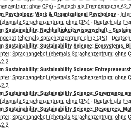
henzentrum; ohne CPs)
-
Deutsch als Fremdsprache A2.
 Psychology: Work & Organizational Psychology
-
Inte
(ehemals Sprachenzentrum; ohne CPs)
-
Deutsch als Fr
Sustainability: Nachhaltigkeitswissenschaft - Sustaina
angebot (ehemals Sprachenzentrum; ohne CPs)
-
Deutsch
Sustainability: Sustainability Science: Ecosystems, Bi
Center: Sprachangebot (ehemals Sprachenzentrum; ohne 
A2.2
 Sustainability: Sustainability Science: Entrepreneurs
Center: Sprachangebot (ehemals Sprachenzentrum; ohne 
A2.2
 Sustainability: Sustainability Science: Governance a
(ehemals Sprachenzentrum; ohne CPs)
-
Deutsch als Fr
Sustainability: Sustainability Science: Resources, Ma
Center: Sprachangebot (ehemals Sprachenzentrum; ohne 
A2.2