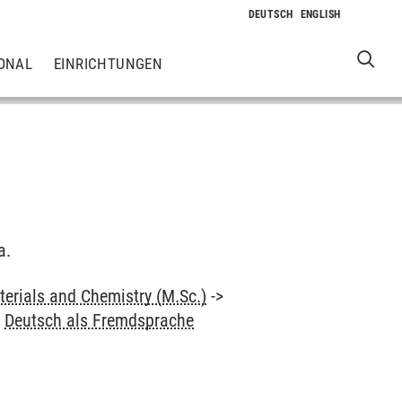
ONAL
EINRICHTUNGEN
a.
terials and Chemistry (M.Sc.)
->
>
Deutsch als Fremdsprache