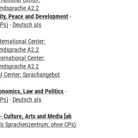
emdsprache A2.2
ity, Peace and Development
-
CPs)
-
Deutsch als
ternational Center:
emdsprache A2.2
ternational Center:
emdsprache A2.2
al Center: Sprachangebot
2
nomics, Law and Politics
-
CPs)
-
Deutsch als
 Culture, Arts and Media [ab
als Sprachenzentrum; ohne CPs)