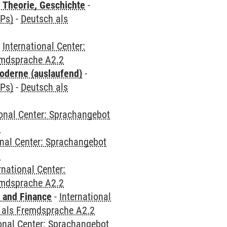
 Theorie, Geschichte
-
CPs)
-
Deutsch als
-
International Center:
emdsprache A2.2
oderne (auslaufend)
-
CPs)
-
Deutsch als
ional Center: Sprachangebot
2
onal Center: Sprachangebot
2
rnational Center:
emdsprache A2.2
 and Finance
-
International
 als Fremdsprache A2.2
ional Center: Sprachangebot