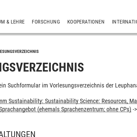
UM & LEHRE
FORSCHUNG
KOOPERATIONEN
INTERNATI
ESUNGSVERZEICHNIS
GSVERZEICHNIS
ein Suchformular im Vorlesungsverzeichnis der Leuphan
m Sustainability: Sustainability Science: Resources, Ma
: Sprachangebot (ehemals Sprachenzentrum; ohne CPs)
-
ALTUNGEN