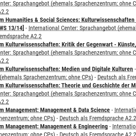
Center: Sprachangebot (ehemals Sprachenzentrum; ohne 
A2.2
 Humanities & Social Sciences: Kulturwissenschaften -
WS 13/14]
-
International Center: Sprachangebot (ehem
remdsprache A2.2
 Kulturwissenschaften: Kritik der Gegenwart - Künste,
Center: Sprachangebot (ehemals Sprachenzentrum; ohne 
A2.2
 Kulturwissenschaften: Medien und Digitale Kulturen
(ehemals Sprachenzentrum; ohne CPs)
-
Deutsch als Fr
 Kulturwissenschaften: Theorie und Geschichte der M
Center: Sprachangebot (ehemals Sprachenzentrum; ohne 
A2.2
m Management: Management & Data Science
-
Internat
henzentrum; ohne CPs)
-
Deutsch als Fremdsprache A2.
m Management: Management & Engineering
-
Internati
henzentrum; ohne CPs)
-
Deutsch als Fremdsprache A2.