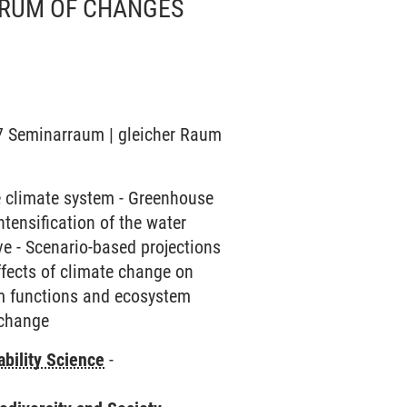
CTRUM OF CHANGES
07 Seminarraum | gleicher Raum
e climate system - Greenhouse
ntensification of the water
ive - Scenario-based projections
Effects of climate change on
em functions and ecosystem
 change
bility Science
-