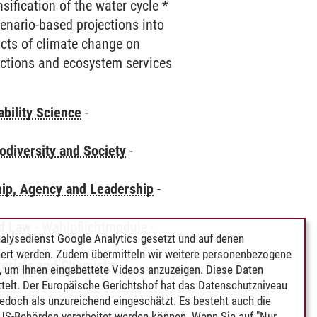
sification of the water cycle *
cenario-based projections into
acts of climate change on
ctions and ecosystem services
bility Science
-
odiversity and Society
-
hip, Agency and Leadership
-
nd Law
-
Wahlpflichtmodule
-
alysedienst Google Analytics gesetzt und auf denen
ert werden. Zudem übermitteln wir weitere personenbezogene
terials and Chemistry
-
 um Ihnen eingebettete Videos anzuzeigen. Diese Daten
telt. Der Europäische Gerichtshof hat das Datenschutzniveau
edoch als unzureichend eingeschätzt. Es besteht auch die
 US-Behörden verarbeitet werden können. Wenn Sie auf "Nur