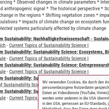
forcing * Observed changes in climate parameters * Inten
and anthropogenic signal * The historical perspective * S
 change in the regions * Shifting vegetation zones * Imp
ulations * Impacts of climate change on ecosystem fun
elected systems particularly affected by climate change
Sustainability: Nachhaltigkeitswissenschaft - Sustaina
ich
-
Current Topics of Sustainability Science I
Sustainability: Sustainability Science: Ecosystems, Bi
ule
-
Current Topics of Sustainability Science I
 Sustainability: Sustainability Science: Entrepreneurs
ule
-
Current Topics of Sustainability Science I
 Sustainability: Sustainability Science: Governance a
Wir verwenden Cookies, die durch den An
f Sustainability Science I
personenbezogene Nutzerdaten gespeich
Sustainability: Sustainability Science: Resources, Ma
Daten an Videodienste (YouTube, Vimeo),
ule
-
Current Topics of Sustainability Science I
werden unter anderem in die USA übermit
in den USA, gemessen an EU-Standards, j
Möglichkeit, dass Ihre Daten dann durch