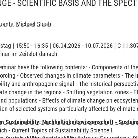
GE - SCIENTIFIC BASIS AND THE SPE
uante
,
Michael Staab
stag | 15:50 - 16:35 | 06.04.2026 - 10.07.2026 | C 11.3
inar im Zeitslot danach
eminar have the following contents: - Components of th
forcing - Observed changes in climate parameters - The i
bility and anthropogenic signal - The historical perspect
mate change in the regions - Shifting vegetation zones - 
and populations - Effects of climate change on ecosyst
tion of selected systems particularly affected by climate
Sustainability: Nachhaltigkeitswissenschaft - Sustaina
ich
-
Current Topics of Sustainability Science I