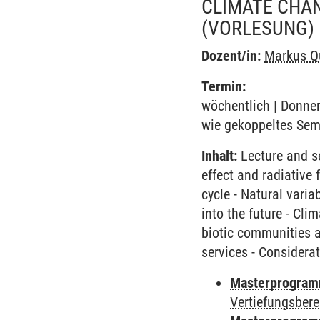
CLIMATE CHAN
(VORLESUNG)
Dozent/in:
Markus Q
Termin:
wöchentlich | Donner
wie gekoppeltes Sem
Inhalt:
Lecture and s
effect and radiative 
cycle - Natural varia
into the future - Cli
biotic communities 
services - Considera
Masterprogramm 
Vertiefungsbere