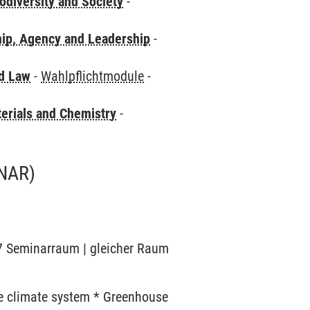
odiversity and Society
-
hip, Agency and Leadership
-
nd Law
-
Wahlpflichtmodule
-
terials and Chemistry
-
NAR)
07 Seminarraum | gleicher Raum
e climate system * Greenhouse