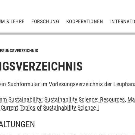
UM & LEHRE
FORSCHUNG
KOOPERATIONEN
INTERNATI
ESUNGSVERZEICHNIS
GSVERZEICHNIS
ein Suchformular im Vorlesungsverzeichnis der Leuphan
m Sustainability: Sustainability Science: Resources, Ma
>
Current Topics of Sustainability Science I
ALTUNGEN