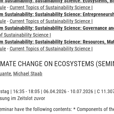
Sustainability: Sustainability Science: Ecosystems, Bi
ule
-
Current Topics of Sustainability Science I
 Sustainability: Sustainability Science: Entrepreneurs
ule
-
Current Topics of Sustainability Science I
 Sustainability: Sustainability Science: Governance a
f Sustainability Science I
Sustainability: Sustainability Science: Resources, Ma
ule
-
Current Topics of Sustainability Science I
LIMATE CHANGE ON ECOSYSTEMS
(SEMI
uante
,
Michael Staab
stag | 16:35 - 18:05 | 06.04.2026 - 10.07.2026 | C 11.3
sung im Zeitslot zuvor
eminar have the following contents: * Components of th