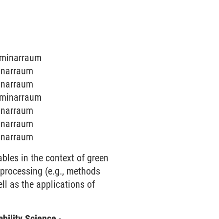
Seminarraum
minarraum
minarraum
Seminarraum
minarraum
minarraum
minarraum
bles in the context of green
, processing (e.g., methods
ell as the applications of
bility Science
-