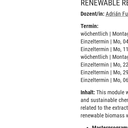
RENEWABLE R
Dozent/in:
Adrián Fu
Termin:
wöchentlich | Montag
Einzeltermin | Mo, 0
Einzeltermin | Mo, 1
wöchentlich | Montag
Einzeltermin | Mo, 2
Einzeltermin | Mo, 2
Einzeltermin | Mo, 0
Inhalt:
This module wi
and sustainable chemi
related to the extrac
renewable biomass wi
Masterprogramm 