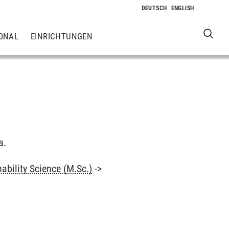
ONAL
EINRICHTUNGEN
a.
ability Science (M.Sc.)
->