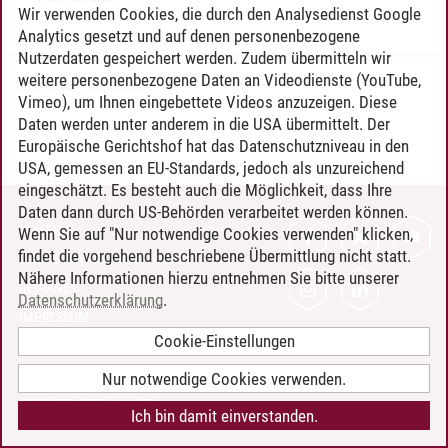
Wir verwenden Cookies, die durch den Analysedienst Google
Analytics gesetzt und auf denen personenbezogene
Nutzerdaten gespeichert werden. Zudem übermitteln wir
weitere personenbezogene Daten an Videodienste (YouTube,
Timo Leder
/
30.06.2024
Vimeo), um Ihnen eingebettete Videos anzuzeigen. Diese
Daten werden unter anderem in die USA übermittelt. Der
Europäische Gerichtshof hat das Datenschutzniveau in den
USA, gemessen an EU-Standards, jedoch als unzureichend
eingeschätzt. Es besteht auch die Möglichkeit, dass Ihre
Daten dann durch US-Behörden verarbeitet werden können.
KONTAKT
Wenn Sie auf "Nur notwendige Cookies verwenden" klicken,
findet die vorgehend beschriebene Übermittlung nicht statt.
LEUPHANA ALS ARBEITGEBER
Nähere Informationen hierzu entnehmen Sie bitte unserer
INTRANET
Datenschutzerklärung
.
IMPRESSUM
Cookie-Einstellungen
DATENSCHUTZ
BARRIEREFREIHEIT
Nur notwendige Cookies verwenden.
COOKIE-EINSTELLUNGEN
Ich bin damit einverstanden.