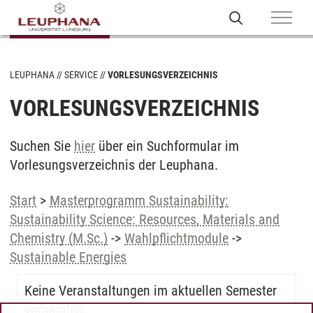
LEUPHANA
SERVICE
VORLESUNGSVERZEICHNIS
VORLESUNGSVERZEICHNIS
Suchen Sie
hier
über ein Suchformular im
Vorlesungsverzeichnis der Leuphana.
Start
>
Masterprogramm Sustainability:
Sustainability Science: Resources, Materials and
Chemistry (M.Sc.)
->
Wahlpflichtmodule
->
Sustainable Energies
Keine Veranstaltungen im aktuellen Semester
vorhanden