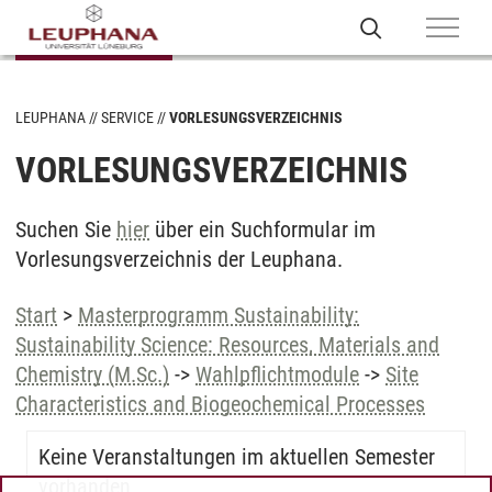
LEUPHANA
SERVICE
VORLESUNGSVERZEICHNIS
VORLESUNGSVERZEICHNIS
Suchen Sie
hier
über ein Suchformular im
Vorlesungsverzeichnis der Leuphana.
Start
>
Masterprogramm Sustainability:
Sustainability Science: Resources, Materials and
Chemistry (M.Sc.)
->
Wahlpflichtmodule
->
Site
Characteristics and Biogeochemical Processes
Keine Veranstaltungen im aktuellen Semester
vorhanden