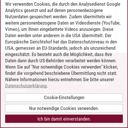
Wir verwenden Cookies, die durch den Analysedienst Google
Analytics gesetzt und auf denen personenbezogene
Nutzerdaten gespeichert werden. Zudem übermitteln wir
weitere personenbezogene Daten an Videodienste (YouTube,
Timo Leder
/
30.06.2024
Vimeo), um Ihnen eingebettete Videos anzuzeigen. Diese
Daten werden unter anderem in die USA übermittelt. Der
Europäische Gerichtshof hat das Datenschutzniveau in den
USA, gemessen an EU-Standards, jedoch als unzureichend
eingeschätzt. Es besteht auch die Möglichkeit, dass Ihre
Daten dann durch US-Behörden verarbeitet werden können.
KONTAKT
Wenn Sie auf "Nur notwendige Cookies verwenden" klicken,
findet die vorgehend beschriebene Übermittlung nicht statt.
LEUPHANA ALS ARBEITGEBER
Nähere Informationen hierzu entnehmen Sie bitte unserer
INTRANET
Datenschutzerklärung
.
IMPRESSUM
Cookie-Einstellungen
DATENSCHUTZ
BARRIEREFREIHEIT
Nur notwendige Cookies verwenden.
COOKIE-EINSTELLUNGEN
Ich bin damit einverstanden.