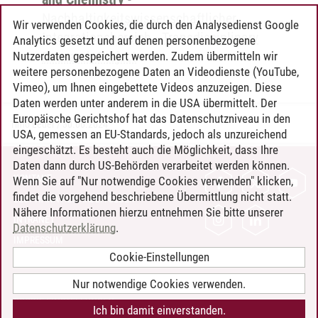
Nachhaltigkeitswissenschaftlicher
Wir verwenden Cookies, die durch den Analysedienst Google
Integrationsbereich
-
Transdisciplinary
Analytics gesetzt und auf denen personenbezogene
Research Project
Nutzerdaten gespeichert werden. Zudem übermitteln wir
weitere personenbezogene Daten an Videodienste (YouTube,
Vimeo), um Ihnen eingebettete Videos anzuzeigen. Diese
Daten werden unter anderem in die USA übermittelt. Der
Europäische Gerichtshof hat das Datenschutzniveau in den
Timo Leder
/
30.06.2024
USA, gemessen an EU-Standards, jedoch als unzureichend
eingeschätzt. Es besteht auch die Möglichkeit, dass Ihre
Daten dann durch US-Behörden verarbeitet werden können.
KONTAKT
Wenn Sie auf "Nur notwendige Cookies verwenden" klicken,
findet die vorgehend beschriebene Übermittlung nicht statt.
LEUPHANA ALS ARBEITGEBER
Nähere Informationen hierzu entnehmen Sie bitte unserer
INTRANET
Datenschutzerklärung
.
IMPRESSUM
Cookie-Einstellungen
DATENSCHUTZ
BARRIEREFREIHEIT
Nur notwendige Cookies verwenden.
COOKIE-EINSTELLUNGEN
Ich bin damit einverstanden.