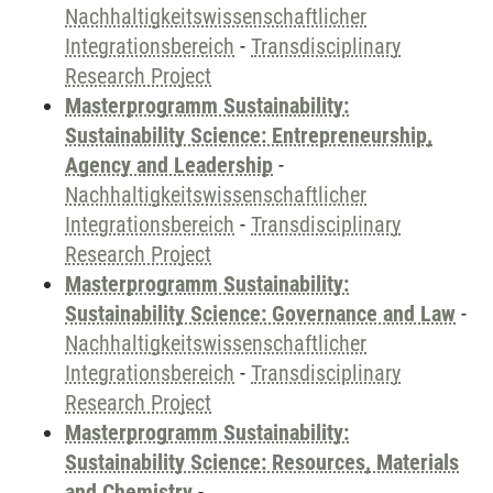
Nachhaltigkeitswissenschaftlicher
Integrationsbereich
-
Transdisciplinary
Research Project
Masterprogramm Sustainability:
Sustainability Science: Entrepreneurship,
Agency and Leadership
-
Nachhaltigkeitswissenschaftlicher
Integrationsbereich
-
Transdisciplinary
Research Project
Masterprogramm Sustainability:
Sustainability Science: Governance and Law
-
Nachhaltigkeitswissenschaftlicher
Integrationsbereich
-
Transdisciplinary
Research Project
Masterprogramm Sustainability:
Sustainability Science: Resources, Materials
and Chemistry
-