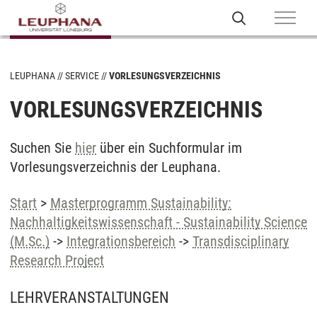
LEUPHANA
SERVICE
VORLESUNGSVERZEICHNIS
VORLESUNGSVERZEICHNIS
Suchen Sie
hier
über ein Suchformular im
Vorlesungsverzeichnis der Leuphana.
Start
>
Masterprogramm Sustainability:
Nachhaltigkeitswissenschaft - Sustainability Science
(M.Sc.)
->
Integrationsbereich
->
Transdisciplinary
Research Project
LEHRVERANSTALTUNGEN