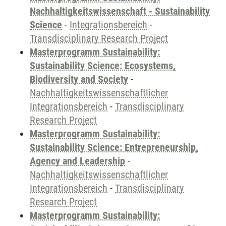
Nachhaltigkeitswissenschaft - Sustainability
Science
-
Integrationsbereich
-
Transdisciplinary Research Project
Masterprogramm Sustainability:
Sustainability Science: Ecosystems,
Biodiversity and Society
-
Nachhaltigkeitswissenschaftlicher
Integrationsbereich
-
Transdisciplinary
Research Project
Masterprogramm Sustainability:
Sustainability Science: Entrepreneurship,
Agency and Leadership
-
Nachhaltigkeitswissenschaftlicher
Integrationsbereich
-
Transdisciplinary
Research Project
Masterprogramm Sustainability: