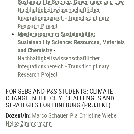
Sustainability Science: Governance and Law
-
Nachhaltigkeitswissenschaftlicher
Integrationsbereich
-
Transdisciplinary
Research Project
Masterprogramm Sustainability:
Sustainability Science: Resources, Materials
and Chemistry
-
Nachhaltigkeitswissenschaftlicher
Integrationsbereich
-
Transdisciplinary
Research Project
FOR SEBS AND P&S STUDENTS: CLIMATE
CHANGE IN THE CITY: CHALLENGES AND
STRATEGIES FOR LÜNEBURG
(PROJEKT)
Dozent/in:
Marco Schauer
,
Pia Christine Wiebe
,
Heike Zimmermann