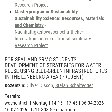
Research Project
Masterprogramm Sustainability:
Sustainability Science: Resources, Materials
and Chemistry
-
Nachhaltigkeitswissenschaftlicher
Integrationsbereich
-
Transdisciplinary
Research Project
FOR SEAL AND SRMC STUDENTS:
DEVELOPMENT OF STRATEGIES FOR WATER
REUSE USING BLUE-GREEN INFRASTRUCTURES
IN THE LÜNEBURG AREA
(PROJEKT)
Dozent/in:
Oliver Olsson
,
Stefan Schaltegger
Termin:
wöchentlich | Montag | 14:15 - 17:45 | 06.04.2026 -
10.07.2026 | C 11.308 Seminarraum