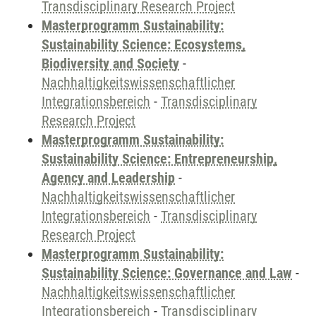
Transdisciplinary Research Project
Masterprogramm Sustainability:
Sustainability Science: Ecosystems,
Biodiversity and Society
-
Nachhaltigkeitswissenschaftlicher
Integrationsbereich
-
Transdisciplinary
Research Project
Masterprogramm Sustainability:
Sustainability Science: Entrepreneurship,
Agency and Leadership
-
Nachhaltigkeitswissenschaftlicher
Integrationsbereich
-
Transdisciplinary
Research Project
Masterprogramm Sustainability:
Sustainability Science: Governance and Law
-
Nachhaltigkeitswissenschaftlicher
Integrationsbereich
-
Transdisciplinary