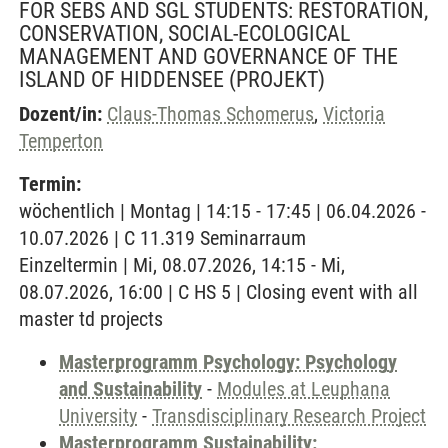
FOR SEBS AND SGL STUDENTS: RESTORATION,
CONSERVATION, SOCIAL-ECOLOGICAL
MANAGEMENT AND GOVERNANCE OF THE
ISLAND OF HIDDENSEE
(PROJEKT)
Dozent/in:
Claus-Thomas Schomerus
,
Victoria
Temperton
Termin:
wöchentlich | Montag | 14:15 - 17:45 | 06.04.2026 -
10.07.2026 | C 11.319 Seminarraum
Einzeltermin | Mi, 08.07.2026, 14:15 - Mi,
08.07.2026, 16:00 | C HS 5 | Closing event with all
master td projects
Masterprogramm Psychology: Psychology
and Sustainability
-
Modules at Leuphana
University
-
Transdisciplinary Research Project
Masterprogramm Sustainability: