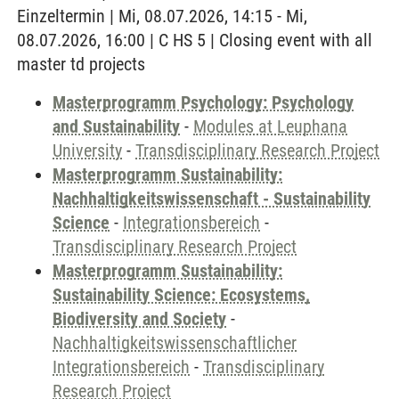
Einzeltermin | Mi, 08.07.2026, 14:15 - Mi,
08.07.2026, 16:00 | C HS 5 | Closing event with all
master td projects
Masterprogramm Psychology: Psychology
and Sustainability
-
Modules at Leuphana
University
-
Transdisciplinary Research Project
Masterprogramm Sustainability:
Nachhaltigkeitswissenschaft - Sustainability
Science
-
Integrationsbereich
-
Transdisciplinary Research Project
Masterprogramm Sustainability:
Sustainability Science: Ecosystems,
Biodiversity and Society
-
Nachhaltigkeitswissenschaftlicher
Integrationsbereich
-
Transdisciplinary
Research Project