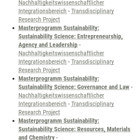
Nachhaltigkeitswissenschaftlicher
Integrationsbereich
-
Transdisciplinary
Research Project
Masterprogramm Sustainability:
Sustainability Science: Entrepreneurship,
Agency and Leadership
-
Nachhaltigkeitswissenschaftlicher
Integrationsbereich
-
Transdisciplinary
Research Project
Masterprogramm Sustainability:
Sustainability Science: Governance and Law
-
Nachhaltigkeitswissenschaftlicher
Integrationsbereich
-
Transdisciplinary
Research Project
Masterprogramm Sustainability:
Sustainability Science: Resources, Materials
and Chemistry
-