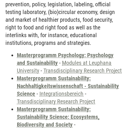
prevention, policy, legislation, labeling, official
testing laboratory, (bio)circular economy, design
and market of healthier products, food security,
right to food and right food as well as the
interlinks with, for instance, educational
institutions, programs and strategies.
Masterprogramm Psychology: Psychology
and Sustainability
-
Modules at Leuphana
University
-
Transdisciplinary Research Project
Masterprogramm Sustainability:
Nachhaltigkeitswissenschaft - Sustainability
Science
-
Integrationsbereich
-
Transdisciplinary Research Project
Masterprogramm Sustainability:
Sustainability Science: Ecosystems,
Biodiversity and Society
-