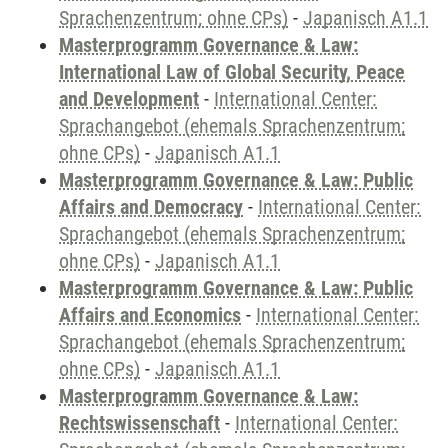
Sprachenzentrum; ohne CPs)
-
Japanisch A1.1
Masterprogramm Governance & Law:
International Law of Global Security, Peace
and Development
-
International Center:
Sprachangebot (ehemals Sprachenzentrum;
ohne CPs)
-
Japanisch A1.1
Masterprogramm Governance & Law: Public
Affairs and Democracy
-
International Center:
Sprachangebot (ehemals Sprachenzentrum;
ohne CPs)
-
Japanisch A1.1
Masterprogramm Governance & Law: Public
Affairs and Economics
-
International Center:
Sprachangebot (ehemals Sprachenzentrum;
ohne CPs)
-
Japanisch A1.1
Masterprogramm Governance & Law:
Rechtswissenschaft
-
International Center: