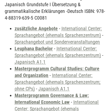
Japanisch Grundstufe I Übersetzung &
grammatikalische Erklärungen -Deutsch ISBN: 978-
4-88319-639-5 C0081
zusätzliche Angebote
-
International Center:
Sprachangebot (ehemals Sprachenzentrum)
-
Sprachangebot und Sonderveranstaltungen
Leuphana Bachelor
-
International Center:
Sprachangebot (ehemals Sprachenzentrum)
-
Japanisch A1.1
Masterprogramm Cultural Studies: Culture
and Organization
-
International Center:
Sprachangebot (ehemals Sprachenzentrum;
ohne CPs)
-
Japanisch A1.1
Masterprogramm Governance & Law:
International Economic Law
-
International
Center: Sprachangebot (ehemals