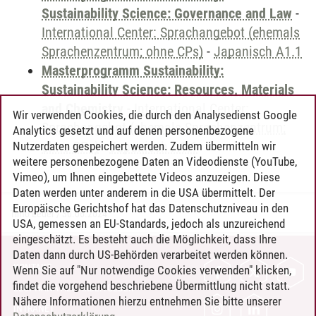
Sustainability Science: Governance and Law
-
International Center: Sprachangebot (ehemals
Sprachenzentrum; ohne CPs)
-
Japanisch A1.1
Masterprogramm Sustainability:
Sustainability Science: Resources, Materials
and Chemistry
-
International Center:
Wir verwenden Cookies, die durch den Analysedienst Google
Sprachangebot (ehemals Sprachenzentrum;
Analytics gesetzt und auf denen personenbezogene
ohne CPs)
-
Japanisch A1.1
Nutzerdaten gespeichert werden. Zudem übermitteln wir
weitere personenbezogene Daten an Videodienste (YouTube,
Vimeo), um Ihnen eingebettete Videos anzuzeigen. Diese
Daten werden unter anderem in die USA übermittelt. Der
Europäische Gerichtshof hat das Datenschutzniveau in den
Timo Leder
/
30.06.2024
USA, gemessen an EU-Standards, jedoch als unzureichend
eingeschätzt. Es besteht auch die Möglichkeit, dass Ihre
Daten dann durch US-Behörden verarbeitet werden können.
KONTAKT
Wenn Sie auf "Nur notwendige Cookies verwenden" klicken,
findet die vorgehend beschriebene Übermittlung nicht statt.
LEUPHANA ALS ARBEITGEBER
Nähere Informationen hierzu entnehmen Sie bitte unserer
INTRANET