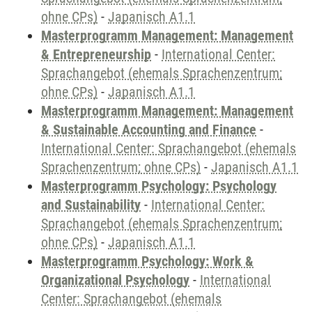
ohne CPs)
-
Japanisch A1.1
Masterprogramm Management: Management
& Entrepreneurship
-
International Center:
Sprachangebot (ehemals Sprachenzentrum;
ohne CPs)
-
Japanisch A1.1
Masterprogramm Management: Management
& Sustainable Accounting and Finance
-
International Center: Sprachangebot (ehemals
Sprachenzentrum; ohne CPs)
-
Japanisch A1.1
Masterprogramm Psychology: Psychology
and Sustainability
-
International Center:
Sprachangebot (ehemals Sprachenzentrum;
ohne CPs)
-
Japanisch A1.1
Masterprogramm Psychology: Work &
Organizational Psychology
-
International
Center: Sprachangebot (ehemals