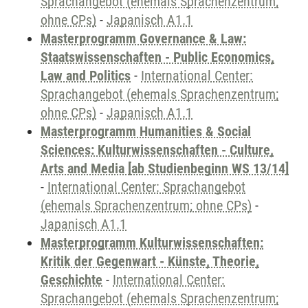
Sprachangebot (ehemals Sprachenzentrum;
ohne CPs)
-
Japanisch A1.1
Masterprogramm Governance & Law:
Staatswissenschaften - Public Economics,
Law and Politics
-
International Center:
Sprachangebot (ehemals Sprachenzentrum;
ohne CPs)
-
Japanisch A1.1
Masterprogramm Humanities & Social
Sciences: Kulturwissenschaften - Culture,
Arts and Media [ab Studienbeginn WS 13/14]
-
International Center: Sprachangebot
(ehemals Sprachenzentrum; ohne CPs)
-
Japanisch A1.1
Masterprogramm Kulturwissenschaften:
Kritik der Gegenwart - Künste, Theorie,
Geschichte
-
International Center:
Sprachangebot (ehemals Sprachenzentrum;