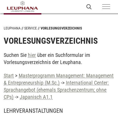
LEUPHANA
SERVICE
VORLESUNGSVERZEICHNIS
VORLESUNGSVERZEICHNIS
Suchen Sie
hier
über ein Suchformular im
Vorlesungsverzeichnis der Leuphana.
Start
>
Masterprogramm Management: Management
& Entrepreneurship (M.Sc.)
->
International Center:
Sprachangebot (ehemals Sprachenzentrum; ohne
CPs)
->
Japanisch A1.1
LEHRVERANSTALTUNGEN