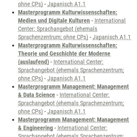
ohne CPs)
-
Japanisch A1.1
Masterprogramm Kulturwissenschaften:
Medien und Digitale Kulturen
-
International
Center: Sprachangebot (ehemals
Sprachenzentrum; ohne CPs)
-
Japanisch A1.1
Masterprogramm Kulturwissenschaften:
Theorie und Geschichte der Moderne
(auslaufend)
-
International Center:
Sprachangebot (ehemals Sprachenzentrum;
ohne CPs)
-
Japanisch A1.1
Masterprogramm Management: Management
& Data Science
-
International Center:
Sprachangebot (ehemals Sprachenzentrum;
ohne CPs)
-
Japanisch A1.1
Masterprogramm Management: Management
& Engineering
-
International Center:
Sprachangebot (ehemals Sprachenzentrum;