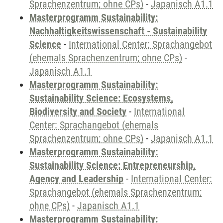
Sprachenzentrum; ohne CPs)
-
Japanisch A1.1
Masterprogramm Sustainability:
Nachhaltigkeitswissenschaft - Sustainability
Science
-
International Center: Sprachangebot
(ehemals Sprachenzentrum; ohne CPs)
-
Japanisch A1.1
Masterprogramm Sustainability:
Sustainability Science: Ecosystems,
Biodiversity and Society
-
International
Center: Sprachangebot (ehemals
Sprachenzentrum; ohne CPs)
-
Japanisch A1.1
Masterprogramm Sustainability:
Sustainability Science: Entrepreneurship,
Agency and Leadership
-
International Center:
Sprachangebot (ehemals Sprachenzentrum;
ohne CPs)
-
Japanisch A1.1
Masterprogramm Sustainability: